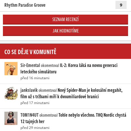
Rhythm Paradise Groove
9
SEZNAM RECENZÍ
JAK HODNOTÍME
CO SE DĚJE V KOMUNITĚ
Sir-Emental
IL-2: Korea láká na novou generaci
okomentoval
leteckého simulátoru
před 16 minutami
jankslavik
Nový Spider-Man je kolosální megahit,
okomentoval
film už s tržbami míří k dvoumiliardové hranici
před 17 minutami
T0M1N4UT
Tohle nebylo všechno. THQ Nordic chystá
okomentoval
12 tajných her
před 29 minutami