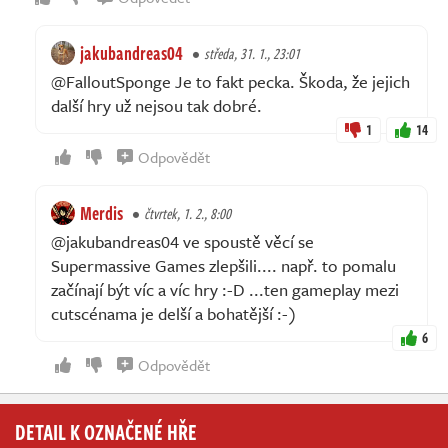
jakubandreas04
středa, 31. 1., 23:01
@FalloutSponge Je to fakt pecka. Škoda, že jejich
další hry už nejsou tak dobré.
1
14
Odpovědět
Merdis
čtvrtek, 1. 2., 8:00
@jakubandreas04 ve spoustě věcí se
Supermassive Games zlepšili.... např. to pomalu
začínají být víc a víc hry :⁠-⁠D ...ten gameplay mezi
cutscénama je delší a bohatější :⁠-⁠)
6
Odpovědět
DETAIL K OZNAČENÉ HŘE