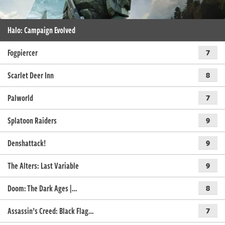
Halo: Campaign Evolved
Fogpiercer
7
Scarlet Deer Inn
8
Palworld
7
Splatoon Raiders
9
Denshattack!
9
The Alters: Last Variable
9
Doom: The Dark Ages |…
8
Assassin’s Creed: Black Flag…
7