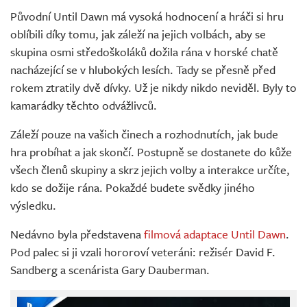
Původní Until Dawn má vysoká hodnocení a hráči si hru
oblíbili díky tomu, jak záleží na jejich volbách, aby se
skupina osmi středoškoláků dožila rána v horské chatě
nacházející se v hlubokých lesích. Tady se přesně před
rokem ztratily dvě dívky. Už je nikdy nikdo neviděl. Byly to
kamarádky těchto odvážlivců.
Záleží pouze na vašich činech a rozhodnutích, jak bude
hra probíhat a jak skončí. Postupně se dostanete do kůže
všech členů skupiny a skrz jejich volby a interakce určíte,
kdo se dožije rána. Pokaždé budete svědky jiného
výsledku.
Nedávno byla představena
filmová adaptace Until Dawn
.
Pod palec si ji vzali hororoví veteráni: režisér David F.
Sandberg a scenárista Gary Dauberman.