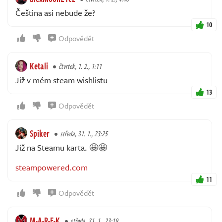
Čeština asi nebude že?
10
Odpovědět
Ketali
čtvrtek, 1. 2., 1:11
Již v mém steam wishlistu
13
Odpovědět
Spiker
středa, 31. 1., 23:25
Již na Steamu karta. 🤩🤩
steampowered.com
11
Odpovědět
M-A-R-E-K
středa, 31. 1., 23:19