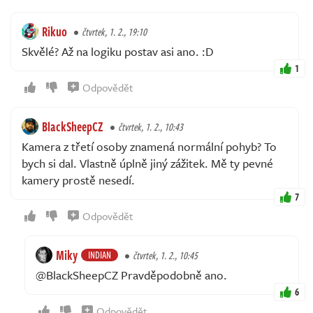
Rikuo
čtvrtek, 1. 2., 19:10
Skvělé? Až na logiku postav asi ano. :D
1
Odpovědět
BlackSheepCZ
čtvrtek, 1. 2., 10:43
Kamera z třetí osoby znamená normální pohyb? To
bych si dal. Vlastně úplně jiný zážitek. Mě ty pevné
kamery prostě nesedí.
7
Odpovědět
Miky
INDIAN
čtvrtek, 1. 2., 10:45
@BlackSheepCZ Pravděpodobně ano.
6
Odpovědět