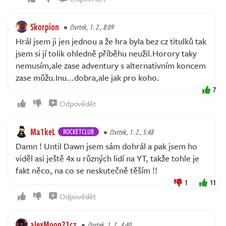
Skorpion
čtvrtek, 1. 2., 8:09
Hrál jsem ji jen jednou a že hra byla bez cz titulků tak
jsem si jí tolik ohledně příběhu neužil.Horory taky
nemusím,ale zase adventury s alternativním koncem
zase můžu.Inu...dobra,ale jak pro koho.
7
Odpovědět
Ma1keL
ROCKETCLUB
čtvrtek, 1. 2., 5:48
Damn ! Until Dawn jsem sám dohrál a pak jsem ho
viděl asi ještě 4x u různých lidí na YT, takže tohle je
fakt něco, na co se neskutečně těším !!
1
11
Odpovědět
alexMoon21cz
čtvrtek, 1. 2., 4:40