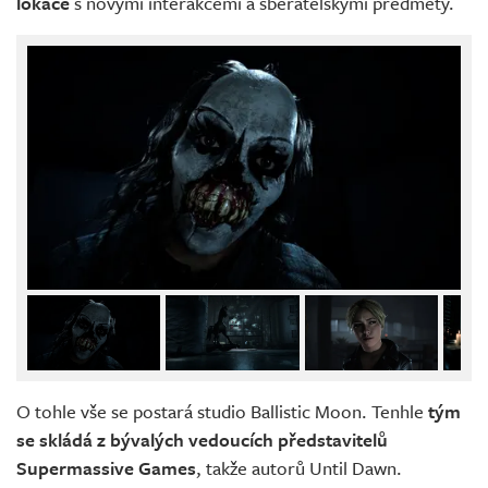
lokace
s novými interakcemi a sběratelskými předměty.
O tohle vše se postará studio Ballistic Moon. Tenhle
tým
se skládá z bývalých vedoucích představitelů
Supermassive Games
, takže autorů Until Dawn.