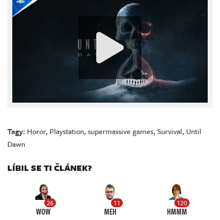
Tagy:
Horor
,
Playstation
,
supermassive games
,
Survival
,
Until
Dawn
LÍBIL SE TI ČLÁNEK?
26
11
120
WOW
MEH
HMMM