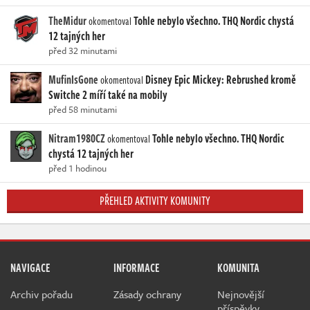
TheMidur
Tohle nebylo všechno. THQ Nordic chystá
okomentoval
12 tajných her
před 32 minutami
MufinIsGone
Disney Epic Mickey: Rebrushed kromě
okomentoval
Switche 2 míří také na mobily
před 58 minutami
Nitram1980CZ
Tohle nebylo všechno. THQ Nordic
okomentoval
chystá 12 tajných her
před 1 hodinou
PŘEHLED AKTIVITY KOMUNITY
NAVIGACE
INFORMACE
KOMUNITA
Archiv pořadu
Zásady ochrany
Nejnovější
příspěvky