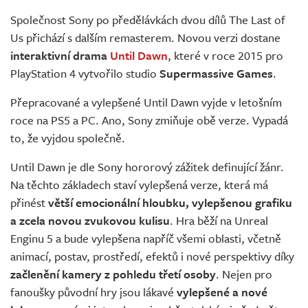
Živě
Společnost Sony po předělávkách dvou dílů The Last of
Us přichází s dalším remasterem. Novou verzi dostane
interaktivní drama
Until Dawn
, které v roce 2015 pro
PlayStation 4 vytvořilo studio
Supermassive Games
.
Přepracované a vylepšené Until Dawn vyjde v letošním
roce na PS5 a PC. Ano, Sony zmiňuje obě verze. Vypadá
to, že vyjdou společně.
Until Dawn je dle Sony hororový zážitek definující žánr.
Na těchto základech staví vylepšená verze, která má
přinést
větší emocionální hloubku, vylepšenou grafiku
a zcela novou zvukovou kulisu
. Hra běží na Unreal
Enginu 5 a bude vylepšena napříč všemi oblasti, včetně
animací, postav, prostředí, efektů i nové perspektivy díky
začlenění kamery z pohledu třetí osoby
. Nejen pro
fanoušky původní hry jsou lákavé
vylepšené a nové