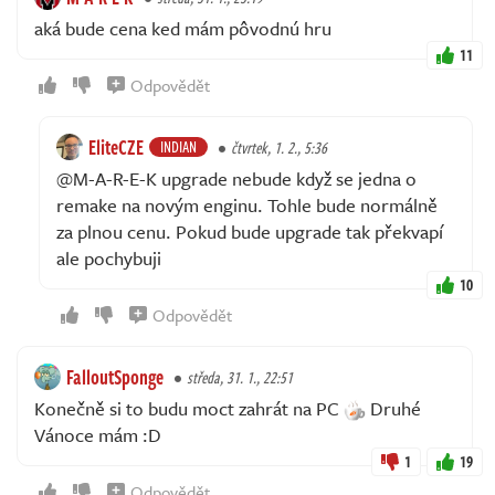
aká bude cena ked mám pôvodnú hru
11
Odpovědět
EliteCZE
INDIAN
čtvrtek, 1. 2., 5:36
@M-A-R-E-K upgrade nebude když se jedna o
remake na novým enginu. Tohle bude normálně
za plnou cenu. Pokud bude upgrade tak překvapí
ale pochybuji
10
Odpovědět
FalloutSponge
středa, 31. 1., 22:51
Konečně si to budu moct zahrát na PC
Druhé
Vánoce mám :D
1
19
Odpovědět