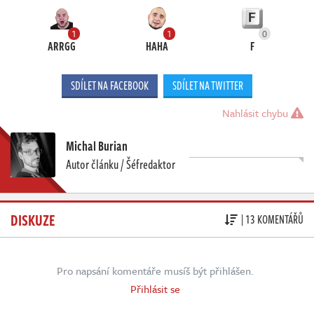
1
1
0
ARRGG
HAHA
F
SDÍLET NA FACEBOOK
SDÍLET NA TWITTER
Nahlásit chybu
Michal Burian
Autor článku / Šéfredaktor
DISKUZE
| 13 KOMENTÁŘŮ
Pro napsání komentáře musíš být přihlášen.
Přihlásit se