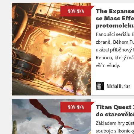
The Expanse:
NOVINKA
se Mass Effe
protomolek
Fanoušci seriálu 
zbraně. Během F
ukázal příběhový 
Reborn, který má 
vším všudy.
Michal Burian
Titan Quest 
NOVINKA
do starověk
Základem hry zůstá
souboje s ikonick