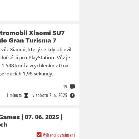
ktromobil Xiaomi SU7
 do Gran Turisma 7
 vůz Xiaomi, který se kdy objevil
dní sérii pro PlayStation. Vůz je
1 548 koní a zrychlením z 0 na
beroucích 1,98 sekundy.
19
1 minuta
v sobotu
7. 6. 2025
mes | 07. 06. 2025 |
ch
Výherci oznámeni