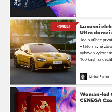
Luxusní ele
NOVINKA
Ultra dorazí
Jde o vůbec první
v této slavné závo
vybaven výkonem 
100 km/h za dech
Michal Burian
Woman-led Ga
CENEGA Cze