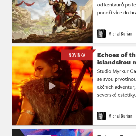
od kentaurů po le
ponoří více do hr
Michal Burian
Echoes of th
NOVINKA
islandskou m
Studio Myrkur Gam
se svou prvotinou
akčních adventur, 
severské estetiky
Michal Burian