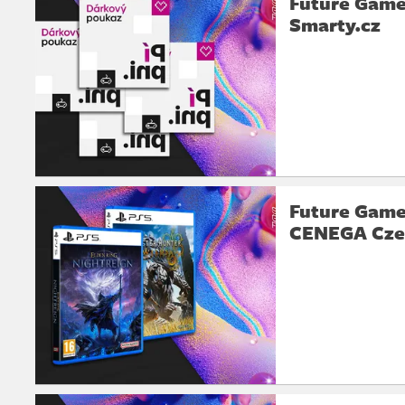
Future Games
Smarty.cz
Future Games
CENEGA Cze