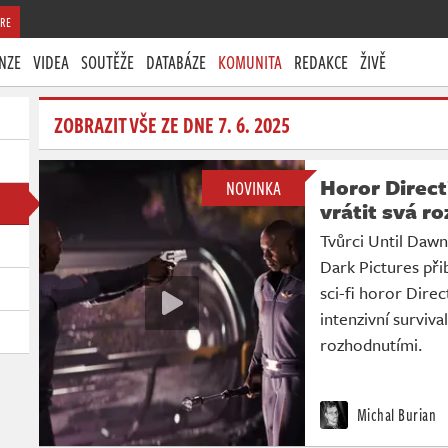
RE
NZE
VIDEA
SOUTĚŽE
DATABÁZE
KOMUNITA
REDAKCE
ŽIVĚ
ZOBRAZIT VŠE ZE DNE 7. 6. 2025
Horor Direc
NOVINKA
vrátit svá r
Tvůrci Until Dawn
Dark Pictures přib
sci-fi horor Dire
intenzivní surviv
rozhodnutími.
Michal Burian