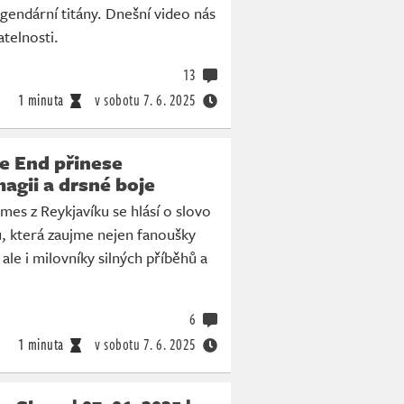
gendární titány. Dnešní video nás
atelnosti.
13
1 minuta
v sobotu
7. 6. 2025
e End přinese
agii a drsné boje
es z Reykjavíku se hlásí o slovo
, která zaujme nejen fanoušky
ale i milovníky silných příběhů a
.
6
1 minuta
v sobotu
7. 6. 2025