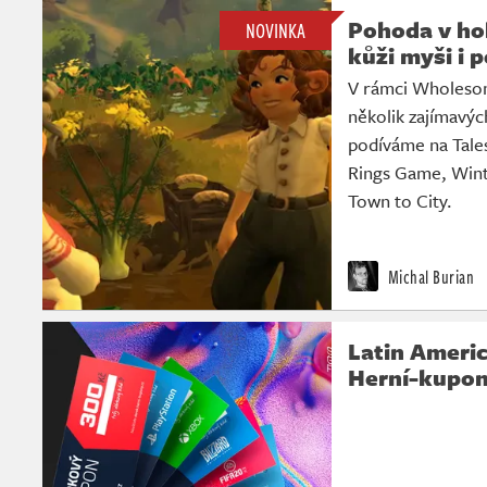
Pohoda v hob
NOVINKA
kůži myši i 
V rámci Wholesom
několik zajímavýc
podíváme na Tales
Rings Game, Wint
Town to City.
Michal Burian
Latin America
Herní-kupon