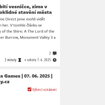
ití vesničce, zima v
poklidné stavění města
e Direct jsme mohli vidět
h her. V tomhle článku se
 of the Shire: A The Lord of the
er Burrow, Monument Valley 3 a
2
2 minuty
v sobotu
7. 6. 2025
 Games | 07. 06. 2025 |
y.cz
Výherci oznámeni