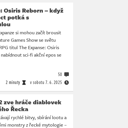
 Osiris Reborn – když
ct potká s
ulou
Expanze si mohou začít brousit
uture Games Show se světu
RPG titul The Expanse: Osiris
nabídnout sci-fi akční epos se
50
2 minuty
v sobotu
7. 6. 2025
2 zve hráče diablovek
ého Řecka
vají rychlé bitvy, sbírání lootu a
ými monstry z řecké mytologie –