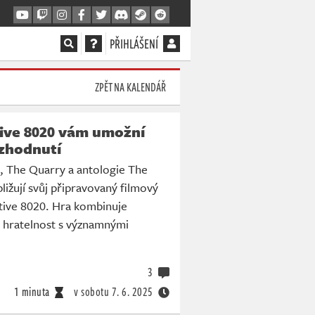
PŘIHLÁŠENÍ
ZPĚT NA KALENDÁŘ
tive 8020 vám umožní
ozhodnutí
, The Quarry a antologie The
ližují svůj připravovaný filmový
ctive 8020. Hra kombinuje
al hratelnost s významnými
3
1 minuta
v sobotu
7. 6. 2025