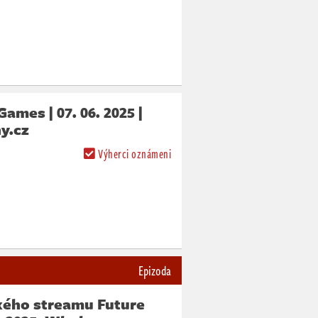
mes | 07. 06. 2025 |
y.cz
Výherci oznámeni
Epizoda
ého streamu Future