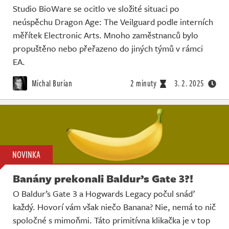
Studio BioWare se ocitlo ve složité situaci po
neúspěchu Dragon Age: The Veilguard podle interních
měřítek Electronic Arts. Mnoho zaměstnanců bylo
propuštěno nebo přeřazeno do jiných týmů v rámci
EA.
Michal Burian
2 minuty
3. 2. 2025
NOVINKA
Banány prekonali Baldur’s Gate 3?!
O Baldur’s Gate 3 a Hogwards Legacy počul snáď
každý. Hovorí vám však niečo Banana? Nie, nemá to nič
spoločné s mimoňmi. Táto primitívna klikačka je v top