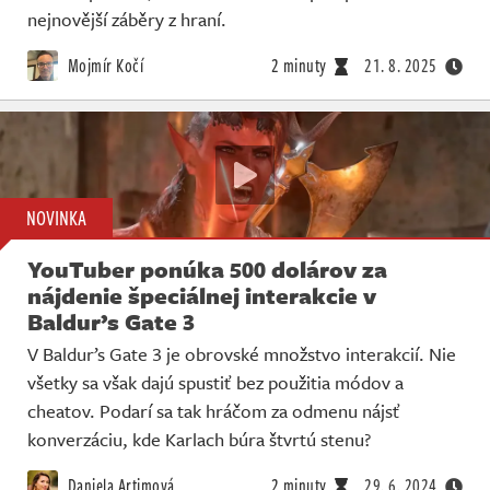
nejnovější záběry z hraní.
Mojmír Kočí
2 minuty
21. 8. 2025
NOVINKA
YouTuber ponúka 500 dolárov za
nájdenie špeciálnej interakcie v
Baldur’s Gate 3
V Baldur’s Gate 3 je obrovské množstvo interakcií. Nie
všetky sa však dajú spustiť bez použitia módov a
cheatov. Podarí sa tak hráčom za odmenu nájsť
konverzáciu, kde Karlach búra štvrtú stenu?
Daniela Artimová
2 minuty
29. 6. 2024