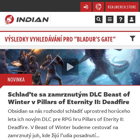
REALMERCH.STORE
Magazín
VÝSLEDKY VYHLEDÁVÁNÍ PRO "BLADUR'S GATE"
Recenze
Videa
NOVINKA
Soutěže
Schlaďte sa zamrznutým DLC Beast of
Databáze
Winter v Pillars of Eternity II: Deadfire
Obsidian sa nás rozhodol schladiť uprostred horúceho
Komunita
leta ich novým DLC pre RPG hru Pillars of Eterity II:
Deadfire. V Beast of Winter budeme cestovať na
Redakce
zamrznutý juh, kde žijú ľudia posadnutí…