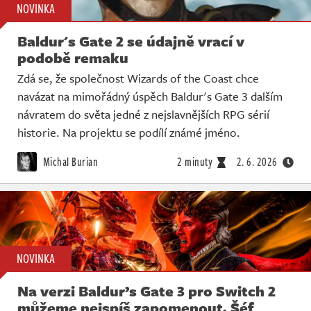
NOVINKA
Baldur's Gate 2 se údajně vrací v
podobě remaku
Zdá se, že společnost Wizards of the Coast chce
navázat na mimořádný úspěch Baldur's Gate 3 dalším
návratem do světa jedné z nejslavnějších RPG sérií
historie. Na projektu se podílí známé jméno.
Michal Burian
2 minuty
2. 6. 2026
NOVINKA
Na verzi Baldur’s Gate 3 pro Switch 2
můžeme nejspíš zapomenout. Šéf