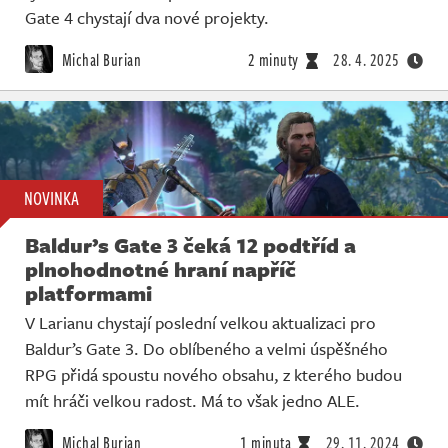
Gate 4 chystají dva nové projekty.
Michal Burian
2 minuty
28. 4. 2025
NOVINKA
Baldur’s Gate 3 čeká 12 podtříd a
plnohodnotné hraní napříč
platformami
V Larianu chystají poslední velkou aktualizaci pro
Baldur’s Gate 3. Do oblíbeného a velmi úspěšného
RPG přidá spoustu nového obsahu, z kterého budou
mít hráči velkou radost. Má to však jedno ALE.
Michal Burian
1 minuta
29. 11. 2024