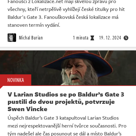
Fanoušci z Lokalizace.net mají skvělou zprávu pro
všechny, kteří netrpělivě vyhlížejí české titulky pro hit
Baldur's Gate 3. Fanouškovská česká lokalizace má
stanoven termín vydání.
Michal Burian
1 minuta
19. 12. 2024
NOVINKA
V Larian Studios se po Baldur’s Gate 3
pustili do dvou projektů, potvrzuje
Swen Vincke
Úspěch Baldur’s Gate 3 katapultoval Larian Studios
mezi nejrespektovanější herní tvůrce současnosti. Pro
tým nadešel ale čas posunout se dál a místo Baldur’s