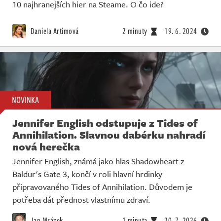
10 najhranejších hier na Steame. O čo ide?
Daniela Artimová
2 minuty
19. 6. 2024
NOVINKA
Jennifer English odstupuje z Tides of
Annihilation. Slavnou dabérku nahradí
nová herečka
Jennifer English, známá jako hlas Shadowheart z
Baldur's Gate 3, končí v roli hlavní hrdinky
připravovaného Tides of Annihilation. Důvodem je
potřeba dát přednost vlastnímu zdraví.
Jan Mrázek
1 minuta
20. 7. 2026