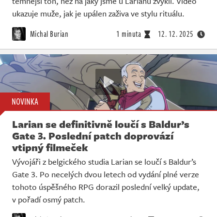
temnější tón, než na jaký jsme u Larianu zvyklí. Video
ukazuje muže, jak je upálen zaživa ve stylu rituálu.
Michal Burian
1 minuta
12. 12. 2025
NOVINKA
Larian se definitivně loučí s Baldur’s
Gate 3. Poslední patch doprovází
vtipný filmeček
Vývojáři z belgického studia Larian se loučí s Baldur’s
Gate 3. Po necelých dvou letech od vydání plné verze
tohoto úspěšného RPG dorazil poslední velký update,
v pořadí osmý patch.