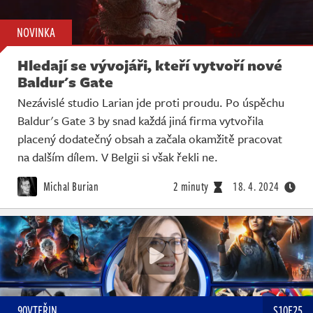
NOVINKA
Hledají se vývojáři, kteří vytvoří nové
Baldur's Gate
Nezávislé studio Larian jde proti proudu. Po úspěchu
Baldur's Gate 3 by snad každá jiná firma vytvořila
placený dodatečný obsah a začala okamžitě pracovat
na dalším dílem. V Belgii si však řekli ne.
Michal Burian
2 minuty
18. 4. 2024
90VTEŘIN
S10E25