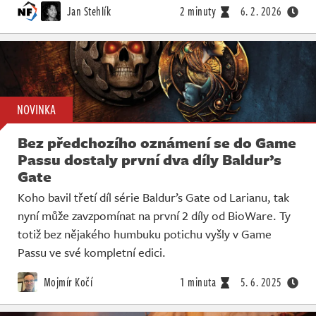
Jan Stehlík
2 minuty
6. 2. 2026
NOVINKA
Bez předchozího oznámení se do Game
Passu dostaly první dva díly Baldur’s
Gate
Koho bavil třetí díl série Baldur’s Gate od Larianu, tak
nyní může zavzpomínat na první 2 díly od BioWare. Ty
totiž bez nějakého humbuku potichu vyšly v Game
Passu ve své kompletní edici.
Mojmír Kočí
1 minuta
5. 6. 2025