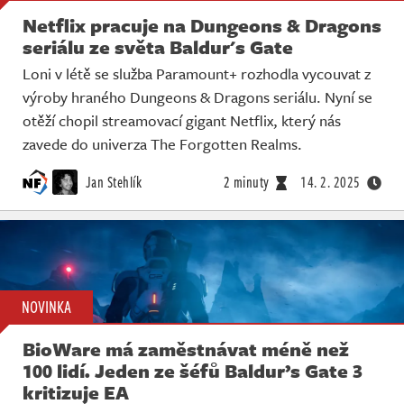
Netflix pracuje na Dungeons & Dragons
seriálu ze světa Baldur's Gate
Loni v létě se služba Paramount+ rozhodla vycouvat z
výroby hraného Dungeons & Dragons seriálu. Nyní se
otěží chopil streamovací gigant Netflix, který nás
zavede do univerza The Forgotten Realms.
Jan Stehlík
2 minuty
14. 2. 2025
NOVINKA
BioWare má zaměstnávat méně než
100 lidí. Jeden ze šéfů Baldur’s Gate 3
kritizuje EA