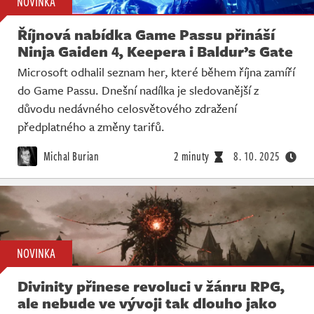
NOVINKA
Říjnová nabídka Game Passu přináší
Ninja Gaiden 4, Keepera i Baldur’s Gate
Microsoft odhalil seznam her, které během října zamíří
do Game Passu. Dnešní nadílka je sledovanější z
důvodu nedávného celosvětového zdražení
předplatného a změny tarifů.
Michal Burian
2 minuty
8. 10. 2025
NOVINKA
Divinity přinese revoluci v žánru RPG,
ale nebude ve vývoji tak dlouho jako