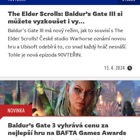
The Elder Scrolls: Baldur’s Gate III si
můžete vyzkoušet i vy…
Baldur's Gate III má nový režim, jak to souvisí s The
Elder Scrolls? České studio Warhorse oznámí novou
hru a Ubisoft odebírá to, co snad každý hráč nesnáší.
Tohle je nová epizoda 90VTEŘIN.
15. 4. 2024
NOVINKA
Baldur’s Gate 3 vyhrává cenu za
nejlepší hru na BAFTA Games Awards