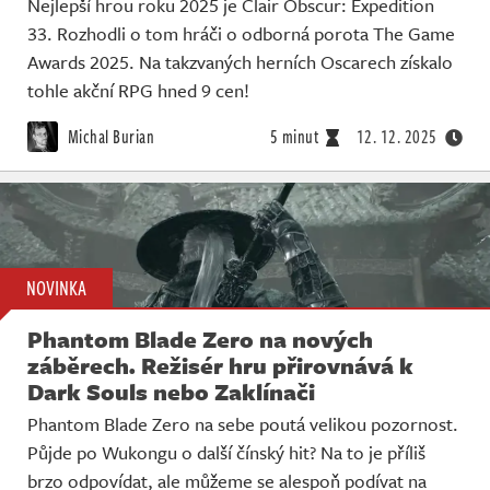
Nejlepší hrou roku 2025 je Clair Obscur: Expedition
33. Rozhodli o tom hráči o odborná porota The Game
Awards 2025. Na takzvaných herních Oscarech získalo
tohle akční RPG hned 9 cen!
Michal Burian
5 minut
12. 12. 2025
NOVINKA
Phantom Blade Zero na nových
záběrech. Režisér hru přirovnává k
Dark Souls nebo Zaklínači
Phantom Blade Zero na sebe poutá velikou pozornost.
Půjde po Wukongu o další čínský hit? Na to je příliš
brzo odpovídat, ale můžeme se alespoň podívat na