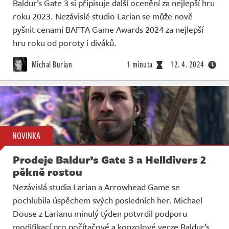
Baldur’s Gate 3 si připisuje další ocenění za nejlepší hru
roku 2023. Nezávislé studio Larian se může nově
pyšnit cenami BAFTA Game Awards 2024 za nejlepší
hru roku od poroty i diváků.
Michal Burian
1 minuta
12. 4. 2024
NOVINKA
Prodeje Baldur’s Gate 3 a Helldivers 2
pěkně rostou
Nezávislá studia Larian a Arrowhead Game se
pochlubila úspěchem svých posledních her. Michael
Douse z Larianu minulý týden potvrdil podporu
modifikací pro počítačové a konzolové verze Baldur’s