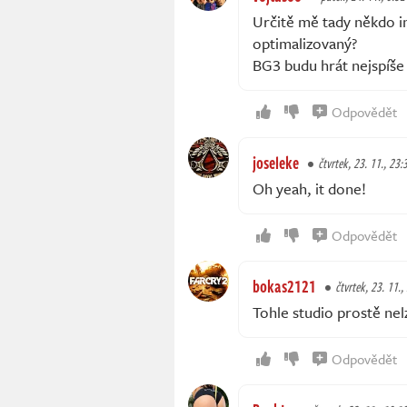
Určitě mě tady někdo in
optimalizovaný?
BG3 budu hrát nejspíše 
Odpovědět
joseleke
čtvrtek, 23. 11., 23:
Oh yeah, it done!
Odpovědět
bokas2121
čtvrtek, 23. 11.,
Tohle studio prostě ne
Odpovědět