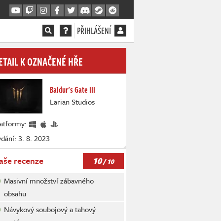
PŘIHLÁŠENÍ
ETAIL K OZNAČENÉ HŘE
Baldur's Gate III
Larian Studios
latformy:
dání: 3. 8. 2023
10
aše recenze
/ 10
Masivní množství zábavného
obsahu
Návykový soubojový a tahový