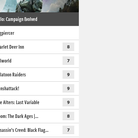
lo: Campaign Evolved
gpiercer
arlet Deer Inn
8
lworld
7
latoon Raiders
9
nshattack!
9
e Alters: Last Variable
9
om: The Dark Ages |…
8
sassin’s Creed: Black Flag…
7