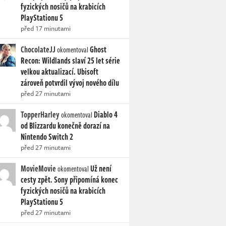
fyzických nosičů na krabicích
PlayStationu 5
před 17 minutami
ChocolateJJ
Ghost
okomentoval
Recon: Wildlands slaví 25 let série
velkou aktualizací. Ubisoft
zároveň potvrdil vývoj nového dílu
před 27 minutami
TopperHarley
Diablo 4
okomentoval
od Blizzardu konečně dorazí na
Nintendo Switch 2
před 27 minutami
MovieMovie
Už není
okomentoval
cesty zpět. Sony připomíná konec
fyzických nosičů na krabicích
PlayStationu 5
před 27 minutami