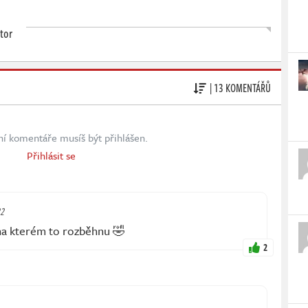
tor
| 13 KOMENTÁŘŮ
ní komentáře musíš být přihlášen.
Přihlásit se
22
 na kterém to rozběhnu 🤣
2