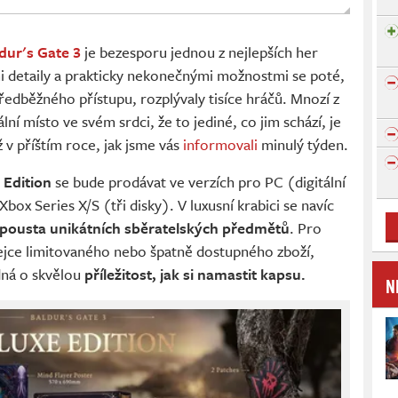
dur's Gate 3
je bezesporu jednou z nejlepších her
detaily a prakticky nekonečnými možnostmi se poté,
předběžného přístupu, rozplývaly tisíce hráčů. Mnozí z
ální místo ve svém srdci, že to jediné, co jim schází, je
už v příštím roce, jak jsme vás
informovali
minulý týden.
 Edition
se bude prodávat ve verzích pro PC (digitální
Xbox Series X/S (tři disky). V luxusní krabici se navíc
pousta unikátních sběratelských předmětů
. Pro
ejce limitovaného nebo špatně dostupného zboží,
dná o skvělou
příležitost, jak si namastit kapsu.
N