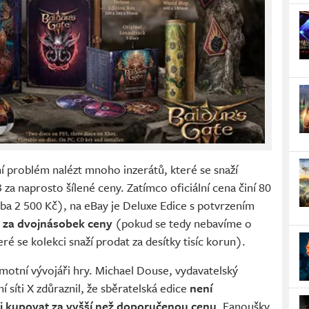
ní problém nalézt mnoho inzerátů, které se snaží
 za naprosto šílené ceny. Zatímco oficiální cena činí 80
ba 2 500 Kč), na eBay je Deluxe Edice s potvrzením
 i za dvojnásobek ceny
(pokud se tedy nebavíme o
eré se kolekci snaží prodat za desítky tisíc korun).
otní vývojáři hry. Michael Douse, vydavatelský
ní síti X zdůraznil, že sběratelská edice
není
 ji kupovat za vyšší než doporučenou cenu
. Fanoušky