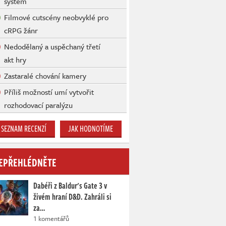
systém
Filmové cutscény neobvyklé pro
cRPG žánr
Nedodělaný a uspěchaný třetí
akt hry
Zastaralé chování kamery
Příliš možností umí vytvořit
rozhodovací paralýzu
SEZNAM RECENZÍ
JAK HODNOTÍME
EPŘEHLÉDNĚTE
Dabéři z Baldur's Gate 3 v
živém hraní D&D. Zahráli si
za…
1 komentářů