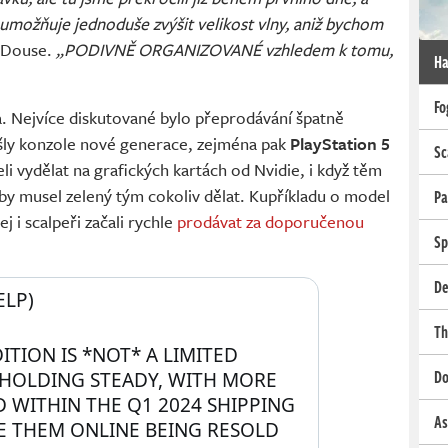
 umožňuje jednoduše zvýšit velikost vlny, aniž bychom
 Douse.
„PODIVNĚ ORGANIZOVANÉ vzhledem k tomu,
Ha
Fo
a. Nejvíce diskutované bylo přeprodávání špatně
yšly konzole nové generace, zejména pak
PlayStation 5
Sc
li vydělat na grafických kartách od Nvidie, i když těm
, aby musel zelený tým cokoliv dělat. Kupříkladu o model
Pa
ej i scalpeři začali rychle
prodávat za doporučenou
Sp
De
LP) 
Th
ITION IS *NOT* A LIMITED 
Do
 HOLDING STEADY, WITH MORE 
 WITHIN THE Q1 2024 SHIPPING 
As
E THEM ONLINE BEING RESOLD 