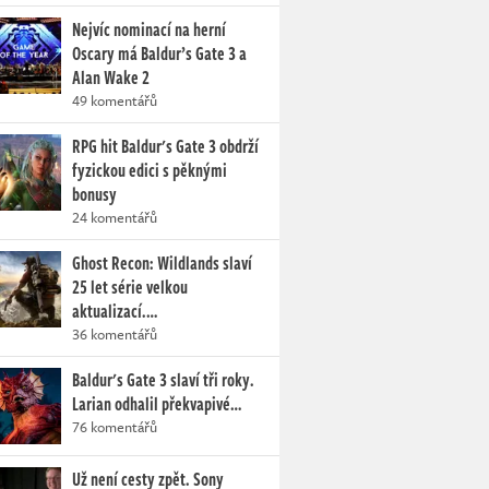
Nejvíc nominací na herní
Oscary má Baldur’s Gate 3 a
Alan Wake 2
49 komentářů
RPG hit Baldur's Gate 3 obdrží
fyzickou edici s pěknými
bonusy
24 komentářů
Ghost Recon: Wildlands slaví
25 let série velkou
aktualizací.…
36 komentářů
Baldur's Gate 3 slaví tři roky.
Larian odhalil překvapivé…
76 komentářů
Už není cesty zpět. Sony