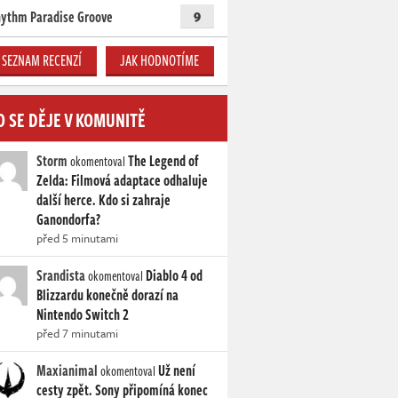
ythm Paradise Groove
9
SEZNAM RECENZÍ
JAK HODNOTÍME
O SE DĚJE V KOMUNITĚ
Storm
The Legend of
okomentoval
Zelda: Filmová adaptace odhaluje
další herce. Kdo si zahraje
Ganondorfa?
před 5 minutami
Srandista
Diablo 4 od
okomentoval
Blizzardu konečně dorazí na
Nintendo Switch 2
před 7 minutami
Maxianimal
Už není
okomentoval
cesty zpět. Sony připomíná konec