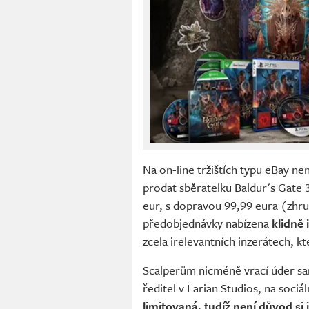
Na on-line tržištích typu eBay ne
prodat sběratelku Baldur's Gate 3
eur, s dopravou 99,99 eura (zhru
předobjednávky nabízena
klidně
zcela irelevantních inzerátech, kt
Scalperům nicméně vrací úder sam
ředitel v Larian Studios, na sociál
limitovaná, tudíž není důvod si