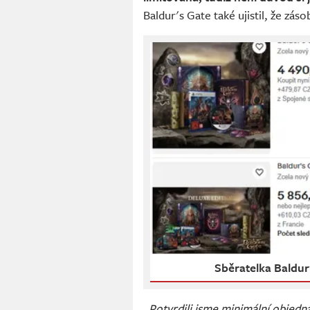
Baldur's Gate také ujistil, že zás
Sběratelka Baldur'
„Potvrdili jsme minimální objedná