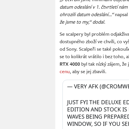
datum odeslání v 1. čtvrtletí nám
ohrozili datum odeslání...“
napsal
že jsme to my,“ dodal.
Se scalpery byl problém odjakživ
dostupného zboží ve chvíli, co v
od Sony. Scalpeři se také pokouše
se to kolikrát vrátilo i bez toho
RTX 4080
byl tak nízký zájem, že j
cenu
, aby se jej zbavili.
— VERY AFK (@CROMWE
JUST FYI THE DELUXE ED
EDITION AND STOCK IS
WAVES BEING PREPARED
WINDOW, SO IF YOU SE