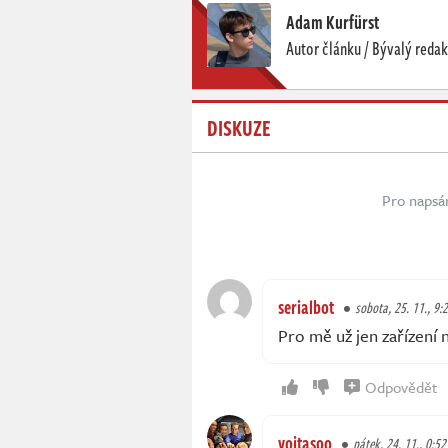
Adam Kurfürst
Autor článku / Bývalý redak
DISKUZE
Pro napsá
serialbot
sobota, 25. 11., 9:
Pro mě už jen zařízení
Odpovědět
vojtasoo
pátek, 24. 11., 0:52