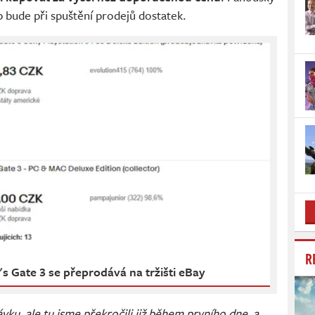
ob bude při spuštění prodejů dostatek.
R
s Gate 3 se přeprodává na tržišti eBay
vku, ale tu jsme překročili již během prvního dne, a