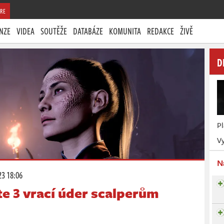
RE
NZE
VIDEA
SOUTĚŽE
DATABÁZE
KOMUNITA
REDAKCE
ŽIVĚ
D
P
Vy
N
23 18:06
te 3 vrací úder scalperům