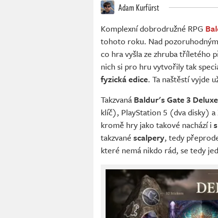
Adam Kurfürst
Komplexní dobrodružné RPG
Bal
tohoto roku. Nad pozoruhodnými 
co hra vyšla ze zhruba tříletého 
nich si pro hru vytvořily tak speci
fyzická edice
. Ta naštěstí vyjde 
Takzvaná
Baldur's Gate 3 Deluxe
klíč), PlayStation 5 (dva disky) a 
kromě hry jako takové nachází i
s
takzvané
scalpery
, tedy přeprod
které nemá nikdo rád, se tedy je