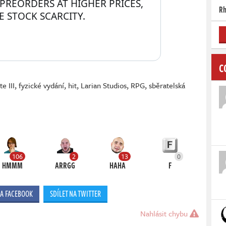
REORDERS AT HIGHER PRICES, 
Rh
BE STOCK SCARCITY.
C
e III
,
fyzické vydání
,
hit
,
Larian Studios
,
RPG
,
sběratelská
106
2
13
0
HMMM
ARRGG
HAHA
F
NA FACEBOOK
SDÍLET NA TWITTER
Nahlásit chybu