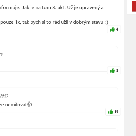
formuje. Jak je na tom 3. akt. Už je opravený a
pouze 1x, tak bych si to rád užil v dobrým stavu :)
4
39
3
 20:59
lze nemilovat👍
15