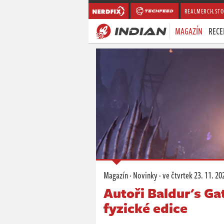
REALMERCH.STO
MAGAZÍN
RECE
Magazín
·
Novinky
·
ve čtvrtek
23. 11. 20
Autoři Baldur's Ga
fyzické edice