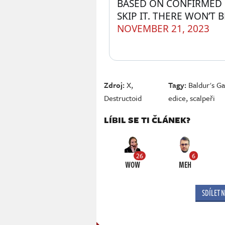
BASED ON CONFIRMED P
SKIP IT. THERE WON’T 
NOVEMBER 21, 2023
Zdroj:
X
,
Tagy:
Baldur's Gat
Destructoid
edice
,
scalpeři
LÍBIL SE TI ČLÁNEK?
26
6
WOW
MEH
SDÍLET 