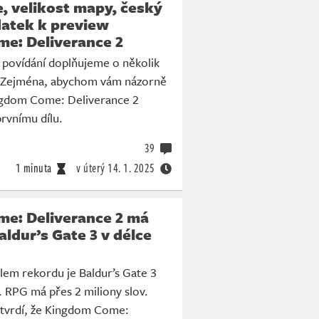
, velikost mapy, český
datek k preview
e: Deliverance 2
povídání doplňujeme o několik
. Zejména, abychom vám názorně
ingdom Come: Deliverance 2
rvnímu dílu.
39
1 minuta
v úterý
14. 1. 2025
e: Deliverance 2 má
ldur’s Gate 3 v délce
lem rekordu je Baldur’s Gate 3
. RPG má přes 2 miliony slov.
tvrdí, že Kingdom Come: