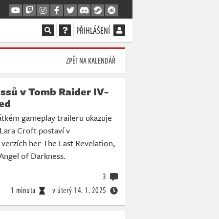
PŘIHLÁŠENÍ
ZPĚT NA KALENDÁŘ
ssů v Tomb Raider IV-
ed
átkém gameplay traileru ukazuje
Lara Croft postaví v
verzích her The Last Revelation,
Angel of Darkness.
3
1 minuta
v úterý
14. 1. 2025