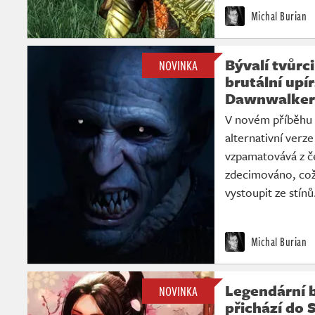
Michal Burian
Bývalí tvůrc
NOVINKA
brutální upí
Dawnwalker
V novém příběhu 
alternativní verze
vzpamatovává z če
zdecimováno, což 
vystoupit ze stínů
Michal Burian
Legendární b
NOVINKA
přichází do S