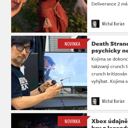
Deliverance 2 má 
Michal Burian
Death Strandi
NOVINKA
psychicky ne
Kojima se dokonce
takzvaný crunch t
crunch kritizová
vyhýbat. Kojima se
Michal Burian
Xbox údajně
NOVINKA
hry z legend