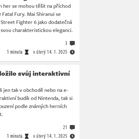
h her se mohou těšit na příchod
 Fatal Fury. Mai Shiranui se
e Street Fighter 6 jako dodatečná
 svou charakteristickou eleganci.
3
1 minuta
v úterý
14. 1. 2025
ožilo svůj interaktivní
li jen tak v obchodě nebo na e-
aktivní budík od Nintenda, tak si
buzení podle známých herních
t.
21
1 minuta
v úterý
14. 1. 2025