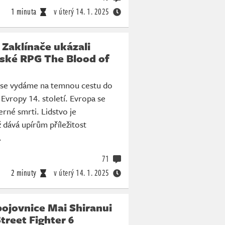
1 minuta
v úterý
14. 1. 2025
i Zaklínače ukázali
rské RPG The Blood of
se vydáme na temnou cestu do
 Evropy 14. století. Evropa se
rné smrti. Lidstvo je
dává upírům příležitost
.
71
2 minuty
v úterý
14. 1. 2025
ojovnice Mai Shiranui
treet Fighter 6