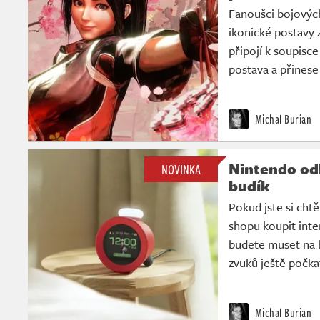
Fanoušci bojovýc
ikonické postavy z
připojí k soupisc
postava a přinese
Michal Burian
Nintendo odl
NOVINKA
budík
Pokud jste si chtě
shopu koupit inter
budete muset na 
zvuků ještě počka
Michal Burian