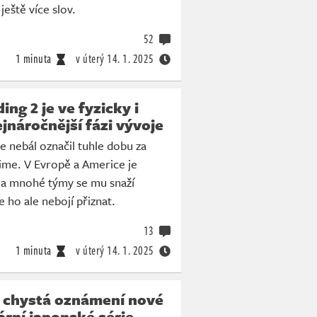
ještě více slov.
52
1 minuta
v úterý
14. 1. 2025
ng 2 je ve fyzicky i
jnáročnější fázi vývoje
 nebál označil tuhle dobu za
ime. V Evropě a Americe je
n a mnohé týmy se mu snaží
 ho ale nebojí přiznat.
13
1 minuta
v úterý
14. 1. 2025
 chystá oznámení nové
ární japonské série