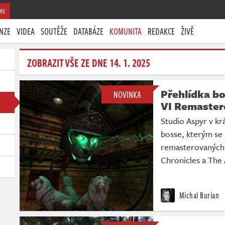
RE
NZE
VIDEA
SOUTĚŽE
DATABÁZE
KOMUNITA
REDAKCE
ŽIVĚ
ZOBRAZIT VŠE ZE DNE 14. 1. 2025
Přehlídka bo
NOVINKA
VI Remaster
Studio Aspyr v kr
bosse, kterým se 
remasterovaných 
Chronicles a The 
Michal Burian