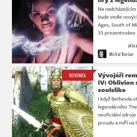
Na nadcházejícím
bude vedle nový
Ages, South of Mi
33 prezentováno 
aktua
Michal Burian
Vývojáři rem
NOVINKA
IV: Oblivion 
soulslike
I když Bethesda o
legendárního The 
neoficiální zdroje
proudu a míří na 