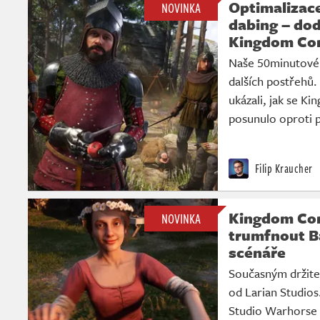
Optimalizace
NOVINKA
dabing – do
Kingdom Com
Naše 50minutové 
dalších postřehů
ukázali, jak se K
posunulo oproti p
Filip Kraucher
Kingdom Com
NOVINKA
trumfnout Ba
scénáře
Současným držite
od Larian Studios
Studio Warhorse 