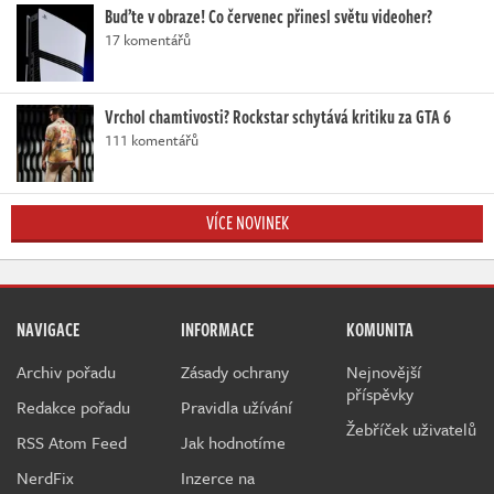
Buďte v obraze! Co červenec přinesl světu videoher?
17 komentářů
Vrchol chamtivosti? Rockstar schytává kritiku za GTA 6
111 komentářů
VÍCE NOVINEK
NAVIGACE
INFORMACE
KOMUNITA
Archiv pořadu
Zásady ochrany
Nejnovější
příspěvky
Redakce pořadu
Pravidla užívání
Žebříček uživatelů
RSS Atom Feed
Jak hodnotíme
NerdFix
Inzerce na