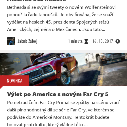
Bethesda si se svými tweety o novém Wolfensteinovi
pobouřila řadu fanoušků. Je obviňována, že se snaží
vydělat na heslech 45. prezidenta Spojených států
Amerických, zejména o Mexičanech. Jsou tato…
Jakub Záboj
1 minuta
16. 10. 2017
NOVINKA
Výlet po Americe s novým Far Cry 5
Po netradičním Far Cry Primal se zpátky na scénu vrací
další plnohodnotný díl ze série Far Cry, ve kterém se
podíváte do Americké Montany. Tentokrát budete
bojovat proti kultu, který vládne této …