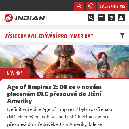
REALMERCH.STORE
Magazín
VÝSLEDKY VYHLEDÁVÁNÍ PRO "AMERIKA"
Recenze
Videa
NOVINKA
Soutěže
Age of Empires 2: DE se v novém
Databáze
placeném DLC přesouvá do Jižní
Ameriky
Komunita
Definitivní edice Age of Empires 2 byla rozšířena o
další placený balíček. V The Last Chieftains se hra
Redakce
přesouvá do středověké Jižní Ameriky, kde se