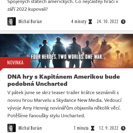
Spojených státech amerických. Co nejčastěji hráči v
září 2022 kupovali?
Michal Burian
4 minuty
24. 10. 2022
NOVINKA
DNA hry s Kapitánem Amerikou bude
podobná Uncharted
V pátek jsme se skrz teaser trailer krátce seznámili s
novou hrou Marvelu a Skydance New Media. Vedoucí
vývoje Amy Hennig novinářům objasnila několik věcí.
Potěšíme fanoušky stylu Uncharted.
Michal Burian
1 minuta
12. 9. 2022