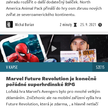
zahradu rozšířit o další dodatečný balíček. North
America Animal Pack přináší do hry osm zbrusu nových
zvířat ze severoamerického kontinentu.
Michal Burian
2 minuty
25. 9. 2021
V KAPSE
S2E15
Marvel Future Revolution je konečně
pořádné superhrdinské RPG
Loňská hra Marvel’s Avengers bylo pro mnohé velkým
zklamáním. Zničehonic ale na mobilní zařízení vyšla hra
Future Revolution, která je zdarma, , a hlavně netlačí