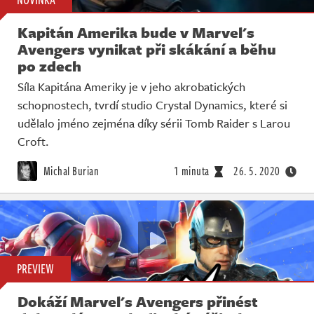
Kapitán Amerika bude v Marvel's
Avengers vynikat při skákání a běhu
po zdech
Síla Kapitána Ameriky je v jeho akrobatických
schopnostech, tvrdí studio Crystal Dynamics, které si
udělalo jméno zejména díky sérii Tomb Raider s Larou
Croft.
Michal Burian
1 minuta
26. 5. 2020
PREVIEW
Dokáží Marvel's Avengers přinést