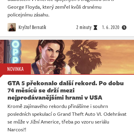
George Floyda, který zemřel kvůli drsnému
policejnímu zásahu.
Kryštof Bernatík
2 minuty
1. 6. 2020
NOVINKA
GTA 5 překonalo další rekord. Po dobu
74 měsíců se drží mezi
nejprodávanějšími hrami v USA
Kromě zajímavého rekordu přinášíme i souhrn
posledních spekulací o Grand Theft Auto VI. Odehrávat
se může v Jižní Americe, třeba po vzoru seriálu
Narcos?!