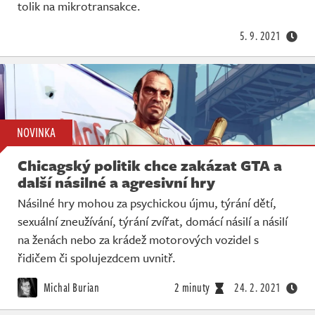
tolik na mikrotransakce.
5. 9. 2021
NOVINKA
Chicagský politik chce zakázat GTA a
další násilné a agresivní hry
Násilné hry mohou za psychickou újmu, týrání dětí,
sexuální zneužívání, týrání zvířat, domácí násilí a násilí
na ženách nebo za krádež motorových vozidel s
řidičem či spolujezdcem uvnitř.
Michal Burian
2 minuty
24. 2. 2021