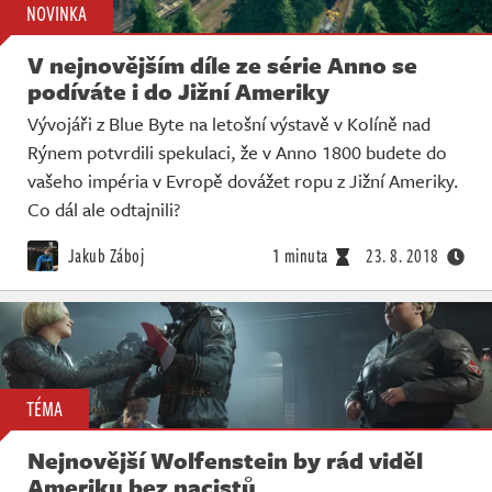
NOVINKA
V nejnovějším díle ze série Anno se
podíváte i do Jižní Ameriky
Vývojáři z Blue Byte na letošní výstavě v Kolíně nad
Rýnem potvrdili spekulaci, že v Anno 1800 budete do
vašeho impéria v Evropě dovážet ropu z Jižní Ameriky.
Co dál ale odtajnili?
Jakub Záboj
1 minuta
23. 8. 2018
TÉMA
Nejnovější Wolfenstein by rád viděl
Ameriku bez nacistů