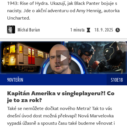
1943: Rise of Hydra. Ukazují, jak Black Panter bojuje s
nacisty. Jde o akční adventuru od Amy Hennig, autorka
Uncharted.
Michal Burian
1 minuta
18. 9. 2025
90VTEŘIN
S10E18
Kapitán Amerika v singleplayeru?! Co
je to za rok?
Také se nemůžete dočkat nového Metra? Tak to vás
dnešní úvod dost možná překvapí! Nová Marvelovka
vypadá úžasně a spoustu času také budeme věnovat i