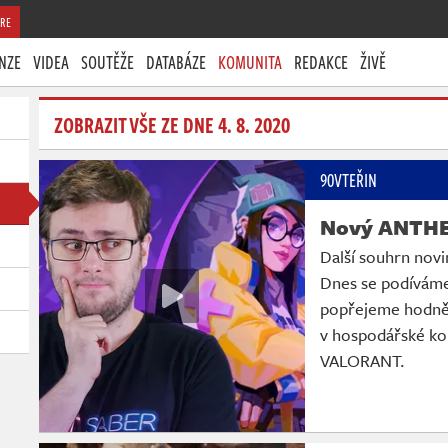
RE
NZE
VIDEA
SOUTĚŽE
DATABÁZE
KOMUNITA
REDAKCE
ŽIVĚ
ZOBRAZIT VŠE ZE DNE 4. 8. 2020
90VTEŘIN
Nový ANTH
Další souhrn novin
Dnes se podíváme
popřejeme hodně š
v hospodářské k
VALORANT.