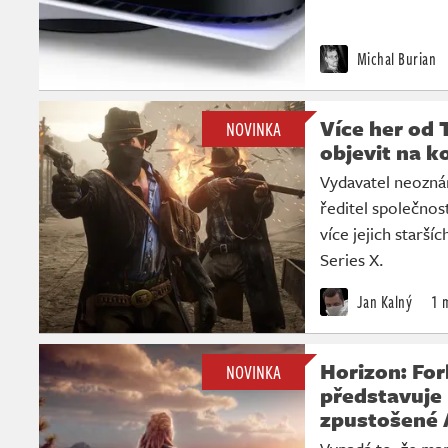
Michal Burian
Více her od
NOVINKA
objevit na k
Vydavatel neoznám
ředitel společnost
více jejich starší
Series X.
Jan Kalný
1 
Horizon: Fo
NOVINKA
představuje
zpustošené 