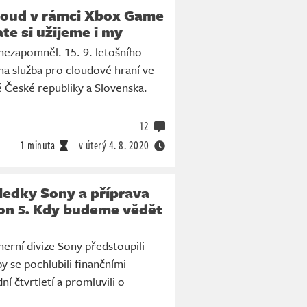
cloud v rámci Xbox Game
te si užijeme i my
nezapomněl. 15. 9. letošního
a služba pro cloudové hraní ve
 České republiky a Slovenska.
12
1 minuta
v úterý
4. 8. 2020
ledky Sony a příprava
ion 5. Kdy budeme vědět
herní divize Sony předstoupili
y se pochlubili finančními
ní čtvrtletí a promluvili o