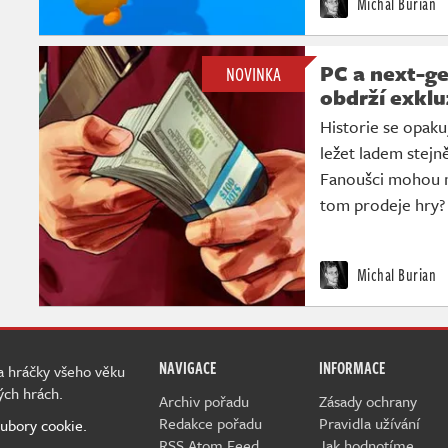
Michal Burian
PC a next-g
NOVINKA
obdrží exklu
Historie se opak
ležet ladem stejn
Fanoušci mohou m
tom prodeje hry?
Michal Burian
NAVIGACE
INFORMACE
 a hráčky všeho věku
ých hrách.
Archiv pořadu
Zásady ochrany
Redakce pořadu
Pravidla užívání
ubory cookie.
RSS Atom Feed
Jak hodnotíme