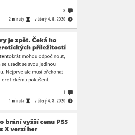
8
2 minuty
v úterý
4. 8. 2020
ry je zpět. Čeká ho
erotických příležitostí
 tentokrát mohou odpočinout,
n se usadit se svou jedinou
u. Nejprve ale musí překonat
e erotickému pokušení.
1
1 minuta
v úterý
4. 8. 2020
o brání vyšší cenu PS5
s X verzí her