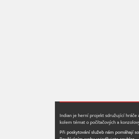
Indian je herní projekt sdružující hráče
kolem témat o počítačových a konzolov
Při poskytování služeb nám pomáhají so
Používáním webu vyjadřujete souhlas.