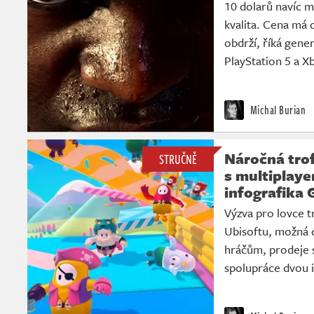
10 dolarů navíc 
kvalita. Cena má 
obdrží, říká gene
PlayStation 5 a X
Michal Burian
Náročná trof
STRUČNĚ
s multiplay
infografika 
Výzva pro lovce tr
Ubisoftu, možná 
hráčům, prodeje s
spolupráce dvou i