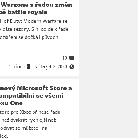
: Warzone s řadou změn
ě battle royale
all of Duty: Modern Warfare se
o páté sezóny. S ní dojde k řadě
zšíření se dočká i původní
10
1 minuta
v úterý
4. 8. 2020
nový Microsoft Store a
kompatibilní se všemi
oxu One
tore pro Xbox přinese řadu
e než dvakrát rychlejší než
odívat se můžete i na
led.