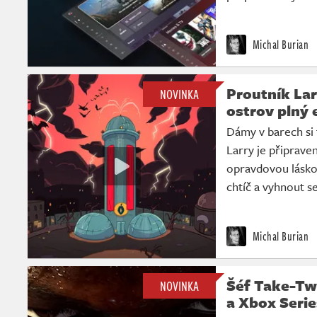
Michal Burian
Proutník Lar
NOVINKA
ostrov plný 
Dámy v barech si
Larry je připrave
opravdovou lásko
chtíč a vyhnout s
Michal Burian
Šéf Take-Tw
NOVINKA
a Xbox Serie