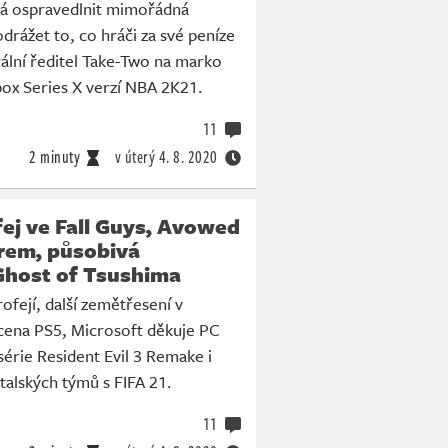
má ospravedlnit mimořádná
odrážet to, co hráči za své peníze
rální ředitel Take-Two na marko
box Series X verzí NBA 2K21.
11
2 minuty
v úterý
4. 8. 2020
ej ve Fall Guys, Avowed
erem, působivá
Ghost of Tsushima
ofejí, další zemětřesení v
cena PS5, Microsoft děkuje PC
érie Resident Evil 3 Remake i
talských týmů s FIFA 21.
11