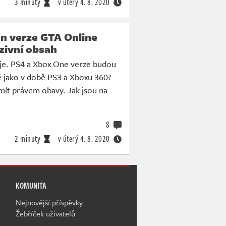
3 minuty
v úterý
4. 8. 2020
en verze GTA Online
zivní obsah
uje. PS4 a Xbox One verze budou
ě jako v době PS3 a Xboxu 360?
ít právem obavy. Jak jsou na
8
2 minuty
v úterý
4. 8. 2020
KOMUNITA
Nejnovější příspěvky
Žebříček uživatelů