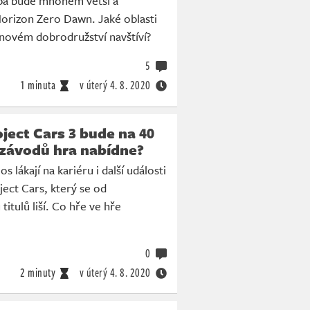
pa bude mnohem větší a
 Horizon Zero Dawn. Jaké oblasti
novém dobrodružství navštíví?
5
1 minuta
v úterý
4. 8. 2020
oject Cars 3 bude na 40
 závodů hra nabídne?
s lákají na kariéru i další události
ject Cars, který se od
itulů liší. Co hře ve hře
0
2 minuty
v úterý
4. 8. 2020