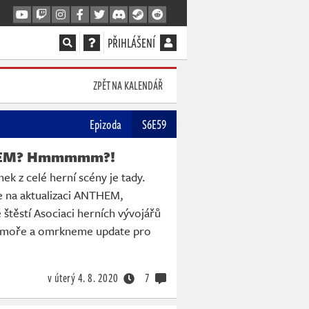
PŘIHLÁŠENÍ
ZPĚT NA KALENDÁŘ
Epizoda
S6E59
EM? Hmmmmm?!
ek z celé herní scény je tady.
 na aktualizaci ANTHEM,
těstí Asociaci herních vývojářů
omoře a omrkneme update pro
v úterý
4. 8. 2020
7