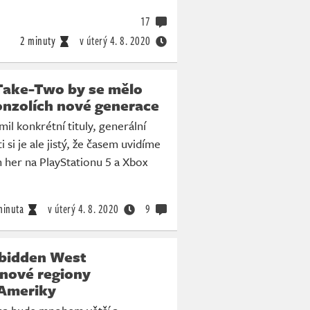
17
2 minuty
v úterý
4. 8. 2020
 Take-Two by se mělo
onzolích nové generace
il konkrétní tituly, generální
i si je ale jistý, že časem uvidíme
ch her na PlayStationu 5 a Xbox
minuta
v úterý
4. 8. 2020
9
rbidden West
 nové regiony
Ameriky