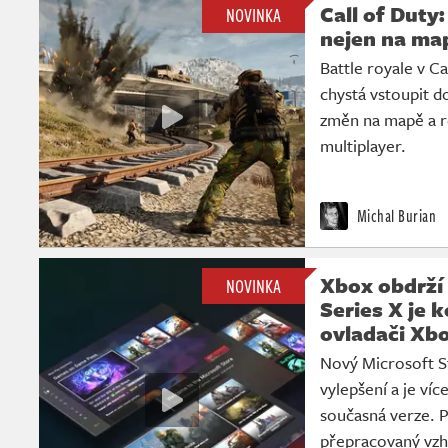
Call of Duty
NOVINKA
nejen na map
Battle royale v C
chystá vstoupit d
změn na mapě a ro
multiplayer.
Michal Burian
Xbox obdrží 
NOVINKA
Series X je 
ovladači Xb
Nový Microsoft S
vylepšení a je víc
současná verze. P
přepracovaný vzh