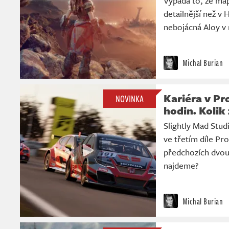
Vypadá to, že ma
detailnější než v
nebojácná Aloy v 
Michal Burian
Kariéra v Pr
NOVINKA
hodin. Kolik
Slightly Mad Studio
ve třetím díle Pro
předchozích dvou t
najdeme?
Michal Burian