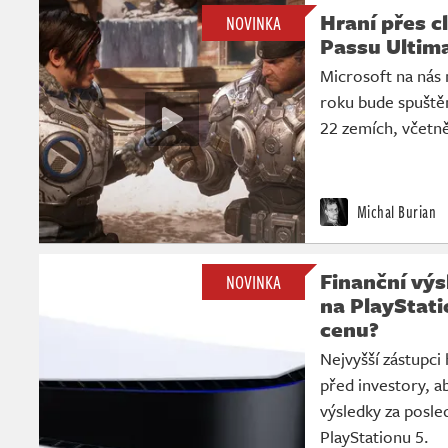
Hraní přes 
NOVINKA
Passu Ultima
Microsoft na nás 
roku bude spuštěn
22 zemích, včetně
Michal Burian
Finanční výs
NOVINKA
na PlayStat
cenu?
Nejvyšší zástupci 
před investory, ab
výsledky za posled
PlayStationu 5.