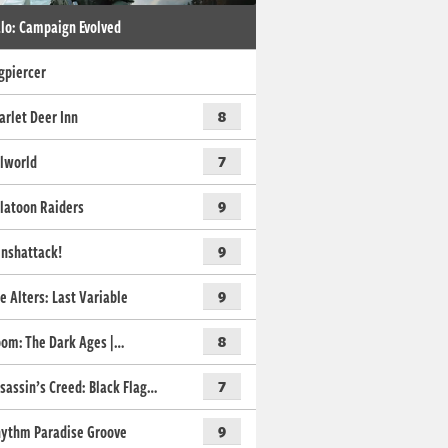
lo: Campaign Evolved
gpiercer
arlet Deer Inn
8
lworld
7
latoon Raiders
9
nshattack!
9
e Alters: Last Variable
9
om: The Dark Ages |…
8
sassin’s Creed: Black Flag…
7
ythm Paradise Groove
9