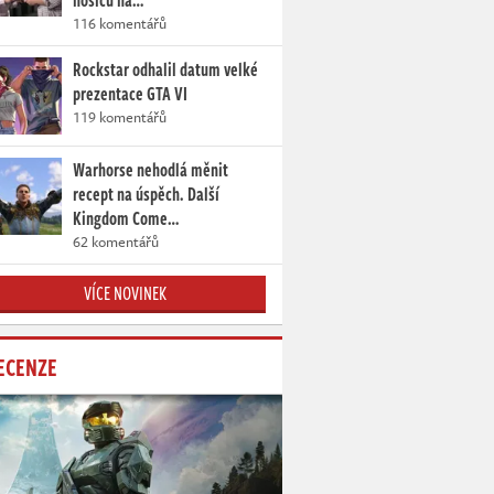
nosičů na…
116 komentářů
Rockstar odhalil datum velké
prezentace GTA VI
119 komentářů
Warhorse nehodlá měnit
recept na úspěch. Další
Kingdom Come…
62 komentářů
VÍCE NOVINEK
ECENZE