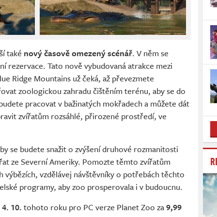
ší také
nový časově omezený scénář
. V něm se
í rezervace. Tato nově vybudovaná atrakce mezi
Blue Ridge Mountains už čeká, až převezmete
řovat zoologickou zahradu čištěním terénu, aby se do
, budete pracovat v bažinatých mokřadech a můžete dát
pravit zvířatům rozsáhlé, přirozené prostředí, ve
by se budete snažit o zvýšení druhové rozmanitosti
R
vířat ze Severní Ameriky. Pomozte těmto zvířatům
ch výbězích, vzdělávej návštěvníky o potřebách těchto
atelské programy, aby zoo prosperovala i v budoucnu.
e
4. 10.
tohoto roku pro PC verze Planet Zoo za
9,99