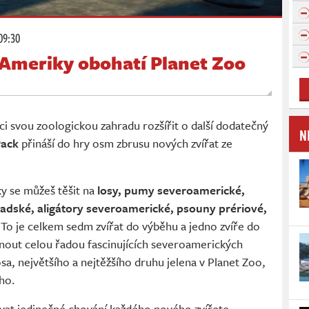
09:30
 Ameriky obohatí Planet Zoo
i svou zoologickou zahradu rozšířit o další dodatečný
N
Pack
přináší do hry osm zbrusu nových zvířat ze
ky se můžeš těšit na
losy, pumy severoamerické,
nadské, aligátory severoamerické, psouny prériové,
 To je celkem sedm zvířat do výběhu a jedno zvíře do
nout celou řadou fascinujících severoamerických
a, největšího a nejtěžšího druhu jelena v Planet Zoo,
ho.
vat jedinečné chování každého nového zvířete.