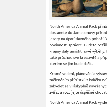
North America Animal Pack přiná
dostanete do Jamesonovy přírodn
jezery na úpatí slavného pohoří 
povinnosti správce. Budete rozši
krajiny daly umístit nové výběhy
také průchod své kreativitě a při
kterém se jim bude dařit.
Kromě vedení, plánování a výstav
začleněním přírůstků z balíčku z
zabydlet se v láskyplně navržený
zvířat a rozvíjejte úspěšné chov
North America Animal Pack vyjd