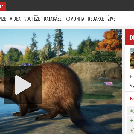
RE
NZE
VIDEA
SOUTĚŽE
DATABÁZE
KOMUNITA
REDAKCE
ŽIVĚ
D
P
Vy
N