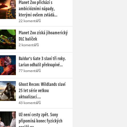
Planet Zoo přichází s
ambiciózními nápady,
kterými ovšem zvládá…
22 komentářů
Planet Zoo získá jihoamerický
DLC balíček
2 komentářů
Baldur's Gate 3 slaví tři roky.
Larian odhalil překvapivé…
77 komentářů
Ghost Recon: Wildlands slaví
25 let série velkou
aktualizací.…
43 komentářů
Už není cesty zpět. Sony
připomíná konec fyzických