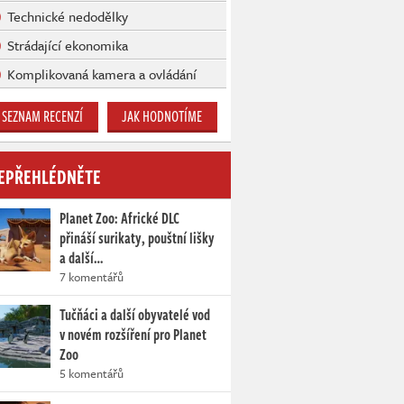
Technické nedodělky
Strádající ekonomika
Komplikovaná kamera a ovládání
SEZNAM RECENZÍ
JAK HODNOTÍME
EPŘEHLÉDNĚTE
Planet Zoo: Africké DLC
přináší surikaty, pouštní lišky
a další…
7 komentářů
Tučňáci a další obyvatelé vod
v novém rozšíření pro Planet
Zoo
5 komentářů