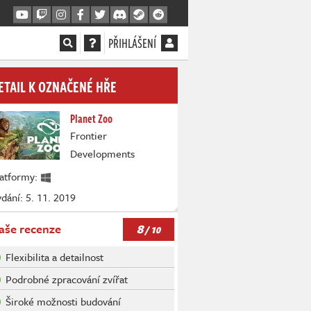
PŘIHLÁŠENÍ
ETAIL K OZNAČENÉ HŘE
Planet Zoo
Frontier
Developments
latformy:
dání: 5. 11. 2019
8
aše recenze
/ 10
Flexibilita a detailnost
Podrobné zpracování zvířat
Široké možnosti budování