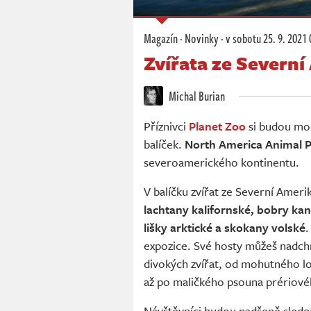
Magazín
·
Novinky
·
v sobotu
25. 9. 2021 
Zvířata ze Severní
Michal Burian
Příznivci
Planet Zoo
si budou moc
balíček.
North America Animal 
severoamerického kontinentu.
V balíčku zvířat ze Severní Ameri
lachtany kalifornské, bobry ka
lišky arktické a skokany volské
.
expozice. Své hosty můžeš nadch
divokých zvířat, od mohutného los
až po maličkého psouna prériové
Návštěvníci budou nadšeně sledo