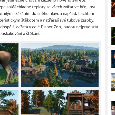
épe snáší chladné teploty ze všech zvířat ve hře, loví
tomilým skákáním do sněhu hlavou napřed. Lachtani
kteristickým štěkotem a natřásají své tukové zásoby.
 dospělá zvířata v celé Planet Zoo, budou nejprve stát
 poskakování a štěkání.