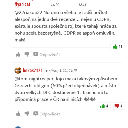
Nyan cat
13:17
13:18
@22riakon22 No ono u všeho je radši počkat
alespoň na jednu dvě recenze... nejen u CDPR,
existuje spousta společností, které tahají hráče za
nohu zcela bezostyšně, CDPR se aspoň omluvil a
maká.
11
Odpovědět
bokas2121
středa, 5. 10., 14:10
@tom-nightreaper Jojo maka takovým způsobem
že zavrhl old gen (50% před objednávek) a místo
dvou velkých DLC dostaneme 1. Trochu mi to
připomíná prace v ČR na silnicích 😂😂
4
4
Odpovědět