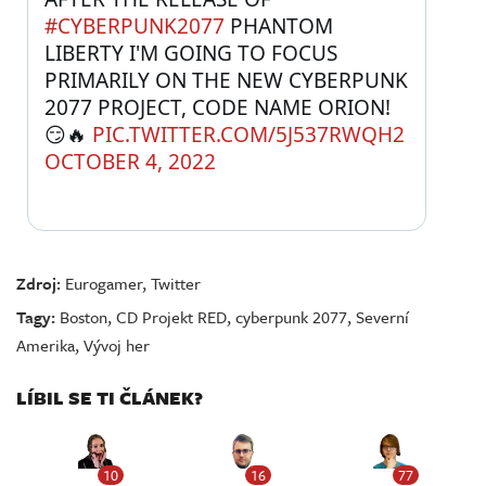
#CYBERPUNK2077
 PHANTOM 
LIBERTY I'M GOING TO FOCUS 
PRIMARILY ON THE NEW CYBERPUNK 
2077 PROJECT, CODE NAME ORION! 
😏🔥 
PIC.TWITTER.COM/5J537RWQH2
OCTOBER 4, 2022
Zdroj:
Eurogamer
,
Twitter
Tagy:
Boston
,
CD Projekt RED
,
cyberpunk 2077
,
Severní
Amerika
,
Vývoj her
LÍBIL SE TI ČLÁNEK?
10
16
77