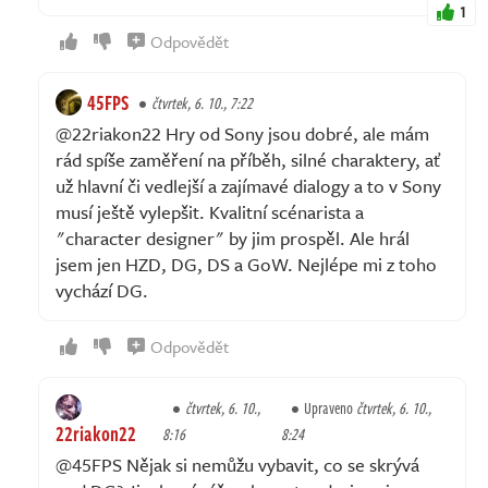
1
Odpovědět
45FPS
čtvrtek, 6. 10., 7:22
@22riakon22 Hry od Sony jsou dobré, ale mám
rád spíše zaměření na příběh, silné charaktery, ať
už hlavní či vedlejší a zajímavé dialogy a to v Sony
musí ještě vylepšit. Kvalitní scénarista a
"character designer" by jim prospěl. Ale hrál
jsem jen HZD, DG, DS a GoW. Nejlépe mi z toho
vychází DG.
Odpovědět
čtvrtek, 6. 10.,
Upraveno
čtvrtek, 6. 10.,
22riakon22
8:16
8:24
@45FPS Nějak si nemůžu vybavit, co se skrývá