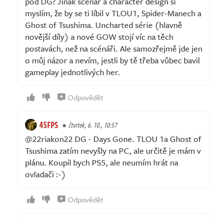
pod DG? Jinak scénář a character design si
myslím, že by se ti líbil v TLOU1, Spider-Manech a
Ghost of Tsushima. Uncharted série (hlavně
novější díly) a nové GOW stojí víc na těch
postavách, než na scénáři. Ale samozřejmě jde jen
o můj názor a nevím, jestli by tě třeba vůbec bavil
gameplay jednotlivých her.
Odpovědět
45FPS
čtvrtek, 6. 10., 10:57
@22riakon22 DG - Days Gone. TLOU 1a Ghost of
Tsushima zatím nevyšly na PC, ale určitě je mám v
plánu. Koupil bych PS5, ale neumím hrát na
ovladači :-)
Odpovědět