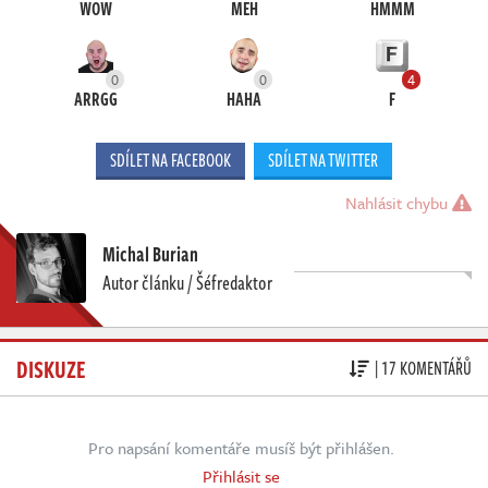
WOW
MEH
HMMM
0
0
4
ARRGG
HAHA
F
SDÍLET NA FACEBOOK
SDÍLET NA TWITTER
Nahlásit chybu
Michal Burian
Autor článku / Šéfredaktor
DISKUZE
| 17 KOMENTÁŘŮ
Pro napsání komentáře musíš být přihlášen.
Přihlásit se