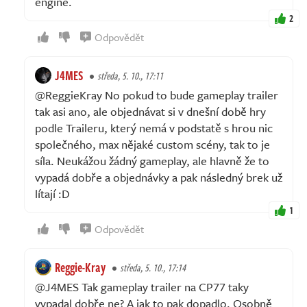
engine.
2
Odpovědět
J4MES
středa, 5. 10., 17:11
@ReggieKray No pokud to bude gameplay trailer
tak asi ano, ale objednávat si v dnešní době hry
podle Traileru, který nemá v podstatě s hrou nic
společného, max nějaké custom scény, tak to je
síla. Neukážou žádný gameplay, ale hlavně že to
vypadá dobře a objednávky a pak následný brek už
lítají :D
1
Odpovědět
Reggie-Kray
středa, 5. 10., 17:14
@J4MES Tak gameplay trailer na CP77 taky
vypadal dobře ne? A jak to pak dopadlo. Osobně