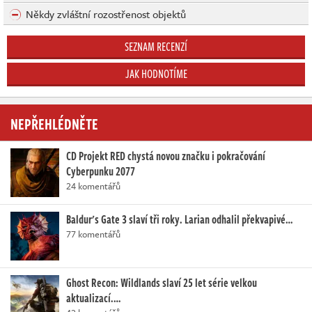
Někdy zvláštní rozostřenost objektů
SEZNAM RECENZÍ
JAK HODNOTÍME
NEPŘEHLÉDNĚTE
CD Projekt RED chystá novou značku i pokračování
Cyberpunku 2077
24 komentářů
Baldur's Gate 3 slaví tři roky. Larian odhalil překvapivé…
77 komentářů
Ghost Recon: Wildlands slaví 25 let série velkou
aktualizací.…