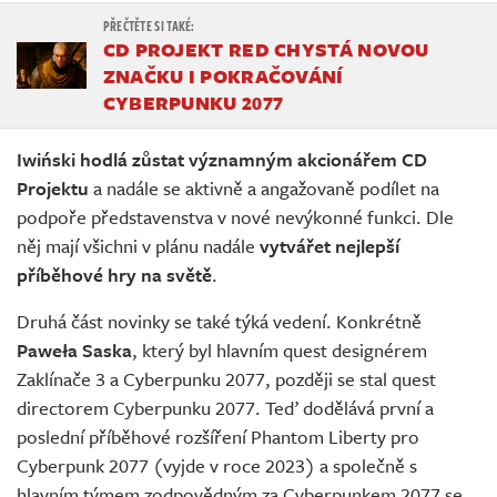
CD PROJEKT RED CHYSTÁ NOVOU
ZNAČKU I POKRAČOVÁNÍ
CYBERPUNKU 2077
Iwiński hodlá zůstat významným akcionářem CD
Projektu
a nadále se aktivně a angažovaně podílet na
podpoře představenstva v nové nevýkonné funkci. Dle
něj mají všichni v plánu nadále
vytvářet nejlepší
příběhové hry na světě
.
Druhá část novinky se také týká vedení. Konkrétně
Paweła Saska
, který byl hlavním quest designérem
Zaklínače 3 a Cyberpunku 2077, později se stal quest
directorem Cyberpunku 2077. Teď dodělává první a
poslední příběhové rozšíření Phantom Liberty pro
Cyberpunk 2077 (vyjde v roce 2023) a společně s
hlavním týmem zodpovědným za Cyberpunkem 2077 se