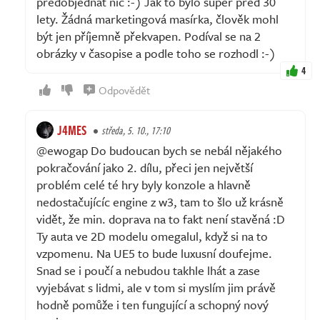
předobjednat nic :-) Jak to bylo super před 30
lety. Žádná marketingová masírka, člověk mohl
být jen příjemně překvapen. Podíval se na 2
obrázky v časopise a podle toho se rozhodl :-)
4
Odpovědět
J4MES
středa, 5. 10., 17:10
@ewogap Do budoucan bych se nebál nějakého
pokračování jako 2. dílu, přeci jen největší
problém celé té hry byly konzole a hlavně
nedostačujícíc engine z w3, tam to šlo už krásně
vidět, že min. doprava na to fakt není stavěná :D
Ty auta ve 2D modelu omegalul, když si na to
vzpomenu. Na UE5 to bude luxusní doufejme.
Snad se i poučí a nebudou takhle lhát a zase
vyjebávat s lidmi, ale v tom si myslím jim právě
hodně pomůže i ten fungující a schopný nový