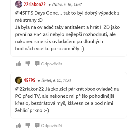
22riakon22
čtvrtek, 6. 10., 13:52
@45FPS Days Gone... tak to byl dobrý výpadek z
mé strany :D
Já byla na ovladač taky antitalent a hrát HZD jako
první na PS4 asi nebylo nejlepší rozhodnutí, ale
nakonec sme si s ovladačem po dlouhých
hodinách vcelku porozumněly :)
Odpovědět
45FPS
čtvrtek, 6. 10., 14:23
@22riakon22 Já zkoušel párkrát xbox ovladač na
PC před TV, ale nekonec mi přišlo pohodlnější
křeslo, bezdrátová myš, klávesnice a pod nimi
žehlící prkno :-)
Odpovědět