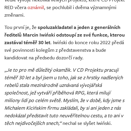
Živě
RED včera
oznámil
, se pochlubil i dvěma významnými
změnami.
Tou první je, že
spoluzakladatel a jeden z generálních
ředitelů Marcin Iwiński odstoupí ze své funkce, kterou
zastával téměř 30 let
. Iwiński do konce roku 2022 předá
své povinnosti kolegům z představenstva a bude
kandidovat na předsedu dozorčí rady.
„Je to pro mě důležitý okamžik. V CD Projektu pracuji
téměř 30 let a byl jsem u toho, jak se z hrstky nadšených
rebelů stala mezinárodně uznávaná vývojářská
společnost, jež vytváří příběhová RPG, která milují
miliony lidí po celém světě. Myslím, že v době, kdy jsme s
Michalem Kicińskim firmu zakládali, by si ani jeden z nás
nedokázal představit tuto neuvěřitelnou cestu, a to ani v
těch nejdivočejších snech,“
nechal se slyšet Iwiński.