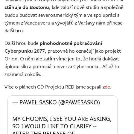
stěhuje do Bostonu
, kde založí nové studio a společně
budou budovat severoamerický tým a ve spolupráci s
týmem z Vancouveru a vývojářů z Varšavy nám přinese
další hru.
Další hrou bude
plnohodnotné pokračování
Cyberpunku 2077
, pracovně ho označují jako projekt
Orion. O něm ale zatím víme jen to, že hodlá dokázat
úplnou sílu a potenciál univerza Cyberpunku. Ať už to
znamená cokoliv.
Více o plánech CD Projektu RED jsme sepsali
zde
.
— PAWEŁ SASKO (@PAWESASKO) 
MY CHOOMS, I SEE YOU ARE ASKING, 
SO I WOULD LIKE TO CLARIFY -- 
AFTER THE RELEASE OF 