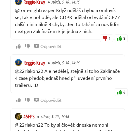
Reggie-Kray
středa, 5. 10., 14:15
@tom-nightreaper Když uděláš chybu a omluvíš
se, tak v pohodě, ale CDPR udělal od vydání CP77
další minimálně 3 chyby. Jen to tahání za nos lidi s
nextgen Zaklínačem 3 je jedna z nich.
1
8
Odpovědět
Reggie-Kray
středa, 5. 10., 14:16
@22riakon22 Ale nedělej, stejně si toho Zaklínače
4 zase předobjednáš hned při uvedení prvního
traileru. :D
6
Odpovědět
45FPS
středa, 5. 10., 16:36
@22riakon22 To by si člověk dneska nemohl