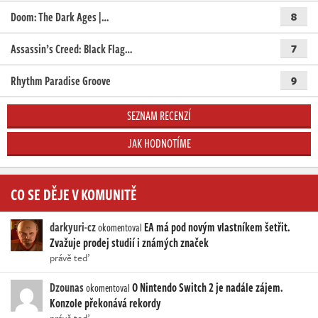
Doom: The Dark Ages |…
8
Assassin’s Creed: Black Flag…
7
Rhythm Paradise Groove
9
SEZNAM RECENZÍ
JAK HODNOTÍME
CO SE DĚJE V KOMUNITĚ
darkyuri-cz
EA má pod novým vlastníkem šetřit.
okomentoval
Zvažuje prodej studií i známých značek
právě teď
Dzounas
O Nintendo Switch 2 je nadále zájem.
okomentoval
Konzole překonává rekordy