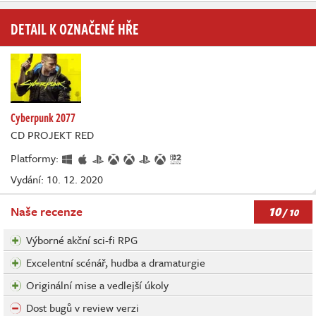
DETAIL K OZNAČENÉ HŘE
Cyberpunk 2077
CD PROJEKT RED
Platformy:
Vydání: 10. 12. 2020
10
Naše recenze
/ 10
Výborné akční sci-fi RPG
Excelentní scénář, hudba a dramaturgie
Originální mise a vedlejší úkoly
Dost bugů v review verzi