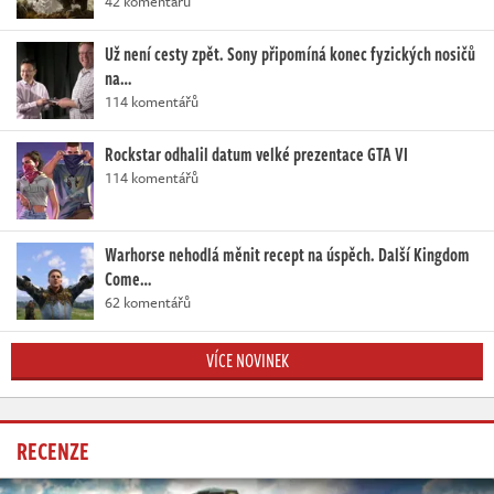
42 komentářů
Už není cesty zpět. Sony připomíná konec fyzických nosičů
na…
114 komentářů
Rockstar odhalil datum velké prezentace GTA VI
114 komentářů
Warhorse nehodlá měnit recept na úspěch. Další Kingdom
Come…
62 komentářů
VÍCE NOVINEK
RECENZE