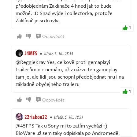
předobjednám Zaklínače 4 hned jak to bude
možné. :D Snad vyjde i collectorka, protože
Zaklínač je srdcovka.
1
Odpovědět
J4MES
středa, 5. 10., 18:14
@ReggieKray Yes, celkově proti gemaplayi
trailerům nic nemám, už z názvu ten gameplay
tam je, ale lidi jsou schopní předobjednat hru i na
základně obyčejného traileru
1
Odpovědět
22riakon22
středa, 5. 10., 18:31
@45FPS Tak u Sony mi to zatím vychází :)
BioWare už sem taky odpískala po Andromedě.