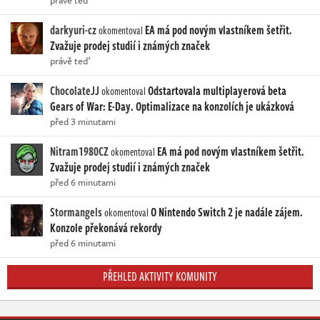
právě teď
darkyuri-cz
EA má pod novým vlastníkem šetřit.
okomentoval
Zvažuje prodej studií i známých značek
právě teď
ChocolateJJ
Odstartovala multiplayerová beta
okomentoval
Gears of War: E-Day. Optimalizace na konzolích je ukázková
před 3 minutami
Nitram1980CZ
EA má pod novým vlastníkem šetřit.
okomentoval
Zvažuje prodej studií i známých značek
před 6 minutami
Stormangels
O Nintendo Switch 2 je nadále zájem.
okomentoval
Konzole překonává rekordy
před 6 minutami
PŘEHLED AKTIVITY KOMUNITY