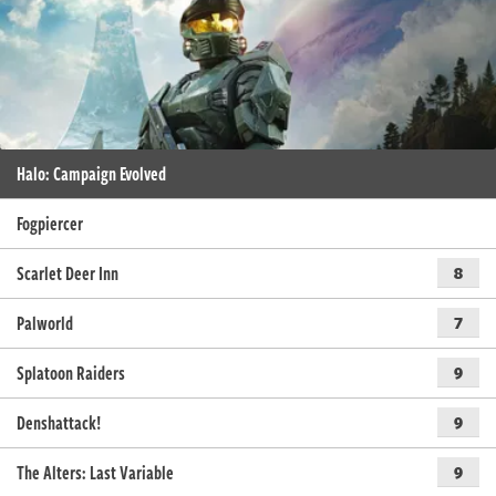
Halo: Campaign Evolved
Fogpiercer
Scarlet Deer Inn
8
Palworld
7
Splatoon Raiders
9
Denshattack!
9
The Alters: Last Variable
9