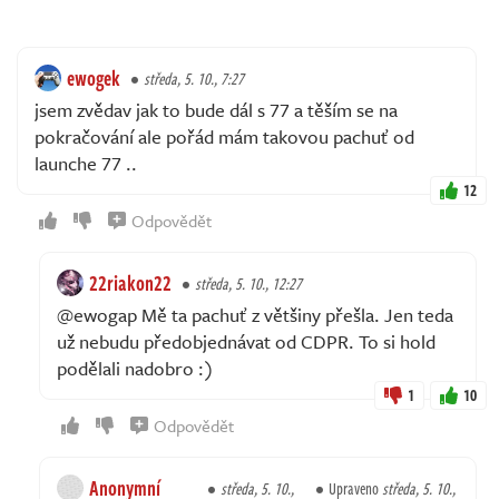
ewogek
středa, 5. 10., 7:27
jsem zvědav jak to bude dál s 77 a těším se na
pokračování ale pořád mám takovou pachuť od
launche 77 ..
12
Odpovědět
22riakon22
středa, 5. 10., 12:27
@ewogap Mě ta pachuť z většiny přešla. Jen teda
už nebudu předobjednávat od CDPR. To si hold
podělali nadobro :)
1
10
Odpovědět
Anonymní
středa, 5. 10.,
Upraveno
středa, 5. 10.,