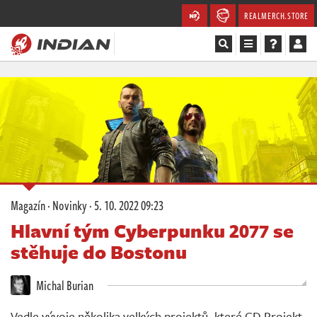
REALMERCH.STORE
Magazín
Recenze
Videa
Soutěže
Magazín
·
Novinky
·
5. 10. 2022 09:23
Databáze
Hlavní tým Cyberpunku 2077 se
stěhuje do Bostonu
Komunita
Michal Burian
Redakce
Vedle vývoje několika velkých projektů, které CD Projekt