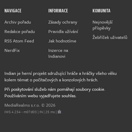
NAVIGACE
INFORMACE
KOMUNITA
Archiv pořadu
Zásady ochrany
Nejnovější
příspěvky
Redakce pořadu
Pravidla užívání
Žebříček uživatelů
RSS Atom Feed
Jak hodnotíme
NerdFix
Inzerce na
Indianovi
Indian je herní projekt sdružující hráče a hráčky všeho věku
kolem témat o počítačových a konzolových hrách.
Při poskytování služeb nám pomáhají soubory cookie.
Používáním webu vyjadřujete souhlas.
MediaRealms s.r.o.
© 2026
IWS 4.234 - m07d03 | IN | 25 ms |