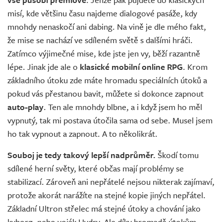
misí, kde většinu času najdeme dialogové pasáže, kdy
mnohdy nenaskočí ani dabing. Na vině je dle mého fakt,
že mise se nachází ve sdíleném světě s dalšími hráči.
Zatímco výjimečné mise, kde jste jen vy, běží razantně
lépe. Jinak jde ale o
klasické mobilní online RPG
. Krom
základního útoku zde máte hromadu speciálních útoků a
pokud vás přestanou bavit, můžete si dokonce zapnout
auto-play
. Ten ale mnohdy blbne, a i když jsem ho měl
vypnutý, tak mi postava útočila sama od sebe. Musel jsem
ho tak vypnout a zapnout. A to několikrát.
Souboj je tedy takový lepší nadprůměr.
Škodí tomu
sdílené herní světy, které občas mají problémy se
stabilizací. Zároveň ani nepřátelé nejsou nikterak zajímaví,
protože akorát narážíte na stejné kopie jiných nepřátel.
Základní Ultron střelec má stejné útoky a chování jako
kyborg, nebo voják Hydry. Ale díky hromadě útokům,