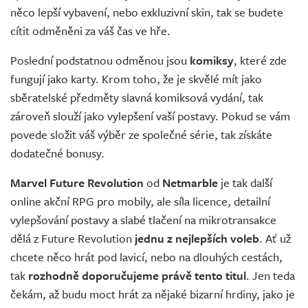
něco lepší vybavení, nebo exkluzivní skin, tak se budete
cítit odměněni za váš čas ve hře.
Poslední podstatnou odměnou jsou
komiksy
, které zde
fungují jako karty. Krom toho, že je skvělé mít jako
sběratelské předměty slavná komiksová vydání, tak
zároveň slouží jako vylepšení vaší postavy. Pokud se vám
povede složit váš výběr ze společné série, tak získáte
dodatečné bonusy.
Marvel Future Revolution
od
Netmarble
je tak další
online akční RPG pro mobily, ale síla licence, detailní
vylepšování postavy a slabé tlačení na mikrotransakce
dělá z Future Revolution
jednu z nejlepších voleb
. Ať už
chcete něco hrát pod lavicí, nebo na dlouhých cestách,
tak
rozhodně doporučujeme právě tento titul
. Jen teda
čekám, až budu moct hrát za nějaké bizarní hrdiny, jako je