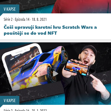
V KAPSE
Série 2
·
Epizoda 14
·
18. 8. 2021
Češi upravují karetní hru Scratch Wars a
pouštějí se do vod NFT
V KAPSE
Série 2
·
Epizoda 16
·
25. 1. 2022