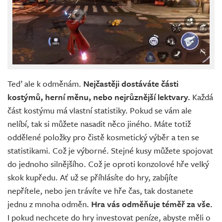
Teď ale k odměnám.
Nejčastěji dostáváte části
kostýmů, herní měnu, nebo nejrůznější lektvary.
Každá
část kostýmu má vlastní statistiky. Pokud se vám ale
nelíbí, tak si můžete nasadit něco jiného. Máte totiž
oddělené položky pro čistě kosmetický výběr a ten se
statistikami. Což je výborné. Stejné kusy můžete spojovat
do jednoho silnějšího. Což je oproti konzolové hře velký
skok kupředu. Ať už se příhlásíte do hry, zabíjíte
nepřítele, nebo jen trávíte ve hře čas, tak dostanete
jednu z mnoha odměn.
Hra vás odměňuje téměř za vše.
I pokud nechcete do hry investovat peníze, abyste měli o