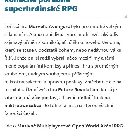
Živě
superhrdinské RPG
Loňská hra
Marvel’s Avengers
bylo pro mnohé velkým
zklamáním. A ono není divu. Tvůrci mohli vzít jakýkoliv
zajímavý příběh z komiksů, ať už šlo o nového Venoma,
který se stane v podstatě bohem, nebo nedávnou Válku
Říší. Jenže oni si radši vybrali něco mezi filmy a těmi
méně populárními komiksy a přinesli hru s průměrným
soubojem, nudným soubojem a příšernými
mikrotransakcemi a úpravou postavy. Zničehonic ale na
mobilní zařízení vyšla hra
Future Revolution
, která je
zdarma
, má
více postav
, a hlavně
netlačí tolik na
miktrotransakce
. Je tohle ta hra, na kterou všichni
fanoušci čekali?
Jde o
Masivně Multiplayerové Open World Akční RPG
,