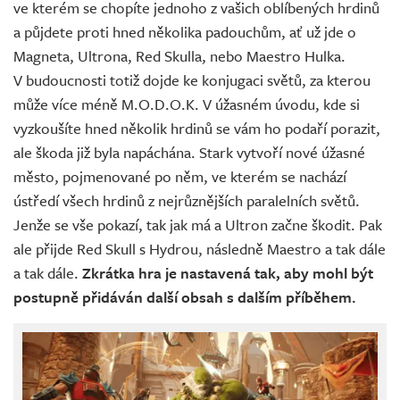
ve kterém se chopíte jednoho z vašich oblíbených hrdinů
a půjdete proti hned několika padouchům, ať už jde o
Magneta, Ultrona, Red Skulla, nebo Maestro Hulka.
V budoucnosti totiž dojde ke konjugaci světů, za kterou
může více méně M.O.D.O.K. V úžasném úvodu, kde si
vyzkoušíte hned několik hrdinů se vám ho podaří porazit,
ale škoda již byla napáchána. Stark vytvoří nové úžasné
město, pojmenované po něm, ve kterém se nachází
ústředí všech hrdinů z nejrůznějších paralelních světů.
Jenže se vše pokazí, tak jak má a Ultron začne škodit. Pak
ale přijde Red Skull s Hydrou, následně Maestro a tak dále
a tak dále.
Zkrátka hra je nastavená tak, aby mohl být
postupně přidáván další obsah s dalším příběhem.