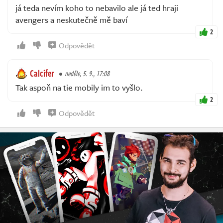
já teda nevím koho to nebavilo ale já ted hraji
avengers a neskutečně mě baví
2
Odpovědět
Calcifer
neděle, 5. 9., 17:08
Tak aspoň na tie mobily im to vyšlo.
2
Odpovědět