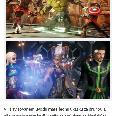
V již avizovaném úvodu máte jednu ukázku za druhou a
vše působí prémiově
. Jenže pak půjdete do klasických