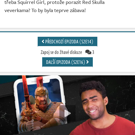
třeba Squirrel Girl, protože porazit Red Skulla
veverkama? To by byla teprve zábava!
PŘEDCHOZÍ EPIZODA (S2E14)
Zapoj se do žhavé diskuze
3
DALŠÍ EPIZODA (S2E16)