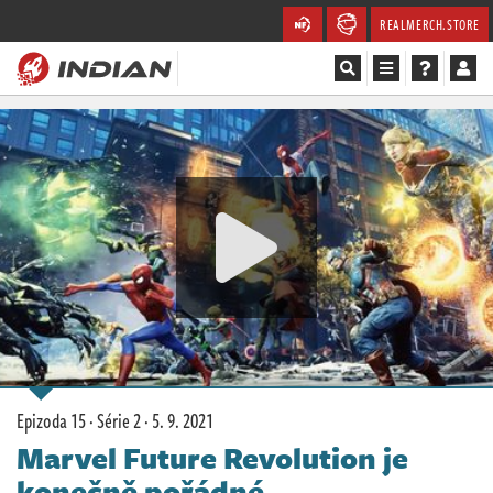
REALMERCH.STORE
Magazín
Recenze
Videa
Soutěže
Databáze
Komunita
Epizoda 15 · Série 2 ·
5. 9. 2021
Redakce
Marvel Future Revolution je
konečně pořádné