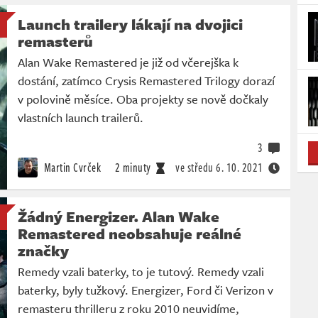
Launch trailery lákají na dvojici
remasterů
Alan Wake Remastered je již od včerejška k
dostání, zatímco Crysis Remastered Trilogy dorazí
v polovině měsíce. Oba projekty se nově dočkaly
vlastních launch trailerů.
3
Martin Cvrček
2 minuty
ve středu
6. 10. 2021
Žádný Energizer. Alan Wake
Remastered neobsahuje reálné
značky
Remedy vzali baterky, to je tutový. Remedy vzali
baterky, byly tužkový. Energizer, Ford či Verizon v
remasteru thrilleru z roku 2010 neuvidíme,