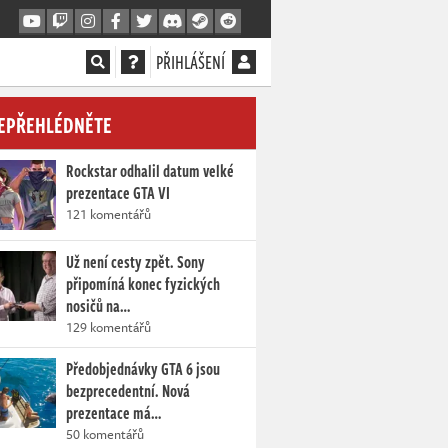
PŘIHLÁŠENÍ
EPŘEHLÉDNĚTE
Rockstar odhalil datum velké
prezentace GTA VI
121 komentářů
Už není cesty zpět. Sony
připomíná konec fyzických
nosičů na…
129 komentářů
Předobjednávky GTA 6 jsou
bezprecedentní. Nová
prezentace má…
50 komentářů