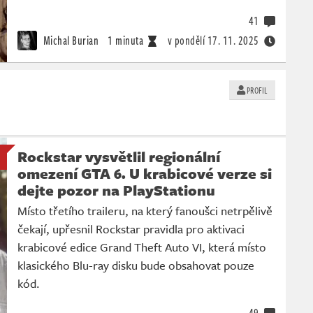
41
Michal Burian
1 minuta
v pondělí
17. 11. 2025
PROFIL
Rockstar vysvětlil regionální
omezení GTA 6. U krabicové verze si
dejte pozor na PlayStationu
Místo třetího traileru, na který fanoušci netrpělivě
čekají, upřesnil Rockstar pravidla pro aktivaci
krabicové edice Grand Theft Auto VI, která místo
klasického Blu-ray disku bude obsahovat pouze
kód.
49