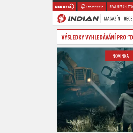
REALMERCH.STO
MAGAZÍN
RECE
VÝSLEDKY VYHLEDÁVÁNÍ PRO "
NOVINKA