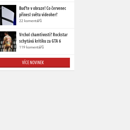
Buďte v obraze! Co červenec
přinesl světu videoher?
22 komentářů
Vrchol chamtivosti? Rockstar
schytává kritiku za GTA 6
119 komentářů
VÍCE NOVINEK