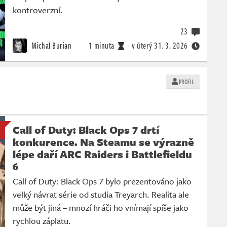
kontroverzní.
23
Michal Burian
1 minuta
v úterý
31. 3. 2026
PROFIL
Call of Duty: Black Ops 7 drtí
konkurence. Na Steamu se výrazně
lépe daří ARC Raiders i Battlefieldu
6
Call of Duty: Black Ops 7 bylo prezentováno jako
velký návrat série od studia Treyarch. Realita ale
může být jiná – mnozí hráči ho vnímají spíše jako
rychlou záplatu.