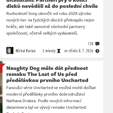
disků nevěděli až do poslední chvíle
Rozhodnutí Sony ukončit od roku 2028 výrobu
nových her na fyzických discích překvapilo nejen
hráče, ale také samotné obchodní partnery
společnosti, včetně velkých vydavatelů.
128
Michal Burian
2 minuty
ve středu
8. 7. 2026
Naughty Dog mělo dát přednost
remaku The Last of Us před
předělávkou prvního Uncharted
Fanoušci série Uncharted se možná mohli dočkat
moderní předělávky prvního dobrodružství
Nathana Drakea. Podle nových informací
dataminera byl ve vývoji remake Uncharted: