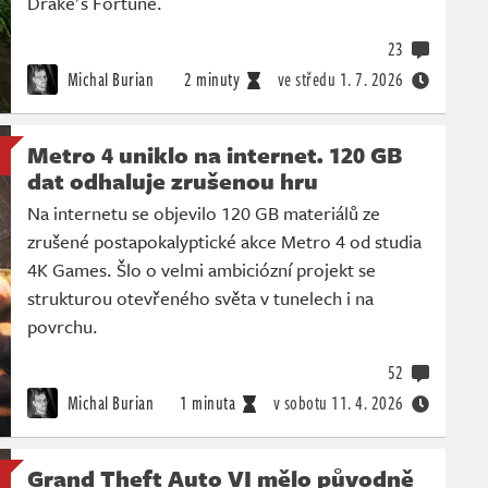
Drake's Fortune.
23
Michal Burian
2 minuty
ve středu
1. 7. 2026
Metro 4 uniklo na internet. 120 GB
dat odhaluje zrušenou hru
Na internetu se objevilo 120 GB materiálů ze
zrušené postapokalyptické akce Metro 4 od studia
4K Games. Šlo o velmi ambiciózní projekt se
strukturou otevřeného světa v tunelech i na
povrchu.
52
Michal Burian
1 minuta
v sobotu
11. 4. 2026
Grand Theft Auto VI mělo původně