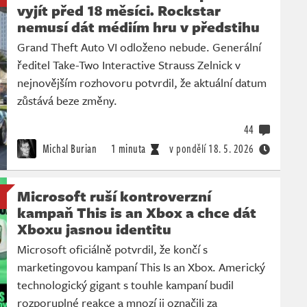
vyjít před 18 měsíci. Rockstar
nemusí dát médiím hru v předstihu
Grand Theft Auto VI odloženo nebude. Generální
ředitel Take-Two Interactive Strauss Zelnick v
nejnovějším rozhovoru potvrdil, že aktuální datum
zůstává beze změny.
44
Michal Burian
1 minuta
v pondělí
18. 5. 2026
Microsoft ruší kontroverzní
kampaň This is an Xbox a chce dát
Xboxu jasnou identitu
Microsoft oficiálně potvrdil, že končí s
marketingovou kampaní This Is an Xbox. Americký
technologický gigant s touhle kampaní budil
rozporuplné reakce a mnozí ji označili za