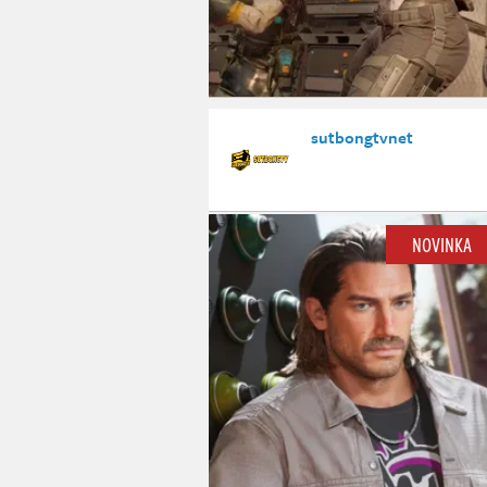
sutbongtvnet
NOVINKA