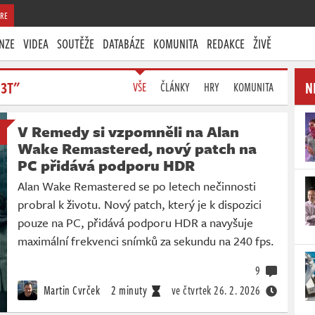
RE
NZE
VIDEA
SOUTĚŽE
DATABÁZE
KOMUNITA
REDAKCE
ŽIVĚ
D3T"
N
VŠE
ČLÁNKY
HRY
KOMUNITA
V Remedy si vzpomněli na Alan
Wake Remastered, nový patch na
PC přidává podporu HDR
Alan Wake Remastered se po letech nečinnosti
probral k životu. Nový patch, který je k dispozici
pouze na PC, přidává podporu HDR a navyšuje
maximální frekvenci snímků za sekundu na 240 fps.
9
Martin Cvrček
2 minuty
ve čtvrtek
26. 2. 2026