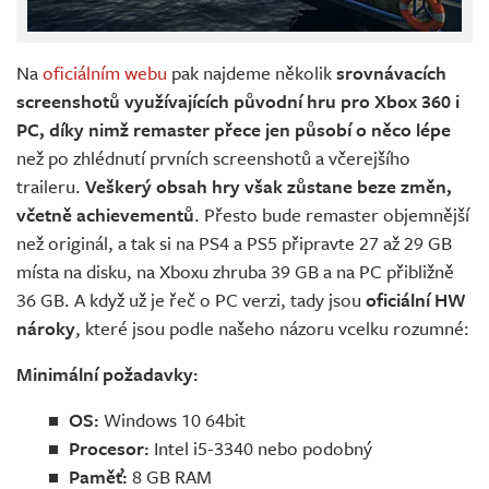
Na
oficiálním webu
pak najdeme několik
srovnávacích
screenshotů využívajících původní hru pro Xbox 360 i
PC, díky nimž remaster přece jen působí o něco lépe
než po zhlédnutí prvních screenshotů a včerejšího
traileru.
Veškerý obsah hry však zůstane beze změn,
včetně achievementů
. Přesto bude remaster objemnější
než originál, a tak si na PS4 a PS5 připravte 27 až 29 GB
místa na disku, na Xboxu zhruba 39 GB a na PC přibližně
36 GB. A když už je řeč o PC verzi, tady jsou
oficiální HW
nároky
, které jsou podle našeho názoru vcelku rozumné:
Minimální požadavky:
OS:
Windows 10 64bit
Procesor:
Intel i5-3340 nebo podobný
Paměť:
8 GB RAM