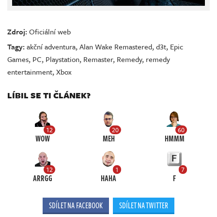
Zdroj:
Oficiální web
Tagy:
akční adventura
,
Alan Wake Remastered
,
d3t
,
Epic
Games
,
PC
,
Playstation
,
Remaster
,
Remedy
,
remedy
entertainment
,
Xbox
LÍBIL SE TI ČLÁNEK?
12
20
60
WOW
MEH
HMMM
12
1
7
ARRGG
HAHA
F
SDÍLET NA FACEBOOK
SDÍLET NA TWITTER