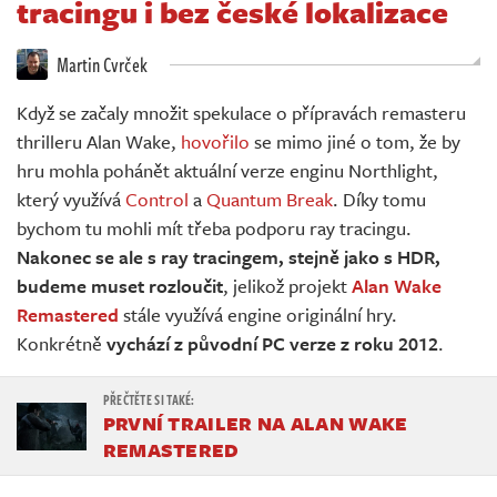
tracingu i bez české lokalizace
Živě
Martin Cvrček
Když se začaly množit spekulace o přípravách remasteru
thrilleru Alan Wake,
hovořilo
se mimo jiné o tom, že by
hru mohla pohánět aktuální verze enginu Northlight,
který využívá
Control
a
Quantum Break
. Díky tomu
bychom tu mohli mít třeba podporu ray tracingu.
Nakonec se ale s ray tracingem, stejně jako s HDR,
budeme muset rozloučit
, jelikož projekt
Alan Wake
Remastered
stále využívá engine originální hry.
Konkrétně
vychází z původní PC verze z roku 2012
.
PRVNÍ TRAILER NA ALAN WAKE
REMASTERED