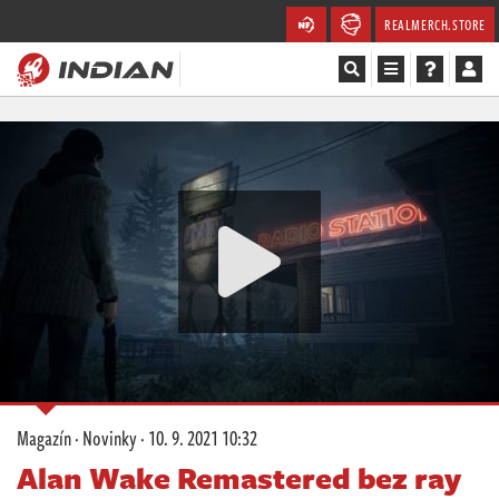
REALMERCH.STORE
Magazín
Recenze
Videa
Soutěže
Databáze
Komunita
Magazín
·
Novinky
·
10. 9. 2021 10:32
Redakce
Alan Wake Remastered bez ray