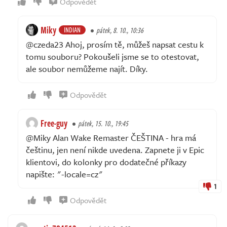
Odpovědět
Miky
INDIAN
pátek, 8. 10., 10:36
@czeda23 Ahoj, prosím tě, můžeš napsat cestu k
tomu souboru? Pokoušeli jsme se to otestovat,
ale soubor nemůžeme najít. Díky.
Odpovědět
Free-guy
pátek, 15. 10., 19:45
@Miky Alan Wake Remaster ČEŠTINA - hra má
češtinu, jen není nikde uvedena. Zapnete ji v Epic
klientovi, do kolonky pro dodatečné příkazy
napište: "-locale=cz"
1
Odpovědět