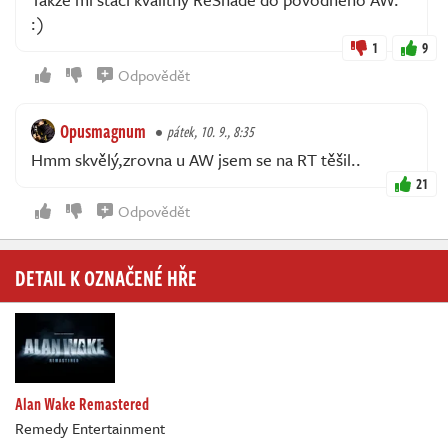
:)
1
9
Odpovědět
Opusmagnum
pátek, 10. 9., 8:35
Hmm skvělý,zrovna u AW jsem se na RT těšil..
21
Odpovědět
DETAIL K OZNAČENÉ HŘE
Alan Wake Remastered
Remedy Entertainment