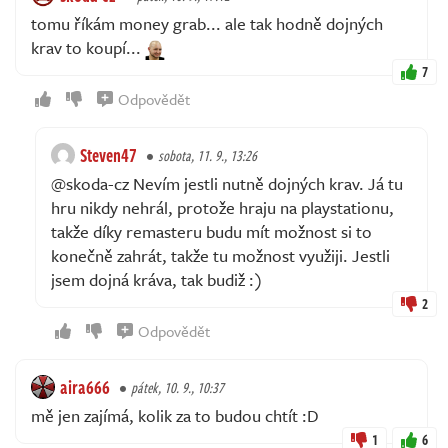
tomu říkám money grab... ale tak hodně dojných
krav to koupí...
7
Odpovědět
Steven47
sobota, 11. 9., 13:26
@skoda-cz Nevím jestli nutně dojných krav. Já tu
hru nikdy nehrál, protože hraju na playstationu,
takže díky remasteru budu mít možnost si to
konečně zahrát, takže tu možnost využiji. Jestli
jsem dojná kráva, tak budiž :)
2
Odpovědět
aira666
pátek, 10. 9., 10:37
mě jen zajímá, kolik za to budou chtít :D
1
6