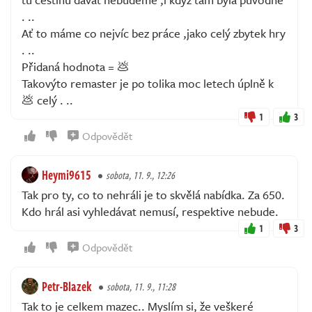
. ..
Ať to máme co nejvíc bez práce ,jako celý zbytek hry
. ..
Přidaná hodnota = 💩
Takovýto remaster je po tolika moc letech úplně k
💩 celý . ..
1
3
Odpovědět
Heymi9615
sobota, 11. 9., 12:26
Tak pro ty, co to nehráli je to skvělá nabídka. Za 650.
Kdo hrál asi vyhledávat nemusí, respektive nebude.
1
3
Odpovědět
Petr-Blazek
sobota, 11. 9., 11:28
Tak to je celkem mazec.. Myslím si, že veškeré