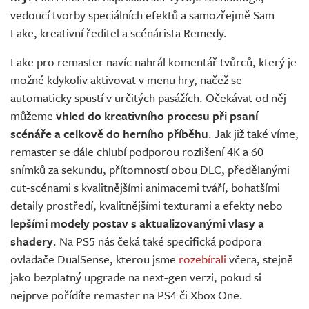
vedoucí tvorby speciálních efektů a samozřejmě Sam
Lake, kreativní ředitel a scénárista Remedy.
Lake pro remaster navíc nahrál komentář tvůrců, který je
možné kdykoliv aktivovat v menu hry, načež se
automaticky spustí v určitých pasážích. Očekávat od něj
můžeme
vhled do kreativního procesu při psaní
scénáře a celkově do herního příběhu
. Jak již také víme,
remaster se dále chlubí podporou rozlišení 4K a 60
snímků za sekundu, přítomností obou DLC, předělanými
cut-scénami s kvalitnějšími animacemi tváří, bohatšími
detaily prostředí, kvalitnějšími texturami a efekty nebo
lepšími modely postav s aktualizovanými vlasy a
shadery
. Na PS5 nás čeká také specifická podpora
ovladače DualSense, kterou jsme
rozebírali
včera, stejně
jako bezplatný upgrade na next-gen verzi, pokud si
nejprve pořídíte remaster na PS4 či Xbox One.