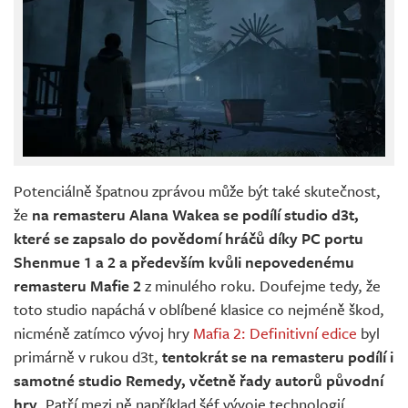
Potenciálně špatnou zprávou může být také skutečnost,
že
na remasteru Alana Wakea se podílí studio d3t,
které se zapsalo do povědomí hráčů díky PC portu
Shenmue 1 a 2 a především kvůli nepovedenému
remasteru Mafie 2
z minulého roku. Doufejme tedy, že
toto studio napáchá v oblíbené klasice co nejméně škod,
nicméně zatímco vývoj hry
Mafia 2: Definitivní edice
byl
primárně v rukou d3t,
tentokrát se na remasteru podílí i
samotné studio Remedy, včetně řady autorů původní
hry
. Patří mezi ně například šéf vývoje technologií,