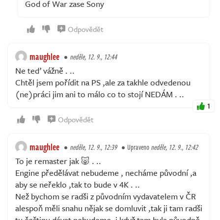
God of War zase Sony
Odpovědět
maughlee
neděle, 12. 9., 12:44
Ne teď vážně . ..
Chtěl jsem pořídit na PS ,ale za takhle odvedenou
(ne)práci jim ani to málo co to stojí NEDÁM . ..
1
Odpovědět
maughlee
neděle, 12. 9., 12:39
Upraveno
neděle, 12. 9., 12:42
To je remaster jak 🐷 . ..
Engine předělávat nebudeme , necháme původní ,a
aby se neřeklo ,tak to bude v 4K . ..
Než bychom se radši z původním vydavatelem v ČR
alespoň měli snahu nějak se domluvit ,tak ji tam radši
tu češtinu dávat nebudeme ,i když tam byla původně