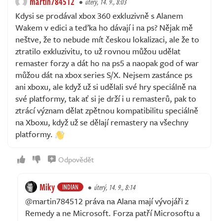
martin784512
úterý, 14. 9., 8:03
Kdysi se prodával xbox 360 exkluzivně s Alanem
Wakem v edici a teďka ho dávají i na ps? Nějak mě
neštve, že to nebude mít českou lokalizaci, ale že to
ztratilo exkluzivitu, to už rovnou můžou udělat
remaster forzy a dát ho na ps5 a naopak god of war
můžou dát na xbox series S/X. Nejsem zastánce ps
ani xboxu, ale když už si udělali své hry speciálně na
své platformy, tak ať si je drží i u remasterů, pak to
ztrácí význam dělat zpětnou kompatibilitu speciálně
na Xboxu, když už se dělají remastery na všechny
platformy.
Odpovědět
Miky
INDIAN
úterý, 14. 9., 8:14
@martin784512 práva na Alana mají vývojáři z
Remedy a ne Microsoft. Forza patří Microsoftu a