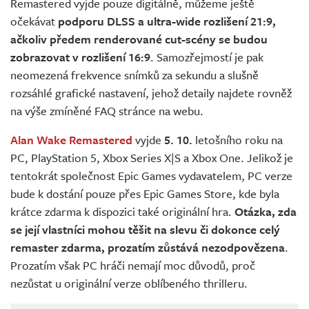
Remastered vyjde pouze digitálně, můžeme ještě
očekávat
podporu DLSS a ultra-wide rozlišení 21:9,
ačkoliv předem renderované cut-scény se budou
zobrazovat v rozlišení 16:9
. Samozřejmostí je pak
neomezená frekvence snímků za sekundu a slušně
rozsáhlé grafické nastavení, jehož detaily najdete rovněž
na výše zmíněné FAQ stránce na webu.
Alan Wake Remastered
vyjde
5. 10.
letošního roku na
PC, PlayStation 5, Xbox Series X|S a Xbox One. Jelikož je
tentokrát společnost Epic Games vydavatelem, PC verze
bude k dostání pouze přes Epic Games Store, kde byla
krátce zdarma k dispozici také originální hra.
Otázka, zda
se její vlastníci mohou těšit na slevu či dokonce celý
remaster zdarma, prozatím zůstává nezodpovězena
.
Prozatím však PC hráči nemají moc důvodů, proč
nezůstat u originální verze oblíbeného thrilleru.