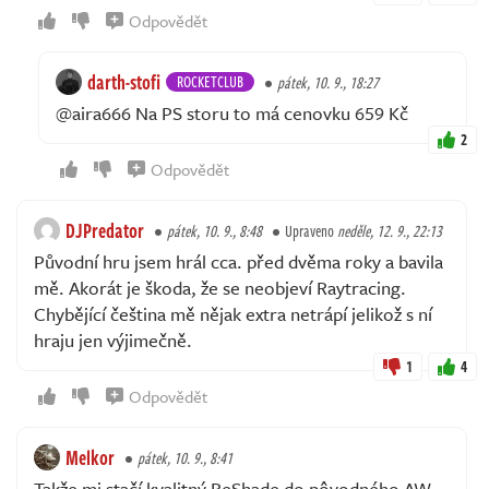
Odpovědět
darth-stofi
ROCKETCLUB
pátek, 10. 9., 18:27
@aira666 Na PS storu to má cenovku 659 Kč
2
Odpovědět
DJPredator
pátek, 10. 9., 8:48
Upraveno
neděle, 12. 9., 22:13
Původní hru jsem hrál cca. před dvěma roky a bavila
mě. Akorát je škoda, že se neobjeví Raytracing.
Chybějící čeština mě nějak extra netrápí jelikož s ní
hraju jen výjimečně.
1
4
Odpovědět
Melkor
pátek, 10. 9., 8:41
Takže mi stačí kvalitný ReShade do pôvodného AW.