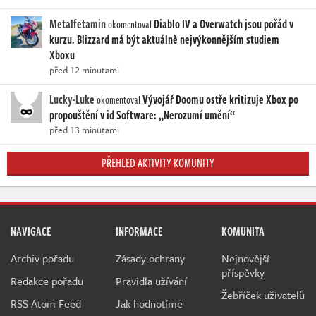
Metalfetamin
Diablo IV a Overwatch jsou pořád v
okomentoval
kurzu. Blizzard má být aktuálně nejvýkonnějším studiem
Xboxu
před 12 minutami
Lucky-Luke
Vývojář Doomu ostře kritizuje Xbox po
okomentoval
propouštění v id Software: „Nerozumí umění“
před 13 minutami
PŘEHLED AKTIVITY KOMUNITY
NAVIGACE
INFORMACE
KOMUNITA
Archiv pořadu
Zásady ochrany
Nejnovější
příspěvky
Redakce pořadu
Pravidla užívání
Žebříček uživatelů
RSS Atom Feed
Jak hodnotíme