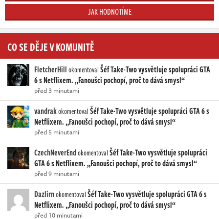
JAK HODNOTÍME
CO SE DĚJE V KOMUNITĚ
FletcherHill
Šéf Take-Two vysvětluje spolupráci GTA
okomentoval
6 s Netflixem. „Fanoušci pochopí, proč to dává smysl“
před 3 minutami
vandrak
Šéf Take-Two vysvětluje spolupráci GTA 6 s
okomentoval
Netflixem. „Fanoušci pochopí, proč to dává smysl“
před 5 minutami
CzechNeverEnd
Šéf Take-Two vysvětluje spolupráci
okomentoval
GTA 6 s Netflixem. „Fanoušci pochopí, proč to dává smysl“
před 9 minutami
Dazlirn
Šéf Take-Two vysvětluje spolupráci GTA 6 s
okomentoval
Netflixem. „Fanoušci pochopí, proč to dává smysl“
před 10 minutami