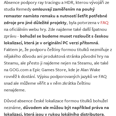
Absence podpory ray tracingu a HDR, kterou vývojáři ze
studia Remedy
omlouvají zaměřením na pouhý
remaster namísto remaku a nutností šetřit potřebné
zdroje pro jiné důležité projekty
, byla potvrzena v
FAQ
na oficiálním webu hry. Zde najdeme také další špatnou
zprávu -
bohužel se budeme muset rozloučit s českou
lokalizací, která je v originální PC verzi přítomná
.
Faktem je, že podporu češtiny formou titulků nezmiňuje z
nějakého důvodu ani produktová stránka původní hry na
Steamu, ale přesto ji najdeme nejen na Steamu, ale také
na GOG.com a Epic Games Store, kde je Alan Wake
rovněž k dostání. Výpisu podporovaných jazyků ve FAQ
snad ale můžeme věřit a v něm zkrátka češtinu
nenajdeme.
Důvod absence české lokalizace formou titulků bohužel
neznáme,
důvodem ale můžou být například práva na
lokalizaci, která jsou v rukou lokálního distributora
.