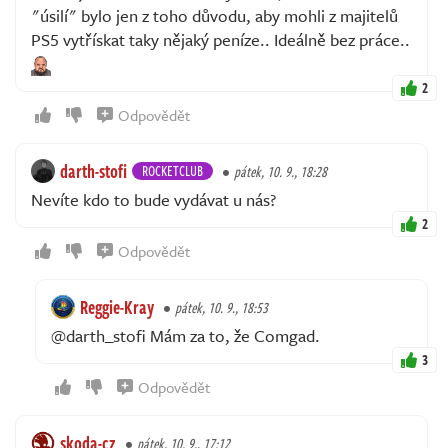
"úsilí" bylo jen z toho důvodu, aby mohli z majitelů
PS5 vytřískat taky nějaký peníze.. Ideálně bez práce..
2
Odpovědět
darth-stofi
ROCKETCLUB
pátek, 10. 9., 18:28
Nevíte kdo to bude vydávat u nás?
2
Odpovědět
Reggie-Kray
pátek, 10. 9., 18:53
@darth_stofi Mám za to, že Comgad.
3
Odpovědět
skoda-cz
pátek, 10. 9., 17:12