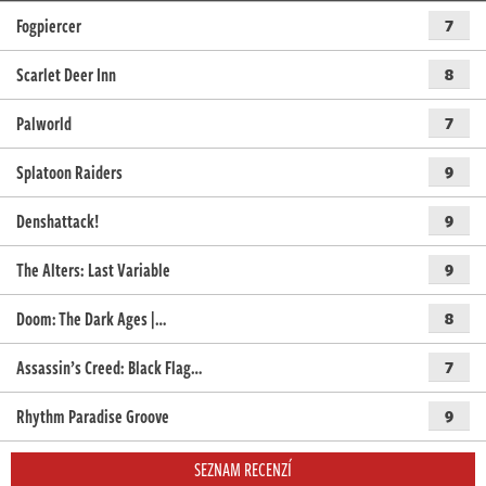
Fogpiercer
7
Scarlet Deer Inn
8
Palworld
7
Splatoon Raiders
9
Denshattack!
9
The Alters: Last Variable
9
Doom: The Dark Ages |…
8
Assassin’s Creed: Black Flag…
7
Rhythm Paradise Groove
9
SEZNAM RECENZÍ