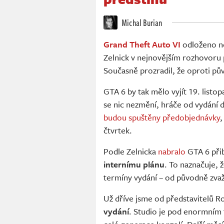
Michal Burian
Grand Theft Auto VI
odloženo ne
Zelnick v nejnovějším rozhovoru 
Současně prozradil, že oproti pů
GTA 6 by tak mělo vyjít 19. listo
se nic nezmění, hráče od vydání 
budou spuštěny předobjednávky
,
čtvrtek.
Podle Zelnicka
nabralo
GTA 6 při
internímu plánu
. To naznačuje, 
termíny vydání – od původně zvaž
Už dříve jsme od představitelů R
vydání
. Studio je pod enormním 