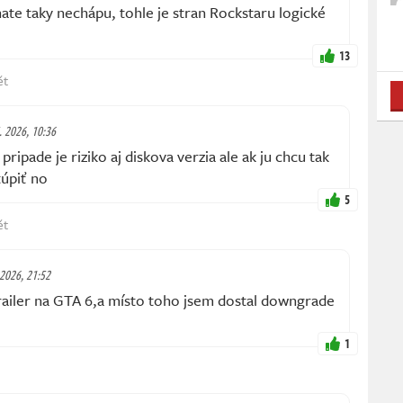
ate taky nechápu, tohle je stran Rockstaru logické
13
ět
5. 2026, 10:36
ipade je riziko aj diskova verzia ale ak ju chcu tak
túpiť no
5
ět
 2026, 21:52
trailer na GTA 6,a místo toho jsem dostal downgrade
1