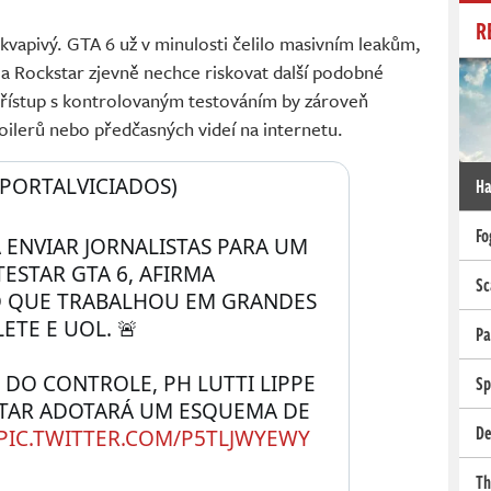
R
kvapivý. GTA 6 už v minulosti čelilo masivním leakům,
a Rockstar zjevně nechce riskovat další podobné
řístup s kontrolovaným testováním by zároveň
oilerů nebo předčasných videí na internetu.
PORTALVICIADOS) 
Ha
Fo
 ENVIAR JORNALISTAS PARA UM 
ESTAR GTA 6, AFIRMA 
Sc
O QUE TRABALHOU EM GRANDES 
TE E UOL. 🚨
Pa
DO CONTROLE, PH LUTTI LIPPE  
Sp
TAR ADOTARÁ UM ESQUEMA DE 
De
PIC.TWITTER.COM/P5TLJWYEWY
Th