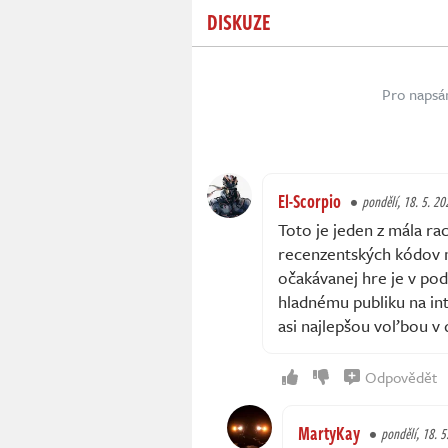
DISKUZE
Pro napsá
El-Scorpio
pondělí, 18. 5. 20
Toto je jeden z mála ra
recenzentských kódov m
očakávanej hre je v pod
hladnému publiku na in
asi najlepšou voľbou v d
Odpovědět
MartyKay
pondělí, 18. 5