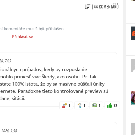
| 44 KOMENTÁŘŮ
ní komentáře musíš být přihlášen.
Přihlásit se
26, 7:09
cionálnych prípadov, kedy by rozposlanie
ohlo priniesť viac škody, ako osohu. Pri tak
state 100% istota, že by sa masívne púšťali úniky
ternete. Paradoxne tieto kontrolované preview sú
anej sitácii.
1
1
1
32
. 2026, 9:58