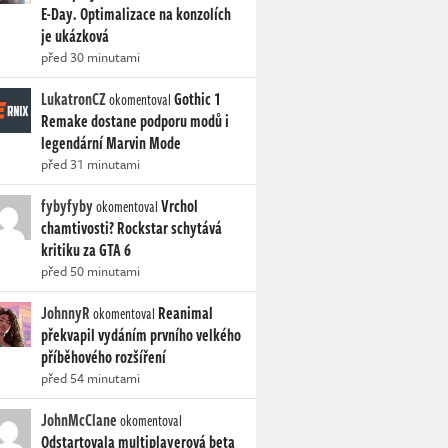
E-Day. Optimalizace na konzolích
je ukázková
před 30 minutami
LukatronCZ
Gothic 1
okomentoval
Remake dostane podporu modů i
legendární Marvin Mode
před 31 minutami
fybyfyby
Vrchol
okomentoval
chamtivosti? Rockstar schytává
kritiku za GTA 6
před 50 minutami
JohnnyR
Reanimal
okomentoval
překvapil vydáním prvního velkého
příběhového rozšíření
před 54 minutami
JohnMcClane
okomentoval
Odstartovala multiplayerová beta