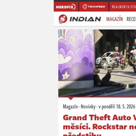
REALMERCH.STO
MAGAZÍN
RECE
Magazín
·
Novinky
·
v pondělí
18. 5. 2026
Grand Theft Auto V
měsíci. Rockstar 
předstihu