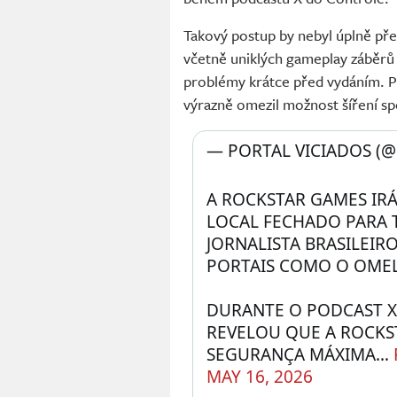
Takový postup by nebyl úplně pře
včetně uniklých gameplay záběrů 
problémy krátce před vydáním. P
výrazně omezil možnost šíření sp
— PORTAL VICIADOS (@
A ROCKSTAR GAMES IRÁ
LOCAL FECHADO PARA T
JORNALISTA BRASILEIR
PORTAIS COMO O OMELE
DURANTE O PODCAST X 
REVELOU QUE A ROCKS
SEGURANÇA MÁXIMA… 
MAY 16, 2026