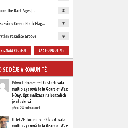
om: The Dark Ages |…
8
sassin’s Creed: Black Flag…
7
ythm Paradise Groove
9
SEZNAM RECENZÍ
JAK HODNOTÍME
O SE DĚJE V KOMUNITĚ
Pilwick
Odstartovala
okomentoval
multiplayerová beta Gears of War:
E-Day. Optimalizace na konzolích
je ukázková
před 28 minutami
EliteCZE
Odstartovala
okomentoval
multiplayerová beta Gears of War: