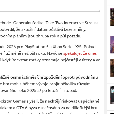
bude. Generální ředitel Take-Two Interactive Strauss
potvrdil, že aktuální datum zůstává beze změny.
vodním plánům jsou zhruba rok a půl pozadu.
padu 2026 pro PlayStation 5 a Xbox Series X/S. Pokud
dělí už méně než půl roku. Navíc se
spekuluje, že dnes
 i když Rockstar zprávy oznamuje nejčastěji v úterý a ve
bližně
osmnáctiměsíční zpoždění
oproti původnímu
že hra mohla během vývoje projít několika různými
ovaného roku 2025 až po letošní listopad.
ockstar Games slyšeli, že
nechtějí riskovat uspěchané
tlakem a GTA 6 bývá označováno za nejdůležitější hru