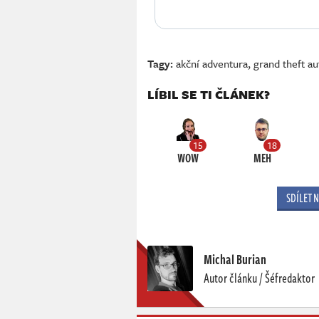
Tagy:
akční adventura
,
grand theft au
LÍBIL SE TI ČLÁNEK?
15
18
WOW
MEH
SDÍLET 
Michal Burian
Autor článku / Šéfredaktor