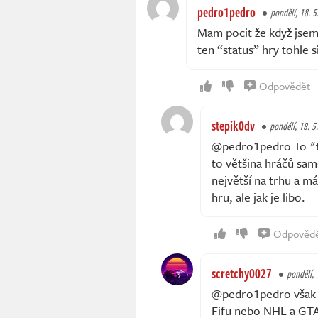
pedro1pedro
pondělí, 18. 5
Mam pocit že když jsem 
ten “status” hry tohle 
Odpovědět
stepik0dv
pondělí, 18. 5
@pedro1pedro To "to
to většina hráčů sam
největší na trhu a m
hru, ale jak je libo.
Odpověd
scretchy0027
pondělí, 
@pedro1pedro však si
Fifu nebo NHL a GTA 