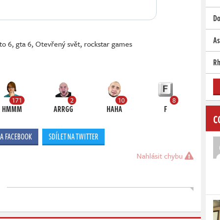
Do
As
to 6
,
gta 6
,
Otevřený svět
,
rockstar games
Rh
171
2
10
8
HMMM
ARRGG
HAHA
F
C
NA FACEBOOK
SDÍLET NA TWITTER
Nahlásit chybu