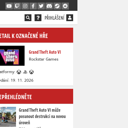
PŘIHLÁŠENÍ
ETAIL K OZNAČENÉ HŘE
Grand Theft Auto VI
Rockstar Games
latformy:
dání: 19. 11. 2026
EPŘEHLÉDNĚTE
Grand Theft Auto VI může
posunout destrukci na novou
úroveň