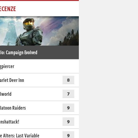
ECENZE
lo: Campaign Evolved
gpiercer
arlet Deer Inn
8
lworld
7
latoon Raiders
9
nshattack!
9
e Alters: Last Variable
9