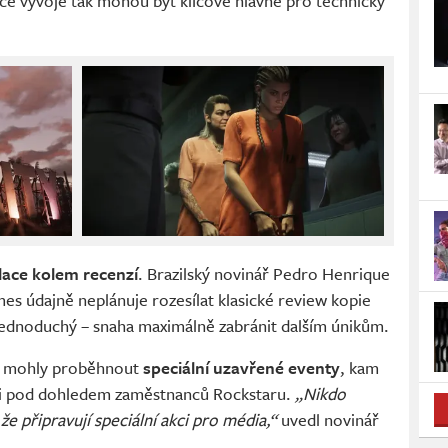
íce vývoje tak mohou být klíčové hlavně pro technický
lace kolem recenzí
. Brazilský novinář Pedro Henrique
mes údajně neplánuje rozesílat klasické review kopie
ednoduchý – snaha maximálně zabránit dalším únikům.
ho mohly proběhnout
speciální uzavřené eventy
, kam
ráli pod dohledem zaměstnanců Rockstaru.
„Nikdo
že připravují speciální akci pro média,“
uvedl novinář