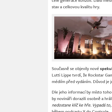
celé generace konzolí. Další měs
stav a celkovou kvalitu hry.
Současně se objevily nové
speku
Lutti Lippe tvrdí, že Rockstar Ga
médiím před vydáním. Důvod je j
Dle jeho informací by místo to
by novináři dorazili osobně a h
nedostane klíč ke hře. Vypadá to, 
během podcastu X do Controle.