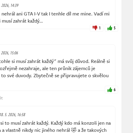
. 2026, 14:39
nehrál ani GTA I-V tak I tenhle díl me mine. Vadí mi
si musí zahrát každý…
1
5
. 2026, 15:06
hle si musí zahrát každý" má svůj důvod. Reálně si
ozřejmě nezahraje, ale ten průnik zájemců je
á to své duvody. Zbytečně se připravujete o skvělou
6
ět
18. 5. 2026, 16:58
 to musí zahrát každý. Každý kdo má konzoli jen na
a vlastně nikdy nic jiného nehrál 🤣 a že takových