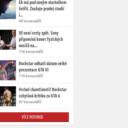
EA má pod novým vlastníkem
šetřit. Zvažuje prodej studií
i…
49 komentářů
Už není cesty zpět. Sony
připomíná konec fyzických
nosičů na…
116 komentářů
Rockstar odhalil datum velké
prezentace GTA VI
119 komentářů
Vrchol chamtivosti? Rockstar
schytává kritiku za GTA 6
87 komentářů
VÍCE NOVINEK