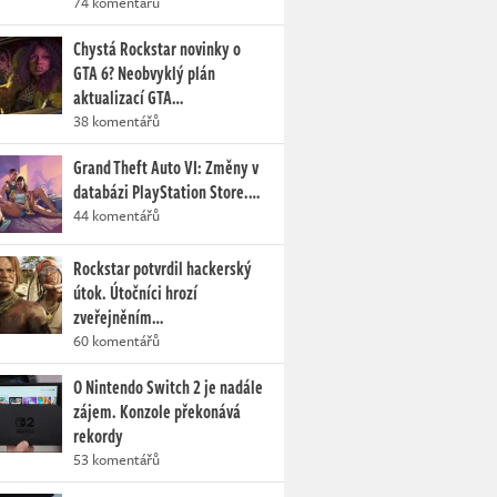
74 komentářů
Chystá Rockstar novinky o
GTA 6? Neobvyklý plán
aktualizací GTA…
38 komentářů
Grand Theft Auto VI: Změny v
databázi PlayStation Store.…
44 komentářů
Rockstar potvrdil hackerský
útok. Útočníci hrozí
zveřejněním…
60 komentářů
O Nintendo Switch 2 je nadále
zájem. Konzole překonává
rekordy
53 komentářů