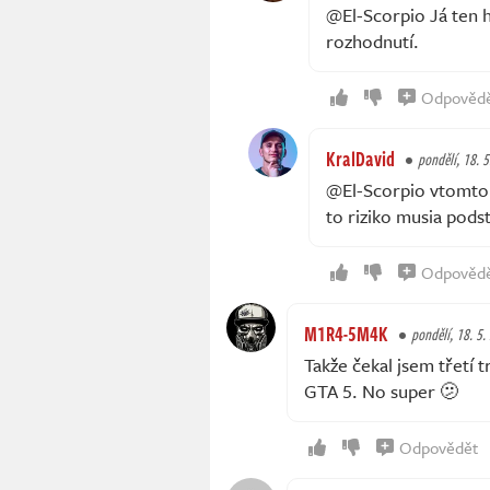
@El-Scorpio Já ten h
rozhodnutí.
Odpověd
KralDavid
pondělí, 18. 
@El-Scorpio vtomto pr
to riziko musia pods
Odpověd
M1R4-5M4K
pondělí, 18. 5.
Takže čekal jsem třetí 
GTA 5. No super 🫤
Odpovědět