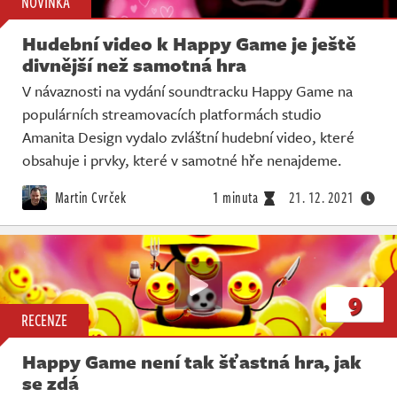
NOVINKA
Hudební video k Happy Game je ještě
divnější než samotná hra
V návaznosti na vydání soundtracku Happy Game na
populárních streamovacích platformách studio
Amanita Design vydalo zvláštní hudební video, které
obsahuje i prvky, které v samotné hře nenajdeme.
Martin Cvrček
1 minuta
21. 12. 2021
9
RECENZE
Happy Game není tak šťastná hra, jak
se zdá