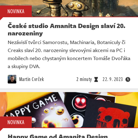
NOVINKA
České studio Amanita Design slaví 20.
narozeniny
Nezávislí tvůrci Samorostu, Machinaria, Botaniculy či
Creaks slaví 20. narozeniny slevovými akcemi na PC i
mobilech nebo chystaným koncertem Tomáše Dvořáka
a skupiny DVA.
Martin Cvrček
2 minuty
22. 9. 2023
NOVINKA
Happy Game od Amanita Design