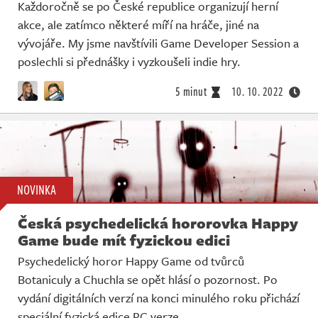
Každoročně se po České republice organizují herní
akce, ale zatímco některé míří na hráče, jiné na
vývojáře. My jsme navštívili Game Developer Session a
poslechli si přednášky i vyzkoušeli indie hry.
5 minut
10. 10. 2022
NOVINKA
Česká psychedelická hororovka Happy
Game bude mít fyzickou edici
Psychedelický horor Happy Game od tvůrců
Botaniculy a Chuchla se opět hlásí o pozornost. Po
vydání digitálních verzí na konci minulého roku přichází
speciální fyzická edice PC verze.