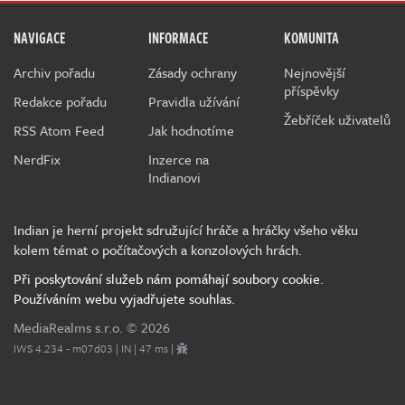
NAVIGACE
INFORMACE
KOMUNITA
Archiv pořadu
Zásady ochrany
Nejnovější
příspěvky
Redakce pořadu
Pravidla užívání
Žebříček uživatelů
RSS Atom Feed
Jak hodnotíme
NerdFix
Inzerce na
Indianovi
Indian je herní projekt sdružující hráče a hráčky všeho věku
kolem témat o počítačových a konzolových hrách.
Při poskytování služeb nám pomáhají soubory cookie.
Používáním webu vyjadřujete souhlas.
MediaRealms s.r.o.
© 2026
IWS 4.234 - m07d03 | IN | 47 ms |