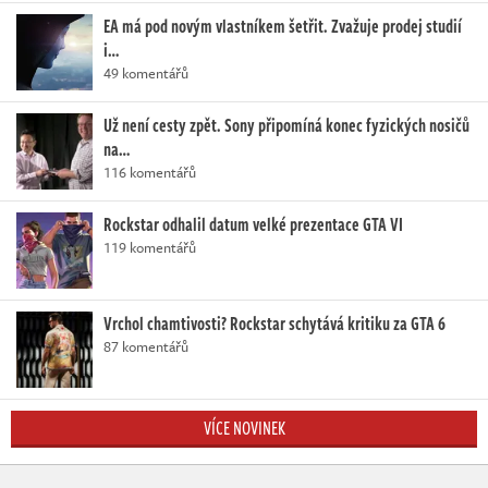
EA má pod novým vlastníkem šetřit. Zvažuje prodej studií
i…
49 komentářů
Už není cesty zpět. Sony připomíná konec fyzických nosičů
na…
116 komentářů
Rockstar odhalil datum velké prezentace GTA VI
119 komentářů
Vrchol chamtivosti? Rockstar schytává kritiku za GTA 6
87 komentářů
VÍCE NOVINEK