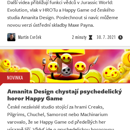
Další videa přibližují funkci vědců v Jurassic World:
Evolution, vlak v HROTu a Happy Game od českého
studia Amanita Design. Poslechnout si navíc můžeme
novou verzi ústřední skladby Maxe Payna.
Martin Cvrček
2 minuty
30. 7. 2021
NOVINKA
Amanita Design chystají psychedelický
horor Happy Game
České nezávislé studio stojící za hrami Creaks,
Pilgrims, Chuchel, Samorost nebo Machinarium
varovalo, že se Happy Game od předešlých her
výrazně liší. Vždyť jde o psychedelickou hororovou