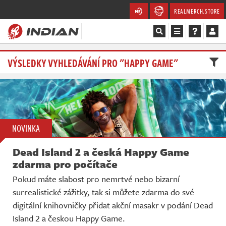
REALMERCH.STORE
Magazín
VÝSLEDKY VYHLEDÁVÁNÍ PRO "HAPPY GAME"
Recenze
Videa
NOVINKA
Soutěže
Dead Island 2 a česká Happy Game
Databáze
zdarma pro počítače
Pokud máte slabost pro nemrtvé nebo bizarní
Komunita
surrealistické zážitky, tak si můžete zdarma do své
digitální knihovničky přidat akční masakr v podání Dead
Redakce
Island 2 a českou Happy Game.