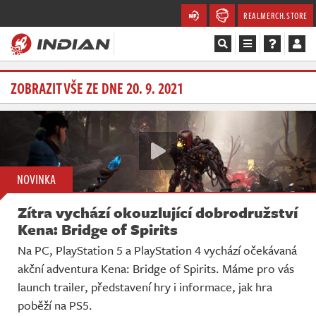
REALMERCH.STORE
Magazín
ZOBRAZIT VŠE ZE DNE 20. 9. 2021
Recenze
Videa
NOVINKA
Soutěže
Zítra vychází okouzlující dobrodružství
Databáze
Kena: Bridge of Spirits
Na PC, PlayStation 5 a PlayStation 4 vychází očekávaná
Komunita
akční adventura Kena: Bridge of Spirits. Máme pro vás
launch trailer, představení hry i informace, jak hra
Redakce
poběží na PS5.