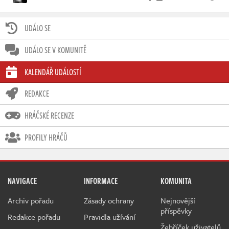
UDÁLO SE
UDÁLO SE V KOMUNITĚ
KALENDÁŘ UDÁLOSTÍ
REDAKCE
HRÁČSKÉ RECENZE
PROFILY HRÁČŮ
NAVIGACE
INFORMACE
KOMUNITA
Archiv pořadu
Zásady ochrany
Nejnovější
příspěvky
Redakce pořadu
Pravidla užívání
Žebříček uživatelů