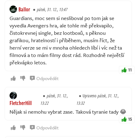
Ballor
pátek, 31. 12., 13:47
Guardians, moc sem si nesliboval po tom jak se
vyvedla Avengers hra, ale tohle mě překvapilo,
čistokrevnej single, bez lootboxů, s pěknou
grafikou, hratelností i příběhem, musím říct, že
herní verze se mi v mnoha ohledech líbí i víc než ta
filmová a to mám filmy dost rád. Rozhodně největší
překvápko letos.
11
Odpovědět
pátek, 31. 12.,
Upraveno
pátek, 31. 12.,
FletcherHill
13:22
13:32
Nějak si nemohu vybrat zase. Taková tyranie tady 😂
15
Odpovědět