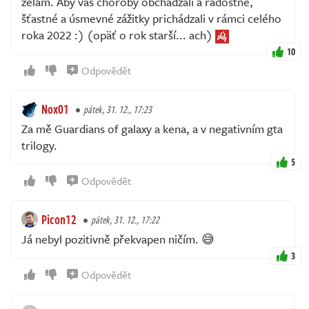
želám. Aby vás choroby obchádzali a radostne,
šťastné a úsmevné zážitky prichádzali v rámci celého
roka 2022 :) (opäť o rok starší... ach)
10
Odpovědět
Nox01
pátek, 31. 12., 17:23
Za mě Guardians of galaxy a kena, a v negativním gta
trilogy.
5
Odpovědět
Picon12
pátek, 31. 12., 17:22
Já nebyl pozitivně překvapen ničím. 😅
3
Odpovědět