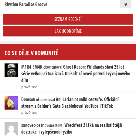
Rhythm Paradise Groove
9
SEZNAM RECENZÍ
JAK HODNOTÍME
CO SE DĚJE V KOMUNITĚ
M1R4-5M4K
Ghost Recon: Wildlands slaví 25 let
okomentoval
série velkou aktualizací. Ubisoft zároveň potvrdil vývoj nového
dílu
právě teď
Domsou
Ani Larian neunikl cenzuře. Oficiální
okomentoval
stream z Baldur's Gate 3 zablokoval YouTube i TikTok
právě teď
sanovec-petr
Wreckfest 2 láká na realističtější
okomentoval
destrukci i vylepšenou fyziku