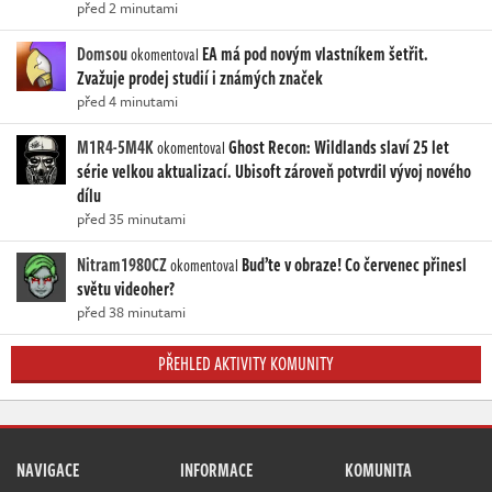
před 2 minutami
Domsou
EA má pod novým vlastníkem šetřit.
okomentoval
Zvažuje prodej studií i známých značek
před 4 minutami
M1R4-5M4K
Ghost Recon: Wildlands slaví 25 let
okomentoval
série velkou aktualizací. Ubisoft zároveň potvrdil vývoj nového
dílu
před 35 minutami
Nitram1980CZ
Buďte v obraze! Co červenec přinesl
okomentoval
světu videoher?
před 38 minutami
PŘEHLED AKTIVITY KOMUNITY
NAVIGACE
INFORMACE
KOMUNITA