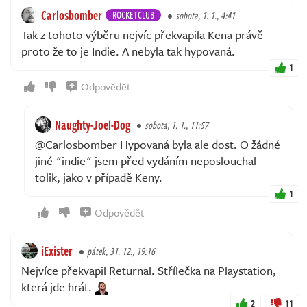
Carlosbomber
ROCKETCLUB
sobota, 1. 1., 4:41
Tak z tohoto výběru nejvíc překvapila Kena právě
proto že to je Indie. A nebyla tak hypovaná.
1
Odpovědět
Naughty-Joel-Dog
sobota, 1. 1., 11:57
@Carlosbomber Hypovaná byla ale dost. O žádné
jiné "indie" jsem před vydáním neposlouchal
tolik, jako v případě Keny.
1
Odpovědět
iExister
pátek, 31. 12., 19:16
Nejvíce překvapil Returnal. Střílečka na Playstation,
která jde hrát.
2
11