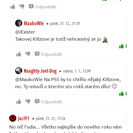
Odpovědět
MaukoWie
pátek, 31. 12., 21:10
@iExister
Takovej Killzone je totiž nehratelný ze jo
2
Odpovědět
Naughty-Joel-Dog
sobota, 1. 1., 12:04
@MaukoWie Na PS5 by to chtělo nějaký Killzone,
no. Ty mluvíš o kterém sto roků starém dílu? 🙂
2
Odpovědět
jaci91
pátek, 31. 12., 17:26
No nič ľudia... Všetko najlepšie do nového roku vám