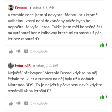
Cermmi
sobota, 1. 1., 9:36
V tomhle roce jsem si nevybral žádnou hru kromě
Valheimu který neni dokončený takže bych ho
nepočítal že vyšel letos. Takže jsem měl konečně čas
na vytáhnutí her z knihovny které mi tu smrdí už pár
let bez zapnutí :D
4
Odpovědět
twinrcs45
sobota, 1. 1., 9:09
Největší překvapení Metroid Dread když se na něj
čekalo tolik let a rumory na něj byly už v dobách
Nintendo 3DS. To je největší převapení navíc když to
oznámili až na letošní E3.
1
Odpovědět