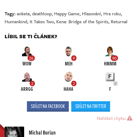
Tagy:
anketa
,
deathloop
,
Happy Game
,
Hlasování
,
Hra roku
,
Humankind
,
It Takes Two
,
Kena: Bridge of the Spirits
,
Returnal
LÍBIL SE TI ČLÁNEK?
26
9
90
WOW
MEH
HMMM
2
2
0
ARRGG
HAHA
F
SDÍLET NA FACEBOOK
SDÍLET NA TWITTER
Nahlásit chybu
Michal Burian