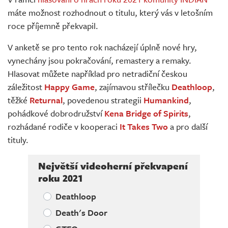
Živě
máte možnost rozhodnout o titulu, který vás v letošním
roce příjemně překvapil.
V anketě se pro tento rok nacházejí úplně nové hry,
vynechány jsou pokračování, remastery a remaky.
Hlasovat můžete například pro netradiční českou
záležitost
Happy Game
, zajímavou střílečku
Deathloop
,
těžké
Returnal
, povedenou strategii
Humankind
,
pohádkové dobrodružství
Kena Bridge of Spirits
,
rozhádané rodiče v kooperaci
It Takes Two
a pro další
tituly.
Největší videoherní překvapení
roku 2021
Deathloop
Death's Door