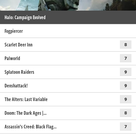
Halo: Campaign Evolved
Fogpiercer
Scarlet Deer Inn
8
Palworld
7
Splatoon Raiders
9
Denshattack!
9
The Alters: Last Variable
9
Doom: The Dark Ages |…
8
Assassin’s Creed: Black Flag…
7