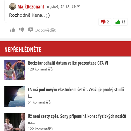
MajkRezonant
pátek, 31. 12., 13:18
Rozhodně Kena.. ;)
2
12
Odpovědět
NEPŘEHLÉDNĚTE
Rockstar odhalil datum velké prezentace GTA VI
120 komentářů
EA má pod novým vlastníkem šetřit. Zvažuje prodej studií
i…
51 komentářů
Už není cesty zpět. Sony připomíná konec fyzických nosičů
na…
122 komentářů