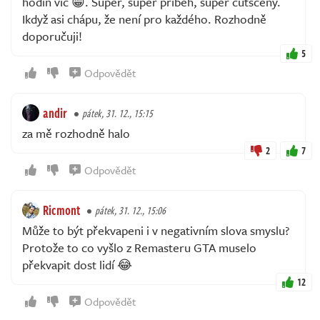
hodin víc 😁. Super, super příběh, super cutscény.
Ikdyž asi chápu, že není pro každého. Rozhodně
doporučuji!
5
Odpovědět
andir
pátek, 31. 12., 15:15
za mě rozhodně halo
2
7
Odpovědět
Ricmont
pátek, 31. 12., 15:06
Může to být překvapeni i v negativním slova smyslu?
Protože to co vyšlo z Remasteru GTA muselo
překvapit dost lidí 😂
12
Odpovědět