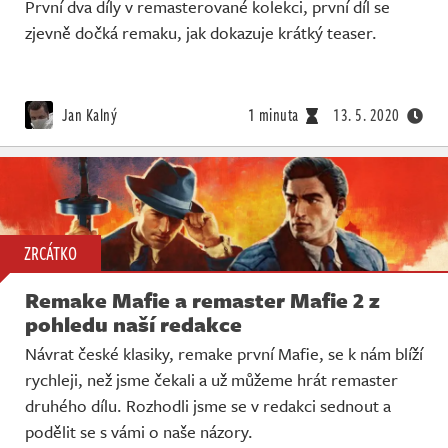
První dva díly v remasterované kolekci, první díl se
zjevně dočká remaku, jak dokazuje krátký teaser.
Jan Kalný
1 minuta
13. 5. 2020
ZRCÁTKO
Remake Mafie a remaster Mafie 2 z
pohledu naší redakce
Návrat české klasiky, remake první Mafie, se k nám blíží
rychleji, než jsme čekali a už můžeme hrát remaster
druhého dílu. Rozhodli jsme se v redakci sednout a
podělit se s vámi o naše názory.