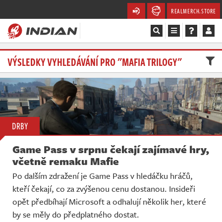
REALMERCH.STORE
Magazín
VÝSLEDKY VYHLEDÁVÁNÍ PRO "MAFIA TRILOGY"
Recenze
Videa
DRBY
Soutěže
Game Pass v srpnu čekají zajímavé hry,
Databáze
včetně remaku Mafie
Po dalším zdražení je Game Pass v hledáčku hráčů,
Komunita
kteří čekají, co za zvýšenou cenu dostanou. Insideři
opět předbíhají Microsoft a odhalují několik her, které
Redakce
by se měly do předplatného dostat.