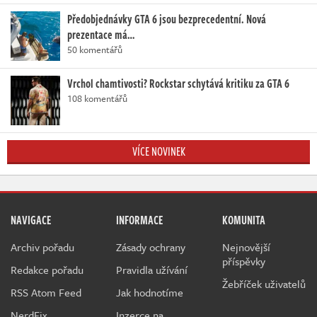
Předobjednávky GTA 6 jsou bezprecedentní. Nová
prezentace má…
50 komentářů
Vrchol chamtivosti? Rockstar schytává kritiku za GTA 6
108 komentářů
VÍCE NOVINEK
NAVIGACE
INFORMACE
KOMUNITA
Archiv pořadu
Zásady ochrany
Nejnovější
příspěvky
Redakce pořadu
Pravidla užívání
Žebříček uživatelů
RSS Atom Feed
Jak hodnotíme
NerdFix
Inzerce na