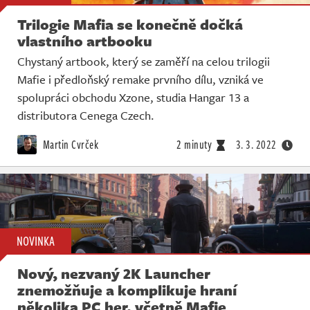
Trilogie Mafia se konečně dočká
vlastního artbooku
Chystaný artbook, který se zaměří na celou trilogii
Mafie i předloňský remake prvního dílu, vzniká ve
spolupráci obchodu Xzone, studia Hangar 13 a
distributora Cenega Czech.
Martin Cvrček
2 minuty
3. 3. 2022
NOVINKA
Nový, nezvaný 2K Launcher
znemožňuje a komplikuje hraní
několika PC her, včetně Mafie