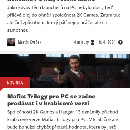
Jako kdyby těch launcherů na PC nebylo dost, teď
přilévá olej do ohně i společnost 2K Games. Zatím tak
ale činí způsobem, který pálí nejen hráče, ale i ji
samotnou.
Martin Cvrček
4 minuty
8. 4. 2021
NOVINKA
Mafia: Trilogy pro PC se začne
prodávat i v krabicové verzi
Společnosti 2K Games a Hangar 13 oznámily příchod
krabicové verze Mafia: Trilogy pro PC. V krabičce ale
bude bohužel chybět přidaná hodnota, která by jistě