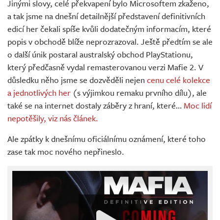
Jinými slovy, celé překvapení bylo Microsoftem zkaženo,
a tak jsme na dnešní detailnější představení definitivních
edicí her čekali spíše kvůli dodatečným informacím, které
popis v obchodě blíže neprozrazoval. Ještě předtím se ale
o další únik postaral australský obchod PlayStationu,
který předčasně vydal remasterovanou verzi Mafie 2. V
důsledku něho jsme se dozvěděli nejen
cenu celé kolekce
a jednotlivých her
(s výjimkou remaku prvního dílu), ale
také se na internet dostaly záběry z hraní, které…
Moc lidí
nepotěšily, viz nás článek.
Ale zpátky k dnešnímu oficiálnímu oznámení, které toho
zase tak moc nového nepřineslo.