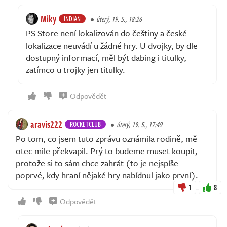
Miky
INDIAN
úterý, 19. 5., 18:26
PS Store není lokalizován do češtiny a české
lokalizace neuvádí u žádné hry. U dvojky, by dle
dostupný informací, měl být dabing i titulky,
zatímco u trojky jen titulky.
Odpovědět
aravis222
ROCKETCLUB
úterý, 19. 5., 17:49
Po tom, co jsem tuto zprávu oznámila rodině, mě
otec mile překvapil. Prý to budeme muset koupit,
protože si to sám chce zahrát (to je nejspíše
poprvé, kdy hraní nějaké hry nabídnul jako první).
1
8
Odpovědět