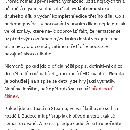
Kromě remaku první Mafie vycházející už za nějakých tři a
půl měsíce jsme se dnes dočkali vydání
remasteru
druhého dílu
a vydání
kompletní edice třetího dílu
. Co si
budeme povídat, v porovnání s prvním dílem nejde o nijak
velké zprávy, které navíc doprovází fakt, že remaster se
už před svým oznámením/vydáním dostal veřejnosti na
oči a nebylo o co stát, zatímco třetí díl v podstatě
nezajímá skoro nikoho.
Nicméně, pokud jde o oficiálnější popis, definitivní edice
druhého dílu má nabízet „ohromující HD kvalitu”.
Realita
je bohužel jiná
a spíše se detaily ze hry jaksi vytratily.
Není nic lepšího, než opět odkázat na náš
předchozí
článek
.
Pokud jde o situaci na Steamu, ve vaší knihovně se hra
rozdělí. Budete mít přístup jak k původní verzi, tak té
remasterované. A to i za předpokladu, že si hru pořídíte i