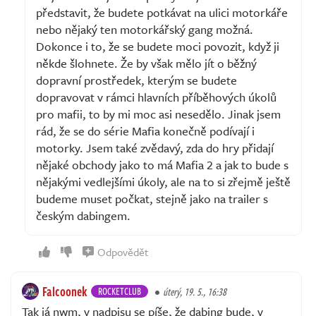
představit, že budete potkávat na ulici motorkáře
nebo nějaký ten motorkářský gang možná.
Dokonce i to, že se budete moci povozit, když ji
někde šlohnete. Že by však mělo jít o běžný
dopravní prostředek, kterým se budete
dopravovat v rámci hlavních příběhových úkolů
pro mafii, to by mi moc asi nesedělo. Jinak jsem
rád, že se do série Mafia konečně podívají i
motorky. Jsem také zvědavý, zda do hry přidají
nějaké obchody jako to má Mafia 2 a jak to bude s
nějakými vedlejšími úkoly, ale na to si zřejmě ještě
budeme muset počkat, stejně jako na trailer s
českým dabingem.
Odpovědět
Falcoonek
ROCKETCLUB
úterý, 19. 5., 16:38
Tak já nwm, v nadpisu se píše, že dabing bude, v