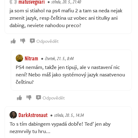
matusvegvari
středa, 20. 5., 21:40
ja som si stiahol na ps4 mafiu 2 a tam sa neda nejak
zmenit jazyk, resp čeština uz vobec ani titulky ani
dabing, neviete nahodou preco?
Odpovědět
Nitram
čtvrtek, 21. 5., 8:44
PS4 nemám, takže jen tipuji, ale v nastavení nic
není? Nebo máš jako systémový jazyk nasatvenou
češtinu?
Odpovědět
DarkAstronaut
středa, 20. 5., 14:34
To s tím dabingem vypadá dobře! Teď jen aby
nezmrvily tu hru...