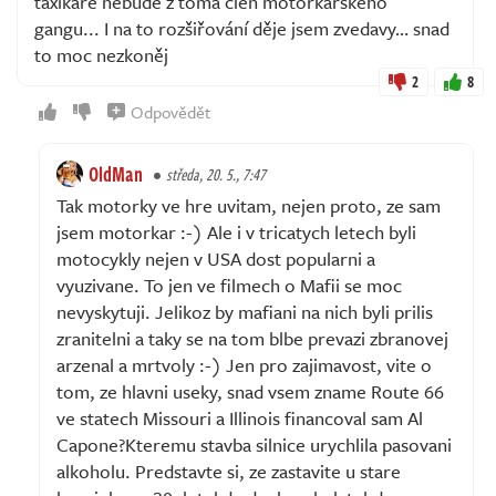
taxikáře nebude z toma člen motorkářského
gangu... I na to rozšiřování děje jsem zvedavy… snad
to moc nezkoněj
2
8
Odpovědět
OldMan
středa, 20. 5., 7:47
Tak motorky ve hre uvitam, nejen proto, ze sam
jsem motorkar :-) Ale i v tricatych letech byli
motocykly nejen v USA dost popularni a
vyuzivane. To jen ve filmech o Mafii se moc
nevyskytuji. Jelikoz by mafiani na nich byli prilis
zranitelni a taky se na tom blbe prevazi zbranovej
arzenal a mrtvoly :-) Jen pro zajimavost, vite o
tom, ze hlavni useky, snad vsem zname Route 66
ve statech Missouri a Illinois financoval sam Al
Capone?Kteremu stavba silnice urychlila pasovani
alkoholu. Predstavte si, ze zastavite u stare