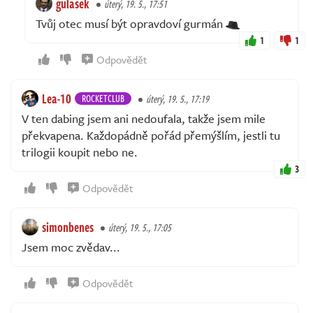
gulasek
úterý, 19. 5., 17:51
Tvůj otec musí být opravdoví gurmán
1
1
Odpovědět
Lea-10
ROCKETCLUB
úterý, 19. 5., 17:19
V ten dabing jsem ani nedoufala, takže jsem mile
překvapena. Každopádně pořád přemýšlím, jestli tu
trilogii koupit nebo ne.
3
Odpovědět
simonbenes
úterý, 19. 5., 17:05
Jsem moc zvědav...
Odpovědět