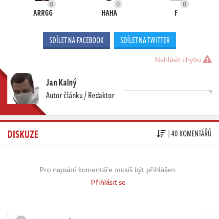
0
0
0
ARRGG
HAHA
F
SDÍLET NA FACEBOOK
SDÍLET NA TWITTER
Nahlásit chybu
Jan Kalný
Autor článku / Redaktor
DISKUZE
| 40 KOMENTÁŘŮ
Pro napsání komentáře musíš být přihlášen.
Přihlásit se