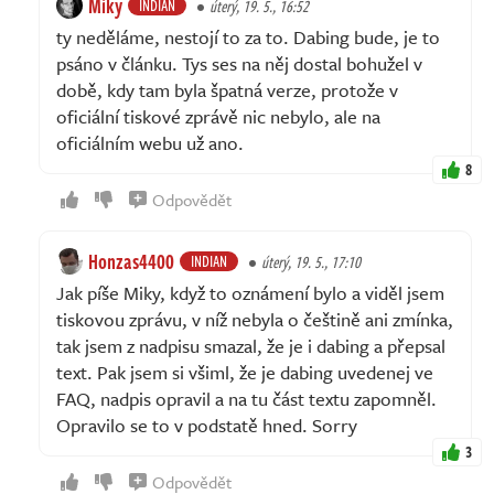
Miky
INDIAN
úterý, 19. 5., 16:52
ty neděláme, nestojí to za to. Dabing bude, je to
psáno v článku. Tys ses na něj dostal bohužel v
době, kdy tam byla špatná verze, protože v
oficiální tiskové zprávě nic nebylo, ale na
oficiálním webu už ano.
8
Odpovědět
Honzas4400
INDIAN
úterý, 19. 5., 17:10
Jak píše Miky, když to oznámení bylo a viděl jsem
tiskovou zprávu, v níž nebyla o češtině ani zmínka,
tak jsem z nadpisu smazal, že je i dabing a přepsal
text. Pak jsem si všiml, že je dabing uvedenej ve
FAQ, nadpis opravil a na tu část textu zapomněl.
Opravilo se to v podstatě hned. Sorry
3
Odpovědět