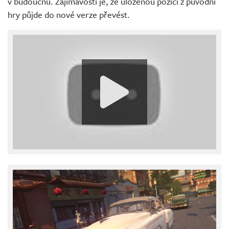
v budoucnu. Zajímavostí je, že uloženou pozici z původní
hry půjde do nové verze převést.