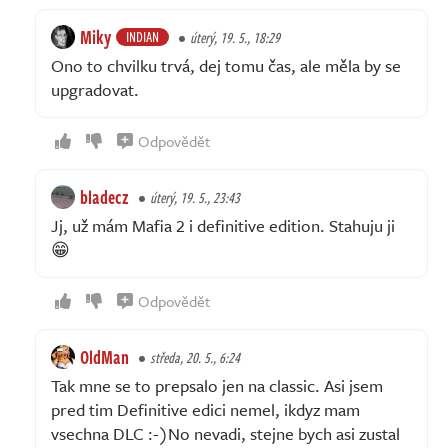
Miky
INDIAN
úterý, 19. 5., 18:29
Ono to chvilku trvá, dej tomu čas, ale měla by se
upgradovat.
Odpovědět
bladecz
úterý, 19. 5., 23:43
Jj, už mám Mafia 2 i definitive edition. Stahuju ji
😁
Odpovědět
OldMan
středa, 20. 5., 6:24
Tak mne se to prepsalo jen na classic. Asi jsem
pred tim Definitive edici nemel, ikdyz mam
vsechna DLC :-)No nevadi, stejne bych asi zustal