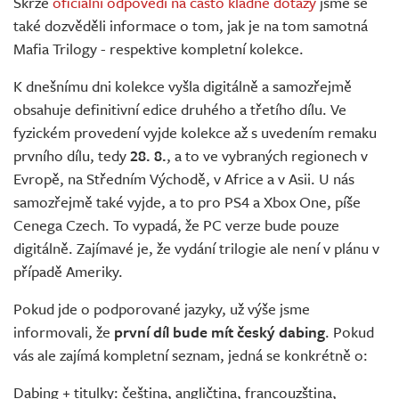
Skrze
oficiální odpovědi na často kladné dotazy
jsme se
také dozvěděli informace o tom, jak je na tom samotná
Mafia Trilogy - respektive kompletní kolekce.
K dnešnímu dni kolekce vyšla digitálně a samozřejmě
obsahuje definitivní edice druhého a třetího dílu. Ve
fyzickém provedení vyjde kolekce až s uvedením remaku
prvního dílu, tedy
28. 8.
, a to ve vybraných regionech v
Evropě, na Středním Východě, v Africe a v Asii. U nás
samozřejmě také vyjde, a to pro PS4 a Xbox One, píše
Cenega Czech. To vypadá, že PC verze bude pouze
digitálně. Zajímavé je, že vydání trilogie ale není v plánu v
případě Ameriky.
Pokud jde o podporované jazyky, už výše jsme
informovali, že
první díl bude mít český dabing
. Pokud
vás ale zajímá kompletní seznam, jedná se konkrétně o:
Dabing + titulky: čeština, angličtina, francouzština,