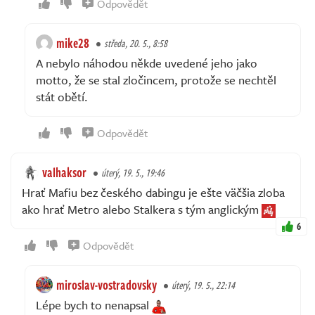
Odpovědět
mike28
středa, 20. 5., 8:58
A nebylo náhodou někde uvedené jeho jako
motto, že se stal zločincem, protože se nechtěl
stát obětí.
Odpovědět
valhaksor
úterý, 19. 5., 19:46
Hrať Mafiu bez českého dabingu je ešte väčšia zloba
ako hrať Metro alebo Stalkera s tým anglickým
6
Odpovědět
miroslav-vostradovsky
úterý, 19. 5., 22:14
Lépe bych to nenapsal