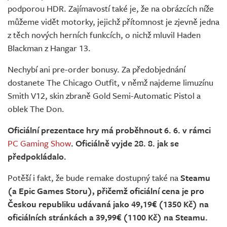
podporou HDR. Zajímavostí také je, že na obrázcích níže
můžeme vidět motorky, jejichž přítomnost je zjevně jedna
z těch nových herních funkcích, o nichž mluvil Haden
Blackman z Hangar 13.
Nechybí ani pre-order bonusy. Za předobjednání
dostanete The Chicago Outfit, v němž najdeme limuzínu
Smith V12, skin zbraně Gold Semi-Automatic Pistol a
oblek The Don.
Oficiální prezentace hry má proběhnout 6. 6. v rámci
PC Gaming Show
. Oficiálně vyjde 28. 8. jak se
předpokládalo.
Potěší i fakt, že bude remake dostupný také na
Steamu
(a Epic Games Storu), přičemž oficiální cena je pro
Českou republiku udávaná jako 49,19€ (1350 Kč) na
oficiálních stránkách a 39,99€ (1100 Kč) na Steamu.