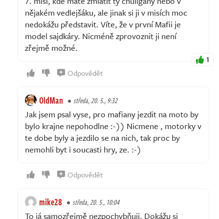
7. misi, kde máte zmlátit ty chuligány nebo v
nějakém vedlejšáku, ale jinak si ji v misích moc
nedokážu představit. Víte, že v první Mafii je
model sajdkáry. Nicméně zprovoznit ji není
zřejmě možné.
1
Odpovědět
OldMan
středa, 20. 5., 9:32
Jak jsem psal vyse, pro mafiany jezdit na moto by
bylo krajne nepohodlne :-)) Nicmene , motorky v
te dobe byly a jezdilo se na nich, tak proc by
nemohli byt i soucasti hry, ze. :-)
Odpovědět
mike28
středa, 20. 5., 10:04
To já samozřejmě nezpochybňuji. Dokážu si