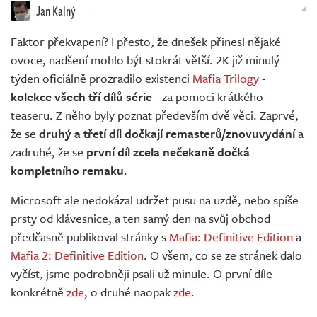
Živě
Jan Kalný
Faktor překvapení? I přesto, že dnešek přinesl nějaké
ovoce, nadšení mohlo být stokrát větší. 2K již minulý
týden oficiálně prozradilo existenci
Mafia Trilogy
-
kolekce všech tří dílů série
- za pomoci krátkého
teaseru. Z něho byly poznat především dvě věci. Zaprvé,
že se
druhý a třetí díl dočkají remasterů/znovuvydání
a
zadruhé, že se
první díl zcela nečekaně dočká
kompletního remaku
.
Microsoft ale nedokázal udržet pusu na uzdě, nebo spíše
prsty od klávesnice, a ten samý den na svůj obchod
předčasně publikoval stránky s
Mafia: Definitive Edition
a
Mafia 2: Definitive Edition
. O všem, co se ze stránek dalo
vyčíst, jsme podrobněji psali už minule. O první díle
konkrétně
zde
, o druhé naopak
zde
.