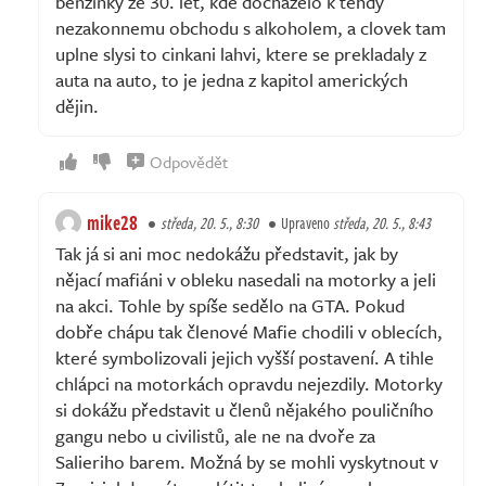
benzinky ze 30. let, kde dochazelo k tehdy
nezakonnemu obchodu s alkoholem, a clovek tam
uplne slysi to cinkani lahvi, ktere se prekladaly z
auta na auto, to je jedna z kapitol amerických
dějin.
Odpovědět
mike28
středa, 20. 5., 8:30
Upraveno
středa, 20. 5., 8:43
Tak já si ani moc nedokážu představit, jak by
nějací mafiáni v obleku nasedali na motorky a jeli
na akci. Tohle by spíše sedělo na GTA. Pokud
dobře chápu tak členové Mafie chodili v oblecích,
které symbolizovali jejich vyšší postavení. A tihle
chlápci na motorkách opravdu nejezdily. Motorky
si dokážu představit u členů nějakého pouličního
gangu nebo u civilistů, ale ne na dvoře za
Salieriho barem. Možná by se mohli vyskytnout v