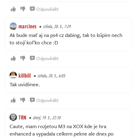
Odpovědět
marcines
středa, 20. 5., 7:29
Ak bude mať aj na ps4 cz dabing, tak to kúpim nech
to stojí koľko chce :D
Odpovědět
killbill
středa, 20. 5., 6:03
Tak uvidímee.
Odpovědět
TRN
úterý, 19. 5., 22:10
Caute, mam rozjetou M3 na XOX kde je hra
enhanced a vypadala celkem pekne ale dnes po