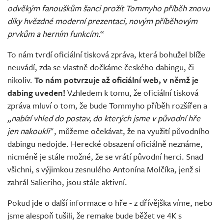
odvěkým fanouškům šanci prožít Tommyho příběh znovu
díky hvězdné moderní prezentaci, novým příběhovým
prvkům a herním funkcím.
“
To nám tvrdí oficiální tisková zpráva, která bohužel blíže
neuvádí, zda se vlastně dočkáme českého dabingu, či
nikoliv.
To nám potvrzuje až oficiální web, v němž je
dabing uveden!
Vzhledem k tomu, že oficiální tisková
zpráva mluví o tom, že bude Tommyho příběh rozšířen a
„
nabízí vhled do postav, do kterých jsme v původní hře
jen nakoukli
", můžeme očekávat, že na využití původního
dabingu nedojde. Herecké obsazení oficiálně neznáme,
nicméně je stále možné, že se vrátí původní herci. Snad
všichni, s výjimkou zesnulého Antonína Molčíka, jenž si
zahrál Salieriho, jsou stále aktivní.
Pokud jde o další informace o hře - z dřívějška víme, nebo
jsme alespoň tušili, že remake bude běžet ve 4K s