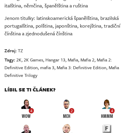
italština, němčina, španělština a ruština
Jenom titulky: latinskoamerická španělština, brazilská
portugalština, polština, japonština, korejština, tradiční
čínština a zjednodušená čínština
Zdroj:
TZ
Tagy:
2K
,
2K Games
,
Hangar 13
,
Mafia
,
Mafia 2
,
Mafia 2:
Definitive Edition
,
mafia 3
,
Mafia 3: Definitive Edition
,
Mafia
Definitive Trilogy
LÍBIL SE TI ČLÁNEK?
4
2
4
WOW
MEH
HMMM