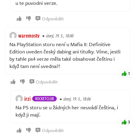
u te puvodni verze.
Odpovědět
waremostv
úterý, 19. 5., 18:00
Na PlayStation storu není u Mafia II: Definitive
Edition uveden český dabing ani titulky. Víme, jestli
by tahle ps4 verze měla také obsahovat češtinu i
když tam není uvedna??
1
Odpovědět
irzi
ROCKETCLUB
úterý, 19. 5., 18:06
Na PS storu se u žádných her neuvádí čeština, i
když ji mají.
3
Odpovědět