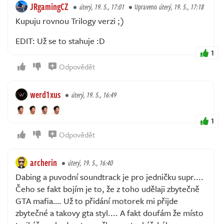
JRgamingCZ
úterý, 19. 5., 17:01
Upraveno
úterý, 19. 5., 17:18
Kupuju rovnou Trilogy verzi ;)
EDIT: Už se to stahuje :D
1
Odpovědět
werd1xus
úterý, 19. 5., 16:49
1
Odpovědět
archerin
úterý, 19. 5., 16:40
Dabing a puvodní soundtrack je pro jedničku supr....
Čeho se fakt bojím je to, že z toho udělaji zbytečně
GTA mafia…. Už to přidání motorek mi přijde
zbytečné a takovy gta styl.... A fakt doufám že místo