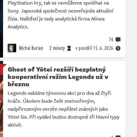
PlayStation hry, tak se nemůžeme spoléhat na
Sony. Japonská společnost nezveřejnila aktuální
čísla. Naštěstí je tady analytická firma Alinea
Analytics.
74
Michal Burian
2 minuty
v pondělí
15. 6. 2026
Ghost of Yōtei rozšíří bezplatný
kooperativní režim Legends už v
březnu
Legends nabídne týmovou akci pro dva až čtyři
hráče. Úkolem bude čelit znetvořeným,
nadpřirozeným verzím nepřátel známých jako
Yōtei Six. Při vydání budou dostupné tři hlavní typy
aktivit.