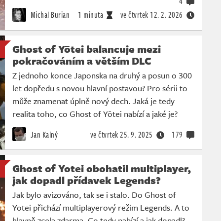
4
Michal Burian
1 minuta
ve čtvrtek
12. 2. 2026
Ghost of Yōtei balancuje mezi
pokračováním a větším DLC
Z jednoho konce Japonska na druhý a posun o 300
let dopředu s novou hlavní postavou? Pro sérii to
může znamenat úplně nový dech. Jaká je tedy
realita toho, co Ghost of Yōtei nabízí a jaké je?
Jan Kalný
ve čtvrtek
25. 9. 2025
179
Ghost of Yotei obohatil multiplayer,
jak dopadl přídavek Legends?
Jak bylo avizováno, tak se i stalo. Do Ghost of
Yotei přichází multiplayerový režim Legends. A to
hlavně zcela zdarma. Co tedy nabízí a jak dopadl?