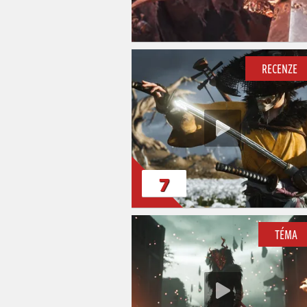
RECENZE
7
TÉMA