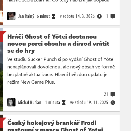
Jan Kalný
6 minut
v sobotu
14. 3. 2026
1
Hráči Ghost of Yōtei dostanou
novou porci obsahu a důvod vrátit
se do hry
Ve studiu Sucker Punch si po vydání Ghost of Yōtei
nenaplánovali dovolenou, ale nový obsah ve formě
bezplatné aktualizace. Hlavní hvězdou updatu je
režim New Game Plus.
21
Michal Burian
1 minuta
ve středu
19. 11. 2025
Český hokejový brankář Frodl
nastoupí v masce Ghost of Yōtei,