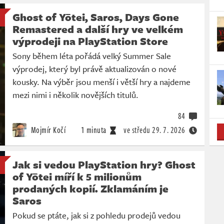
Ghost of Yōtei, Saros, Days Gone
Remastered a další hry ve velkém
výprodeji na PlayStation Store
Sony během léta pořádá velký Summer Sale
výprodej, který byl právě aktualizován o nové
kousky. Na výběr jsou menší i větší hry a najdeme
mezi nimi i několik novějších titulů.
84
Mojmír Kočí
1 minuta
ve středu
29. 7. 2026
Jak si vedou PlayStation hry? Ghost
of Yōtei míří k 5 milionům
prodaných kopií. Zklamáním je
Saros
Pokud se ptáte, jak si z pohledu prodejů vedou