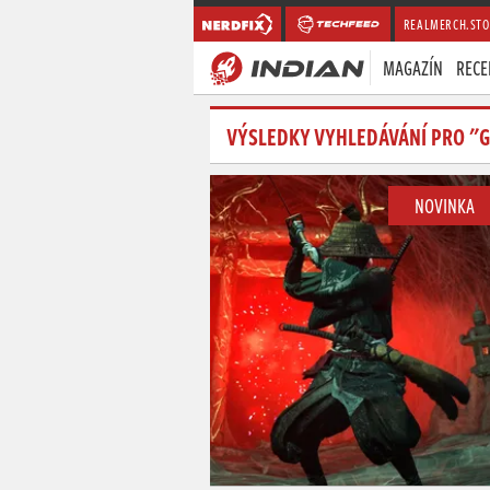
REALMERCH.STO
MAGAZÍN
RECE
VÝSLEDKY VYHLEDÁVÁNÍ PRO "G
NOVINKA