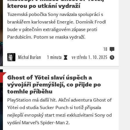
kterou po utkání vydraží
Tuzemská pobočka Sony navázala spolupráci s
brankářem karlovarské Energie. Dominik Frodl
bude v pátečním extraligovém zápase proti
Pardubicím. Potom se maska vydraží.
18
Michal Burian
1 minuta
ve středu
1. 10. 2025
Ghost of Yōtei slaví úspěch a
vývojáři přemýšlejí, co přijde po
tomhle příběhu
PlayStation má další hit. Akční adventura Ghost of
Yōtei od studia Sucker Punch si totiž připsala
nejlepší evropský start mezi exkluzivitami Sony od
vydání Marvel’s Spider-Man 2.