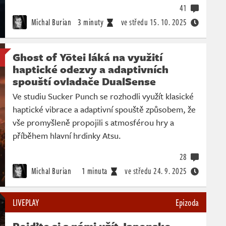
41
Michal Burian
3 minuty
ve středu
15. 10. 2025
Ghost of Yōtei láká na využití
haptické odezvy a adaptivních
spouští ovladače DualSense
Ve studiu Sucker Punch se rozhodli využít klasické
haptické vibrace a adaptivní spouště způsobem, že
vše promyšleně propojili s atmosférou hry a
příběhem hlavní hrdinky Atsu.
28
Michal Burian
1 minuta
ve středu
24. 9. 2025
LIVEPLAY
Epizoda
Pojďte si s námi užít Japonsko.