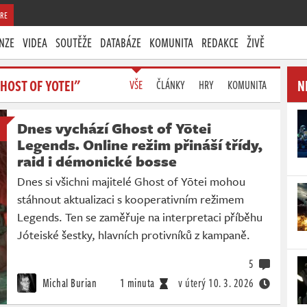
RE
NZE
VIDEA
SOUTĚŽE
DATABÁZE
KOMUNITA
REDAKCE
ŽIVĚ
HOST OF YOTEI"
N
VŠE
ČLÁNKY
HRY
KOMUNITA
Dnes vychází Ghost of Yōtei
Legends. Online režim přináší třídy,
raid i démonické bosse
Dnes si všichni majitelé Ghost of Yōtei mohou
stáhnout aktualizaci s kooperativním režimem
Legends. Ten se zaměřuje na interpretaci příběhu
Jóteiské šestky, hlavních protivníků z kampaně.
5
Michal Burian
1 minuta
v úterý
10. 3. 2026