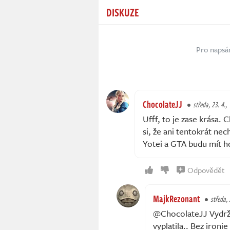
DISKUZE
Pro napsá
ChocolateJJ
středa, 23. 4.,
Ufff, to je zase krása.
si, že ani tentokrát ne
Yotei a GTA budu mít ho
Odpovědět
MajkRezonant
středa, 
@ChocolateJJ Vydrž, 
vyplatila.. Bez ironie