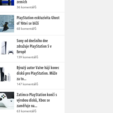
zemích
36 komentářů
PlayStation exkluzivita Ghost
of Yōtei se blíží
68 komentářů
Sony od dnešního dne
zdražuje PlayStation 5 v
Evropě
139 komentářů
Bývalý autor Valve hájí konec
disků pro PlayStation. Může
za to…
147 komentářů
Zatímco PlayStation končí s
výrobou disků, Xbox se
zaměřuje na…
63 komentářů