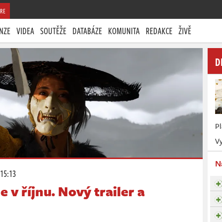
RE
NZE
VIDEA
SOUTĚŽE
DATABÁZE
KOMUNITA
REDAKCE
ŽIVĚ
D
P
Vy
N
 15:13
e v říjnu. Nový trailer a