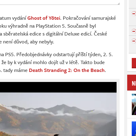
datum vydání
Ghost of Yōtei
. Pokračování samurajské
oku výhradně na PlayStation 5. Současně byl
 sběratelská edice s digitální Deluxe edicí. České
le není důvod, aby nebyly.
na PS5. Předobjednávky odstartují příští týden, 2. 5.
že by k vydání mohlo dojít už v létě. Takto bude
 6. tady máme
Death Stranding 2: On the Beach
.
N