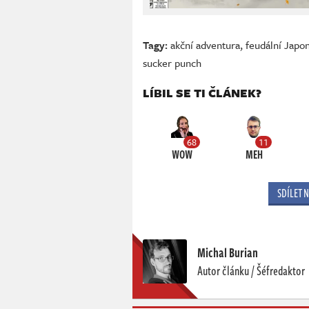
Tagy:
akční adventura
,
feudální Japo
sucker punch
LÍBIL SE TI ČLÁNEK?
68
11
WOW
MEH
SDÍLET 
Michal Burian
Autor článku / Šéfredaktor