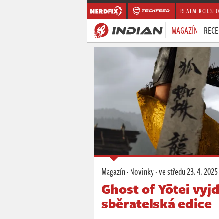
REALMERCH.STO
MAGAZÍN
RECE
Magazín
·
Novinky
·
ve středu
23. 4. 2025
Ghost of Yōtei vyjd
sběratelská edice