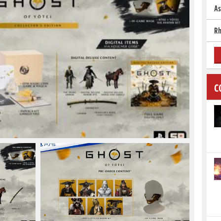
As
Rh
C