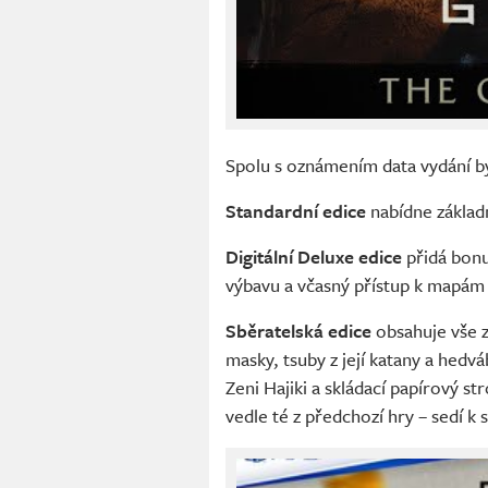
Spolu s oznámením data vydání by
Standardní edice
nabídne základn
Digitální Deluxe edice
přidá bonu
výbavu a včasný přístup k mapám z
Sběratelská edice
obsahuje vše z 
masky, tsuby z její katany a hedv
Zeni Hajiki a skládací papírový s
vedle té z předchozí hry – sedí k