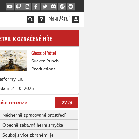
PŘIHLÁŠENÍ
ETAIL K OZNAČENÉ HŘE
Ghost of Yōtei
Sucker Punch
Productions
latformy:
dání: 2. 10. 2025
7
aše recenze
/ 10
Nádherně zpracované prostředí
Obecně zábavná herní smyčka
Souboj s více zbraněmi je