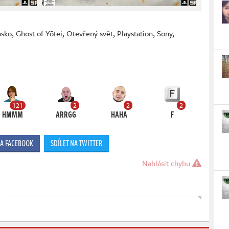
nsko
,
Ghost of Yōtei
,
Otevřený svět
,
Playstation
,
Sony
,
121
2
2
2
HMMM
ARRGG
HAHA
F
NA FACEBOOK
SDÍLET NA TWITTER
Nahlásit chybu