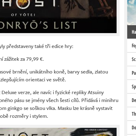
Ha
Fo
ly představeny také tři edice hry:
í zážitek za 79,99 €.
Sc
sové brnění, unikátního koně, barvy sedla, zlatou
Pa
lepšujícím orientaci ve světě.
Sp
Deluxe verze, ale navíc i fyzické repliky Atsuiny
ábného pásu se jmény všech šesti cílů. Přidává i minihru
De
trom ginkgo se soškou vlka. Masku lze krásně vystavit
Th
 sobě rozměry i stylem.
Do