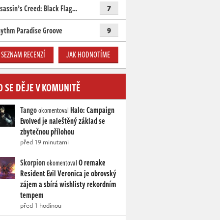
sassin’s Creed: Black Flag…
7
ythm Paradise Groove
9
SEZNAM RECENZÍ
JAK HODNOTÍME
O SE DĚJE V KOMUNITĚ
Tango
Halo: Campaign
okomentoval
Evolved je naleštěný základ se
zbytečnou přílohou
před 19 minutami
Skorpion
O remake
okomentoval
Resident Evil Veronica je obrovský
zájem a sbírá wishlisty rekordním
tempem
před 1 hodinou