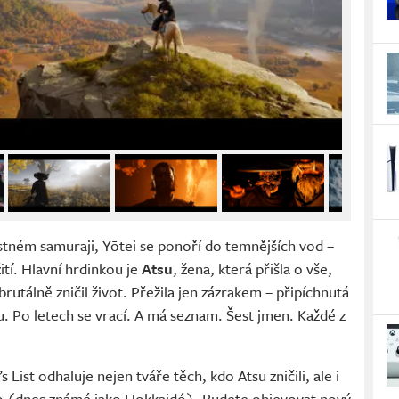
tném samuraji, Yōtei se ponoří do temnějších vod –
ití. Hlavní hrdinkou je
Atsu
, žena, která přišla o vše,
brutálně zničil život. Přežila jen zázrakem – připíchnutá
u. Po letech se vrací. A má seznam. Šest jmen. Každé z
List odhaluje nejen tváře těch, kdo Atsu zničili, ale i
o (dnes známé jako Hokkaidó). Budete objevovat nový