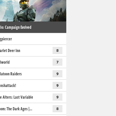
lo: Campaign Evolved
gpiercer
arlet Deer Inn
8
lworld
7
latoon Raiders
9
nshattack!
9
e Alters: Last Variable
9
om: The Dark Ages |…
8