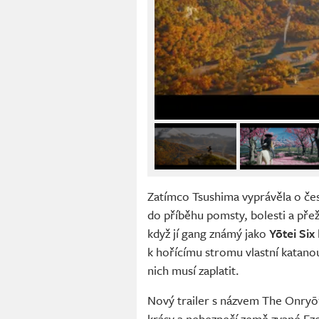
Zatímco Tsushima vyprávěla o čes
do příběhu pomsty, bolesti a přež
když jí gang známý jako
Yōtei Six
k hořícímu stromu vlastní katano
nich musí zaplatit.
Nový trailer s názvem The Onryō’s 
krásy a nebezpečí země zvané Ez