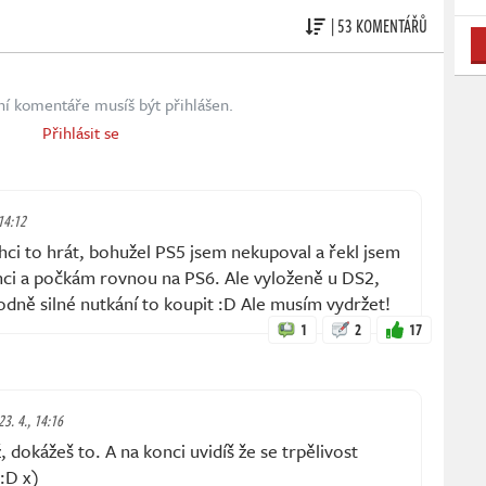
| 53 KOMENTÁŘŮ
ní komentáře musíš být přihlášen.
Přihlásit se
 14:12
 Chci to hrát, bohužel PS5 jsem nekupoval a řekl jsem
chci a počkám rovnou na PS6. Ale vyloženě u DS2,
dně silné nutkání to koupit :D Ale musím vydržet!
1
2
17
23. 4., 14:16
dokážeš to. A na konci uvidíš že se trpělivost
 :D x)