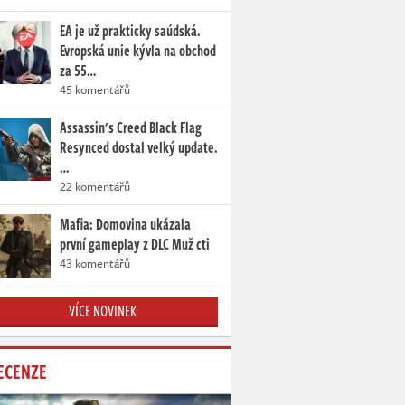
EA je už prakticky saúdská.
Evropská unie kývla na obchod
za 55…
45 komentářů
Assassin's Creed Black Flag
Resynced dostal velký update.
…
22 komentářů
Mafia: Domovina ukázala
první gameplay z DLC Muž cti
43 komentářů
VÍCE NOVINEK
ECENZE