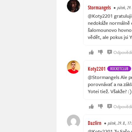
Stormangels
pátek, 29.
@Koty2201 gratuluji t
nedokáže normálně di
šalomounovo hovno 
vědět, ale pokus jsi 
Odpověd
Koty2201
ROCKETCLUB
@Stormangels Ale prv
porovnávať a na zák
Yotei tiež. Všakže? :)
Odpověd
Dazlirn
pátek, 29. 8., 17
@Koty2201 Ty Sašo po