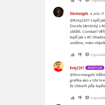
Odpověd
Stormangels
pátek, 29.
@Koty2201 Lepší jak 
Docela identický s AC
ubližili. Combat? Vě
lepší jak v AC:Shadow
uvidíme, mám objedn
Odpověd
Koty2201
ROCKETCLUB
@Stormangels Vážne ho
grafika ako v Ubi hre
že Ubisoft píše lepš
Odpověd