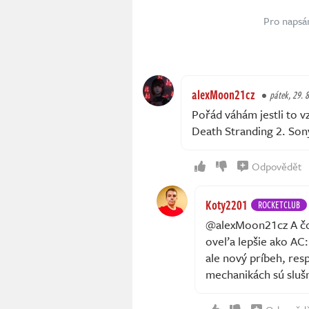
Pro napsá
alexMoon21cz
pátek, 29. 8
Pořád váhám jestli to vz
Death Stranding 2. Son
Odpovědět
Koty2201
ROCKETCLUB
@alexMoon21cz A čo 
oveľa lepšie ako AC:
ale nový príbeh, res
mechanikách sú sluš