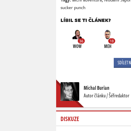
sucker punch
LÍBIL SE TI ČLÁNEK?
36
18
WOW
MEH
SDÍLET 
Michal Burian
Autor článku / Šéfredaktor
DISKUZE