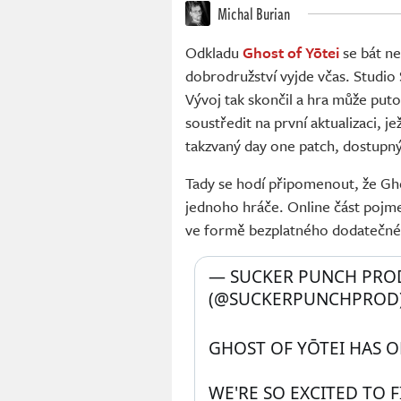
Michal Burian
Odkladu
Ghost of Yōtei
se bát n
dobrodružství vyjde včas. Studio
Vývoj tak skončil a hra může put
soustředit na první aktualizaci, j
takzvaný day one patch, dostupný
Tady se hodí připomenout, že Gh
jednoho hráče. Online část poj
ve formě bezplatného dodatečné
— SUCKER PUNCH PRO
(@SUCKERPUNCHPROD)
GHOST OF YŌTEI HAS O
WE'RE SO EXCITED TO F