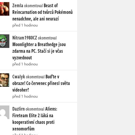
Zemla
Beast of
okomentoval
Reincarnation od tvůrců Pokémonů
nenadchne, ale ani neurazí
před 1 hodinou
Nitram1980CZ
okomentoval
Moonlighter a Breathedge jsou
zdarma na PC. Stačí si je včas
vyzvednout
před 1 hodinou
Cwalyk
Buďte v
okomentoval
obraze! Co červenec přinesl světu
videoher?
před 1 hodinou
Dazlirn
Aliens:
okomentoval
Fireteam Elite 2 láká na
kooperativní chaos proti
xenomorfům