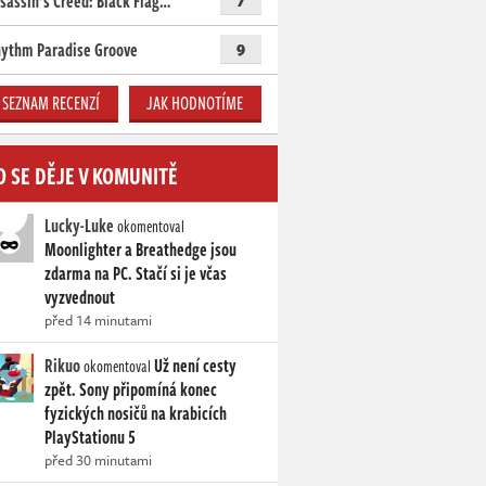
sassin’s Creed: Black Flag…
7
ythm Paradise Groove
9
SEZNAM RECENZÍ
JAK HODNOTÍME
O SE DĚJE V KOMUNITĚ
Lucky-Luke
okomentoval
Moonlighter a Breathedge jsou
zdarma na PC. Stačí si je včas
vyzvednout
před 14 minutami
Rikuo
Už není cesty
okomentoval
zpět. Sony připomíná konec
fyzických nosičů na krabicích
PlayStationu 5
před 30 minutami