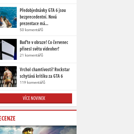
Předobjednávky GTA 6 jsou
bezprecedentní. Nová
prezentace má…
50 komentářů
Buďte v obraze! Co červenec
přinesl světu videoher?
21 komentářů
Vrchol chamtivosti? Rockstar
schytává kritiku za GTA 6
119 komentářů
VÍCE NOVINEK
ECENZE