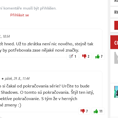
As
ní komentáře musíš být přihlášen.
Rh
Přihlásit se
., 10:54
C
ít hned. Už to zkrátka není nic nového, stejně tak
y by potřebovala zase nějaké nové značky.
1
2
7
pátek, 29. 8., 11:44
si čakal od pokračovania série? Určite to bude
 Shadows. O tomto sú pokračovania. Štýl ten istý,
pektíve pokračovanie. S tým že v herných
né zmeny :)
7
11