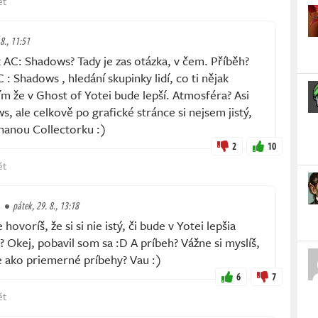
ět
 8., 11:51
AC: Shadows? Tady je zas otázka, v čem. Příběh?
 : Shadows , hledání skupinky lidí, co ti nějak
řím že v Ghost of Yotei bude lepší. Atmosféra? Asi
s, ale celkově po grafické stránce si nejsem jistý,
anou Collectorku :)
2
10
ět
pátek, 29. 8., 13:18
voríš, že si si nie istý, či bude v Yotei lepšia
? Okej, pobavil som sa :D A príbeh? Vážne si myslíš,
ie ako priemerné príbehy? Vau :)
6
7
ět