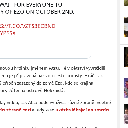
WAIT FOR EVERYONE TO 
TY OF EZO ON OCTOBER 2ND.
S://T.CO/VZTS3ECBND
IYPSSX
a novou hrdinku jménem
Atsu
. Té v dětství vyvraždili
tech je připravená na svou cestu pomsty. Hráči tak
 příběh zasazený do země Ezo, kde se krajina
hory Jótei na ostrově Hokkaidó.
y videu, tak Atsu bude využívat různé zbraně, včetně
ící zbraně Yari
a tady zase
ukázka lákající na smrtící