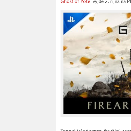
Ghost of Yōtei
vyjde 2. října na 
Tagy:
akční adventura
,
feudální Japo