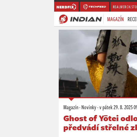
REALMERCH.STO
MAGAZÍN
RECE
Magazín
·
Novinky
·
v pátek
29. 8. 2025 0
Ghost of Yōtei od
předvádí střelné 