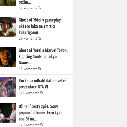
režim…
17 komentářů
Ghost of Yōtei v gameplay
ukázce láká na smrtící
kusarigamu
29 komentářů
Ghost of Yotei a Marvel Tokon:
Fighting Souls na Tokyo
Game…
13 komentářů
Rockstar odhalil datum velké
prezentace GTA VI
121 komentářů
Už není cesty zpět. Sony
připomíná konec fyzických
nosičů na…
129 komentářů