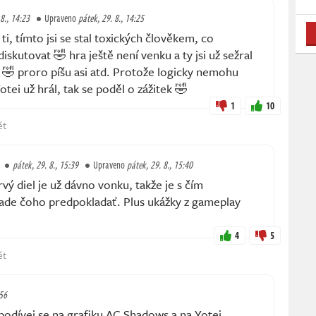
 8., 14:23
Upraveno
pátek, 29. 8., 14:25
i, tímto jsi se stal toxických člověkem, co
skutovat 🤣 hra ještě není venku a ty jsi už sežral
 proro píšu asi atd. Protože logicky nemohu
Yotei už hrál, tak se poděl o zážitek 🤣
1
10
ět
pátek, 29. 8., 15:39
Upraveno
pátek, 29. 8., 15:40
ý diel je už dávno vonku, takže je s čím
lade čoho predpokladať. Plus ukážky z gameplay
4
5
ět
:56
dívej se na grafiku AC Shadows a na Yotei...