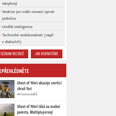
návykový
Veskrze jen málo inovací oproti
jedničce
Umělá inteligence
Technické nedokonalosti (např.
v dialozích)
SEZNAM RECENZÍ
JAK HODNOTÍME
EPŘEHLÉDNĚTE
Ghost of Yōtei ukazuje smrtící
zbraň Yari
44 komentářů
Ghost of Yōtei láká na osobní
pomstu. Multiplayerový