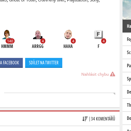
Ha
Fo
140
4
4
4
HMMM
ARRGG
HAHA
F
Sc
NA FACEBOOK
SDÍLET NA TWITTER
Pa
Nahlásit chybu
Sp
De
Th
Do
| 34 KOMENTÁŘŮ