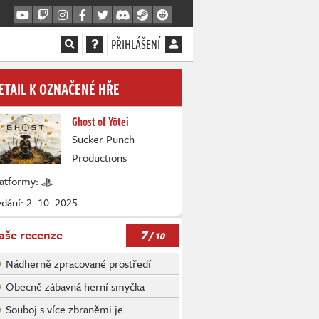
PŘIHLÁŠENÍ
ETAIL K OZNAČENÉ HŘE
Ghost of Yōtei
Sucker Punch
Productions
latformy:
dání: 2. 10. 2025
7
aše recenze
/ 10
Nádherně zpracované prostředí
Obecně zábavná herní smyčka
Souboj s více zbraněmi je