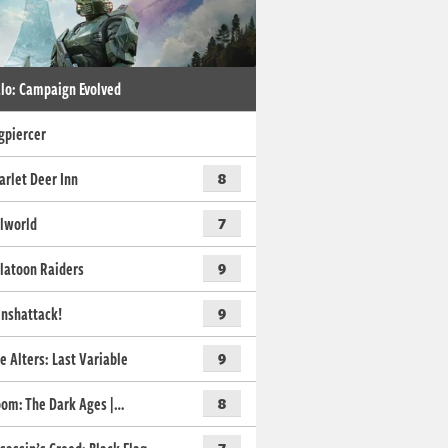
lo: Campaign Evolved
gpiercer
arlet Deer Inn
8
lworld
7
latoon Raiders
9
nshattack!
9
e Alters: Last Variable
9
om: The Dark Ages |…
8