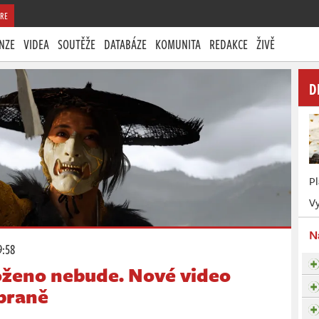
RE
NZE
VIDEA
SOUTĚŽE
DATABÁZE
KOMUNITA
REDAKCE
ŽIVĚ
D
P
Vy
N
9:58
loženo nebude. Nové video
zbraně