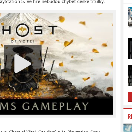
PlayStation 5. Ve hře nebudou chybět české titulky.
R
nsko
,
Ghost of Yōtei
,
Otevřený svět
,
Playstation
,
Sony
,