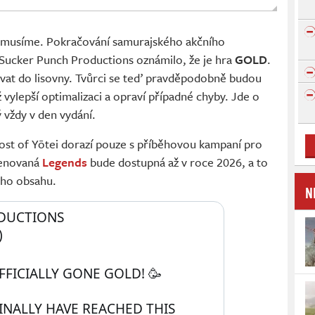
emusíme. Pokračování samurajského akčního
 Sucker Punch Productions oznámilo, že je hra
GOLD
.
ovat do lisovny. Tvůrci se teď pravděpodobně budou
ež vylepší optimalizaci a opraví případné chyby. Jde o
 vždy v den vydání.
ost of Yōtei dorazí pouze s příběhovou kampaní pro
menovaná
Legends
bude dostupná až v roce 2026, a to
ho obsahu.
N
DUCTIONS 
 
FFICIALLY GONE GOLD! 🥳
INALLY HAVE REACHED THIS 