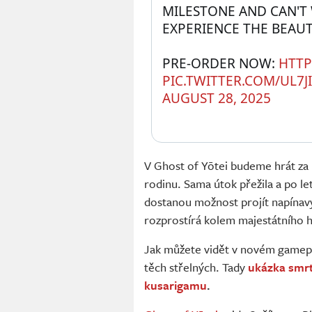
MILESTONE AND CAN'T 
EXPERIENCE THE BEAU
PRE-ORDER NOW: 
HTTP
PIC.TWITTER.COM/UL7J
AUGUST 28, 2025
V Ghost of Yōtei budeme hrát z
rodinu. Sama útok přežila a po le
dostanou možnost projít napínavý
rozprostírá kolem majestátního 
Jak můžete vidět v novém gamepla
těch střelných. Tady
ukázka smrt
kusarigamu
.