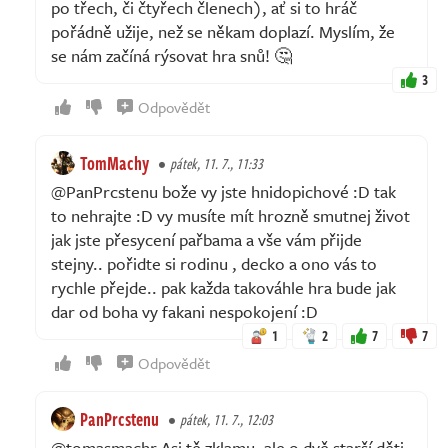
po třech, či čtyřech členech), ať si to hráč
pořádně užije, než se někam doplazí. Myslím, že
se nám začíná rýsovat hra snů! 🤔
3
Odpovědět
TomMachy
pátek, 11. 7., 11:33
@PanPrcstenu bože vy jste hnidopichové :D tak
to nehrajte :D vy musíte mít hrozně smutnej život
jak jste přesycení pařbama a vše vám přijde
stejny.. pořidte si rodinu , decko a ono vás to
rychle přejde.. pak každa takováhle hra bude jak
dar od boha vy fakani nespokojení :D
1
2
7
7
Odpovědět
PanPrcstenu
pátek, 11. 7., 12:03
@tomasmachr Asi tě zklamu, ale o dvě starší děti