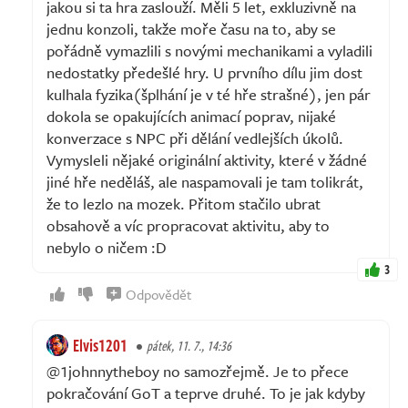
jakou si ta hra zaslouží. Měli 5 let, exkluzivně na
jednu konzoli, takže moře času na to, aby se
pořádně vymazlili s novými mechanikami a vyladili
nedostatky předešlé hry. U prvního dílu jim dost
kulhala fyzika(šplhání je v té hře strašné), jen pár
dokola se opakujících animací poprav, nijaké
konverzace s NPC při dělání vedlejších úkolů.
Vymysleli nějaké originální aktivity, které v žádné
jiné hře neděláš, ale naspamovali je tam tolikrát,
že to lezlo na mozek. Přitom stačilo ubrat
obsahově a víc propracovat aktivitu, aby to
nebylo o ničem :D
3
Odpovědět
Elvis1201
pátek, 11. 7., 14:36
@1johnnytheboy no samozřejmě. Je to přece
pokračování GoT a teprve druhé. To je jak kdyby