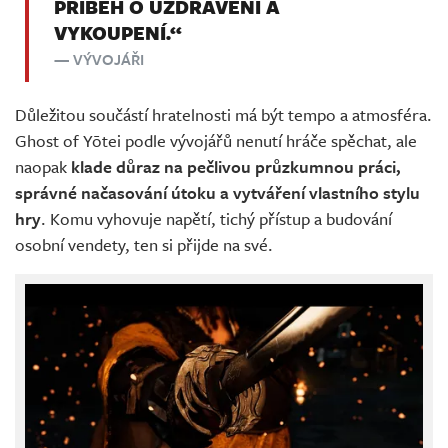
PŘÍBĚH O UZDRAVENÍ A
VYKOUPENÍ.“
VÝVOJÁŘI
Důležitou součástí hratelnosti má být tempo a atmosféra.
Ghost of Yōtei podle vývojářů nenutí hráče spěchat, ale
naopak
klade důraz na pečlivou průzkumnou práci,
správné načasování útoku a vytváření vlastního stylu
hry
. Komu vyhovuje napětí, tichý přístup a budování
osobní vendety, ten si přijde na své.