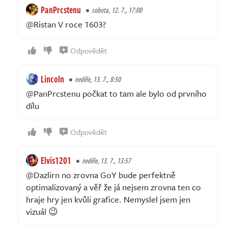
PanPrcstenu
sobota, 12. 7., 17:00
@Ristan V roce 1603?
Odpovědět
Lincoln
neděle, 13. 7., 8:50
@PanPrcstenu počkat to tam ale bylo od prvního
dílu
Odpovědět
Elvis1201
neděle, 13. 7., 13:57
@Dazlirn no zrovna GoY bude perfektně
optimalizovaný a věř že já nejsem zrovna ten co
hraje hry jen kvůli grafice. Nemyslel jsem jen
vizuál 😉