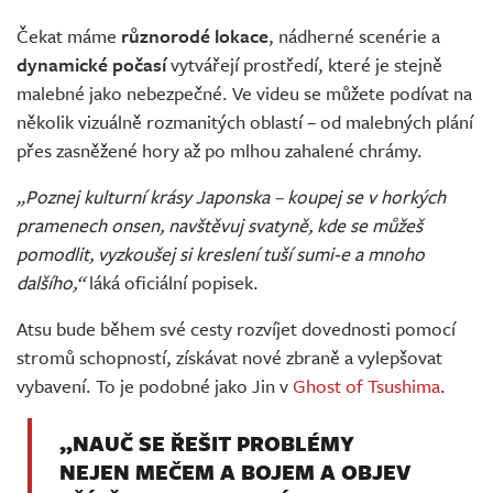
Čekat máme
různorodé lokace
, nádherné scenérie a
dynamické počasí
vytvářejí prostředí, které je stejně
malebné jako nebezpečné. Ve videu se můžete podívat na
několik vizuálně rozmanitých oblastí – od malebných plání
přes zasněžené hory až po mlhou zahalené chrámy.
„Poznej kulturní krásy Japonska – koupej se v horkých
pramenech onsen, navštěvuj svatyně, kde se můžeš
pomodlit, vyzkoušej si kreslení tuší sumi-e a mnoho
dalšího,“
láká oficiální popisek.
Atsu bude během své cesty rozvíjet dovednosti pomocí
stromů schopností, získávat nové zbraně a vylepšovat
vybavení. To je podobné jako Jin v
Ghost of Tsushima
.
„NAUČ SE ŘEŠIT PROBLÉMY
NEJEN MEČEM A BOJEM A OBJEV