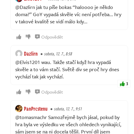
@Dazlirn jak tu píše bokas “haloooo je někdo
doma?” GoY vypadá skvěle víc není potřeba… hry
v takové kvalitě se vidí málo kdy…
Odpovědět
Dazlirn
sobota, 12. 7., 8:58
@Elvis1201 wau. Takže stačí když hra vypadá
skvěle a to vám stačí. Světě div se proč hry dnes
vychází tak jak vychází.
3
Odpovědět
PanPrcstenu
sobota, 12. 7., 9:51
@tomasmachr Samozřejmě bych jásal, pokud by
hra byla ve výsledku ve všech ohledech vynikající,
sám jsem se na ni docela těšil. První díl jsem