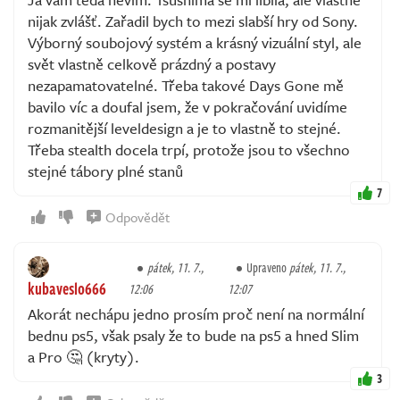
nijak zvlášť. Zařadil bych to mezi slabší hry od Sony.
Výborný soubojový systém a krásný vizuální styl, ale
svět vlastně celkově prázdný a postavy
nezapamatovatelné. Třeba takové Days Gone mě
bavilo víc a doufal jsem, že v pokračování uvidíme
rozmanitější leveldesign a je to vlastně to stejné.
Třeba stealth docela trpí, protože jsou to všechno
stejné tábory plné stanů
7
Odpovědět
pátek, 11. 7.,
Upraveno
pátek, 11. 7.,
kubaveslo666
12:06
12:07
Akorát nechápu jedno prosím proč není na normální
bednu ps5, však psaly že to bude na ps5 a hned Slim
a Pro 🤔 (kryty).
3