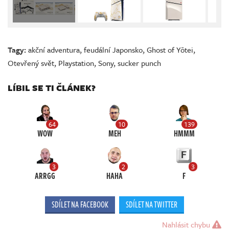
Tagy:
akční adventura
,
feudální Japonsko
,
Ghost of Yōtei
,
Otevřený svět
,
Playstation
,
Sony
,
sucker punch
LÍBIL SE TI ČLÁNEK?
64
10
139
WOW
MEH
HMMM
3
2
3
ARRGG
HAHA
F
SDÍLET NA FACEBOOK
SDÍLET NA TWITTER
Nahlásit chybu