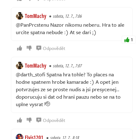
TomMachy
sobota, 12. 7., 7:06
@PanPrcstenu Nazor nikomu neberu. Hra to ale
urcite spatna nebude :) At se dari ;)
1
Odpovědět
TomMachy
sobota, 12. 7., 7:07
@darth_stofi Spatna hra tohle? To places na
hodne spatnem hrobe kamarade :) A opet jen
potvrzujes ze se proste nudis a jsi presycenej..
doporucuju si dat od hrani pauzu nebo se na to
uplne vysrat 🫡
Odpovědět
Elvis1201
sobota, 12. 7., 8:18