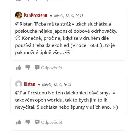
PanPrcstenu
sobota, 12. 7., 14:41
@Ristan Třeba má ta stráž v uších sluchátka a
poslouchá nějaké japonské dobové odrhovačky.
😉 Konečně, proč ne, když se v druhém díle
používá třeba dalekohled (v roce 1603!), to je
pak možné úplně vše... 🤣
Odpovědět
Ristan
sobota, 12. 7., 16:45
@PanPrcstenu No ten dalekohled dává smysl v
takovém open worldu, tak to bych jim tolik
nevyčítal. Sluchátka nebo špunty v uších ano. :-)
Odpovědět