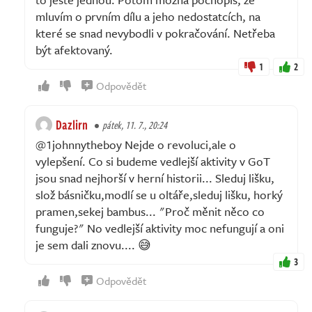
mluvím o prvním dílu a jeho nedostatcích, na
které se snad nevybodli v pokračování. Netřeba
být afektovaný.
1
2
Odpovědět
Dazlirn
pátek, 11. 7., 20:24
@1johnnytheboy Nejde o revoluci,ale o
vylepšení. Co si budeme vedlejší aktivity v GoT
jsou snad nejhorší v herní historii... Sleduj lišku,
slož básničku,modlí se u oltáře,sleduj lišku, horký
pramen,sekej bambus... "Proč měnit něco co
funguje?" No vedlejší aktivity moc nefungují a oni
je sem dali znovu.... 😅
3
Odpovědět