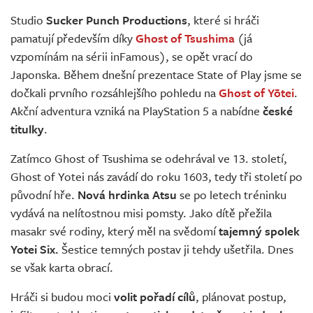
Živě
Studio
Sucker Punch Productions
, které si hráči
pamatují především díky
Ghost of Tsushima
(já
vzpomínám na sérii inFamous), se opět vrací do
Japonska. Během dnešní prezentace State of Play jsme se
dočkali prvního rozsáhlejšího pohledu na
Ghost of Yōtei
.
Akční adventura vzniká na PlayStation 5 a nabídne
české
titulky
.
Zatímco Ghost of Tsushima se odehrával ve 13. století,
Ghost of Yotei nás zavádí do roku 1603, tedy tři století po
původní hře.
Nová hrdinka Atsu
se po letech tréninku
vydává na nelítostnou misi pomsty. Jako dítě přežila
masakr své rodiny, který měl na svědomí
tajemný spolek
Yotei Six.
Šestice temných postav ji tehdy ušetřila. Dnes
se však karta obrací.
Hráči si budou moci
volit pořadí cílů
, plánovat postup,