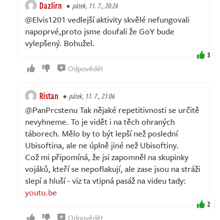
Dazlirn
pátek, 11. 7., 20:26
@Elvis1201 vedlejší aktivity skvělé nefungovali
napoprvé,proto jsme doufali že GoY bude
vylepšený. Bohužel.
3
Odpovědět
Ristan
pátek, 11. 7., 21:06
@PanPrcstenu Tak nějaké repetitivnosti se určitě
nevyhneme. To je vidět i na těch ohraných
táborech. Mělo by to být lepší než poslední
Ubisoftina, ale ne úplně jiné než Ubisoftiny.
Což mi připomíná, že jsi zapomněl na skupinky
vojáků, kteří se nepoflakují, ale zase jsou na stráži
slepí a hluší - viz ta vtipná pasáž na videu tady:
youtu.be
2
Odpovědět