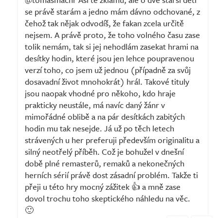
se právě starám a jedno mám dávno odchované, z
čehož tak nějak odvodíš, že fakan zcela určitě
nejsem. A právě proto, že toho volného času zase
tolik nemám, tak si jej nehodlám zasekat hrami na
desítky hodin, které jsou jen lehce poupravenou
verzí toho, co jsem už jednou (případně za svůj
dosavadní život mnohokrát) hrál. Takové tituly
jsou naopak vhodné pro někoho, kdo hraje
prakticky neustále, má navíc daný žánr v
mimořádné oblibě a na pár desítkách zabitých
hodin mu tak nesejde. Já už po těch letech
strávených u her preferuji především originalitu a
silný neotřelý příběh. Což je bohužel v dnešní
době plné remasterů, remaků a nekonečných
herních sérií právě dost zásadní problém. Takže ti
přeji u této hry mocný zážitek 👍 a mně zase
dovol trochu toho skeptického náhledu na věc.
🙂