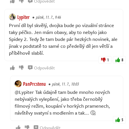
Odpovědět
Lypiter
pátek, 11. 7., 9:46
První díl byl skvělý, dvojka bude po vizuální stránce
taky péčko. Jen mám obavy, aby to nebylo jako
Spidey 2. Tedy že tam bude pár hezkých novinek, ale
jinak v podstatě to samé co předešlý díl jen větší a
příběhově slabší.
1
8
Odpovědět
PanPrcstenu
pátek, 11. 7., 10:03
@Lypiter Tak údajně tam bude mnoho nových
nebývalých vylepšení, jako třeba černobílý
filmový režim, koupání v horkých pramenech,
návštěvy svatyní s modlením a tak... 🤔
5
Odpovědět