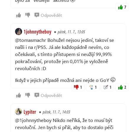
7
Odpovědět
1johnnytheboy
pátek, 11. 7., 13:05
@tomasmachr Bohužel nejsou jediní, takoví se
našli i na r/PS5. Já ale každopádně nevím, co
očekávali, s tímto přístupem si neužijí 99,99%
pokračování, protože jen 0,01% je vyloženě
revolučních :D
Ikdyž v jejich případě možná ani nejde o GoY 🤭
1
1
1
2
Odpovědět
Lypiter
pátek, 11. 7., 14:03
@1johnnytheboy Nikdo neříká, že to musí být
revoluční. Jen bych si přál, aby to dostalo péči