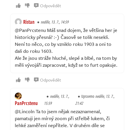
Odpovědět
Ristan
neděle, 13. 7., 14:59
@PanPrcstenu Máš snad dojem, že většina her je
historicky přesná? :-) Časově se tolik nesekli.
Není to něco, co by vzniklo roku 1903 a oni to
dali do roku 1603.
Ale že jsou stráže hluché, slepé a blbé, na tom by
měli vývojáři zapracovat, když se to furt opakuje.
Odpovědět
neděle, 13. 7.,
Upraveno
neděle, 13. 7.,
PanPrcstenu
15:59
21:42
@Lincoln Ta to jsem nějak nezaznamenal,
pamatuji jen mírný zoom při střelbě lukem, či
lehké zaměření nepřítele. V druhém díle se