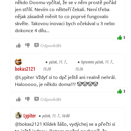
někdo Doomu vyčítal, že se v něm prostě pořád
jen střílí. Nevím co někteří čekali. Není třeba
nějak zásadně měnit to co poprvé fungovalo
skvěle. Takovou inovaci bych očekával u 3 nebo
dokonce 4 dílu…
5
Odpovědět
pátek, 11. 7.,
Upraveno
pátek, 11. 7.,
bokas2121
15:20
15:26
@Lypiter Vždyť si to dpč ještě ani realně nehrál.
Halooooo, je někdo doma??? 🤡🤡🤡🤡
3
Odpovědět
Lypiter
pátek, 11. 7., 16:00
@bokas2121 Klídek šášo, vydýchej se a přečti si
to ještě jednou. Potom možná pochopíš, že