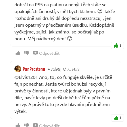
dohrál na PS5 na platinu a nebýt těch stále se
opakujících činností, vrněl bych blahem. 😉 Takže
rozhodně ani druhý díl dopředu nezatracuji, jen
jsem opatrný v předčasném úsudku. Každopádně
vyčkejme, zajíci, jak známo, se počítají až po
honu. Měj nádherný den! 🙂
2
Odpovědět
PanPrcstenu
sobota, 12. 7., 14:13
@Elvis1201 Ano, to, co funguje skvěle, je určitě
fajn ponechat. Jenže tvůrci bohužel recyklují
právě ty činnosti, které už jednak byly v prvním
díle, navíc lezly po delší době hráčům pěkně na
nervy. A právě toto je zde hlavním předmětem
výtek.
1
Odpovědět