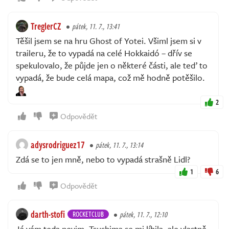
TreglerCZ
pátek, 11. 7., 13:41
Těšil jsem se na hru Ghost of Yotei. Všiml jsem si v
traileru, že to vypadá na celé Hokkaidó – dřív se
spekulovalo, že půjde jen o některé části, ale teď to
vypadá, že bude celá mapa, což mě hodně potěšilo.
2
Odpovědět
adysrodriguez17
pátek, 11. 7., 13:14
Zdá se to jen mně, nebo to vypadá strašně Lidl?
1
6
Odpovědět
darth-stofi
ROCKETCLUB
pátek, 11. 7., 12:10
Já vám teda nevim. Tsushima se mi líbila, ale vlastně