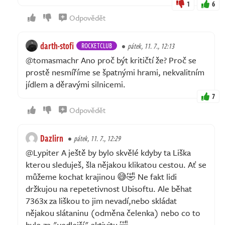
1
6
Odpovědět
darth-stofi
ROCKETCLUB
pátek, 11. 7., 12:13
@tomasmachr Ano proč být kritičtí že? Proč se
prostě nesmíříme se špatnými hrami, nekvalitním
jídlem a děravými silnicemi.
7
Odpovědět
Dazlirn
pátek, 11. 7., 12:29
@Lypiter A ještě by bylo skvělé kdyby ta Liška
kterou sleduješ, šla nějakou klikatou cestou. Ať se
můžeme kochat krajinou 😅🤣 Ne fakt lidi
držkujou na repetetivnost Ubisoftu. Ale běhat
7363x za liškou to jim nevadí,nebo skládat
nějakou slátaninu (odměna čelenka) nebo co to
bylo za "vedlejší" aktivitu 🤣