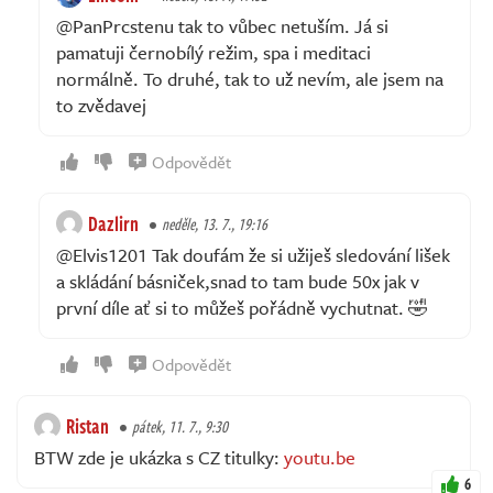
@PanPrcstenu tak to vůbec netuším. Já si
pamatuji černobílý režim, spa i meditaci
normálně. To druhé, tak to už nevím, ale jsem na
to zvědavej
Odpovědět
Dazlirn
neděle, 13. 7., 19:16
@Elvis1201 Tak doufám že si užiješ sledování lišek
a skládání básniček,snad to tam bude 50x jak v
první díle ať si to můžeš pořádně vychutnat. 🤣
Odpovědět
Ristan
pátek, 11. 7., 9:30
BTW zde je ukázka s CZ titulky:
youtu.be
6