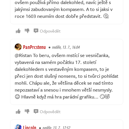
ovšem používá přímo dalekohled, navíc ještě s
jakýmsi zabudovaným kompasem. A to si jaksi v
roce 1603 neumím dost dobře představit. 🤔
Odpovědět
PanPrcstenu
neděle, 13. 7., 16:04
@Ristan To beru, ovšem mstící se vesničanka,
vybavená na samém počátku 17. století
dalekohledem s vestavěným kompasem, to je
přeci jen dost slušný nonsens, to si tvůrci pohlídat
mohli. Chápu ale, že většina děcek se nad tímto
nepozastaví a snesou i mnohem větší nesmysly.
😉 Hlavně když má hra parádní grafiku... 🙄🤣
Odpovědět
Lincoln
neděle, 13. 7., 17:52