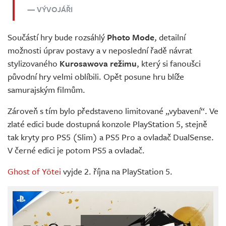
VÝVOJÁŘI
Součástí hry bude rozsáhlý
Photo Mode
, detailní
možnosti úprav postavy a v neposlední řadě návrat
stylizovaného
Kurosawova režimu
, který si fanoušci
původní hry velmi oblíbili. Opět posune hru blíže
samurajským filmům.
Zároveň s tím bylo představeno limitované „vybavení“. Ve
zlaté edici bude dostupná konzole PlayStation 5, stejně
tak kryty pro PS5 (Slim) a PS5 Pro a ovladač DualSense.
V černé edici je potom PS5 a ovladač.
Ghost of Yōtei
vyjde 2. října na PlayStation 5.