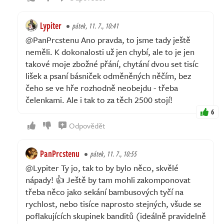
Lypiter
pátek, 11. 7., 10:41
@PanPrcstenu Ano pravda, to jsme tady ještě
neměli. K dokonalosti už jen chybí, ale to je jen
takové moje zbožné přání, chytání dvou set tisíc
lišek a psaní básniček odměněných něčím, bez
čeho se ve hře rozhodně neobejdu - třeba
čelenkami. Ale i tak to za těch 2500 stojí!
6
Odpovědět
PanPrcstenu
pátek, 11. 7., 10:55
@Lypiter Ty jo, tak to by bylo něco, skvělé
nápady! 👍 Ještě by tam mohli zakomponovat
třeba něco jako sekání bambusových tyčí na
rychlost, nebo tisíce naprosto stejných, všude se
poflakujících skupinek banditů (ideálně pravidelně