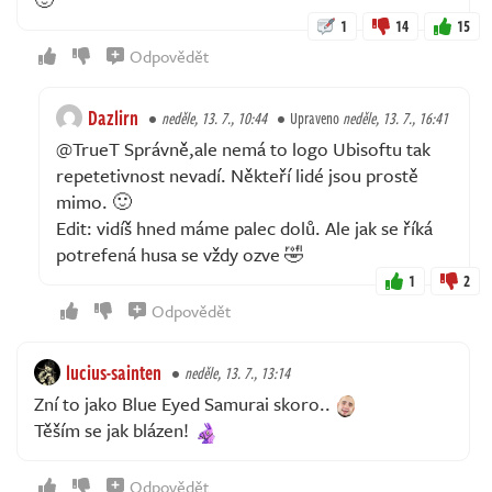
1
14
15
Odpovědět
Dazlirn
neděle, 13. 7., 10:44
Upraveno
neděle, 13. 7., 16:41
@TrueT Správně,ale nemá to logo Ubisoftu tak
repetetivnost nevadí. Někteří lidé jsou prostě
mimo. 🙂
Edit: vidíš hned máme palec dolů. Ale jak se říká
potrefená husa se vždy ozve 🤣
1
2
Odpovědět
lucius-sainten
neděle, 13. 7., 13:14
Zní to jako Blue Eyed Samurai skoro..
Těším se jak blázen!
Odpovědět