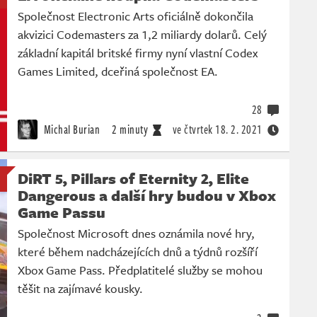
Společnost Electronic Arts oficiálně dokončila
akvizici Codemasters za 1,2 miliardy dolarů. Celý
základní kapitál britské firmy nyní vlastní Codex
Games Limited, dceřiná společnost EA.
28
Michal Burian
2 minuty
ve čtvrtek
18. 2. 2021
DiRT 5, Pillars of Eternity 2, Elite
Dangerous a další hry budou v Xbox
Game Passu
Společnost Microsoft dnes oznámila nové hry,
které během nadcházejících dnů a týdnů rozšíří
Xbox Game Pass. Předplatitelé služby se mohou
těšit na zajímavé kousky.