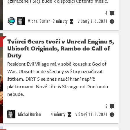
(zkráceně FSR) bude k dispozici už tento měsíc.
4
Michal Burian
2 minuty
v úterý
1. 6. 2021
Tvůrci Gears tvoří v Unreal Enginu 5,
Ubisoft Originals, Rambo do Call of
Duty
Resident Evil Village má v sobě kousek z God of
War. Ubisoft bude všechny své hry označovat
štítkem. DiRT 5 se dnes naučí hraní napříč
platformami. Nové Life is Strange od Dontnodu
nebude.
5
Michal Burian
4 minuty
v úterý
11. 5. 2021