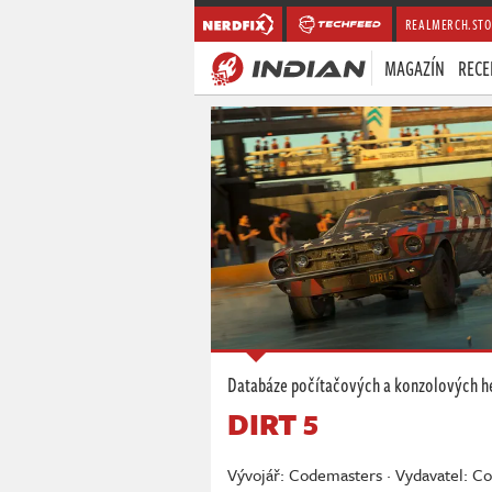
REALMERCH.STO
MAGAZÍN
RECE
Databáze počítačových a konzolových h
DIRT 5
Vývojář: Codemasters · Vydavatel: C