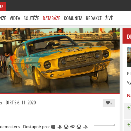
RE
NZE
VIDEA
SOUTĚŽE
DATABÁZE
KOMUNITA
REDAKCE
ŽIVĚ
D
P
Vy
N
er
·
DIRT 5
6. 11. 2020
6
odemasters · Dostupné pro: