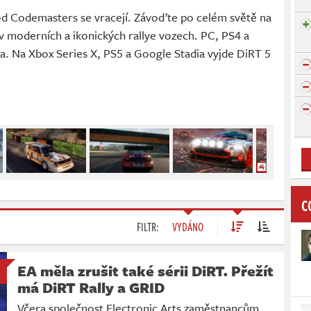
d Codemasters se vracejí. Závoďte po celém světě na
 v moderních a ikonických rallye vozech. PC, PS4 a
na. Na Xbox Series X, PS5 a Google Stadia vyjde DiRT 5
C
FILTR:
VYDÁNO
EA měla zrušit také sérii DiRT. Přežít
má DiRT Rally a GRID
Včera společnost Electronic Arts zaměstnancům