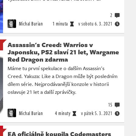
2
Michal Burian
1 minuta
v sobotu
6. 3. 2021
Assassin's Creed: Warrios v
Japonsku, PS2 slaví 21 let, Wargame
Red Dragon zdarma
Máme tu první spekulace o dalším Assassin's
Creed. Yakuza: Like a Dragon může být posledním
dílem série. Nejprodávanější konzole v historii
oslavuje 21 let a další zprávičky.
15
Michal Burian
4 minuty
v pátek
5. 3. 2021
EA oficiálně koupila Codemasters