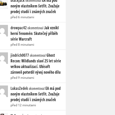
blackjack
EA má pod
okomentoval
novým vlastníkem šetřit. Zvažuje
prodej studií i známých značek
před 6 minutami
drowpac42
Jak vznikl
okomentoval
herní fenomén: Skutečný příběh
série Warcraft
před 8 minutami
jindrich0077
Ghost
okomentoval
Recon: Wildlands slaví 25 let série
velkou aktualizací. Ubisoft
zároveň potvrdil vývoj nového dílu
před 9 minutami
LukasZedek
EA má pod
okomentoval
novým vlastníkem šetřit. Zvažuje
prodej studií i známých značek
před 12 minutami