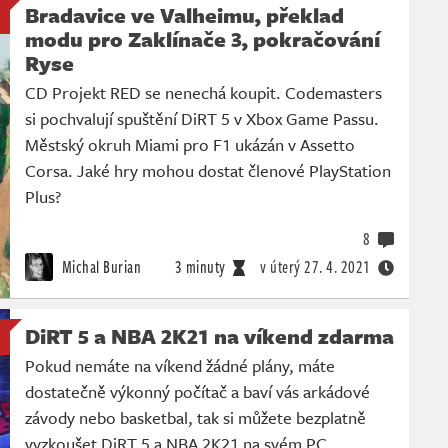
Bradavice ve Valheimu, překlad
modu pro Zaklínače 3, pokračování
Ryse
CD Projekt RED se nenechá koupit. Codemasters
si pochvalují spuštění DiRT 5 v Xbox Game Passu.
Městský okruh Miami pro F1 ukázán v Assetto
Corsa. Jaké hry mohou dostat členové PlayStation
Plus?
8
Michal Burian
3 minuty
v úterý
27. 4. 2021
DiRT 5 a NBA 2K21 na víkend zdarma
Pokud nemáte na víkend žádné plány, máte
dostatečně výkonný počítač a baví vás arkádové
závody nebo basketbal, tak si můžete bezplatně
vyzkoušet DiRT 5 a NBA 2K21 na svém PC.