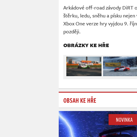
Arkádové off-road závody DiRT o
štěrku, ledu, sněhu a písku nejen
Xbox One verze hry vyjdou 9. říj
později.
OBRÁZKY KE HŘE
OBSAH KE HŘE
NOVINKA