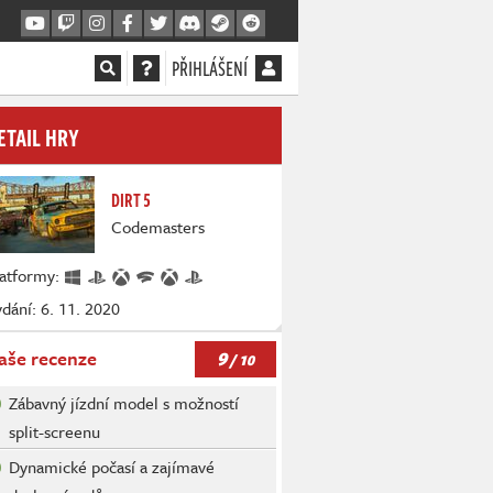
PŘIHLÁŠENÍ
ETAIL HRY
DIRT 5
Codemasters
latformy:
dání: 6. 11. 2020
9
aše recenze
/ 10
Zábavný jízdní model s možností
split-screenu
Dynamické počasí a zajímavé