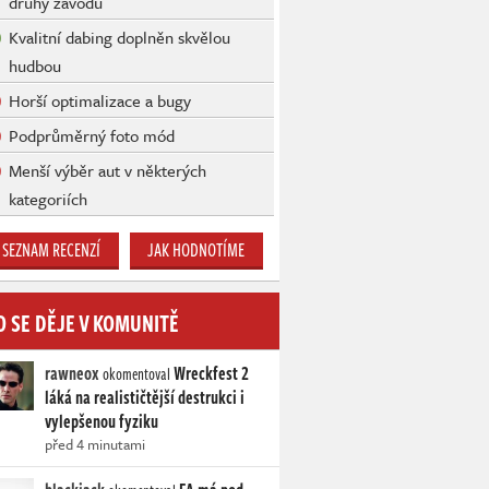
druhy závodů
Kvalitní dabing doplněn skvělou
hudbou
Horší optimalizace a bugy
Podprůměrný foto mód
Menší výběr aut v některých
kategoriích
SEZNAM RECENZÍ
JAK HODNOTÍME
O SE DĚJE V KOMUNITĚ
rawneox
Wreckfest 2
okomentoval
láká na realističtější destrukci i
vylepšenou fyziku
před 4 minutami