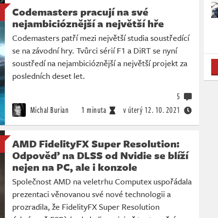
Codemasters pracují na své
nejambicióznější a největší hře
Codemasters patří mezi největší studia soustředící
se na závodní hry. Tvůrci sérií F1 a DiRT se nyní
soustředí na nejambicióznější a největší projekt za
posledních deset let.
5
Michal Burian
1 minuta
v úterý
12. 10. 2021
AMD FidelityFX Super Resolution:
Odpověď na DLSS od Nvidie se blíží
nejen na PC, ale i konzole
Společnost AMD na veletrhu Computex uspořádala
prezentaci věnovanou své nové technologii a
prozradila, že FidelityFX Super Resolution