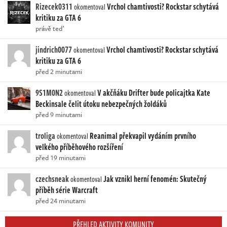
Rizecek0311
Vrchol chamtivosti? Rockstar schytává
okomentoval
kritiku za GTA 6
právě teď
jindrich0077
Vrchol chamtivosti? Rockstar schytává
okomentoval
kritiku za GTA 6
před 2 minutami
9S1M0N2
V akčňáku Drifter bude policajtka Kate
okomentoval
Beckinsale čelit útoku nebezpečných žoldáků
před 9 minutami
troliga
Reanimal překvapil vydáním prvního
okomentoval
velkého příběhového rozšíření
před 19 minutami
czechsneak
Jak vznikl herní fenomén: Skutečný
okomentoval
příběh série Warcraft
před 24 minutami
PŘEHLED AKTIVITY KOMUNITY