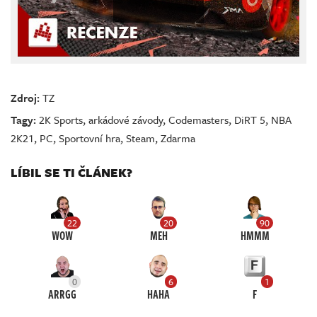
Zdroj:
TZ
Tagy:
2K Sports
,
arkádové závody
,
Codemasters
,
DiRT 5
,
NBA
2K21
,
PC
,
Sportovní hra
,
Steam
,
Zdarma
LÍBIL SE TI ČLÁNEK?
22
20
90
WOW
MEH
HMMM
0
6
1
ARRGG
HAHA
F