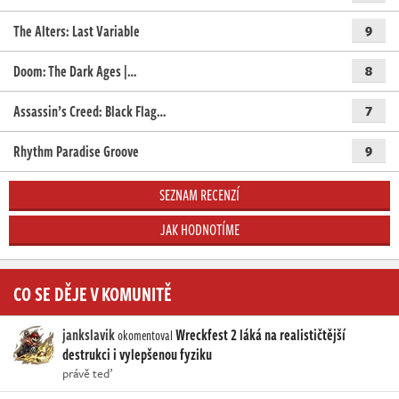
The Alters: Last Variable
9
Doom: The Dark Ages |…
8
Assassin’s Creed: Black Flag…
7
Rhythm Paradise Groove
9
SEZNAM RECENZÍ
JAK HODNOTÍME
CO SE DĚJE V KOMUNITĚ
jankslavik
Wreckfest 2 láká na realističtější
okomentoval
destrukci i vylepšenou fyziku
právě teď