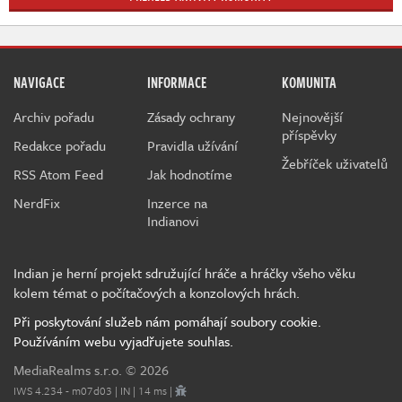
NAVIGACE
INFORMACE
KOMUNITA
Archiv pořadu
Zásady ochrany
Nejnovější
příspěvky
Redakce pořadu
Pravidla užívání
Žebříček uživatelů
RSS Atom Feed
Jak hodnotíme
NerdFix
Inzerce na
Indianovi
Indian je herní projekt sdružující hráče a hráčky všeho věku
kolem témat o počítačových a konzolových hrách.
Při poskytování služeb nám pomáhají soubory cookie.
Používáním webu vyjadřujete souhlas.
MediaRealms s.r.o.
© 2026
IWS 4.234 - m07d03 | IN | 14 ms |