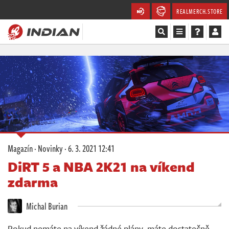
REALMERCH.STORE
Magazín
Recenze
Videa
Soutěže
Magazín
·
Novinky
·
6. 3. 2021 12:41
Databáze
DiRT 5 a NBA 2K21 na víkend
zdarma
Komunita
Michal Burian
Redakce
Pokud nemáte na víkend žádné plány, máte dostatečně