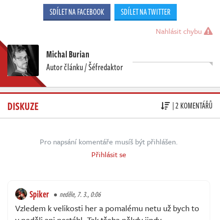
SDÍLET NA FACEBOOK
SDÍLET NA TWITTER
Nahlásit chybu
Michal Burian
Autor článku / Šéfredaktor
DISKUZE
| 2 KOMENTÁŘŮ
Pro napsání komentáře musíš být přihlášen.
Přihlásit se
Spiker
neděle, 7. 3., 0:06
Vzledem k velikosti her a pomalému netu už bych to
v neděli ani nestáhl. Tak třeba někdy jindy.