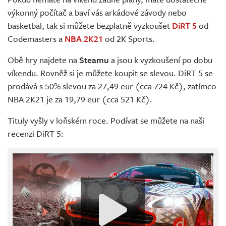
Živě
výkonný počítač a baví vás arkádové závody nebo
basketbal, tak si můžete bezplatně vyzkoušet
DiRT 5
od
Codemasters a
NBA 2K21
od 2K Sports.
Obě hry najdete na
Steamu
a jsou k vyzkoušení po dobu
víkendu. Rovněž si je můžete koupit se slevou. DiRT 5 se
prodává s 50% slevou za 27,49 eur (cca 724 Kč), zatímco
NBA 2K21 je za 19,79 eur (cca 521 Kč).
Tituly vyšly v loňském roce. Podívat se můžete na naši
recenzi DiRT 5: