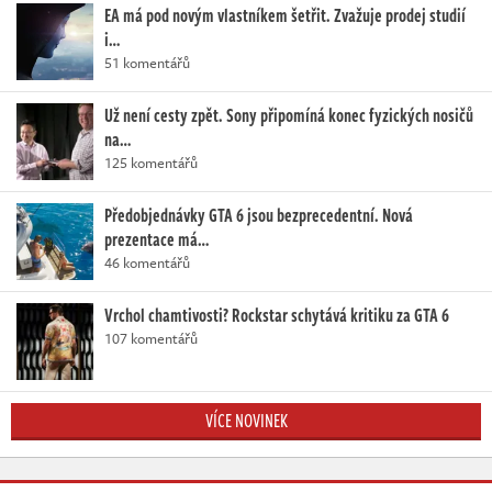
EA má pod novým vlastníkem šetřit. Zvažuje prodej studií
i…
51 komentářů
Už není cesty zpět. Sony připomíná konec fyzických nosičů
na…
125 komentářů
Předobjednávky GTA 6 jsou bezprecedentní. Nová
prezentace má…
46 komentářů
Vrchol chamtivosti? Rockstar schytává kritiku za GTA 6
107 komentářů
VÍCE NOVINEK