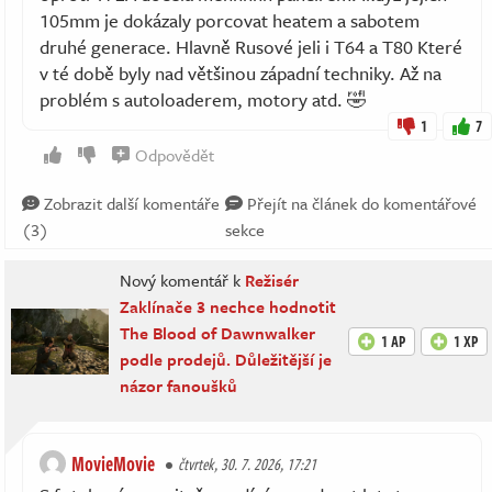
105mm je dokázaly porcovat heatem a sabotem
druhé generace. Hlavně Rusové jeli i T64 a T80 Které
v té době byly nad většinou západní techniky. Až na
problém s autoloaderem, motory atd. 🤣
1
7
Odpovědět
Zobrazit další komentáře
Přejít na článek do komentářové
(3)
sekce
Nový komentář k
Režisér
Zaklínače 3 nechce hodnotit
The Blood of Dawnwalker
1 AP
1 XP
podle prodejů. Důležitější je
názor fanoušků
MovieMovie
čtvrtek, 30. 7. 2026, 17:21