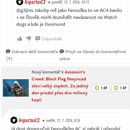
AspartusCZ
pondělí, 13. 7. 2026, 10:15
@g3jms Jakoby mě jako fanouška to ve AC4 bavilo
+ se člověk mohl dozvědět navázanost na Watch
dogs a kde je Desmond
Odpovědět
Zobrazit další komentáře
Přejít na článek do komentářové
(9)
sekce
Nový komentář k
Assassin’s
Creed: Black Flag Resynced
slaví velký úspěch. Za jediný
1 AP
1 XP
den prodal přes dva miliony
kopií
AspartusCZ
neděle, 12. 7. 2026, 8:26
Já dost doporučuji fanouškům AC si zahrát i původní