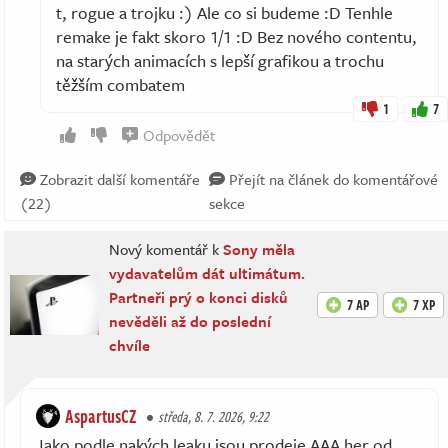
t, rogue a trojku :) Ale co si budeme :D Tenhle
remake je fakt skoro 1/1 :D Bez nového contentu,
na starých animacích s lepší grafikou a trochu
těžším combatem
1
7
Odpovědět
Zobrazit další komentáře
Přejít na článek do komentářové
(22)
sekce
Nový komentář k
Sony měla
vydavatelům dát ultimátum.
Partneři prý o konci disků
7 AP
7 XP
nevěděli až do poslední
chvíle
AspartusCZ
středa, 8. 7. 2026, 9:22
Jako podle nakých leaku jsou prodeje AAA her od