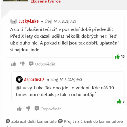
zkušené tvůrce
Lucky-Luke
úterý, 14. 7. 2026, 7:25
A co ti "zkušení tvůrci" v poslední době předvedli?
Před X lety dokázali udělat několik dobrých her. Teď
už dlouho nic. A pokud ti lidi jsou tak dobří, uplatnění
si najdou jinde.
10
Odpovědět
AspartusCZ
úterý, 14. 7. 2026, 9:46
@Lucky-Luke Tak ono jde i o vedení. Kde náš 10
times more details je tak trochu potápí
3
Odpovědět
Zobrazit další komentáře
Přejít na článek do komentářové