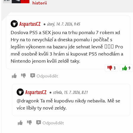
historii
AspartusCZ
úterý, 14. 7. 2026, 9:45
Doslova PS5 a SEX jsou na trhu pomalu 7 rokem xd
Hry na to nevychází a dneska pomalu i počítač s
lepším výkonem na bazaru jde sehnat levně 🤷🏻‍♂️ Pro
mně osobně kvůli 3 hrám si kupovat PS5 nehodlám a
Nintendo jenom kvůli zeldě taky.
3
9
Odpovědět
AspartusCZ
středa, 15. 7. 2026, 8:21
@dragonk Ta mě kupodivu nikdy nebavila. Mě se
více líbily ty nové zeldy.
Odpovědět