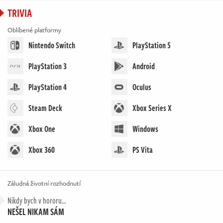
TRIVIA
Oblíbené platformy
Nintendo Switch
PlayStation 5
PlayStation 3
Android
PlayStation 4
Oculus
Steam Deck
Xbox Series X
Xbox One
Windows
Xbox 360
PS Vita
Záludná životní rozhodnutí
Nikdy bych v hororu…
NEŠEL NIKAM SÁM