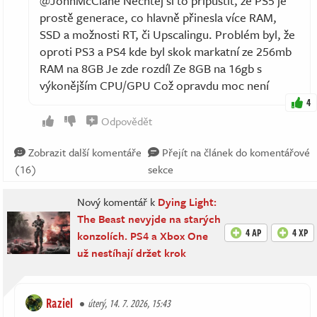
@JohnMcClane Nechtěj si to připustit, že PS5 je
prostě generace, co hlavně přinesla více RAM,
SSD a možnosti RT, či Upscalingu. Problém byl, že
oproti PS3 a PS4 kde byl skok markatní ze 256mb
RAM na 8GB Je zde rozdíl Ze 8GB na 16gb s
výkonějším CPU/GPU Což opravdu moc není
4
Odpovědět
Zobrazit další komentáře
Přejít na článek do komentářové
(16)
sekce
Nový komentář k
Dying Light:
The Beast nevyjde na starých
4 AP
4 XP
konzolích. PS4 a Xbox One
už nestíhají držet krok
Raziel
úterý, 14. 7. 2026, 15:43