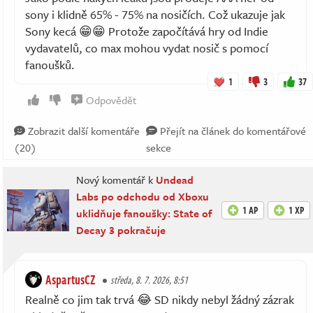
sony i klidně 65% - 75% na nosičích. Což ukazuje jak
Sony kecá 😁😁 Protože započítává hry od Indie
vydavatelů, co max mohou vydat nosič s pomocí
fanoušků.
1
3
37
Odpovědět
Zobrazit další komentáře
Přejít na článek do komentářové
(20)
sekce
Nový komentář k
Undead
Labs po odchodu od Xboxu
1 AP
1 XP
uklidňuje fanoušky: State of
Decay 3 pokračuje
AspartusCZ
středa, 8. 7. 2026, 8:51
Realně co jim tak trvá 😂 SD nikdy nebyl žádný zázrak