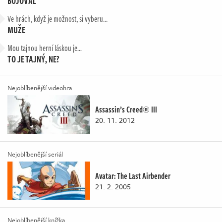
BOJOVAL
Ve hrách, když je možnost, si vyberu...
MUŽE
Mou tajnou herní láskou je…
TO JE TAJNÝ, NE?
Nejoblíbenější videohra
Assassin’s Creed® III
20. 11. 2012
Nejoblíbenější seriál
Avatar: The Last Airbender
21. 2. 2005
Nejoblíbenější knížka