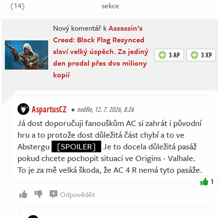
(14)
sekce
Nový komentář k
Assassin’s
Creed: Black Flag Resynced
slaví velký úspěch. Za jediný
3 AP
3 XP
den prodal přes dva miliony
kopií
AspartusCZ
neděle, 12. 7. 2026, 8:26
Já dost doporučuji fanouškům AC si zahrát i původní
hru a to protože dost důležitá část chybí a to ve
Abstergu
[SPOILER]
Je to docela důležitá pasáž
pokud chcete pochopit situaci ve Origins - Valhale.
To je za mě velká škoda, že AC 4 R nemá tyto pasáže.
1
Odpovědět