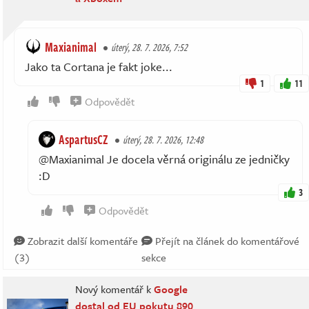
Maxianimal
úterý, 28. 7. 2026, 7:52
Jako ta Cortana je fakt joke...
1
11
Odpovědět
AspartusCZ
úterý, 28. 7. 2026, 12:48
@Maxianimal Je docela věrná originálu ze jedničky
:D
3
Odpovědět
Zobrazit další komentáře
Přejít na článek do komentářové
(3)
sekce
Nový komentář k
Google
dostal od EU pokutu 890