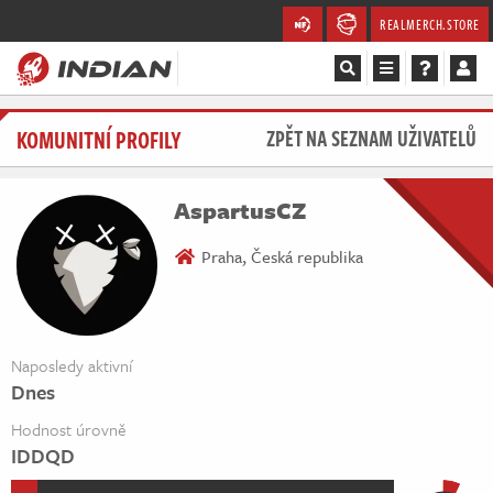
REALMERCH.STORE
Magazín
KOMUNITNÍ PROFILY
ZPĚT NA SEZNAM UŽIVATELŮ
Recenze
AspartusCZ
Videa
Praha, Česká republika
Soutěže
Databáze
Naposledy aktivní
Dnes
Komunita
Hodnost úrovně
Redakce
IDDQD