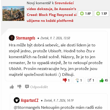
Nový komentář k
Srovnávácí
video dokazuje, že Assassin’s
1 AP
1 XP
Creed: Black Flag Resynced si
užijeme na každé platformě
Stormangels
čtvrtek, 9. 7. 2026, 13:50
Hra může být dobrá sebevíc, ale dosti lidem je to
stejně jedno, protože Ubisoft. Hodně toho čtu v
komentářích na české scéně. Názory, že je to jen
remaster, že to vypadá stejně, že to nekoupí protože
Ubishit. Prosím nezatracujte hry, jen protože jsou
majitelé společnosti kokoti :) Děkuji.
1
1
1
45
Odpovědět
AspartusCZ
čtvrtek, 9. 7. 2026, 14:19
@Stormangels Nekoupím protože mám radši ezio