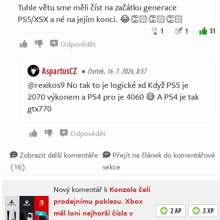
Tuhle větu sme měli číst na začátku generace
PS5/XSX a né na jejím konci. 😂👏🏻👏🏻👏🏻
1
1
31
Odpovědět
AspartusCZ
čtvrtek, 16. 7. 2026, 8:57
@rexikos9 No tak to je logické xd Když PS5 je
2070 výkonem a PS4 pro je 4060 😅 A PS4 je tak
gtx770
Odpovědět
Zobrazit další komentáře
Přejít na článek do komentářové
(16)
sekce
Nový komentář k
Konzole čelí
prodejnímu poklesu. Xbox
2 AP
2 XP
měl loni nejhorší čísla v