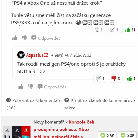
"PS4 a Xbox One už nestíhají držet krok"
Tuhle větu sme měli číst na začátku generace
PS5/XSX a né na jejím konci. 😂👏🏻👏🏻👏🏻
1
1
31
Odpovědět
AspartusCZ
úterý, 14. 7. 2026, 21:32
Tak rozdíl mezi gen PS4/one oproti 5 je prakticky
SDD a RT :D
1
3
4
Odpovědět
Zobrazit další komentáře
Přejít na článek do komentářové
(16)
sekce
Nový komentář k
Konzole čelí
prodejnímu poklesu. Xbox
5 AP
5 XP
měl loni nejhorší čísla v