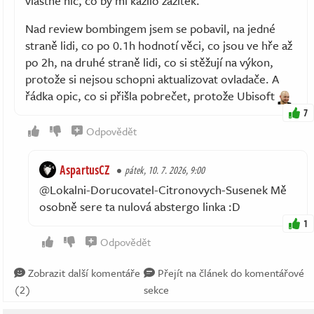
vlastně nic, co by mi kazilo zážitek.
Nad review bombingem jsem se pobavil, na jedné
straně lidi, co po 0.1h hodnotí věci, co jsou ve hře až
po 2h, na druhé straně lidi, co si stěžují na výkon,
protože si nejsou schopni aktualizovat ovladače. A
řádka opic, co si přišla pobrečet, protože Ubisoft
7
Odpovědět
AspartusCZ
pátek, 10. 7. 2026, 9:00
@Lokalni-Dorucovatel-Citronovych-Susenek Mě
osobně sere ta nulová abstergo linka :D
1
Odpovědět
Zobrazit další komentáře
Přejít na článek do komentářové
(2)
sekce