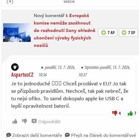
(4)
sekce
Nový komentář k
Evropská
komise nemůže zasáhnout
do rozhodnutí Sony ohledně
7 AP
7 XP
ukončení výroby fyzických
nosičů
pondělí, 13. 7. 2026,
Upraveno
pondělí, 13. 7. 2026,
AspartusCZ
10:36
10:37
Je to jednoduché 🤷🏻‍♂️ Chceš prodávat v EU? Jo tak
se přizpůsob pravidlům. Nechceš, tak pak nebreč, že
tu nejsi ofiko. To samé dokopalo apple ke USB C a
lepší opravitelnost baterií.
4
7
Odpovědět
Zobrazit další komentáře
Přejít na článek do komentářové