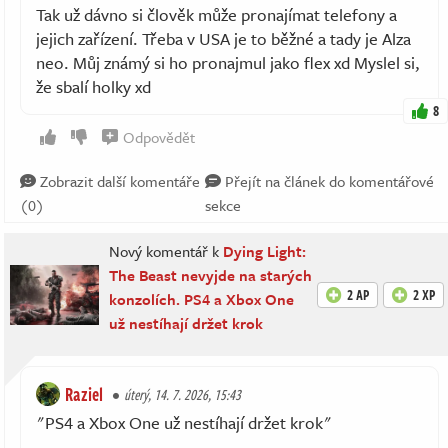
Tak už dávno si člověk může pronajímat telefony a
jejich zařízení. Třeba v USA je to běžné a tady je Alza
neo. Můj známý si ho pronajmul jako flex xd Myslel si,
že sbalí holky xd
8
Odpovědět
Zobrazit další komentáře
Přejít na článek do komentářové
(0)
sekce
Nový komentář k
Dying Light:
The Beast nevyjde na starých
2 AP
2 XP
konzolích. PS4 a Xbox One
už nestíhají držet krok
Raziel
úterý, 14. 7. 2026, 15:43
"PS4 a Xbox One už nestíhají držet krok"