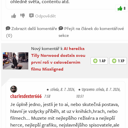
ohledně světa, contentu atd.
8
Odpovědět
Zobrazit další komentáře
Přejít na článek do komentářové
(0)
sekce
Nový komentář k
AI herečka
Tilly Norwood dostala svou
1 AP
1 XP
první roli v celovečerním
filmu Misaligned
středa, 8. 7. 2026,
Upraveno
středa, 8. 7. 2026,
charlesdexter666
7:58
10:51
Je úplně jedno, jestli je to ai, nebo skutečná postava,
hlavní je vzdycky příběh, at uz v knihách,hrach, nebo
filmech... Muzete mit nejlepšího režiséra a nejlepší
herce, nejlepší grafiku, nejslavnějšího spisovatele,ale