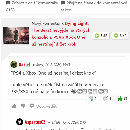
Zobrazit další komentáře
Přejít na článek do komentářové
(15)
sekce
Nový komentář k
Dying Light:
The Beast nevyjde na starých
3 AP
3 XP
konzolích. PS4 a Xbox One
už nestíhají držet krok
Raziel
úterý, 14. 7. 2026, 15:43
"PS4 a Xbox One už nestíhají držet krok"
Tuhle větu sme měli číst na začátku generace
PS5/XSX a né na jejím konci. 😂👏🏻👏🏻👏🏻
1
1
31
Odpovědět
AspartusCZ
středa, 15. 7. 2026, 8:19