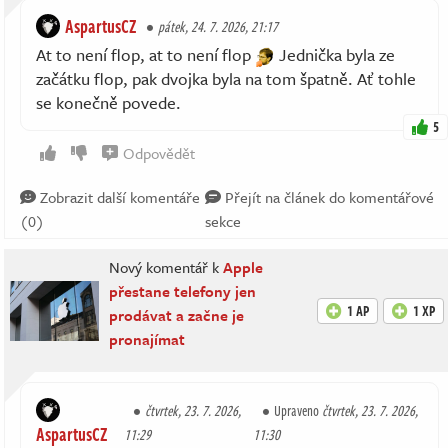
AspartusCZ
pátek, 24. 7. 2026, 21:17
At to není flop, at to není flop
Jednička byla ze
začátku flop, pak dvojka byla na tom špatně. Ať tohle
se konečně povede.
5
Odpovědět
Zobrazit další komentáře
Přejít na článek do komentářové
(0)
sekce
Nový komentář k
Apple
přestane telefony jen
1 AP
1 XP
prodávat a začne je
pronajímat
čtvrtek, 23. 7. 2026,
Upraveno
čtvrtek, 23. 7. 2026,
AspartusCZ
11:29
11:30