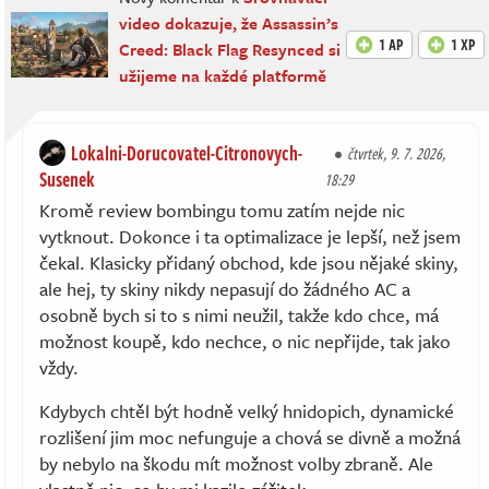
video dokazuje, že Assassin’s
1 AP
1 XP
Creed: Black Flag Resynced si
užijeme na každé platformě
Lokalni-Dorucovatel-Citronovych-
čtvrtek, 9. 7. 2026,
Susenek
18:29
Kromě review bombingu tomu zatím nejde nic
vytknout. Dokonce i ta optimalizace je lepší, než jsem
čekal. Klasicky přidaný obchod, kde jsou nějaké skiny,
ale hej, ty skiny nikdy nepasují do žádného AC a
osobně bych si to s nimi neužil, takže kdo chce, má
možnost koupě, kdo nechce, o nic nepřijde, tak jako
vždy.
Kdybych chtěl být hodně velký hnidopich, dynamické
rozlišení jim moc nefunguje a chová se divně a možná
by nebylo na škodu mít možnost volby zbraně. Ale