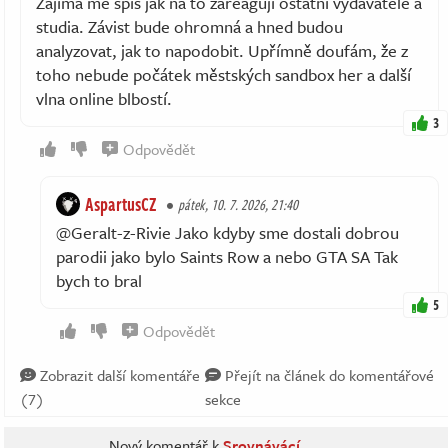
Zajímá mě spíš jak na to zareagují ostatní vydavatelé a
studia. Závist bude ohromná a hned budou
analyzovat, jak to napodobit. Upřímně doufám, že z
toho nebude počátek městských sandbox her a další
vlna online blbostí.
3
Odpovědět
AspartusCZ
pátek, 10. 7. 2026, 21:40
@Geralt-z-Rivie Jako kdyby sme dostali dobrou
parodii jako bylo Saints Row a nebo GTA SA Tak
bych to bral
5
Odpovědět
Zobrazit další komentáře
Přejít na článek do komentářové
(7)
sekce
Nový komentář k
Srovnávácí