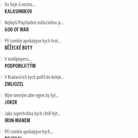
Do boje si vezmu…
KALASHNIKOV
Nejlepší PlayStation exkluzivitou je...
GOD OF WAR
Při zombie apokalypse bych bral…
BĚŽECKÉ BOTY
V multiplayeru...
PODPORUJI TÝM
V Bradavicích bych patřil do koleje…
ZMIJOZEL
Mým temným alter-egem by byl…
JOKER
Jako superhrdina bych chtěl být...
IRON-MANEM
Při zombie apokalypse bych...