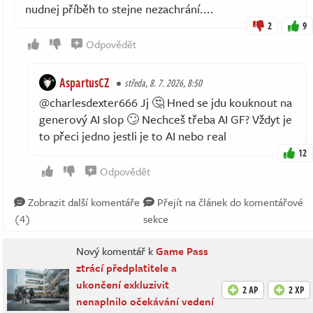
nudnej příběh to stejne nezachrání....
2
9
Odpovědět
AspartusCZ
středa, 8. 7. 2026, 8:50
@charlesdexter666 Jj 🤔 Hned se jdu kouknout na
generový AI slop 🙄 Nechceš třeba AI GF? Vždyt je
to přeci jedno jestli je to AI nebo real
12
Odpovědět
Zobrazit další komentáře
Přejít na článek do komentářové
(4)
sekce
Nový komentář k
Game Pass
ztrácí předplatitele a
ukončení exkluzivit
2 AP
2 XP
nenaplnilo očekávání vedení