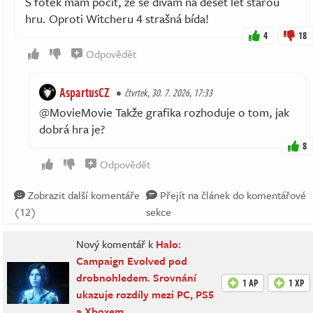
S fotek mám pocit, že se dívám na deset let starou
hru. Oproti Witcheru 4 strašná bída!
4
18
Odpovědět
AspartusCZ
čtvrtek, 30. 7. 2026, 17:33
@MovieMovie Takže grafika rozhoduje o tom, jak
dobrá hra je?
8
Odpovědět
Zobrazit další komentáře
Přejít na článek do komentářové
(12)
sekce
Nový komentář k
Halo:
Campaign Evolved pod
drobnohledem. Srovnání
1 AP
1 XP
ukazuje rozdíly mezi PC, PS5
a Xboxem