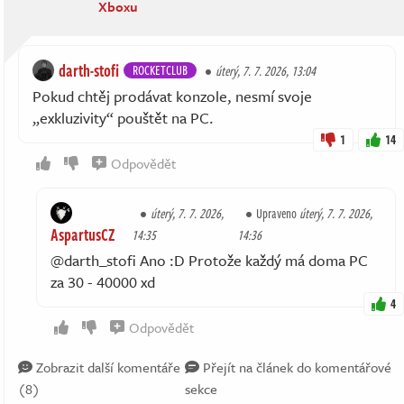
Xboxu
darth-stofi
ROCKETCLUB
úterý, 7. 7. 2026, 13:04
Pokud chtěj prodávat konzole, nesmí svoje
„exkluzivity“ pouštět na PC.
1
14
Odpovědět
úterý, 7. 7. 2026,
Upraveno
úterý, 7. 7. 2026,
AspartusCZ
14:35
14:36
@darth_stofi Ano :D Protože každý má doma PC
za 30 - 40000 xd
4
Odpovědět
Zobrazit další komentáře
Přejít na článek do komentářové
(8)
sekce