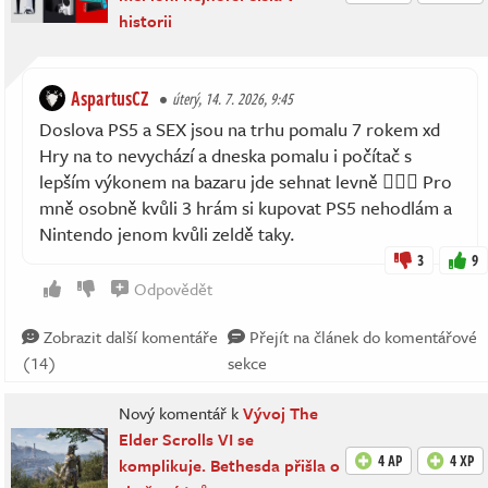
historii
AspartusCZ
úterý, 14. 7. 2026, 9:45
Doslova PS5 a SEX jsou na trhu pomalu 7 rokem xd
Hry na to nevychází a dneska pomalu i počítač s
lepším výkonem na bazaru jde sehnat levně 🤷🏻‍♂️ Pro
mně osobně kvůli 3 hrám si kupovat PS5 nehodlám a
Nintendo jenom kvůli zeldě taky.
3
9
Odpovědět
Zobrazit další komentáře
Přejít na článek do komentářové
(14)
sekce
Nový komentář k
Vývoj The
Elder Scrolls VI se
4 AP
4 XP
komplikuje. Bethesda přišla o