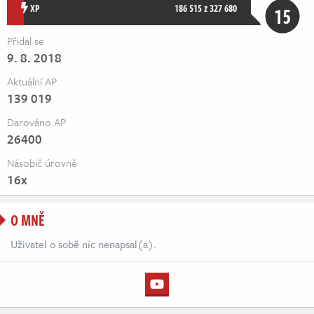
Živě
XP
186 515 z 327 680
15
Přidal se
9. 8. 2018
Aktuální AP
139 019
Darováno AP
26400
Násobič úrovně
16x
O MNĚ
Uživatel o sobě nic nenapsal(a).