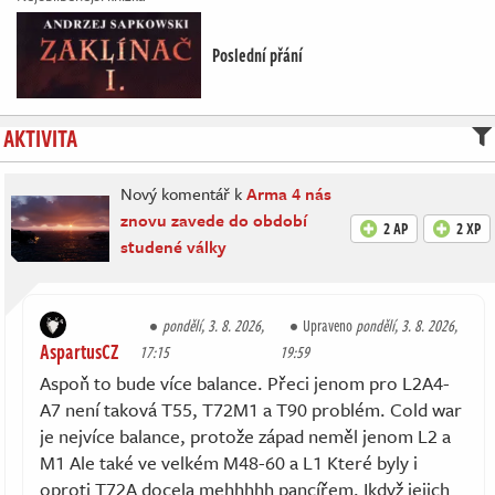
Poslední přání
AKTIVITA
Nový komentář k
Arma 4 nás
znovu zavede do období
2 AP
2 XP
studené války
pondělí, 3. 8. 2026,
Upraveno
pondělí, 3. 8. 2026,
AspartusCZ
17:15
19:59
Aspoň to bude více balance. Přeci jenom pro L2A4-
A7 není taková T55, T72M1 a T90 problém. Cold war
je nejvíce balance, protože západ neměl jenom L2 a
M1 Ale také ve velkém M48-60 a L1 Které byly i
oproti T72A docela mehhhhh pancířem. Ikdyž jejich