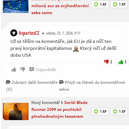
1 AP
1 XP
milionů eur za zvýhodňování
sebe sama
AspartusCZ
sobota, 25. 7. 2026, 9:11
Už se těším na komentáře, jak EU je zlá a níčí ten
pravý korporátní kapitalismus
Který ničí už delší
dobu USA
2
5
Odpovědět
Zobrazit další komentáře
Přejít na článek do komentářové
(0)
sekce
Nový komentář k
Seriál Blade
Runner 2099 se pochlubil
1 AP
1 XP
plnohodnotným teaserem