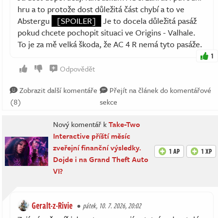
hru a to protože dost důležitá část chybí a to ve
Abstergu
[SPOILER]
Je to docela důležitá pasáž
pokud chcete pochopit situaci ve Origins - Valhale.
To je za mě velká škoda, že AC 4 R nemá tyto pasáže.
1
Odpovědět
Zobrazit další komentáře
Přejít na článek do komentářové
(8)
sekce
Nový komentář k
Take-Two
Interactive příští měsíc
zveřejní finanční výsledky.
1 AP
1 XP
Dojde i na Grand Theft Auto
VI?
Geralt-z-Rivie
pátek, 10. 7. 2026, 20:02