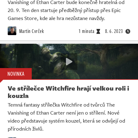
Vanishing of Ethan Carter bude konečně hratelná od
20. 9. Ten den startuje předběžný přístup přes Epic
Games Store, kde ale hra nezůstane navždy.
Martin Cvrček
1 minuta
8. 6. 2023
NOVINKA
Ve střílečce Witchfire hrají velkou roli i
kouzla
Temná fantasy střílečka Witchfire od tvůrců The
Vanishing of Ethan Carter není jen o střílení. Nové
video představuje systém kouzel, která se odvíjejí od
přírodních živlů.