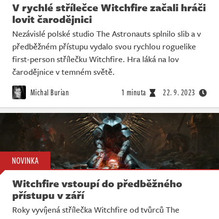
V rychlé střílečce Witchfire začali hráči
lovit čarodějnici
Nezávislé polské studio The Astronauts splnilo slib a v
předběžném přístupu vydalo svou rychlou roguelike
first-person střílečku Witchfire. Hra láká na lov
čarodějnice v temném světě.
Michal Burian
1 minuta
22. 9. 2023
NOVINKA
Witchfire vstoupí do předběžného
přístupu v září
Roky vyvíjená střílečka Witchfire od tvůrců The