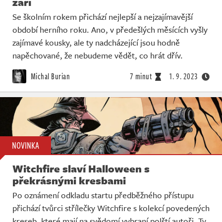
září
Se školním rokem přichází nejlepší a nejzajímavější
období herního roku. Ano, v předešlých měsících vyšly
zajímavé kousky, ale ty nadcházející jsou hodně
napěchované, že nebudeme vědět, co hrát dřív.
Michal Burian
7 minut
1. 9. 2023
NOVINKA
Witchfire slaví Halloween s
překrásnými kresbami
Po oznámení odkladu startu předběžného přístupu
přichází tvůrci střílečky Witchfire s kolekcí povedených
kreseb, které mají na svědomí vybraní polští autoři. Ty