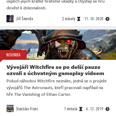
úspěch jejich krátké hratelné ukázky a chystají se hru
dovést k dokonalosti.
Jiří Šmerda
2 minuty
11. 10. 2020
NOVINKA
Vývojáři Witchfire se po delší pauze
ozvali s úchvatným gameplay videem
Pokud náhodou Witchfire neznáte, jedná se o projekt
vývojářů The Astronauts, kteří pracovali napřílad na
hře The Vanishing of Ethan Carter.
Stanislav Franc
1 minuta
6. 12. 2019