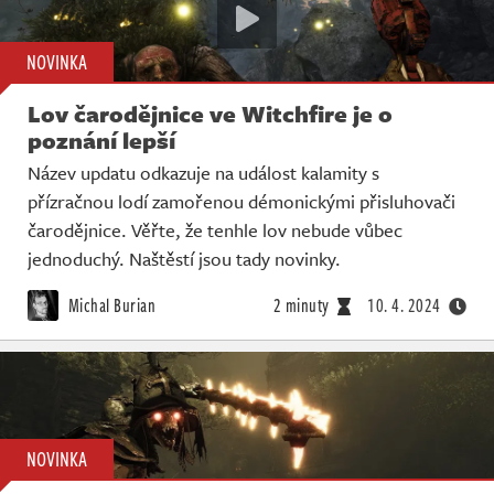
NOVINKA
Lov čarodějnice ve Witchfire je o
poznání lepší
Název updatu odkazuje na událost kalamity s
přízračnou lodí zamořenou démonickými přisluhovači
čarodějnice. Věřte, že tenhle lov nebude vůbec
jednoduchý. Naštěstí jsou tady novinky.
Michal Burian
2 minuty
10. 4. 2024
NOVINKA