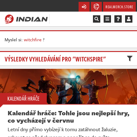
REALMERCH.STORE
Magazín
Myslel si:
witchfire
?
Recenze
VÝSLEDKY VYHLEDÁVÁNÍ PRO "WITCHSPIRE"
Videa
Soutěže
Databáze
KALENDÁŘ HRÁČE
Komunita
Kalendář hráče: Tohle jsou nejlepší hry,
co vycházejí v červnu
Redakce
Letní dny přímo vybízejí k tomu zatáhnout žaluzie,