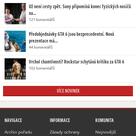
Už není cesty zpět. Sony připomíná konec fyzických nosičů
na…
121 komentářů
Předobjednávky GTA 6 jsou bezprecedentní. Nová
prezentace má…
44 komentářů
Vrchol chamtivosti? Rockstar schytává kritiku za GTA 6
102 komentářů
VÍCE NOVINEK
NAVIGACE
INFORMACE
KOMUNITA
Archiv pořadu
Zásady ochrany
Nejnovější