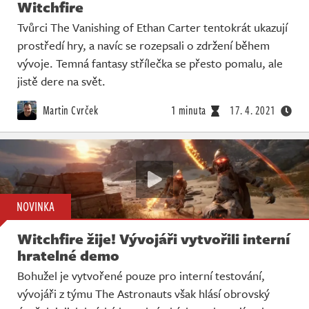
Witchfire
Tvůrci The Vanishing of Ethan Carter tentokrát ukazují
prostředí hry, a navíc se rozepsali o zdržení během
vývoje. Temná fantasy střílečka se přesto pomalu, ale
jistě dere na svět.
Martin Cvrček
1 minuta
17. 4. 2021
NOVINKA
Witchfire žije! Vývojáři vytvořili interní
hratelné demo
Bohužel je vytvořené pouze pro interní testování,
vývojáři z týmu The Astronauts však hlásí obrovský