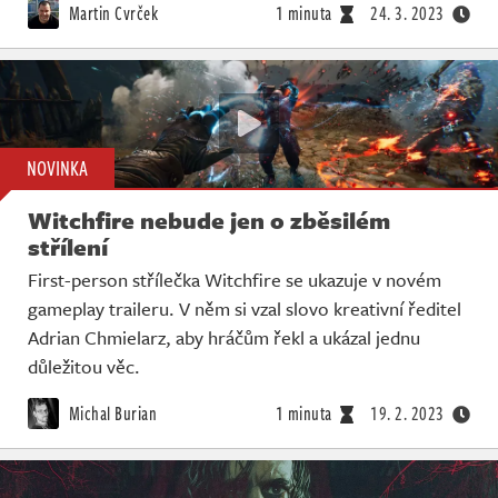
Martin Cvrček
1 minuta
24. 3. 2023
NOVINKA
Witchfire nebude jen o zběsilém
střílení
First-person střílečka Witchfire se ukazuje v novém
gameplay traileru. V něm si vzal slovo kreativní ředitel
Adrian Chmielarz, aby hráčům řekl a ukázal jednu
důležitou věc.
Michal Burian
1 minuta
19. 2. 2023