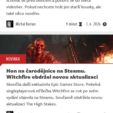
schovat se před sluncem a ponořit se do světa
Živě
videoher. Pokud nechcete hrát jen starší kousky, ale
také něco nového.
Michal Burian
9 minut
1. 6. 2026
NOVINKA
Hon na čarodějnice na Steamu.
Witchfire obdržel novou aktualizaci
Skončila další exkluzivita Epic Games Store. Pekelná
singleplayerová střílečka Witchfire se rok po svém
vydání objevila na Steamu. Současně obdržela novou
aktualizaci The High Stakes.