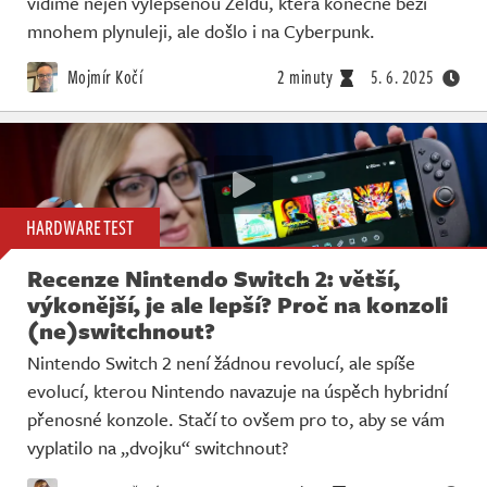
vidíme nejen vylepšenou Zeldu, která konečně běží
Živě
mnohem plynuleji, ale došlo i na Cyberpunk.
Mojmír Kočí
2 minuty
5. 6. 2025
HARDWARE TEST
Recenze Nintendo Switch 2: větší,
výkonější, je ale lepší? Proč na konzoli
(ne)switchnout?
Nintendo Switch 2 není žádnou revolucí, ale spíše
evolucí, kterou Nintendo navazuje na úspěch hybridní
přenosné konzole. Stačí to ovšem pro to, aby se vám
vyplatilo na „dvojku“ switchnout?