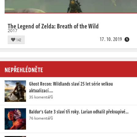
The Legend of Zelda: Breath of the Wild
2017
17. 10. 2019
142
NEPŘEHLÉDNĚTE
Ghost Recon: Wildlands slaví 25 let série velkou
aktualizací.…
35 komentářů
Baldur's Gate 3 slaví tři roky. Larian odhalil překvapivé…
76 komentářů