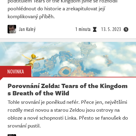
podtitulem Tears of the Kingdom jsme se rozhodli
poohlédnout do historie a zrekapitulovat její
komplikovaný příběh.
Jan Kalný
1 minuta
13. 5. 2023
NOVINKA
Porovnání Zelda: Tears of the Kingdom
s Breath of the Wild
Tohle srovnání je poněkud nefér. Přece jen, největšími
rozdíly mezi novou a starou Zeldou jsou ostrovy na
obloze a nové schopnosti Linka. Přesto se fanoušek do
srovnání pustil.