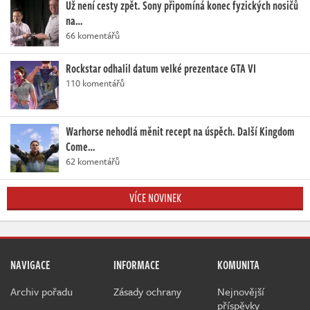
Už není cesty zpět. Sony připomíná konec fyzických nosičů
na…
66 komentářů
Rockstar odhalil datum velké prezentace GTA VI
110 komentářů
Warhorse nehodlá měnit recept na úspěch. Další Kingdom
Come…
62 komentářů
VÍCE NOVINEK
NAVIGACE
INFORMACE
KOMUNITA
Archiv pořadu
Zásady ochrany
Nejnovější
příspěvky