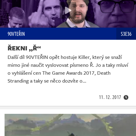
90VTEŘIN
S3E36
ŘEKNI „Ř“
Další díl 90VTEŘIN opět hostuje Killer, který se snaží
mimo jiné naučit vyslovovat písmeno Ř. Jo a taky mluví
o vyhlášení cen The Game Awards 2017, Death
Stranding a taky se něco dozvíte o…
11. 12. 2017