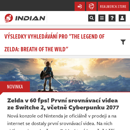
REALMERCH.STORE
Magazín
VÝSLEDKY VYHLEDÁVÁNÍ PRO "THE LEGEND OF
ZELDA: BREATH OF THE WILD"
Recenze
Videa
Soutěže
NOVINKA
Databáze
Zelda v 60 fps! První srovnávací videa
Komunita
ze Switche 2, včetně Cyberpunku 2077
Nová konzole od Nintenda je oficiálně v prodeji a na
Redakce
internet se dostaly první srovnávací videa. Na nich