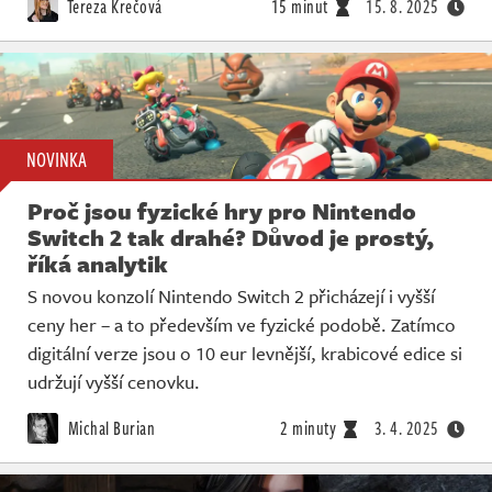
Tereza Krečová
15 minut
15. 8. 2025
NOVINKA
Proč jsou fyzické hry pro Nintendo
Switch 2 tak drahé? Důvod je prostý,
říká analytik
S novou konzolí Nintendo Switch 2 přicházejí i vyšší
ceny her – a to především ve fyzické podobě. Zatímco
digitální verze jsou o 10 eur levnější, krabicové edice si
udržují vyšší cenovku.
Michal Burian
2 minuty
3. 4. 2025