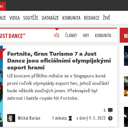
RE
NZE
VIDEA
SOUTĚŽE
DATABÁZE
KOMUNITA
REDAKCE
ŽIVĚ
UST DANCE"
N
VŠE
ČLÁNKY
HRY
KOMUNITA
Fortnite, Gran Turismo 7 a Just
Dance jsou oficiálními olympijskými
esport hrami
Už koncem příštího měsíce se v Singapuru koná
první ročník olympiády esport her, jehož součástí
bude několik zvučných jmen. Překvapivě byl
zahrnut i battle royale hit Fortnite.
6
Michal Burian
1 minuta
v úterý
9. 5. 2023