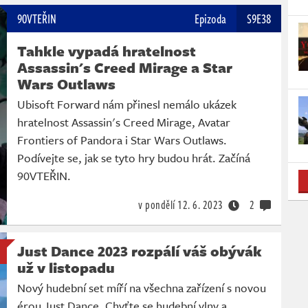
90VTEŘIN
Epizoda
S9E38
Tahkle vypadá hratelnost
Assassin's Creed Mirage a Star
Wars Outlaws
Ubisoft Forward nám přinesl nemálo ukázek
hratelnost Assassin's Creed Mirage, Avatar
Frontiers of Pandora i Star Wars Outlaws.
Podívejte se, jak se tyto hry budou hrát. Začíná
90VTEŘIN.
v pondělí
12. 6. 2023
2
Just Dance 2023 rozpálí váš obývák
už v listopadu
Nový hudební set míří na všechna zařízení s novou
érou Just Dance. Chyťte se hudební vlny a