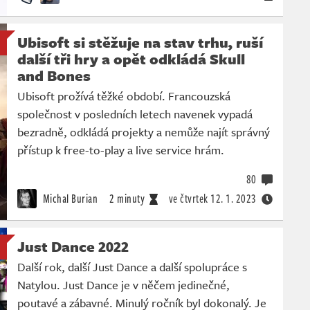
Ubisoft si stěžuje na stav trhu, ruší
další tři hry a opět odkládá Skull
and Bones
Ubisoft prožívá těžké období. Francouzská
společnost v posledních letech navenek vypadá
bezradně, odkládá projekty a nemůže najít správný
přístup k free-to-play a live service hrám.
80
Michal Burian
2 minuty
ve čtvrtek
12. 1. 2023
Just Dance 2022
Další rok, další Just Dance a další spolupráce s
Natylou. Just Dance je v něčem jedinečné,
poutavé a zábavné. Minulý ročník byl dokonalý. Je