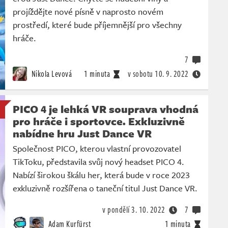
projíždějte nové písně v naprosto novém
prostředí, které bude příjemnější pro všechny
hráče.
7
Nikola Levová
1 minuta
v sobotu
10. 9. 2022
PICO 4 je lehká VR souprava vhodná
pro hráče i sportovce. Exkluzivně
nabídne hru Just Dance VR
Společnost PICO, kterou vlastní provozovatel
TikToku, představila svůj nový headset PICO 4.
Nabízí širokou škálu her, která bude v roce 2023
exkluzivně rozšířena o taneční titul Just Dance VR.
v pondělí
3. 10. 2022
7
Adam Kurfürst
1 minuta