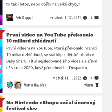
to tak i letos, nebo došlo na velké chyby?
Petr Duppal
ve středu
1. 12. 2021
9
První video na YouTube překonalo
10 miliard zhlédnutí
První videem na YouTube, které překonalo hranici
10 miliard zhlédnutí, se stal klip k dětské písničce
Baby Shark. Titul nejsledovanějšího videa ale získal
už v roce 2020, když předehnal hit Despacito.
v pátek
14. 1. 2022
4
Martin Havlíček
1 minuta
Na Nintendo eShopu začal únorový
festival slev