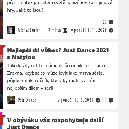
přes zmatek po celém světě nabízí nové a zajímavé
hry. Jaké to jsou?
20
Michal Burian
7 minut
v pondělí
1. 11. 2021
Nejlepší díl vůbec? Just Dance 2021
s Natylou
Jako každý rok tu máme další ročník Just Dance.
Zrovna, když se to může jevit jako mrtvá série,
přijde tenhle ročník, který by mohl být tím
nejlepším dílem v sérii.
Petr Duppal
v pondělí
15. 3. 2021
9
V obýváku vás rozpohybuje další
Just Dance