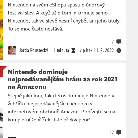
Nintendo na svém eShopu spustilo únorový
festival slev. A když už o tom informuje samo
Nintendo, tak ve slevě nesmí chybět ani jeho tituly.
To se moc často nestává.
7
Jarda Poustecký
1 minuta
v pátek
11. 2. 2022
Nintendo dominuje
nejprodávanějším hrám za rok 2021
na Amazonu
Stejně jako loni, tak i letos dominuje Nintendo v
žebříčku nejprodávanějších her roku v
internetovém obchodě Amazon. Podívejte se na
kompletní žebříček. Jste překvapeni?
12