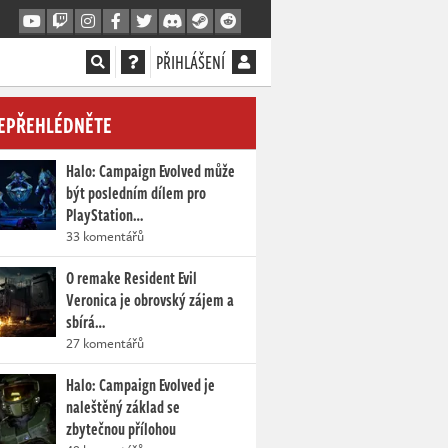
PŘIHLÁŠENÍ
EPŘEHLÉDNĚTE
Halo: Campaign Evolved může
být posledním dílem pro
PlayStation…
33 komentářů
O remake Resident Evil
Veronica je obrovský zájem a
sbírá…
27 komentářů
Halo: Campaign Evolved je
naleštěný základ se
zbytečnou přílohou