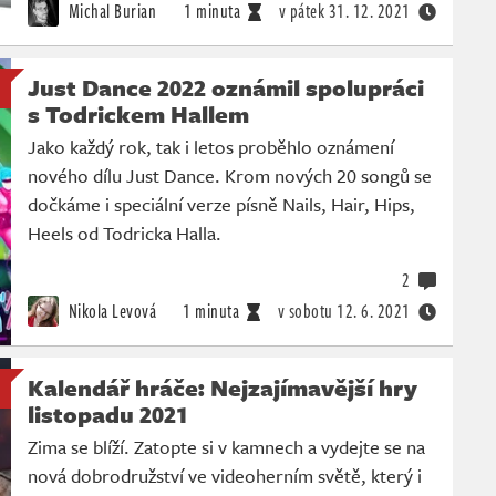
Michal Burian
1 minuta
v pátek
31. 12. 2021
Just Dance 2022 oznámil spolupráci
s Todrickem Hallem
Jako každý rok, tak i letos proběhlo oznámení
nového dílu Just Dance. Krom nových 20 songů se
dočkáme i speciální verze písně Nails, Hair, Hips,
Heels od Todricka Halla.
2
Nikola Levová
1 minuta
v sobotu
12. 6. 2021
Kalendář hráče: Nejzajímavější hry
listopadu 2021
Zima se blíží. Zatopte si v kamnech a vydejte se na
nová dobrodružství ve videoherním světě, který i