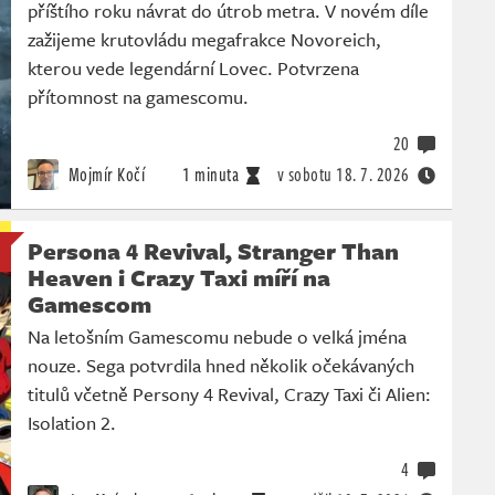
příštího roku návrat do útrob metra. V novém díle
zažijeme krutovládu megafrakce Novoreich,
kterou vede legendární Lovec. Potvrzena
přítomnost na gamescomu.
20
Mojmír Kočí
1 minuta
v sobotu
18. 7. 2026
Persona 4 Revival, Stranger Than
Heaven i Crazy Taxi míří na
Gamescom
Na letošním Gamescomu nebude o velká jména
nouze. Sega potvrdila hned několik očekávaných
titulů včetně Persony 4 Revival, Crazy Taxi či Alien:
Isolation 2.
4