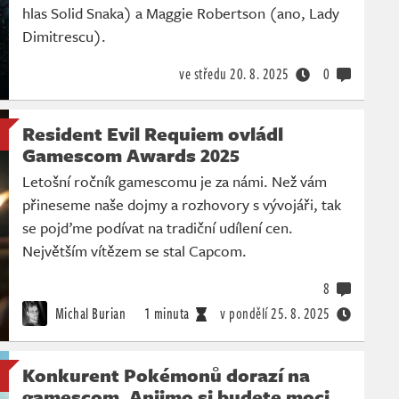
hlas Solid Snaka) a Maggie Robertson (ano, Lady
Dimitrescu).
ve středu
20. 8. 2025
0
Resident Evil Requiem ovládl
Gamescom Awards 2025
Letošní ročník gamescomu je za námi. Než vám
přineseme naše dojmy a rozhovory s vývojáři, tak
se pojďme podívat na tradiční udílení cen.
Největším vítězem se stal Capcom.
8
Michal Burian
1 minuta
v pondělí
25. 8. 2025
Konkurent Pokémonů dorazí na
gamescom. Aniimo si budete moci