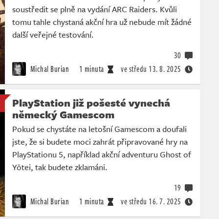
soustředit se plně na vydání ARC Raiders. Kvůli
tomu tahle chystaná akční hra už nebude mít žádné
další veřejné testování.
30
Michal Burian
1 minuta
ve středu
13. 8. 2025
PlayStation již pošesté vynechá
německý Gamescom
Pokud se chystáte na letošní Gamescom a doufali
jste, že si budete moci zahrát připravované hry na
PlayStationu 5, například akční adventuru Ghost of
Yōtei, tak budete zklamáni.
19
Michal Burian
1 minuta
ve středu
16. 7. 2025