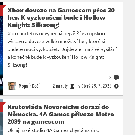
Xbox doveze na Gamescom přes 20
her. K vyzkoušení bude i Hollow
Knight: Silksong!
Xbox ani letos nevynechá největší evropskou
výstavu a doveze velké množství her, které si
budete moci vyzkoušet. Dojde ale i na živé vysílání
a konečně bude k vyzkoušení Hollow Knight:
Silksong!
8
Mojmír Kočí
2 minuty
v úterý
29. 7. 2025
Krutovláda Novoreichu dorazí do
Německa. 4A Games přiveze Metro
2039 na gamescom
Ukrajinské studio 4A Games chystá na únor