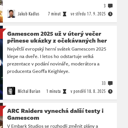
3
Jakub Kadlus
7 minut
ve středu
17. 9. 2025
Gamescom 2025 už v úterý večer
přinese ukázky z očekávaných her
Největší evropský herní svátek Gamescom 2025
klepe na dveře. I letos ho odstartuje velká
prezentace v podání novináře, moderátora a
producenta Geoffa Keighleye.
33
Michal Burian
1 minuta
v pondělí
18. 8. 2025
ARC Raiders vynechá další testy i
Gamescom
V Embark Studios se rozhodli změnit plány a