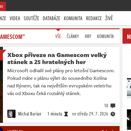
RE
NZE
VIDEA
SOUTĚŽE
DATABÁZE
KOMUNITA
REDAKCE
ŽIVĚ
"GAMESCOM"
N
VŠE
ČLÁNKY
HRY
KOMUNITA
Xbox přiveze na Gamescom velký
stánek a 25 hratelných her
Microsoft odhalil své plány pro letošní Gamescom.
Pokud máte v plánu výlet do sousedního Kolína
nad Rýnem, tak na největším evropském veletrhu
vás od Xboxu čeká rozsáhlý stánek.
10
Michal Burian
1 minuta
ve středu
29. 7. 2026