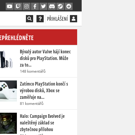
PŘIHLÁŠENÍ
EPŘEHLÉDNĚTE
Bývalý autor Valve hájí konec
disků pro PlayStation. Může
za to…
148 komentářů
Zatímco PlayStation končí s
výrobou disků, Xbox se
zaměřuje na…
81 komentářů
Halo: Campaign Evolved je
naleštěný základ se
zbytečnou přílohou