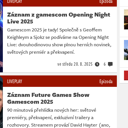
LIVEPLAY
Epizoda
Záznam z gamescom Opening Night
Live 2025
Gamescom 2025 je tady! Společně s Geoffem
Keighleym a Sjokz se podíváme na Opening Night
Live: dvouhodinovou show plnou herních novinek,
světových premiér a překvapení.
ve středu
20. 8. 2025
6
LIVEPLAY
Epizoda
Záznam Future Games Show
Gamescom 2025
90 minutová přehlídka nových her: světové
premiéry, překvapení, exkluzivní trailery a
rozhovory. Streamem provází David Hayter (ano,