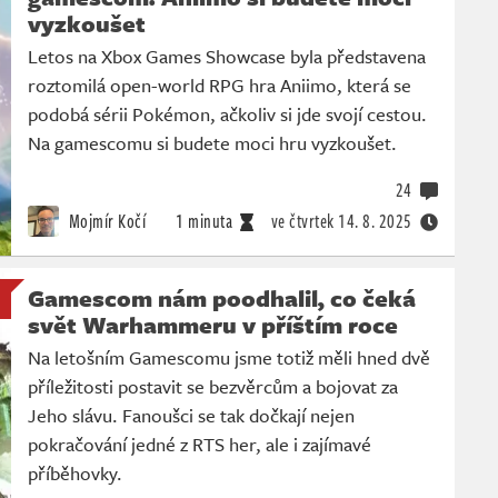
vyzkoušet
Letos na Xbox Games Showcase byla představena
roztomilá open-world RPG hra Aniimo, která se
podobá sérii Pokémon, ačkoliv si jde svojí cestou.
Na gamescomu si budete moci hru vyzkoušet.
24
Mojmír Kočí
1 minuta
ve čtvrtek
14. 8. 2025
Gamescom nám poodhalil, co čeká
svět Warhammeru v příštím roce
Na letošním Gamescomu jsme totiž měli hned dvě
příležitosti postavit se bezvěrcům a bojovat za
Jeho slávu. Fanoušci se tak dočkají nejen
pokračování jedné z RTS her, ale i zajímavé
příběhovky.