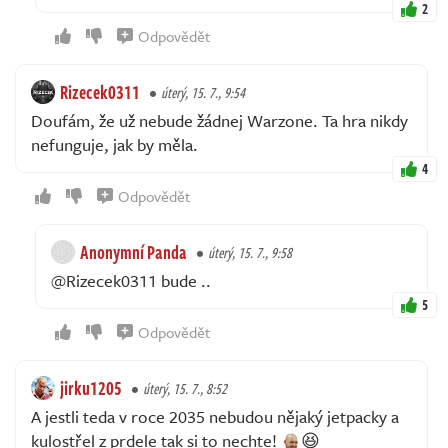
2
Odpovědět
Rizecek0311
úterý, 15. 7., 9:54
Doufám, že už nebude žádnej Warzone. Ta hra nikdy
nefunguje, jak by měla.
4
Odpovědět
Anonymní Panda
úterý, 15. 7., 9:58
@Rizecek0311 bude ..
5
Odpovědět
jirku1205
úterý, 15. 7., 8:52
A jestli teda v roce 2035 nebudou nějaký jetpacky a
kulostřel z prdele tak si to nechte!
😆