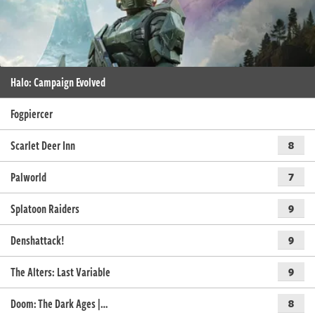
Halo: Campaign Evolved
Fogpiercer
Scarlet Deer Inn
8
Palworld
7
Splatoon Raiders
9
Denshattack!
9
The Alters: Last Variable
9
Doom: The Dark Ages |…
8