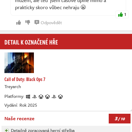
mužem, ale teď jsem časově úplně mimo a
prakticky skoro vůbec nehraju 😬
1
Odpovědět
DETAIL K OZNAČENÉ HŘE
Call of Duty: Black Ops 7
Treyarch
Platformy:
Vydání: Rok 2025
3
Naše recenze
/ 10
Detailně zpracovaná herní střelba