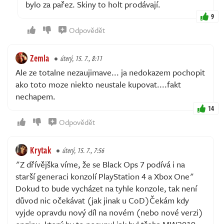
bylo za pařez. Skiny to holt prodávají.
9
Odpovědět
Zemla
úterý, 15. 7., 8:11
Ale ze totalne nezaujimave... ja nedokazem pochopit
ako toto moze niekto neustale kupovat....fakt
nechapem.
14
Odpovědět
Krytak
úterý, 15. 7., 7:56
"Z dřívějška víme, že se Black Ops 7 podívá i na
starší generaci konzolí PlayStation 4 a Xbox One"
Dokud to bude vycházet na tyhle konzole, tak není
důvod nic očekávat (jak jinak u CoD)Čekám kdy
vyjde opravdu nový díl na novém (nebo nové verzi)