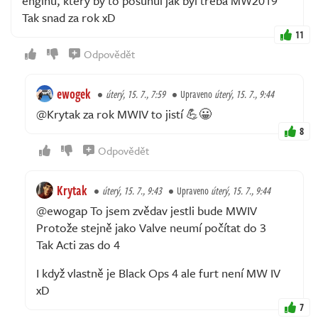
enginu, který by to posunul jak byl třeba MW2019
Tak snad za rok xD
11
Odpovědět
ewogek
úterý, 15. 7., 7:59
Upraveno
úterý, 15. 7., 9:44
@Krytak za rok MWIV to jistí 💪😀
8
Odpovědět
Krytak
úterý, 15. 7., 9:43
Upraveno
úterý, 15. 7., 9:44
@ewogap To jsem zvědav jestli bude MWIV
Protože stejně jako Valve neumí počítat do 3
Tak Acti zas do 4
I když vlastně je Black Ops 4 ale furt není MW IV
xD
7