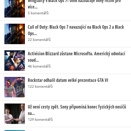
Wingsuity v Black Ops 7? Únik naznačuje nový režim pro
více…
5 komentářů
Call of Duty: Black Ops 7 navazující na Black Ops 2 a Black
Ops…
22 komentářů
Activision Blizzard zůstane Microsoftu. Americký odvolací
soud…
46 komentářů
Rockstar odhalil datum velké prezentace GTA VI
122 komentářů
Už není cesty zpět. Sony připomíná konec fyzických nosičů
na…
129 komentářů