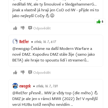
nedělali IW, ale ty šmoulové v SledgehammerG..
jinak a vlastně já hraji jen CoD od IW - přijde mi to
jako nejlepší CoDy 💪😅
6
Odpovědět
ReEfer
středa, 16. 7., 6:17
@ewogap Čekáme na další Modern Warfare a
nové DMZ. Kupodivu DMZ stále žije (samo jako
BETA) ale hraje to spoustu lidí i streamerů..
Odpovědět
ewogek
středa, 16. 7., 7:01
@ReEfer přesně.. MW je vždy top (dle mého) 💪
DMZ je ale jen v rámci MWII (2022) že? V nynější
verzi HUBu totiž není/ho nevidím ..