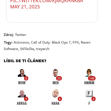
PIC.TWITTER.COM/KJMQKHNKBA
MAY 21, 2025
Zdroj:
Twitter
Tagy:
Activision
,
Call of Duty: Black Ops 7
,
FPS
,
Raven
Software
,
Střílečka
,
treyarch
LÍBIL SE TI ČLÁNEK?
8
20
148
WOW
MEH
HMMM
3
6
4
ARRGG
HAHA
F