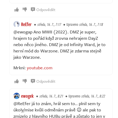
Odpovědět
ReEfer
středa, 16. 7., 7:17
Upraveno
středa, 16. 7., 7:18
@ewogap Ano MWII (2022). DMZ je super,
hrajem to pořád když zrovna nehrajem DayZ
nebo něco jiného. DMZ je od Infinity Ward, je to
herní mód do Warzone. DMZ je zdarma stejně
jako Warzone.
Mrkni:
youtube.com
Odpovědět
ewogek
středa, 16. 7., 8:21
Upraveno
středa, 16. 7., 8:22
@ReEfer já to znám, hrál sem to.. plnil sem ty
úkoly/mise kvůli odměnám právě 😉 ale pak to
zmizelo z hlavního HUBu právě a zůstalo to jen v