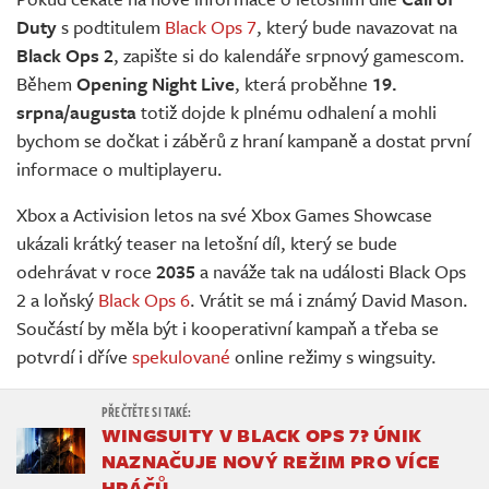
Živě
Duty
s podtitulem
Black Ops 7
, který bude navazovat na
Black Ops 2
, zapište si do kalendáře srpnový gamescom.
Během
Opening Night Live
, která proběhne
19.
srpna/augusta
totiž dojde k plnému odhalení a mohli
bychom se dočkat i záběrů z hraní kampaně a dostat první
informace o multiplayeru.
Xbox a Activision letos na své Xbox Games Showcase
ukázali krátký teaser na letošní díl, který se bude
odehrávat v roce
2035
a naváže tak na události Black Ops
2 a loňský
Black Ops 6
. Vrátit se má i známý David Mason.
Součástí by měla být i kooperativní kampaň a třeba se
potvrdí i dříve
spekulované
online režimy s wingsuity.
WINGSUITY V BLACK OPS 7? ÚNIK
NAZNAČUJE NOVÝ REŽIM PRO VÍCE
HRÁČŮ