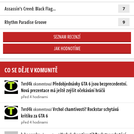
Assassin’s Creed: Black Flag…
7
Rhythm Paradise Groove
9
SEZNAM RECENZÍ
JAK HODNOTÍME
CO SE DĚJE V KOMUNITĚ
Tvrd4k
Předobjednávky GTA 6 jsou bezprecedentní.
okomentoval
Nová prezentace má ještě zvýšit očekávání hráčů
před 4 hodinami
Tvrd4k
Vrchol chamtivosti? Rockstar schytává
okomentoval
kritiku za GTA 6
před 4 hodinami