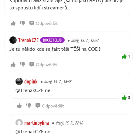
Kupodivu DMZ stále žije (samo jako BETA) ale hraje
to spoustu lidí i streamerů..
Odpovědět
TrenakCZE
ROCKETCLUB
úterý, 15. 7., 12:57
Je tu někdo kde se fakt těší TĚŠÍ na COD?
1
Odpovědět
dopink
úterý, 15. 7., 16:55
@TrenakCZE ne
3
Odpovědět
martinbylina
úterý, 15. 7., 22:10
@TrenakCZE ne