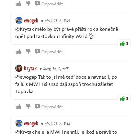
Odpovědět
ewogek
úterý, 15. 7., 9:45
@Krytak mělo by být právě příští rok a konečně
opět pod taktovkou Infinity Ward 👌
8
Odpovědět
Krytak
úterý, 15. 7., 9:48
@ewogap Tak to jsi mě teď docela navnadil, po
failu s MW III si snad dají aspoň trochu záležet
Topovka
8
Odpovědět
ewogek
úterý, 15. 7., 9:58
@Krytak hele já MWIII nehrál, jelikož a právě to