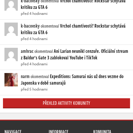
k-bacovsky
Vrchol chamtivosti? Rockstar schytává
okomentoval
kritiku za GTA 6
před 4 hodinami
k-bacovsky
Vrchol chamtivosti? Rockstar schytává
okomentoval
kritiku za GTA 6
před 4 hodinami
amhrac
Ani Larian neunikl cenzuře. Oficiální stream
okomentoval
z Baldur's Gate 3 zablokoval YouTube i TikTok
před 4 hodinami
narm
Expeditions: Samurai nás už dnes vezme do
okomentoval
Japonska v době samurajů
před 5 hodinami
PŘEHLED AKTIVITY KOMUNITY
NAVIGACE
INFORMACE
KOMUNITA