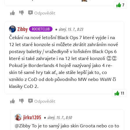
7
Odpovědět
Zibby
ROCKETCLUB
úterý, 15. 7., 8:23
Čekání na nové letošní Black Ops 7 které vyjde i na
12 let staré konzole si můžete zkrátit zahráním nové
postavy baletky / vražedkyně v loňském Black Ops 6
které si také zahrajete i na 12 let staré konzoli 👏👏
Pokud je Borderlands 4 hojně nazývaný jako 4 re-
skin té samé hry tak ať, ale stále lepší jak to, co
vzniklo z CoD od dob původního MW nebo WaW či
klasiky CoD 2.
11
Odpovědět
jirku1205
úterý, 15. 7., 8:50
@Zibby To je to samý jako skin Groota nebo co to