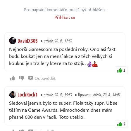
Pro napsání komentáře musíš být přihlášen.
Přihlásit se
DavidX303
středa, 20. 8., 17:58
Nejhorší Gamescom za poslední roky. Ono asi fakt
budu koukat jen na mensí akce a z těch velkych si
kouknu jen trailery ktere za to stojí..
2
Odpovědět
LockRock1
středa, 20. 8., 15:59
Upraveno
středa, 20. 8., 16:01
Sledoval jsem a bylo to super. Fiola taky supr. Už se
těším na Game Awards. Mimochodem dnes mám
přesně 600 den v řadě. Toto uteklo.
5