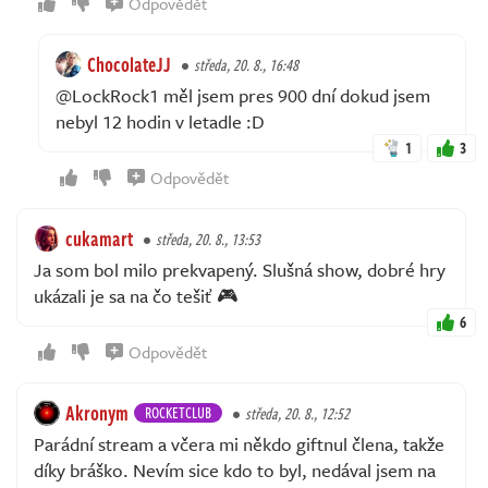
Odpovědět
ChocolateJJ
středa, 20. 8., 16:48
@LockRock1 měl jsem pres 900 dní dokud jsem
nebyl 12 hodin v letadle :D
1
3
Odpovědět
cukamart
středa, 20. 8., 13:53
Ja som bol milo prekvapený. Slušná show, dobré hry
ukázali je sa na čo tešiť 🎮
6
Odpovědět
Akronym
ROCKETCLUB
středa, 20. 8., 12:52
Parádní stream a včera mi někdo giftnul člena, takže
díky bráško. Nevím sice kdo to byl, nedával jsem na