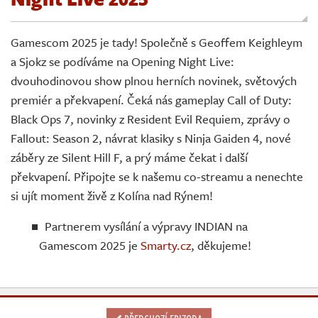
Živě
Gamescom 2025 je tady! Společně s Geoffem Keighleym
a Sjokz se podíváme na Opening Night Live:
dvouhodinovou show plnou herních novinek, světových
premiér a překvapení. Čeká nás gameplay Call of Duty:
Black Ops 7, novinky z Resident Evil Requiem, zprávy o
Fallout: Season 2, návrat klasiky s Ninja Gaiden 4, nové
záběry ze Silent Hill F, a prý máme čekat i další
překvapení. Připojte se k našemu co-streamu a nenechte
si ujít moment živě z Kolína nad Rýnem!
Partnerem vysílání a výpravy INDIAN na
Gamescom 2025 je
Smarty.cz
, děkujeme!