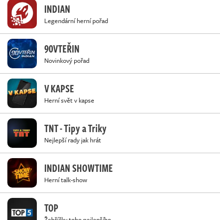
INDIAN
Legendární herní pořad
90VTEŘIN
Novinkový pořad
V KAPSE
Herní svět v kapse
TNT - Tipy a Triky
Nejlepší rady jak hrát
INDIAN SHOWTIME
Herní talk-show
TOP
Žebříčky toho nejlepšího