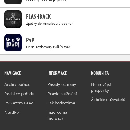
FLASHBACK
Zpátky do minulosti videoher
PvP
Herní rozhovory tváří v tvář
NAVIGACE
INFORMACE
KOMUNITA
Archiv pořadu
Zásady ochrany
Nejnovější
příspěvky
Redakce pořadu
Pravidla užívání
Žebříček uživatelů
RSS Atom Feed
Jak hodnotíme
NerdFix
Inzerce na
Indianovi