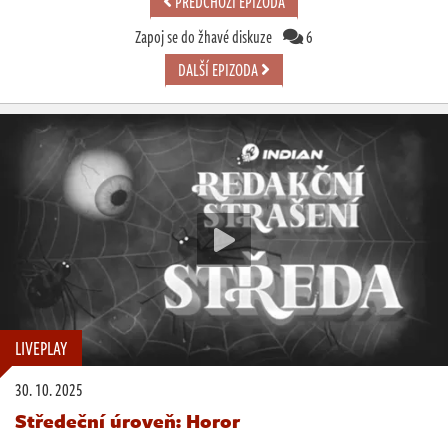
PŘEDCHOZÍ EPIZODA
Zapoj se do žhavé diskuze
6
DALŠÍ EPIZODA
LIVEPLAY
30. 10. 2025
Středeční úroveň: Horor