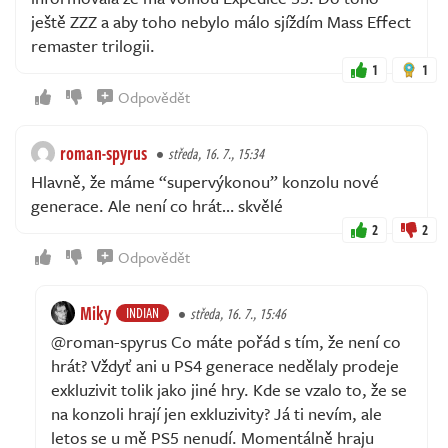
ještě ZZZ a aby toho nebylo málo sjíždím Mass Effect
remaster trilogii.
1
1
Odpovědět
roman-spyrus
středa, 16. 7., 15:34
Hlavně, že máme “supervýkonou” konzolu nové
generace. Ale není co hrát… skvělé
2
2
Odpovědět
Miky
INDIAN
středa, 16. 7., 15:46
@roman-spyrus Co máte pořád s tím, že není co
hrát? Vždyť ani u PS4 generace nedělaly prodeje
exkluzivit tolik jako jiné hry. Kde se vzalo to, že se
na konzoli hrají jen exkluzivity? Já ti nevím, ale
letos se u mě PS5 nenudí. Momentálně hraju