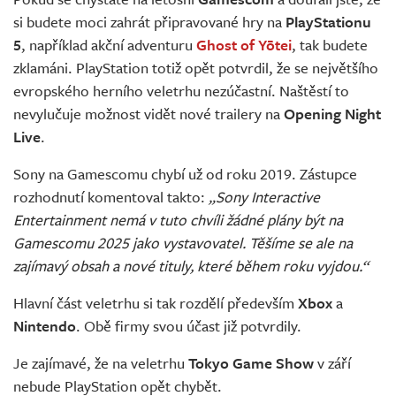
Živě
si budete moci zahrát připravované hry na
PlayStationu
5
, například akční adventuru
Ghost of Yōtei
, tak budete
zklamáni. PlayStation totiž opět potvrdil, že se největšího
evropského herního veletrhu nezúčastní. Naštěstí to
nevylučuje možnost vidět nové trailery na
Opening Night
Live
.
Sony na Gamescomu chybí už od roku 2019. Zástupce
rozhodnutí komentoval takto:
„Sony Interactive
Entertainment nemá v tuto chvíli žádné plány být na
Gamescomu 2025 jako vystavovatel. Těšíme se ale na
zajímavý obsah a nové tituly, které během roku vyjdou.“
Hlavní část veletrhu si tak rozdělí především
Xbox
a
Nintendo
. Obě firmy svou účast již potvrdily.
Je zajímavé, že na veletrhu
Tokyo Game Show
v září
nebude PlayStation opět chybět.