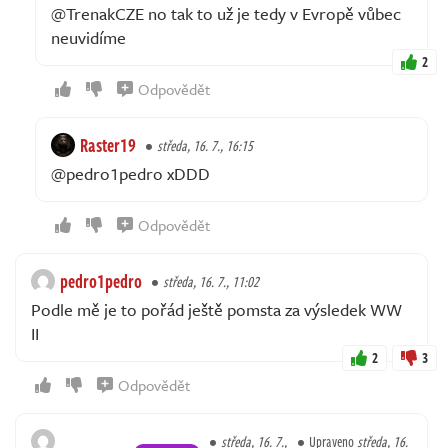
@TrenakCZE no tak to už je tedy v Evropě vůbec
neuvidíme
2
Odpovědět
Raster19
středa, 16. 7., 16:15
@pedro1pedro xDDD
Odpovědět
pedro1pedro
středa, 16. 7., 11:02
Podle mě je to pořád ještě pomsta za výsledek WW
II
2
3
Odpovědět
středa, 16. 7.,
Upraveno
středa, 16.