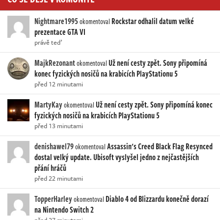
Nightmare1995
Rockstar odhalil datum velké
okomentoval
prezentace GTA VI
právě teď
MajkRezonant
Už není cesty zpět. Sony připomíná
okomentoval
konec fyzických nosičů na krabicích PlayStationu 5
před 12 minutami
MartyKay
Už není cesty zpět. Sony připomíná konec
okomentoval
fyzických nosičů na krabicích PlayStationu 5
před 13 minutami
denishawel79
Assassin's Creed Black Flag Resynced
okomentoval
dostal velký update. Ubisoft vyslyšel jedno z nejčastějších
přání hráčů
před 22 minutami
TopperHarley
Diablo 4 od Blizzardu konečně dorazí
okomentoval
na Nintendo Switch 2