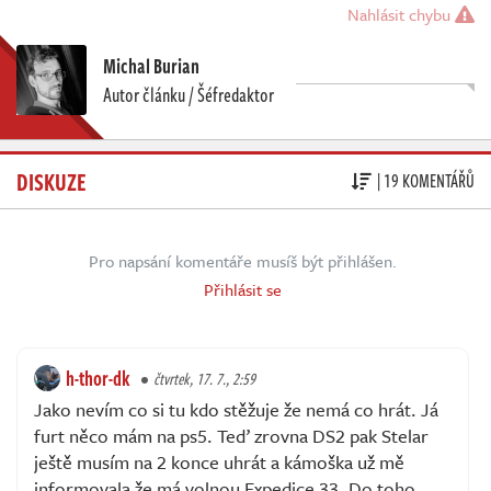
Nahlásit chybu
Michal Burian
Autor článku / Šéfredaktor
DISKUZE
| 19 KOMENTÁŘŮ
Pro napsání komentáře musíš být přihlášen.
Přihlásit se
h-thor-dk
čtvrtek, 17. 7., 2:59
Jako nevím co si tu kdo stěžuje že nemá co hrát. Já
furt něco mám na ps5. Teď zrovna DS2 pak Stelar
ještě musím na 2 konce uhrát a kámoška už mě
informovala že má volnou Expedice 33. Do toho