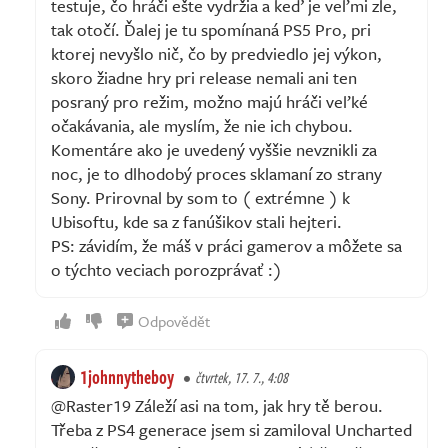
testuje, čo hráči ešte vydržia a keď je veľmi zle,
tak otočí. Ďalej je tu spomínaná PS5 Pro, pri
ktorej nevyšlo nič, čo by predviedlo jej výkon,
skoro žiadne hry pri release nemali ani ten
posraný pro režim, možno majú hráči veľké
očakávania, ale myslím, že nie ich chybou.
Komentáre ako je uvedený vyššie nevznikli za
noc, je to dlhodobý proces sklamaní zo strany
Sony. Prirovnal by som to ( extrémne ) k
Ubisoftu, kde sa z fanúšikov stali hejteri.
PS: závidím, že máš v práci gamerov a môžete sa
o týchto veciach porozprávať :)
Odpovědět
1johnnytheboy
čtvrtek, 17. 7., 4:08
@Raster19 Záleží asi na tom, jak hry tě berou.
Třeba z PS4 generace jsem si zamiloval Uncharted