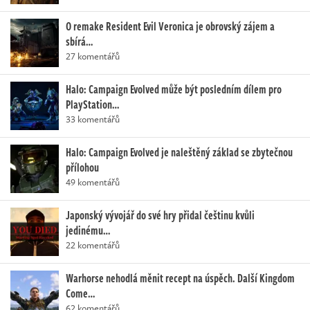
O remake Resident Evil Veronica je obrovský zájem a
sbírá…
27 komentářů
Halo: Campaign Evolved může být posledním dílem pro
PlayStation…
33 komentářů
Halo: Campaign Evolved je naleštěný základ se zbytečnou
přílohou
49 komentářů
Japonský vývojář do své hry přidal češtinu kvůli
jedinému…
22 komentářů
Warhorse nehodlá měnit recept na úspěch. Další Kingdom
Come…
62 komentářů