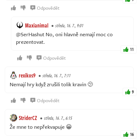
Odpovědět
Maxianimal
středa, 16. 7., 9:01
@SerHashut No, oni hlavně nemají moc co
prezentovat.
11
Odpovědět
rexikos9
středa, 16. 7., 7:11
Nemají hry když zrušili tolik kravin 🫤
9
Odpovědět
StriderCZ
středa, 16. 7., 6:15
Že mne to nepřekvapuje 😀
16