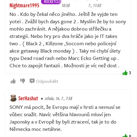
ROCKETCLUB
Nightmare1995
10:58
7., 11:03
No . Kdo by čekal něco jiného. Ještě že vyjde ten
yotei . Zvážil bych days gone 2 . Myslím že by to sony
mohlo zachránit. A nějakou dobrou střílečku a
strategii. Nebo hry pro dva hráče jako je IT takes
two . ( Black 2 , Killzone ,Soccom nebo policejní
akce getaway Black monday ) . Taky mi chybí úlety
typu Dead road rash nebo Marc Ecko Getting up .
Chce to zapojit fantazii . Možnosti je víc než dost .
3
Odpovědět
SerHashut
středa, 16. 7., 7:58
SONY má pocit, že Evropu mají v hrsti a nemusí se
vůbec snažit. Navíc většina hlavounů mluví jen
Japonsky a v Evropě by byli ztracení, tak je to do
Německa moc netáhne.
9