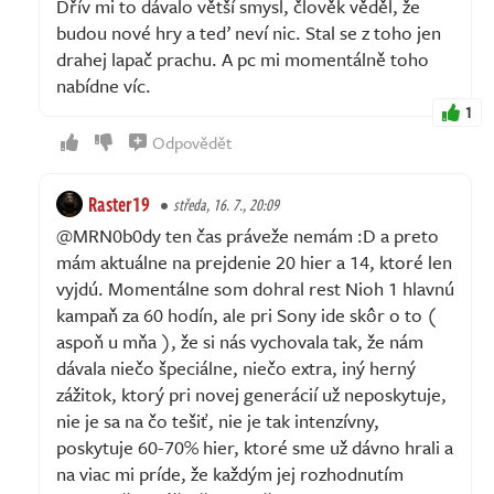
Dřív mi to dávalo větší smysl, člověk věděl, že
budou nové hry a teď neví nic. Stal se z toho jen
drahej lapač prachu. A pc mi momentálně toho
nabídne víc.
1
Odpovědět
Raster19
středa, 16. 7., 20:09
@MRN0b0dy ten čas práveže nemám :D a preto
mám aktuálne na prejdenie 20 hier a 14, ktoré len
vyjdú. Momentálne som dohral rest Nioh 1 hlavnú
kampaň za 60 hodín, ale pri Sony ide skôr o to (
aspoň u mňa ), že si nás vychovala tak, že nám
dávala niečo špeciálne, niečo extra, iný herný
zážitok, ktorý pri novej generácií už neposkytuje,
nie je sa na čo tešiť, nie je tak intenzívny,
poskytuje 60-70% hier, ktoré sme už dávno hrali a
na viac mi príde, že každým jej rozhodnutím