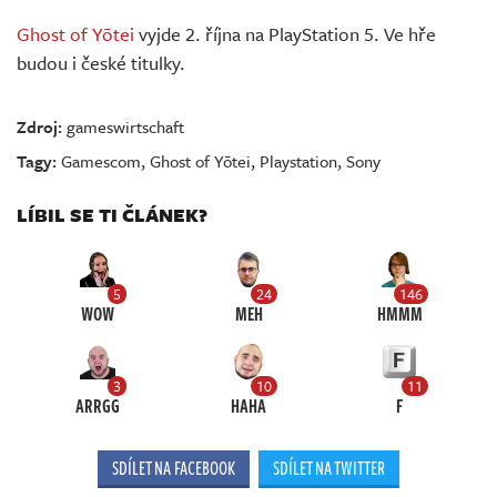
Ghost of Yōtei
vyjde 2. října na PlayStation 5. Ve hře
budou i české titulky.
Zdroj:
gameswirtschaft
Tagy:
Gamescom
,
Ghost of Yōtei
,
Playstation
,
Sony
LÍBIL SE TI ČLÁNEK?
5
24
146
WOW
MEH
HMMM
3
10
11
ARRGG
HAHA
F
SDÍLET NA FACEBOOK
SDÍLET NA TWITTER