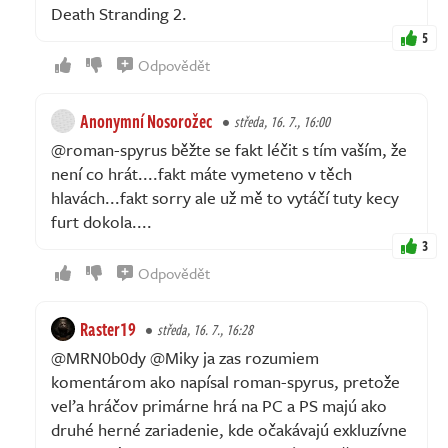
Death Stranding 2.
5
Odpovědět
Anonymní Nosorožec
středa, 16. 7., 16:00
@roman-spyrus běžte se fakt léčit s tím vaším, že
není co hrát....fakt máte vymeteno v těch
hlavách...fakt sorry ale už mě to vytáčí tuty kecy
furt dokola....
3
Odpovědět
Raster19
středa, 16. 7., 16:28
@MRN0b0dy @Miky ja zas rozumiem
komentárom ako napísal roman-spyrus, pretože
veľa hráčov primárne hrá na PC a PS majú ako
druhé herné zariadenie, kde očakávajú exkluzívne