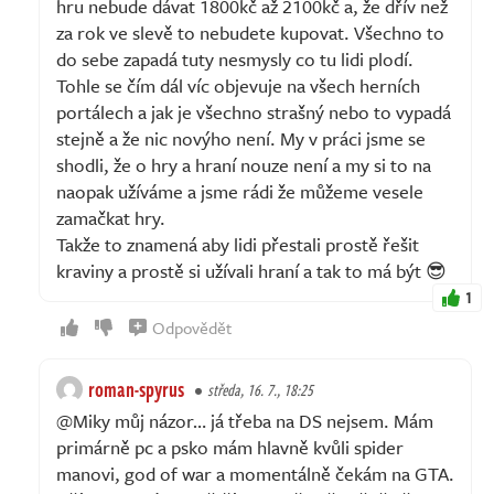
hru nebude dávat 1800kč až 2100kč a, že dřív než
za rok ve slevě to nebudete kupovat. Všechno to
do sebe zapadá tuty nesmysly co tu lidi plodí.
Tohle se čím dál víc objevuje na všech herních
portálech a jak je všechno strašný nebo to vypadá
stejně a že nic novýho není. My v práci jsme se
shodli, že o hry a hraní nouze není a my si to na
naopak užíváme a jsme rádi že můžeme vesele
zamačkat hry.
Takže to znamená aby lidi přestali prostě řešit
kraviny a prostě si užívali hraní a tak to má být 😎
1
Odpovědět
roman-spyrus
středa, 16. 7., 18:25
@Miky můj názor… já třeba na DS nejsem. Mám
primárně pc a psko mám hlavně kvůli spider
manovi, god of war a momentálně čekám na GTA.