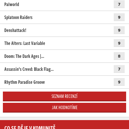
Palworld
7
Splatoon Raiders
9
Denshattack!
9
The Alters: Last Variable
9
Doom: The Dark Ages |…
8
Assassin’s Creed: Black Flag…
7
Rhythm Paradise Groove
9
SEZNAM RECENZÍ
JAK HODNOTÍME
CO SE DĚJE V KOMUNITĚ