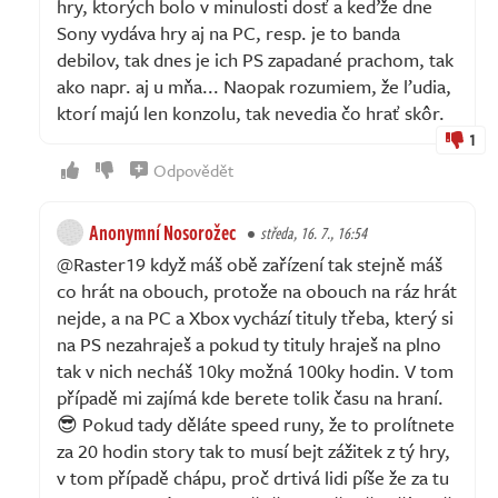
hry, ktorých bolo v minulosti dosť a keďže dne
Sony vydáva hry aj na PC, resp. je to banda
debilov, tak dnes je ich PS zapadané prachom, tak
ako napr. aj u mňa... Naopak rozumiem, že ľudia,
ktorí majú len konzolu, tak nevedia čo hrať skôr.
1
Odpovědět
Anonymní Nosorožec
středa, 16. 7., 16:54
@Raster19 když máš obě zařízení tak stejně máš
co hrát na obouch, protože na obouch na ráz hrát
nejde, a na PC a Xbox vychází tituly třeba, který si
na PS nezahraješ a pokud ty tituly hraješ na plno
tak v nich necháš 10ky možná 100ky hodin. V tom
případě mi zajímá kde berete tolik času na hraní.
😎 Pokud tady děláte speed runy, že to prolítnete
za 20 hodin story tak to musí bejt zážitek z tý hry,
v tom případě chápu, proč drtivá lidi píše že za tu