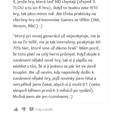
4, jenže hry, které teď ND chystají (zřejmě 3.
TLOU a tu sci-fi hru), ikdyž to budou zase 9/10
hry, tak jdou mimo mě. Ale třeba prakticky na
všechny hry od Insomniac Games se těším (SM,
Venom, R&C) :)
"ktorý pri novej generácií už neposkytuje, nie je
sa na čo tešiť, nie je tak intenzívny, poskytuje 60-
70% hier, ktoré sme už dávno hrali" Mám pocit,
že toto platí na celý herní průmysl. Když dojde k
oznámení nějaké nové hry, tak si ji zapíšu na
wishlist s tím, že si ji jednou za pár let ve slevě
koupím. Ale už nevím, kdy naposledy došlo k
oznámení nějaké hry, jejíž novinky jsem hltal a
netrpělivě jsem čekal, abych si ji mohl D1 (nebo
alespoň během prvních 3 měsíců po vydání).
Možná jsem ale jen rozmlsanej :)
Odpovědět