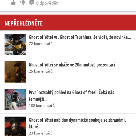
Odpovědět
NEPŘEHLÉDNĚTE
Ghost of Yōtei vs. Ghost of Tsushima. Je vidět, že novinka…
72 komentářů
Ghost of Yōtei se ukáže ve 20minutové prezentaci
25 komentářů
První rozsáhlý pohled na Ghost of Yōtei. Čeká nás
temnější…
102 komentářů
Ghost of Yōtei nabídne dynamické souboje se zbraněmi,
které…
23 komentářů