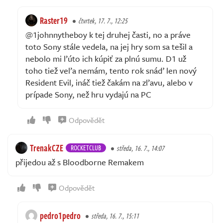
Raster19
čtvrtek, 17. 7., 12:25
@1johnnytheboy k tej druhej časti, no a práve
toto Sony stále vedela, na jej hry som sa tešil a
nebolo mi ľúto ich kúpiť za plnú sumu. D1 už
toho tiež veľa nemám, tento rok snáď len nový
Resident Evil, ináč tiež čakám na zľavu, alebo v
prípade Sony, než hru vydajú na PC
Odpovědět
TrenakCZE
ROCKETCLUB
středa, 16. 7., 14:07
přijedou až s Bloodborne Remakem
Odpovědět
pedro1pedro
středa, 16. 7., 15:11