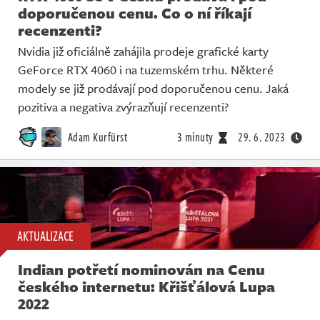
doporučenou cenu. Co o ní říkají
recenzenti?
Nvidia již oficiálně zahájila prodeje grafické karty
GeForce RTX 4060 i na tuzemském trhu. Některé
modely se již prodávají pod doporučenou cenu. Jaká
pozitiva a negativa zvýrazňují recenzenti?
Adam Kurfürst
3 minuty
29. 6. 2023
AKTUALIZACE
Indian potřetí nominován na Cenu
českého internetu: Křišťálová Lupa
2022