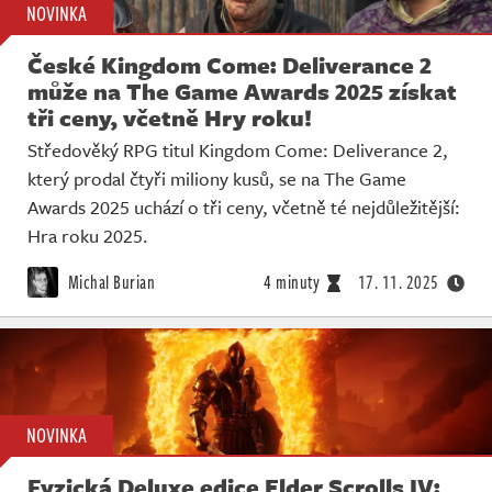
NOVINKA
České Kingdom Come: Deliverance 2
může na The Game Awards 2025 získat
tři ceny, včetně Hry roku!
Středověký RPG titul Kingdom Come: Deliverance 2,
který prodal čtyři miliony kusů, se na The Game
Awards 2025 uchází o tři ceny, včetně té nejdůležitější:
Hra roku 2025.
Michal Burian
4 minuty
17. 11. 2025
NOVINKA
Fyzická Deluxe edice Elder Scrolls IV: