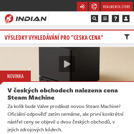
REALMERCH.STORE
Magazín
VÝSLEDKY VYHLEDÁVÁNÍ PRO "CESKA CENA"
Recenze
Videa
NOVINKA
Soutěže
V českých obchodech nalezena cena
Databáze
Steam Machine
Za kolik bude Valve prodávat novou Steam Machine?
Komunita
Oficiální odpověď zatím nemáme, ale první konkrétní
nástřel ceny se objevil u dvou českých obchodů, v
Redakce
jejich zdrojových kódech.