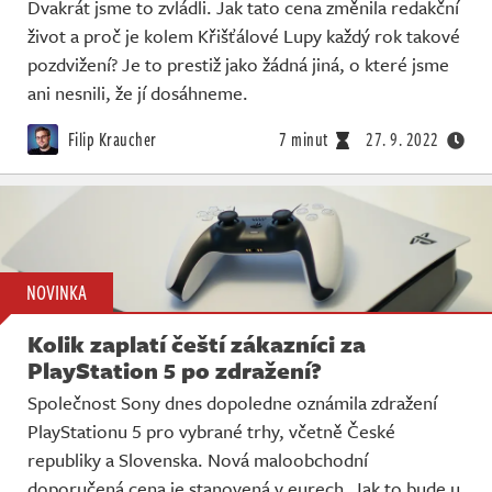
Dvakrát jsme to zvládli. Jak tato cena změnila redakční
život a proč je kolem Křišťálové Lupy každý rok takové
pozdvižení? Je to prestiž jako žádná jiná, o které jsme
ani nesnili, že jí dosáhneme.
Filip Kraucher
7 minut
27. 9. 2022
NOVINKA
Kolik zaplatí čeští zákazníci za
PlayStation 5 po zdražení?
Společnost Sony dnes dopoledne oznámila zdražení
PlayStationu 5 pro vybrané trhy, včetně České
republiky a Slovenska. Nová maloobchodní
doporučená cena je stanovená v eurech. Jak to bude u