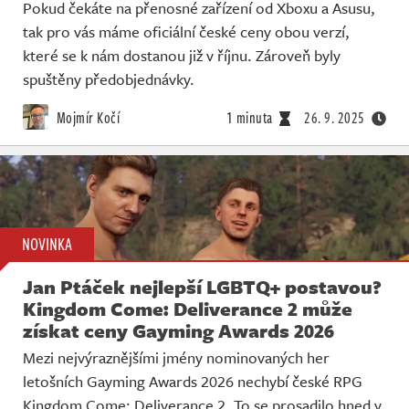
Pokud čekáte na přenosné zařízení od Xboxu a Asusu,
tak pro vás máme oficiální české ceny obou verzí,
které se k nám dostanou již v říjnu. Zároveň byly
spuštěny předobjednávky.
Mojmír Kočí
1 minuta
26. 9. 2025
NOVINKA
Jan Ptáček nejlepší LGBTQ+ postavou?
Kingdom Come: Deliverance 2 může
získat ceny Gayming Awards 2026
Mezi nejvýraznějšími jmény nominovaných her
letošních Gayming Awards 2026 nechybí české RPG
Kingdom Come: Deliverance 2. To se prosadilo hned v