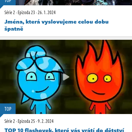
TOP
Série 2
·
Epizoda 23
·
26. 1. 2024
Jména, která vyslovujeme celou dobu
špatně
TOP
Série 2
·
Epizoda 25
·
9. 2. 2024
TOP 10 flashovek, které vás vrátí do dětství