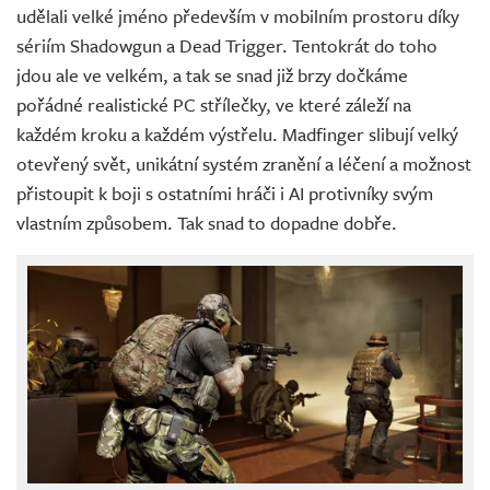
udělali velké jméno především v mobilním prostoru díky
sériím Shadowgun a Dead Trigger. Tentokrát do toho
jdou ale ve velkém, a tak se snad již brzy dočkáme
pořádné realistické PC střílečky, ve které záleží na
každém kroku a každém výstřelu. Madfinger slibují velký
otevřený svět, unikátní systém zranění a léčení a možnost
přistoupit k boji s ostatními hráči i AI protivníky svým
vlastním způsobem. Tak snad to dopadne dobře.