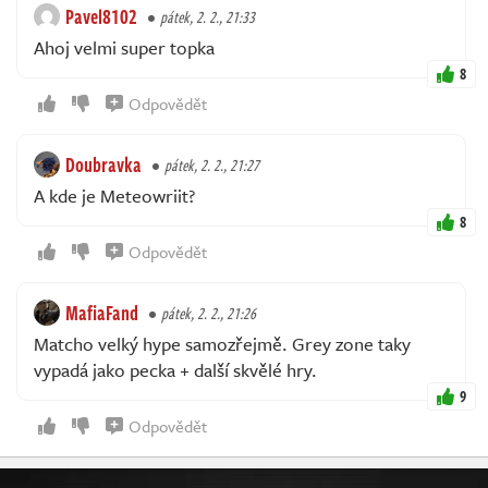
Pavel8102
pátek, 2. 2., 21:33
Ahoj velmi super topka
8
Odpovědět
Doubravka
pátek, 2. 2., 21:27
A kde je Meteowriit?
8
Odpovědět
MafiaFand
pátek, 2. 2., 21:26
Matcho velký hype samozřejmě. Grey zone taky
vypadá jako pecka + další skvělé hry.
9
Odpovědět