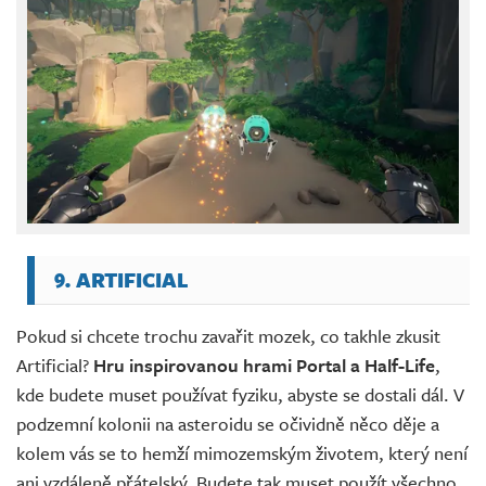
9. ARTIFICIAL
Pokud si chcete trochu zavařit mozek, co takhle zkusit
Artificial?
Hru inspirovanou hrami Portal a Half-Life
,
kde budete muset používat fyziku, abyste se dostali dál. V
podzemní kolonii na asteroidu se očividně něco děje a
kolem vás se to hemží mimozemským životem, který není
ani vzdáleně přátelský. Budete tak muset použít všechno