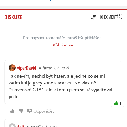
DISKUZE
| 10 KOMENTÁŘŮ
Pro napsání komentáře musíš být přihlášen.
Přihlásit se
viperDavid
čtvrtek, 8. 2., 10:29
Tak nevím, nechci být hater, ale jediné co se mi
zatím líbí je grey zone a scarlet. No vlastně i
"slovenské GTA", ale k tomu jsem se už vyjadřoval
jinde.
1
Odpovědět
Acti
pondělí, 5. 2., 16:56