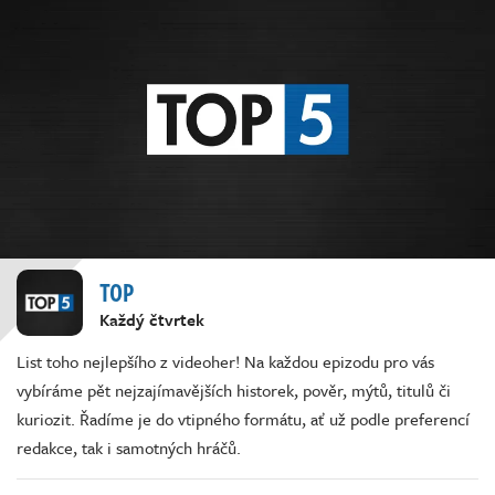
TOP
Každý čtvrtek
List toho nejlepšího z videoher! Na každou epizodu pro vás
vybíráme pět nejzajímavějších historek, pověr, mýtů, titulů či
kuriozit. Řadíme je do vtipného formátu, ať už podle preferencí
redakce, tak i samotných hráčů.