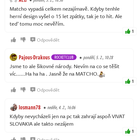
Matcho vypadá celkem nezajímavě. Kdyby tenhle
herní design vyšel o 15 let zpátky, tak je to hit. Ale
teď tomu moc nevěřím.
1
Odpovědět
Pajous-Drakous
ROCKETCLUB
pondělí, 5. 2., 10:28
Jsme to ale šikovné národy. Nevím na co se těšit
víc......Ha ha ha . Jasně že na MATCHO.
1
Odpovědět
losmann78
neděle, 4. 2., 16:06
Kdyby nevycházeli jen na pc tak zahrají aspoň VIVAT
SLOVAKIA ale takto nezájem
1
Odpovědět