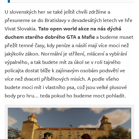
U slovenských her se také ještě chvíli zdržíme a
přesuneme se do Bratislavy v devadesátých letech ve hře
Vivat Slovakia.
Tato open world akce na nás dýchá
duchem starého dobrého GTA a Mafie
a budeme muset
přežít temné časy, kdy peníze a násilí mají více moci než
jakýkoliv zákon. Normální je střílení, mlácení a vybírání
výpalného, a tak budete mít za úkol se v roli tajného
policajta dostat blíže k zajímavým osobám podsvětí ve
více než dvaceti příběhových misích. A podle všeho
budete moci mít i vlastního psa, což jsou velké plusové
body pro hru... teda pokud ho budeme moct pohladit.