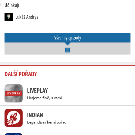
Učinkují
Lukáš Andrys
Všechny epizody
DALŠÍ POŘADY
LIVEPLAY
Hrajeme živě, s vámi
INDIAN
Legendární herní pořad