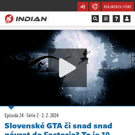
REALMERCH.STORE
Magazín
Recenze
Videa
Soutěže
Databáze
Komunita
Epizoda 24 · Série 2 ·
2. 2. 2024
Redakce
Slovenské GTA či snad snad
návrat do Factoria? To je 10