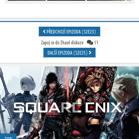
PŘEDCHOZÍ EPIZODA (S2E23)
Zapoj se do žhavé diskuze
11
DALŠÍ EPIZODA (S2E25)