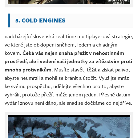
5. COLD ENGINES
nadcházející slovenská real-time multiplayerová strategie,
ve které jste obklopeni sněhem, ledem a chladným
kovem.
Čeká vás nejen snaha přežít v nehostinném
prostředí, ale i vedení vaší jednotky za vítězstvím proti
mnoha protivníkům.
Musíte stavět, těžit a získat palivo,
abyste neumrzli a mohli se bránit a útočit. Využijte mráz
ke svému prospěchu, udělejte všechno pro to, abyste
vyhráli, protože přežít může jenom jeden. Přesné datum
vydání znovu není dáno, ale snad se dočkáme co nejdříve.