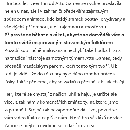
Hra Scarlet Deer Inn od Attu Games se rychle proslavila
nejen u nás, ale i v zahraničí především zajímavým
způsobem animace, kde každý snímek postav je vyšívaný a
vše dýchá příjemnou, ale i tajemnou atmosférou.
Připravte se běhat a skákat, abyste se dozvěděli více o
tomto světě inspirovaným slovanským folklórem.
Pozadí jsou ručně malovaná a nechybí také hudba hraná
na tradiční nástroje samotným týmem Attu Games, tedy
přesněji manželským párem, kteří tento tým tvoří. Už
teď je vidět, že do této hry bylo dáno mnoho práce a
lásky, takže přejeme, aby se vydařila přesně tak, jak chtějí.
Her, které se chystají z našich luhů a hájů, je určitě ale
více, a tak nám v komentářích zmiňte ty, na které jsme
zapomněli. Stejně tak nezapomeňte dát like, pokud se
vám video líbilo a napište nám, která hra vás láká nejvíce.
Zatím se mějte a uvidíme se u dalšího videa.