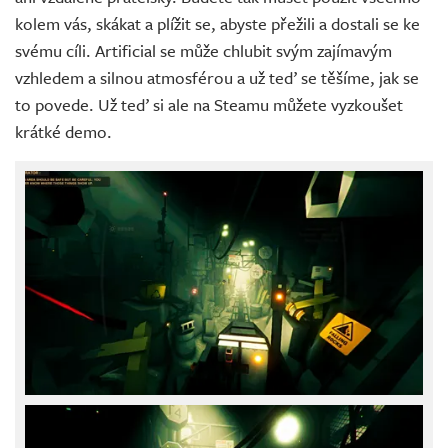
kolem vás, skákat a plížit se, abyste přežili a dostali se ke
svému cíli. Artificial se může chlubit svým zajímavým
vzhledem a silnou atmosférou a už teď se těšíme, jak se
to povede. Už teď si ale na Steamu můžete vyzkoušet
krátké demo.