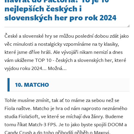
Živě
nejlepších českých i
slovenských her pro rok 2024
České a slovenské hry se můžou poslední dobou zdát jako
věc minulosti a nostalgicky vzpomínáme na ty klasiky,
které jsme dříve hráli. Ale vývojáři nikam nemizí a dnes
vám ukážeme TOP 10 - českých a slovenských her, které
vyjdou roku 2024... Možná...
10. MATCHO
Tohle musíme zmínit, tak ať to máme za sebou než se
Fiola naštve. Matcho je hra od nám naprosto neznámého
studia FiolaSoft, ve které se míchají dva žánry. Budeme
tomu říkat Match-3 FPS. Je to jako byste spojili DOOM a
Candy Crush a do toho přihodili příběh o Maxovi.