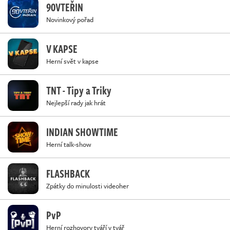
90VTEŘIN
Novinkový pořad
V KAPSE
Herní svět v kapse
TNT - Tipy a Triky
Nejlepší rady jak hrát
INDIAN SHOWTIME
Herní talk-show
FLASHBACK
Zpátky do minulosti videoher
PvP
Herní rozhovory tváří v tvář