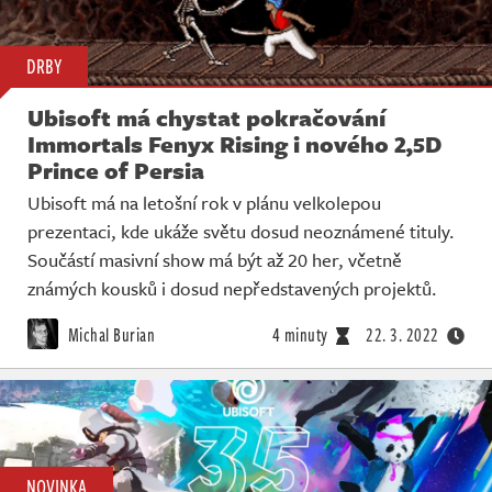
DRBY
Ubisoft má chystat pokračování
Immortals Fenyx Rising i nového 2,5D
Prince of Persia
Ubisoft má na letošní rok v plánu velkolepou
prezentaci, kde ukáže světu dosud neoznámené tituly.
Součástí masivní show má být až 20 her, včetně
známých kousků i dosud nepředstavených projektů.
Michal Burian
4 minuty
22. 3. 2022
NOVINKA