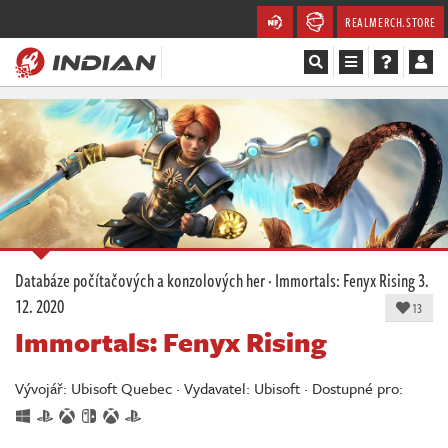
REALMERCH.STORE
Magazín
Recenze
Videa
Soutěže
Databáze počítačových a konzolových her
·
Immortals: Fenyx Rising
3.
12. 2020
Databáze
13
Immortals: Fenyx Rising
Komunita
Vývojář: Ubisoft Quebec · Vydavatel: Ubisoft · Dostupné pro:
Redakce