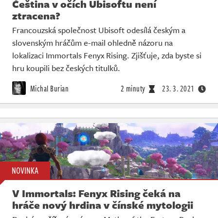
Čeština v očích Ubisoftu není
ztracena?
Francouzská společnost Ubisoft odesílá českým a
slovenským hráčům e-mail ohledně názoru na
lokalizaci Immortals Fenyx Rising. Zjišťuje, zda byste si
hru koupili bez českých titulků.
Michal Burian
2 minuty
23. 3. 2021
NOVINKA
V Immortals: Fenyx Rising čeká na
hráče nový hrdina v čínské mytologii