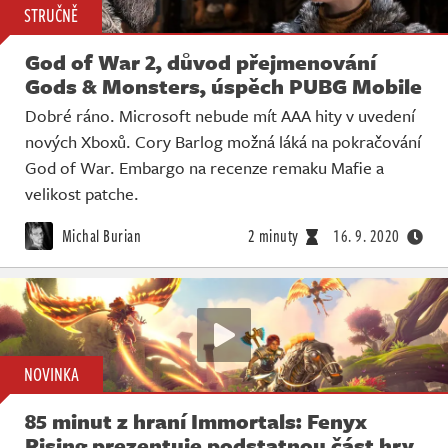
STRUČNĚ
God of War 2, důvod přejmenování
Gods & Monsters, úspěch PUBG Mobile
Dobré ráno. Microsoft nebude mít AAA hity v uvedení
nových Xboxů. Cory Barlog možná láká na pokračování
God of War. Embargo na recenze remaku Mafie a
velikost patche.
Michal Burian
2 minuty
16. 9. 2020
NOVINKA
85 minut z hraní Immortals: Fenyx
Rising prezentuje podstatnou část hry