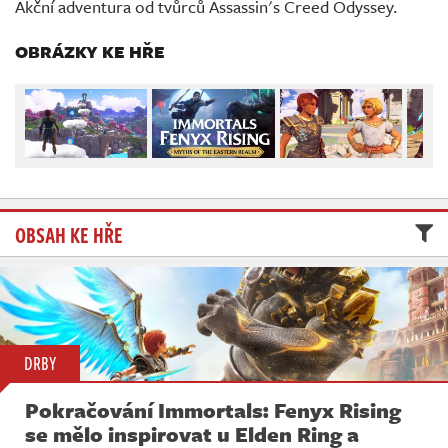
Akční adventura od tvůrců Assassin's Creed Odyssey.
Živě
OBRÁZKY KE HŘE
OBSAH KE HŘE
DRBY
Pokračování Immortals: Fenyx Rising
se mělo inspirovat u Elden Ring a