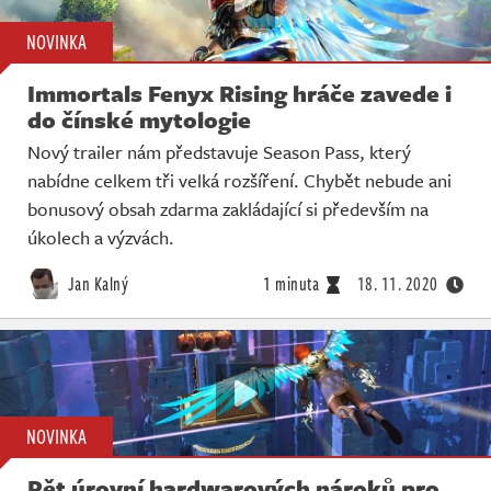
NOVINKA
Immortals Fenyx Rising hráče zavede i
do čínské mytologie
Nový trailer nám představuje Season Pass, který
nabídne celkem tři velká rozšíření. Chybět nebude ani
bonusový obsah zdarma zakládající si především na
úkolech a výzvách.
Jan Kalný
1 minuta
18. 11. 2020
NOVINKA
Pět úrovní hardwarových nároků pro