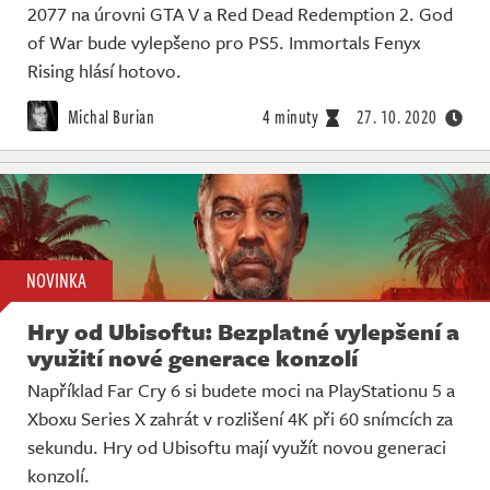
2077 na úrovni GTA V a Red Dead Redemption 2. God
of War bude vylepšeno pro PS5. Immortals Fenyx
Rising hlásí hotovo.
Michal Burian
4 minuty
27. 10. 2020
NOVINKA
Hry od Ubisoftu: Bezplatné vylepšení a
využití nové generace konzolí
Například Far Cry 6 si budete moci na PlayStationu 5 a
Xboxu Series X zahrát v rozlišení 4K při 60 snímcích za
sekundu. Hry od Ubisoftu mají využít novou generaci
konzolí.