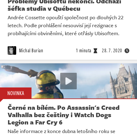
Problémy Ubisoftu nekončí. Odchází
šéfka studia v Québecu
Andrée Cossette opouští společnost po dlouhých 22
letech. Podle prohlášení nesouvisí její rezignace s
probíhajícími obviněními, které otřásly Ubisoftem.
Michal Burian
1 minuta
28. 7. 2020
NOVINKA
Černé na bílém. Po Assassin's Creed
Valhalla bez češtiny i Watch Dogs
Legion a Far Cry 6
Naše informace z konce dubna letošního roku se