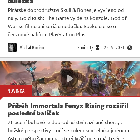
důležitá
Pirátské dobrodružství Skull & Bones je vyvíjeno od
nuly. Gold Rush: The Game vyjde na konzole. God of
War se filmu ani seriálu nedočká. Spekuluje se o
červnové nabídce PlayStation Plus.
Michal Burian
2 minuty
25. 5. 2021
NOVINKA
Příběh Immortals Fenyx Rising rozšířil
poslední balíček
Ztracení bohové je dobrodružství nazírané shora, z
božské perspektivy. Točí se kolem smrtelníka jménem
Ash, nového šampiona, který kráčí po stopách série