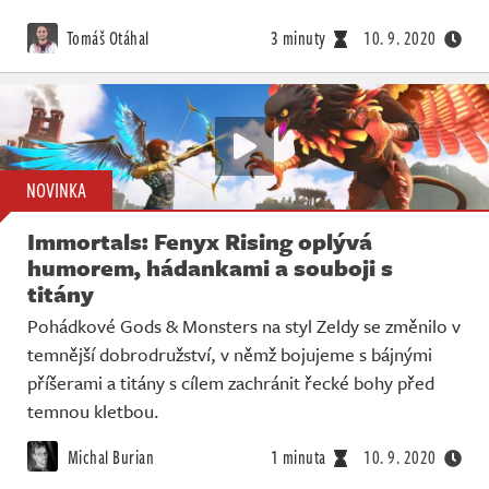
Tomáš Otáhal
3 minuty
10. 9. 2020
NOVINKA
Immortals: Fenyx Rising oplývá
humorem, hádankami a souboji s
titány
Pohádkové Gods & Monsters na styl Zeldy se změnilo v
temnější dobrodružství, v němž bojujeme s bájnými
příšerami a titány s cílem zachránit řecké bohy před
temnou kletbou.
Michal Burian
1 minuta
10. 9. 2020