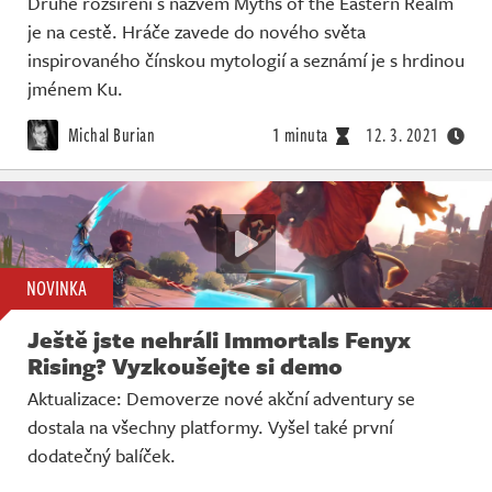
Druhé rozšíření s názvem Myths of the Eastern Realm
je na cestě. Hráče zavede do nového světa
inspirovaného čínskou mytologií a seznámí je s hrdinou
jménem Ku.
Michal Burian
1 minuta
12. 3. 2021
NOVINKA
Ještě jste nehráli Immortals Fenyx
Rising? Vyzkoušejte si demo
Aktualizace: Demoverze nové akční adventury se
dostala na všechny platformy. Vyšel také první
dodatečný balíček.