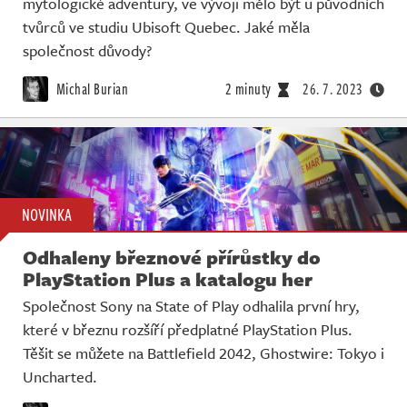
mytologické adventury, ve vývoji mělo být u původních
tvůrců ve studiu Ubisoft Quebec. Jaké měla
společnost důvody?
Michal Burian
2 minuty
26. 7. 2023
NOVINKA
Odhaleny březnové přírůstky do
PlayStation Plus a katalogu her
Společnost Sony na State of Play odhalila první hry,
které v březnu rozšíří předplatné PlayStation Plus.
Těšit se můžete na Battlefield 2042, Ghostwire: Tokyo i
Uncharted.