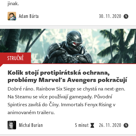
jinak.
Adam Bárta
30. 11. 2020
STRUČNĚ
Kolik stojí protipirátská ochrana,
problémy Marvel's Avengers pokračují
Dobré ráno. Rainbow Six Siege se chystá na next-gen.
Na Steamu se více používají gamepady. Původní
Spintires zavítá do Číny. Immortals Fenyx Rising v
animovaném traileru.
Michal Burian
5 minut
26. 11. 2020