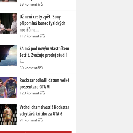
53 komentářů
Už není cesty zpět. Sony
připomíná konec fyzických
nosičů na…
117 komentářů
EA má pod novým vlastníkem
šetřit. Zvažuje prodej studií
i…
50 komentářů
Rockstar odhalil datum velké
prezentace GTA VI
120 komentářů
Vrchol chamtivosti? Rockstar
schytává kritiku za GTA 6
91 komentářů