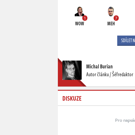
1
7
WOW
MEH
SDÍLET 
Michal Burian
Autor článku / Šéfredaktor
DISKUZE
Pro napsá