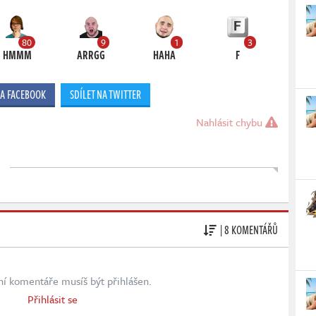
80
9
1
3
HMMM
ARRGG
HAHA
F
NA FACEBOOK
SDÍLET NA TWITTER
Nahlásit chybu
| 8 KOMENTÁŘŮ
ní komentáře musíš být přihlášen.
Přihlásit se