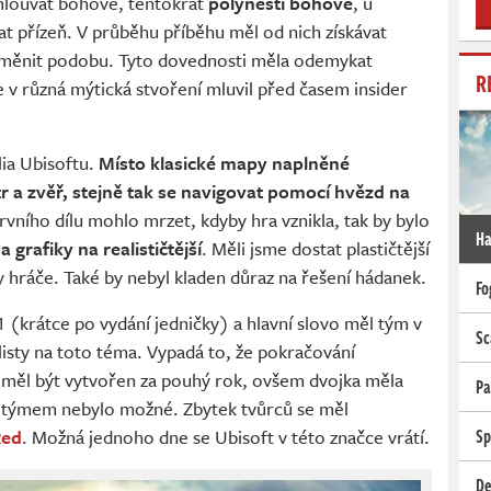
mlouvat bohové, tentokrát
polynéští bohové
, u
skat přízeň. V průběhu příběhu měl od nich získávat
st měnit podobu. Tyto dovednosti měla odemykat
R
 v různá mýtická stvoření mluvil před časem insider
olia Ubisoftu.
Místo klasické mapy naplněné
tr a zvěř, stejně tak se navigovat pomocí hvězd na
vního dílu mohlo mrzet, kdyby hra vznikla, tak by bylo
Ha
 grafiky na realističtější
. Měli jsme dostat plastičtější
y hráče. Také by nebyl kladen důraz na řešení hádanek.
Fo
 (krátce po vydání jedničky) a hlavní slovo měl tým v
Sc
listy na toto téma. Vypadá to, že pokračování
íl měl být vytvořen za pouhý rok, ovšem dvojka měla
Pa
m týmem nebylo možné. Zbytek tvůrců se měl
Red
. Možná jednoho dne se Ubisoft v této značce vrátí.
Sp
De