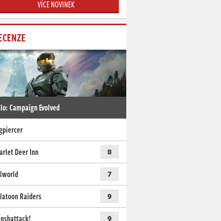
VÍCE NOVINEK
ECENZE
lo: Campaign Evolved
gpiercer
arlet Deer Inn
8
lworld
7
latoon Raiders
9
nshattack!
9