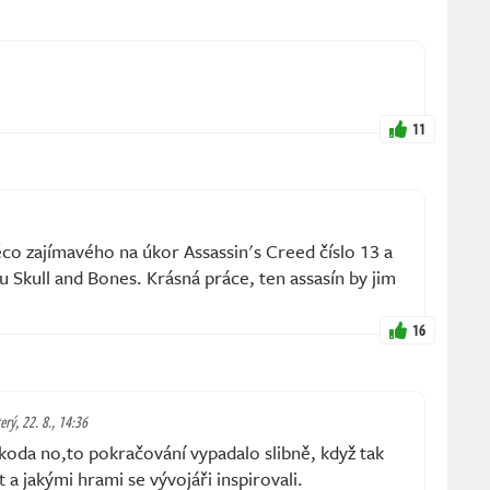
11
ěco zajímavého na úkor Assassin's Creed číslo 13 a
u Skull and Bones. Krásná práce, ten assasín by jim
16
erý, 22. 8., 14:36
škoda no,to pokračování vypadalo slibně, když tak
 a jakými hrami se vývojáři inspirovali.