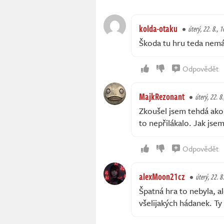
kolda-otaku
úterý, 22. 8., 1
Škoda tu hru teda nem
Odpovědět
MajkRezonant
úterý, 22. 8
Zkoušel jsem tehdá ako
to nepřilákalo. Jak jsem
Odpovědět
alexMoon21cz
úterý, 22. 8
Špatná hra to nebyla, a
všelijakých hádanek. Ty 