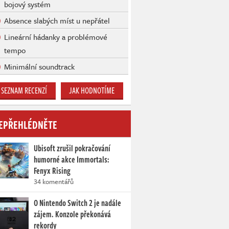
bojový systém
Absence slabých míst u nepřátel
Lineární hádanky a problémové
tempo
Minimální soundtrack
SEZNAM RECENZÍ
JAK HODNOTÍME
EPŘEHLÉDNĚTE
Ubisoft zrušil pokračování
humorné akce Immortals:
Fenyx Rising
34 komentářů
O Nintendo Switch 2 je nadále
zájem. Konzole překonává
rekordy