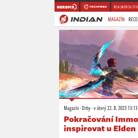
REALMERCH.STO
MAGAZÍN
RECE
Magazín
·
Drby
·
v úterý
22. 8. 2023 13:13
Pokračování Immor
inspirovat u Elden