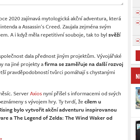
roce 2020 zajímavá mytologická akční adventura, která
intenda a Assassin's Creed. Zaujala zejména svým
. A i když měla repetitivní souboje, tak to byl
svěží
společnost dala přednost jiným projektům. Vývojářské
 na jiné projekty a
firma se zaměřuje na další rozvoj
ětší pravděpodobností tvůrci pomáhají s chystanými
N
měsíc. Server
Axios
nyní přišel s informacemi od svých
eznámeny s vývojem hry. Ty tvrdí, že
cílem u
ising bylo vytvořit akční adventuru inspirovanou
are a The Legend of Zelda: The Wind Waker od
g