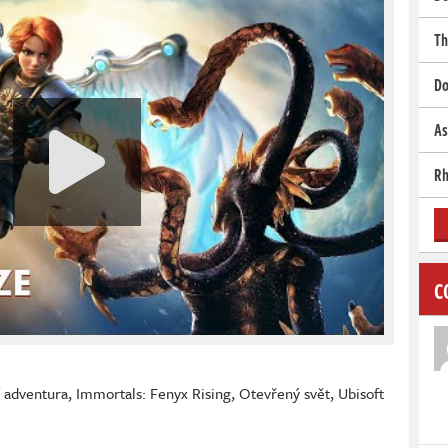
Th
Do
As
Rh
C
í adventura
,
Immortals: Fenyx Rising
,
Otevřený svět
,
Ubisoft