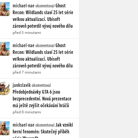
michael-nae
Ghost
okomentoval
Recon: Wildlands slaví 25 let série
velkou aktualizací. Ubisoft
zároveň potvrdil vývoj nového dílu
před 5 minutami
michael-nae
Ghost
okomentoval
Recon: Wildlands slaví 25 let série
velkou aktualizací. Ubisoft
zároveň potvrdil vývoj nového dílu
před 7 minutami
jankslavik
okomentoval
Předobjednávky GTA 6 jsou
bezprecedentní. Nová prezentace
má ještě zvýšit očekávání hráčů
před 8 minutami
michael-nae
Jak vznikl
okomentoval
herní fenomén: Skutečný příběh