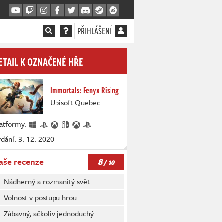
PŘIHLÁŠENÍ
ETAIL K OZNAČENÉ HŘE
Immortals: Fenyx Rising
Ubisoft Quebec
latformy:
dání: 3. 12. 2020
8
aše recenze
/ 10
Nádherný a rozmanitý svět
Volnost v postupu hrou
Zábavný, ačkoliv jednoduchý