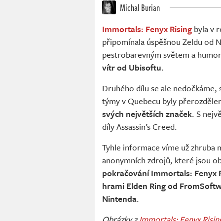
Michal Burian
Immortals: Fenyx Rising
byla v 
připomínala úspěšnou Zeldu od N
pestrobarevným světem a humorem
vítr od Ubisoftu
.
Druhého dílu se ale nedočkáme, 
týmy v Quebecu byly přerozděleny
svých největších značek
. S nejv
díly Assassin’s Creed.
Tyhle informace víme už zhruba 
anonymních zdrojů, které jsou ob
pokračování Immortals: Fenyx R
hrami Elden Ring od FromSoftw
Nintenda
.
Obrázky z
Immortals: Fenyx Risin