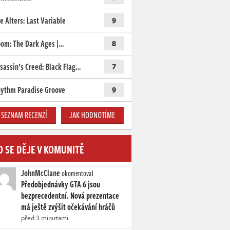
e Alters: Last Variable
9
om: The Dark Ages |…
8
sassin’s Creed: Black Flag…
7
ythm Paradise Groove
9
SEZNAM RECENZÍ
JAK HODNOTÍME
O SE DĚJE V KOMUNITĚ
JohnMcClane
okomentoval
Předobjednávky GTA 6 jsou
bezprecedentní. Nová prezentace
má ještě zvýšit očekávání hráčů
před 3 minutami