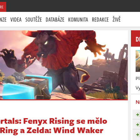
RE
NZE
VIDEA
SOUTĚŽE
DATABÁZE
KOMUNITA
REDAKCE
ŽIVĚ
D
P
Vy
N
tals: Fenyx Rising se mělo
 Ring a Zelda: Wind Waker