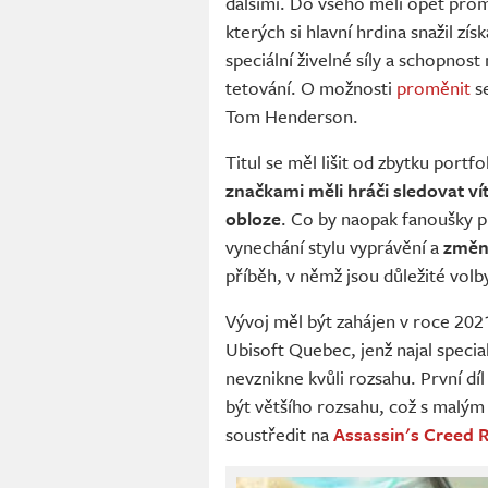
dalšími. Do všeho měli opět pro
kterých si hlavní hrdina snažil zí
speciální živelné síly a schopno
tetování. O možnosti
proměnit
se
Tom Henderson.
Titul se měl lišit od zbytku portf
značkami měli hráči sledovat ví
obloze
. Co by naopak fanoušky pr
vynechání stylu vyprávění a
změna
příběh, v němž jsou důležité volb
Vývoj měl být zahájen v roce 2021
Ubisoft Quebec, jenž najal specia
nevznikne kvůli rozsahu. První d
být většího rozsahu, což s malý
soustředit na
Assassin's Creed 