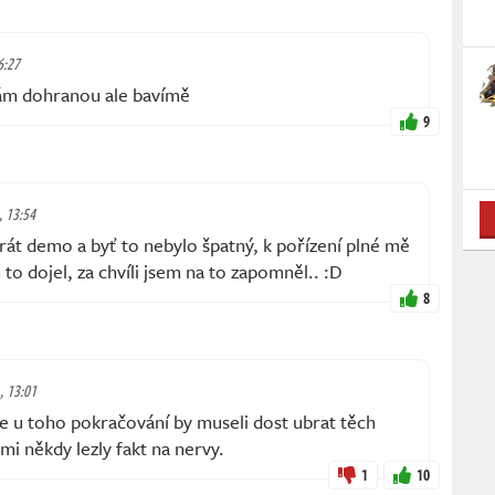
6:27
ám dohranou ale bavímě
9
., 13:54
rát demo a byť to nebylo špatný, k pořízení plné mě
 to dojel, za chvíli jsem na to zapomněl.. :D
8
., 13:01
le u toho pokračování by museli dost ubrat těch
mi někdy lezly fakt na nervy.
1
10