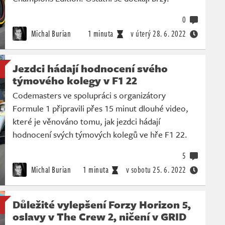
0
Michal Burian
1 minuta
v úterý
28. 6. 2022
Jezdci hádají hodnocení svého
týmového kolegy v F1 22
Codemasters ve spolupráci s organizátory
Formule 1 připravili přes 15 minut dlouhé video,
které je věnováno tomu, jak jezdci hádají
hodnocení svých týmových kolegů ve hře F1 22.
5
Michal Burian
1 minuta
v sobotu
25. 6. 2022
Důležité vylepšení Forzy Horizon 5,
oslavy v The Crew 2, ničení v GRID