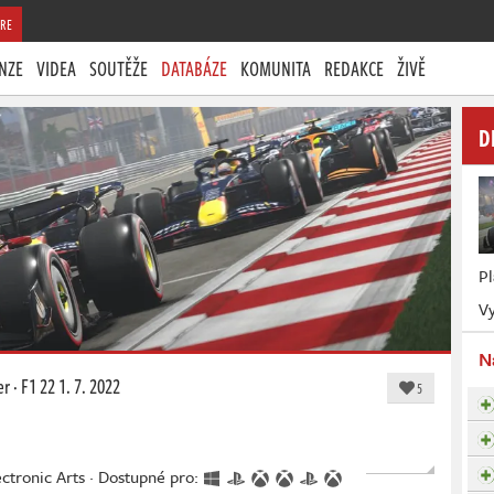
RE
NZE
VIDEA
SOUTĚŽE
DATABÁZE
KOMUNITA
REDAKCE
ŽIVĚ
D
P
Vy
N
er
·
F1 22
1. 7. 2022
5
ectronic Arts · Dostupné pro: