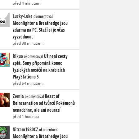
před 4 minutami
Lucky-Luke
okomentoval
Moonlighter a Breathedge jsou
zdarma na PC. Stačí si je včas
vyzvednout
před 38 minutami
Rikuo
Už není cesty
okomentoval
zpět. Sony připomíná konec
fyzických nosičů na krabicích
PlayStationu 5
před 54 minutami
Zemla
Beast of
okomentoval
Reincarnation od tvůrců Pokémonů
nenadchne, ale ani neurazí
před 1 hodinou
Nitram1980CZ
okomentoval
Moonlighter a Breathedge jsou