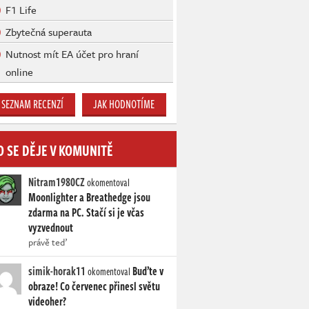
F1 Life
Zbytečná superauta
Nutnost mít EA účet pro hraní
online
SEZNAM RECENZÍ
JAK HODNOTÍME
O SE DĚJE V KOMUNITĚ
Nitram1980CZ
okomentoval
Moonlighter a Breathedge jsou
zdarma na PC. Stačí si je včas
vyzvednout
právě teď
simik-horak11
Buďte v
okomentoval
obraze! Co červenec přinesl světu
videoher?