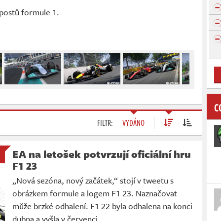
postů formule 1.
C
FILTR:
VYDÁNO
EA na letošek potvrzují oficiální hru
F1 23
„Nová sezóna, nový začátek,“ stojí v tweetu s
obrázkem formule a logem F1 23. Naznačovat
může brzké odhalení. F1 22 byla odhalena na konci
dubna a vyšla v červenci.