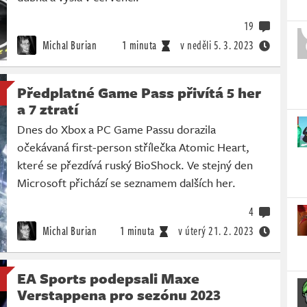
19
Michal Burian
1 minuta
v neděli
5. 3. 2023
Předplatné Game Pass přivítá 5 her
a 7 ztratí
Dnes do Xbox a PC Game Passu dorazila
očekávaná first-person střílečka Atomic Heart,
které se přezdívá ruský BioShock. Ve stejný den
Microsoft přichází se seznamem dalších her.
4
Michal Burian
1 minuta
v úterý
21. 2. 2023
EA Sports podepsali Maxe
Verstappena pro sezónu 2023