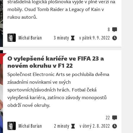
strašidelná logická plošinovka vyjde v plné verzi na
mobily. Osud Tomb Raider a Legacy of Kain v
rukou autorů.
8
Michal Burian
3 minuty
v pátek
9. 9. 2022
O vylepšené kariéře ve FIFA 23 a
novém okruhu v F1 22
Společnost Electronic Arts se pochlubila dvěma
zásadními novinkami ve svých
sportovních/závodních hrách. Fotbal čeká
vylepšená kariéra, zatímco závody monopostů
obdrží nové okruhy.
22
Michal Burian
2 minuty
v úterý
2. 8. 2022