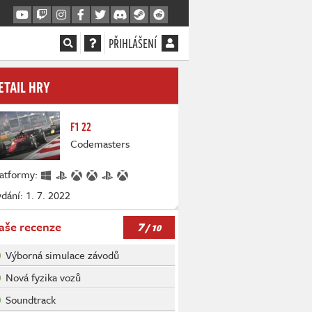
PŘIHLÁŠENÍ
ETAIL HRY
F1 22
Codemasters
latformy:
dání: 1. 7. 2022
7
aše recenze
/ 10
Výborná simulace závodů
Nová fyzika vozů
Soundtrack