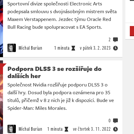
Sportovní divize společnosti Electronic Arts
podepsala smlouvu s dvojnásobným mistrem světa
Maxem Verstappenem. Jezdec týmu Oracle Red
Bull Racing bude spolupracovat s EA Sports.
2
Michal Burian
1 minuta
v pátek
3. 2. 2023
Podpora DLSS 3 se rozšiřuje do
dalších her
Společnost Nvidia rozšiřuje podporu DLSS 3 o
další hry. Dosud byla podpora oznámena pro 35
titulů, přičemž v 8 z nich je již k dispozici. Bude ve
Spider-Man: Miles Morales.
0
Michal Burian
1 minuta
ve čtvrtek
3. 11. 2022