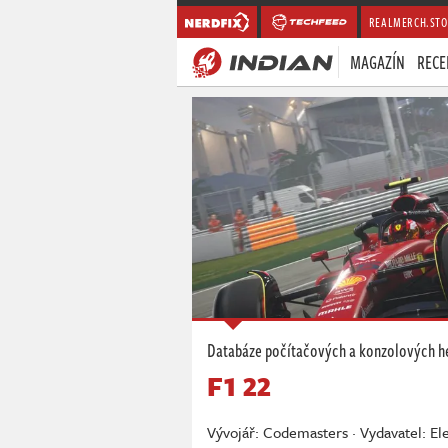
REALMERCH.STO
MAGAZÍN
RECE
Databáze počítačových a konzolových h
F1 22
Vývojář: Codemasters · Vydavatel: El