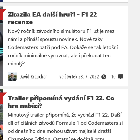
Zkazila EA další hru?! - F1 22
recenze
Nový ročník závodního simulátoru F1 už je mezi
námi a přináší spoustu novinek. Nově taky
Codemasters patří pod EA. Dokáže se tak letošní
ročník minimálně vyrovnat, ale i překonat ten
minulý?
David Kraucher
ve čtvrtek
28. 7. 2022
10
Trailer připomíná vydání F1 22. Co
hra nabízí?
Minutový trailer připomíná, že vychází F1 22. Další
díl oficiálních závodů Formule 1 od Codemasters si
od dnešního dne mohou užívat majitelé dražší
Champions Edition. Ostatní se dočkají brzy.