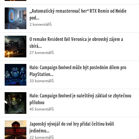
„Automatický remasterovač her“ RTX Remix od Nvidie
pod…
2 komentářů
O remake Resident Evil Veronica je obrovský zájem a
sbírá…
27 komentářů
Halo: Campaign Evolved může být posledním dílem pro
PlayStation…
33 komentářů
Halo: Campaign Evolved je naleštěný základ se zbytečnou
přílohou
45 komentářů
Japonský vývojář do své hry přidal češtinu kvůli
jedinému…
22 komentářů