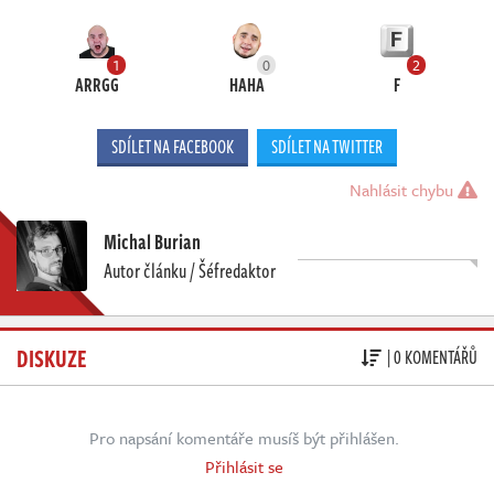
1
0
2
ARRGG
HAHA
F
SDÍLET NA FACEBOOK
SDÍLET NA TWITTER
Nahlásit chybu
Michal Burian
Autor článku / Šéfredaktor
DISKUZE
| 0 KOMENTÁŘŮ
Pro napsání komentáře musíš být přihlášen.
Přihlásit se