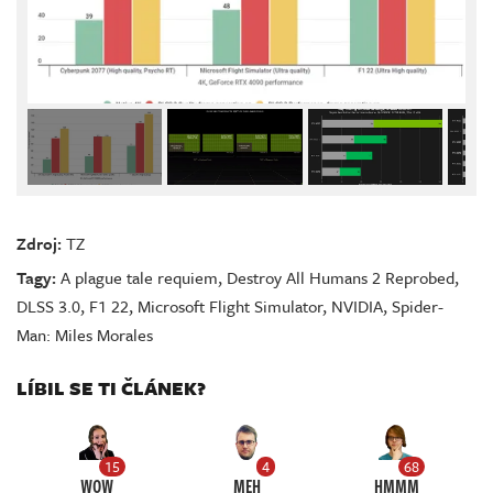
Zdroj:
TZ
Tagy:
A plague tale requiem
,
Destroy All Humans 2 Reprobed
,
DLSS 3.0
,
F1 22
,
Microsoft Flight Simulator
,
NVIDIA
,
Spider-
Man: Miles Morales
LÍBIL SE TI ČLÁNEK?
15
4
68
WOW
MEH
HMMM