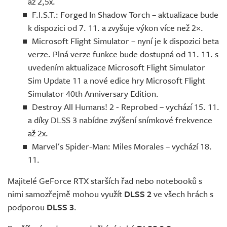
až 2,5x.
F.I.S.T.: Forged In Shadow Torch – aktualizace bude
k dispozici od 7. 11. a zvyšuje výkon více než 2×.
Microsoft Flight Simulator – nyní je k dispozici beta
verze. Plná verze funkce bude dostupná od 11. 11. s
uvedením aktualizace Microsoft Flight Simulator
Sim Update 11 a nové edice hry Microsoft Flight
Simulator 40th Anniversary Edition.
Destroy All Humans! 2 - Reprobed – vychází 15. 11.
a díky DLSS 3 nabídne zvýšení snímkové frekvence
až 2x.
Marvel's Spider-Man: Miles Morales – vychází 18.
11.
Majitelé GeForce RTX starších řad nebo notebooků s
nimi samozřejmě mohou využít
DLSS 2
ve všech hrách s
podporou
DLSS 3
.