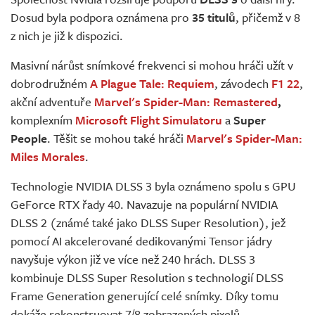
Živě
Dosud byla podpora oznámena pro
35 titulů
, přičemž v 8
z nich je již k dispozici.
Masivní nárůst snímkové frekvenci si mohou hráči užít v
dobrodružném
A Plague Tale: Requiem
, závodech
F1 22
,
akční adventuře
Marvel's Spider-Man: Remastered
,
komplexním
Microsoft Flight Simulatoru
a
Super
People
. Těšit se mohou také hráči
Marvel's Spider-Man:
Miles Morales
.
Technologie NVIDIA DLSS 3 byla oznámeno spolu s GPU
GeForce RTX řady 40. Navazuje na populární NVIDIA
DLSS 2 (známé také jako DLSS Super Resolution), jež
pomocí AI akcelerované dedikovanými Tensor jádry
navyšuje výkon již ve více než 240 hrách. DLSS 3
kombinuje DLSS Super Resolution s technologií DLSS
Frame Generation generující celé snímky. Díky tomu
dokáže rekonstruovat 7/8 zobrazených pixelů.