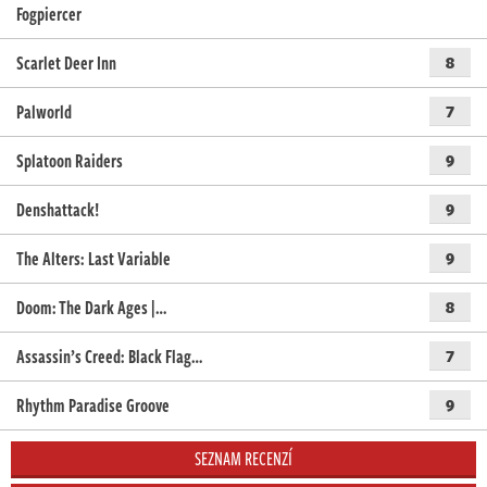
Fogpiercer
Scarlet Deer Inn
8
Palworld
7
Splatoon Raiders
9
Denshattack!
9
The Alters: Last Variable
9
Doom: The Dark Ages |…
8
Assassin’s Creed: Black Flag…
7
Rhythm Paradise Groove
9
SEZNAM RECENZÍ