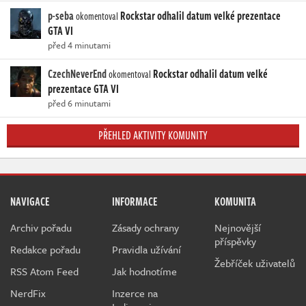
p-seba
Rockstar odhalil datum velké prezentace
okomentoval
GTA VI
před 4 minutami
CzechNeverEnd
Rockstar odhalil datum velké
okomentoval
prezentace GTA VI
před 6 minutami
PŘEHLED AKTIVITY KOMUNITY
NAVIGACE
INFORMACE
KOMUNITA
Archiv pořadu
Zásady ochrany
Nejnovější
příspěvky
Redakce pořadu
Pravidla užívání
Žebříček uživatelů
RSS Atom Feed
Jak hodnotíme
NerdFix
Inzerce na