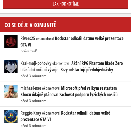
JAK HODNOTÍME
CO SE DĚJE V KOMUNITĚ
Rivers25
Rockstar odhalil datum velké prezentace
okomentoval
GTA VI
právě teď
Kral-moji-pohovky
Akční RPG Phantom Blade Zero
okomentoval
hlásí dokončení vývoje. Brzy odstartují předobjednávky
před 3 minutami
michael-nae
Microsoft před velkým restartem
okomentoval
Xboxu údajně plánoval zachovat podporu fyzických nosičů
před 3 minutami
Reggie-Kray
Rockstar odhalil datum velké
okomentoval
prezentace GTA VI
před 3 minutami