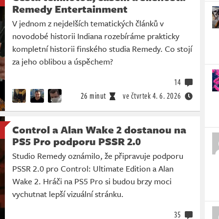
Remedy Entertainment
V jednom z nejdelších tematických článků v
novodobé historii Indiana rozebíráme prakticky
kompletní historii finského studia Remedy. Co stojí
za jeho oblibou a úspěchem?
14
26 minut
ve čtvrtek
4. 6. 2026
Control a Alan Wake 2 dostanou na
PS5 Pro podporu PSSR 2.0
Studio Remedy oznámilo, že připravuje podporu
PSSR 2.0 pro Control: Ultimate Edition a Alan
Wake 2. Hráči na PS5 Pro si budou brzy moci
vychutnat lepší vizuální stránku.
35