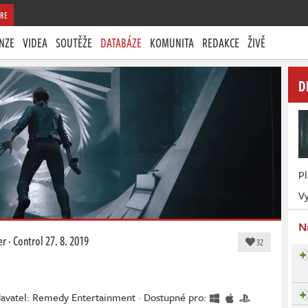
RE
NZE
VIDEA
SOUTĚŽE
DATABÁZE
KOMUNITA
REDAKCE
ŽIVĚ
D
P
Vy
N
er
·
Control
27. 8. 2019
32
davatel: Remedy Entertainment · Dostupné pro: