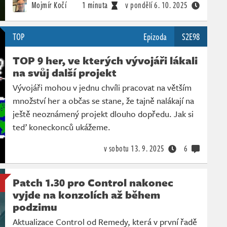
Mojmír Kočí
1 minuta
v pondělí
6. 10. 2025
TOP
Epizoda
S2E98
TOP 9 her, ve kterých vývojáři lákali
na svůj další projekt
Vývojáři mohou v jednu chvíli pracovat na větším
množství her a občas se stane, že tajně nalákají na
ještě neoznámený projekt dlouho dopředu. Jak si
teď koneckonců ukážeme.
v sobotu
13. 9. 2025
6
Patch 1.30 pro Control nakonec
vyjde na konzolích až během
podzimu
Aktualizace Control od Remedy, která v první řadě