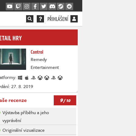
PŘIHLÁŠENÍ
ETAIL HRY
Control
Remedy
Entertainment
latformy:
dání: 27. 8. 2019
9
aše recenze
/ 10
Výstavba příběhu a jeho
vyprávění
Originální vizualizace