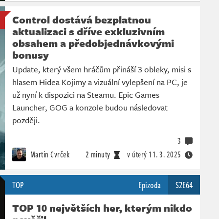
Control dostává bezplatnou
aktualizaci s dříve exkluzivním
obsahem a předobjednávkovými
bonusy
Update, který všem hráčům přináší 3 obleky, misi s
hlasem Hidea Kojimy a vizuální vylepšení na PC, je
už nyní k dispozici na Steamu. Epic Games
Launcher, GOG a konzole budou následovat
později.
3
Martin Cvrček
2 minuty
v úterý
11. 3. 2025
TOP
Epizoda
S2E64
TOP 10 největších her, kterým nikdo