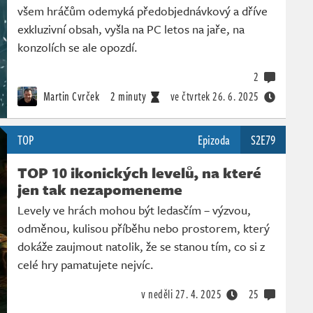
všem hráčům odemyká předobjednávkový a dříve
exkluzivní obsah, vyšla na PC letos na jaře, na
konzolích se ale opozdí.
2
Martin Cvrček
2 minuty
ve čtvrtek
26. 6. 2025
TOP
Epizoda
S2E79
TOP 10 ikonických levelů, na které
jen tak nezapomeneme
Levely ve hrách mohou být ledasčím – výzvou,
odměnou, kulisou příběhu nebo prostorem, který
dokáže zaujmout natolik, že se stanou tím, co si z
celé hry pamatujete nejvíc.
v neděli
27. 4. 2025
25