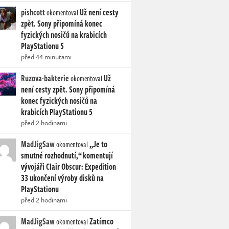
pishcott
Už není cesty
okomentoval
zpět. Sony připomíná konec
fyzických nosičů na krabicích
PlayStationu 5
před 44 minutami
Ruzova-bakterie
Už
okomentoval
není cesty zpět. Sony připomíná
konec fyzických nosičů na
krabicích PlayStationu 5
před 2 hodinami
MadJigSaw
„Je to
okomentoval
smutné rozhodnutí,“ komentují
vývojáři Clair Obscur: Expedition
33 ukončení výroby disků na
PlayStationu
před 2 hodinami
MadJigSaw
Zatímco
okomentoval