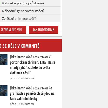
Volnost a pocit z průzkumu
Náhodné generování módů
Zvláštní animace tváří
SEZNAM RECENZÍ
JAK HODNOTÍME
O SE DĚJE V KOMUNITĚ
jirka-hamrik665
V
okomentoval
portorickém thrilleru Esta Isla se
mladý rybář zaplete do světa
zločinu a násilí
před 36 minutami
jirka-hamrik665
Po
okomentoval
grafikách a pamětech přijdou na
řadu základní desky
před 37 minutami