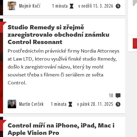
Mojmír Kočí
1 minuta
v neděli
15. 3. 2026
Studio Remedy si zřejmě
zaregistrovalo obchodní známku
Control Resonant
Prostřednictvím právnické firmy Nordia Attorneys
at Law LTD, kterou využívá finské studio Remedy,
došlo k zaregistrování názvu, který by mohl
souviset třeba s filmem či seriálem ze světa
Control.
10
Martin Cvrček
1 minuta
v pátek
28. 11. 2025
Control míří na iPhone, iPad, Mac i
Apple Vision Pro