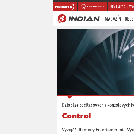
REALMERCH.STO
MAGAZÍN
RECE
Databáze počítačových a konzolových h
Control
Vývojář: Remedy Entertainment · Vy