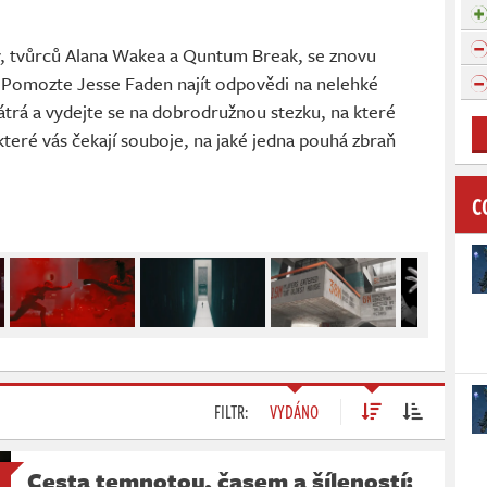
, tvůrců Alana Wakea a Quntum Break, se znovu
. Pomozte Jesse Faden najít odpovědi na nelehké
trá a vydejte se na dobrodružnou stezku, na které
teré vás čekají souboje, na jaké jedna pouhá zbraň
C
FILTR:
VYDÁNO
Cesta temnotou, časem a šíleností: