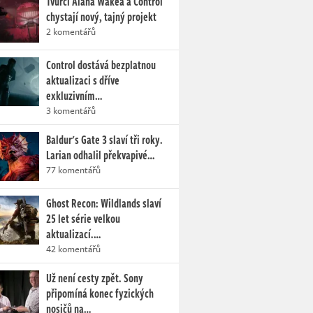
Tvůrci Alana Wakea a Control
chystají nový, tajný projekt
2 komentářů
Control dostává bezplatnou
aktualizaci s dříve
exkluzivním…
3 komentářů
Baldur's Gate 3 slaví tři roky.
Larian odhalil překvapivé…
77 komentářů
Ghost Recon: Wildlands slaví
25 let série velkou
aktualizací.…
42 komentářů
Už není cesty zpět. Sony
připomíná konec fyzických
nosičů na…