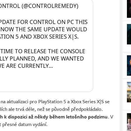
 CONTROL (@CONTROLREMEDY) 
PDATE FOR CONTROL ON PC THIS 
KNOW THE SAME UPDATE WOULD 
TION 5 AND XBOX SERIES X|S.
 TIME TO RELEASE THE CONSOLE 
LLY PLANNED, AND WE WANTED 
WE ARE CURRENTLY…
e na aktualizaci pro PlayStation 5 a Xbox Series X|S se
olích ale trvá déle, než se původně předpokládalo.
h k dispozici až někdy během letošního podzimu
. V
t přesné datum vydání.