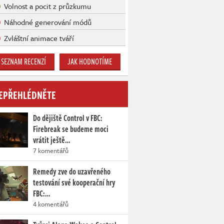
Volnost a pocit z průzkumu
Náhodné generování módů
Zvláštní animace tváří
SEZNAM RECENZÍ
JAK HODNOTÍME
EPŘEHLÉDNĚTE
Do dějiště Control v FBC:
Firebreak se budeme moci
vrátit ještě…
7 komentářů
Remedy zve do uzavřeného
testování své kooperační hry
FBC:…
4 komentářů