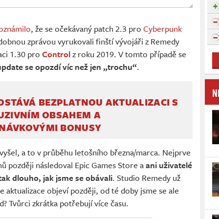
oznámilo
, že se očekávaný patch 2.3 pro
Cyberpunk
dobnou zprávou vyrukovali finští vývojáři z Remedy
zaci 1.30 pro
Control
z roku 2019. V tomto případě se
update se opozdí víc než jen „trochu“
.
N
OSTÁVÁ BEZPLATNOU AKTUALIZACI S
LUZIVNÍM OBSAHEM A
NÁVKOVÝMI BONUSY
yšel, a to v průběhu letošního března/marca. Nejprve
nů později následoval Epic Games Store a
ani uživatelé
k dlouho, jak jsme se obávali
. Studio Remedy už
e aktualizace objeví později, od té doby jsme se ale
? Tvůrci zkrátka potřebují více času.