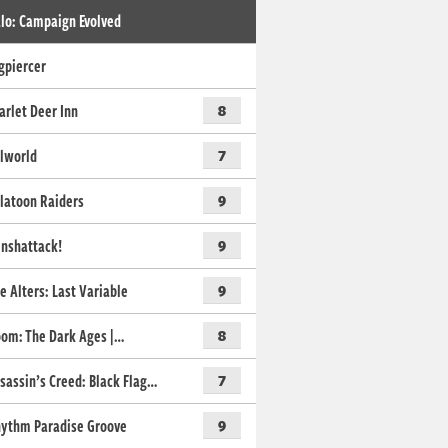
lo: Campaign Evolved
gpiercer
arlet Deer Inn
8
lworld
7
latoon Raiders
9
nshattack!
9
e Alters: Last Variable
9
om: The Dark Ages |…
8
sassin’s Creed: Black Flag…
7
ythm Paradise Groove
9