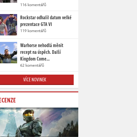
116 komentářů
Rockstar odhalil datum velké
prezentace GTA VI
119 komentářů
Warhorse nehodlá měnit
recept na úspěch. Další
Kingdom Come…
62 komentářů
VÍCE NOVINEK
ECENZE