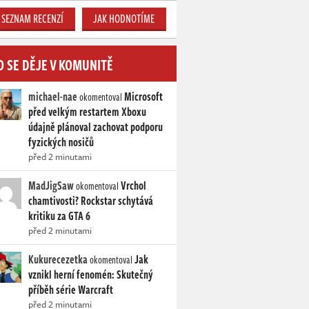
SEZNAM RECENZÍ
JAK HODNOTÍME
O SE DĚJE V KOMUNITĚ
michael-nae
Microsoft
okomentoval
před velkým restartem Xboxu
údajně plánoval zachovat podporu
fyzických nosičů
před 2 minutami
MadJigSaw
Vrchol
okomentoval
chamtivosti? Rockstar schytává
kritiku za GTA 6
před 2 minutami
Kukurecezetka
Jak
okomentoval
vznikl herní fenomén: Skutečný
příběh série Warcraft
před 2 minutami