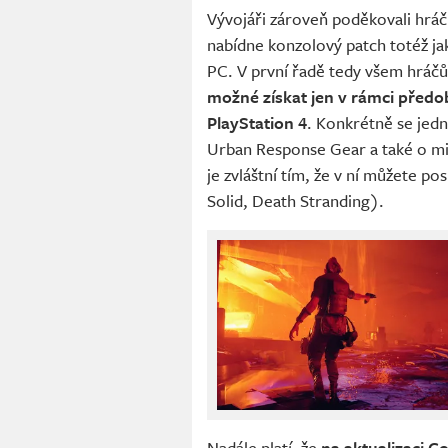
Vývojáři zároveň poděkovali hráčů
nabídne konzolový patch totéž jak
PC. V první řadě tedy všem hrá
možné získat jen v rámci předo
PlayStation 4
. Konkrétně se jedn
Urban Response Gear a také o mis
je zvláštní tím, že v ní můžete p
Solid, Death Stranding).
Nadále platí, že
na aktualizaci C