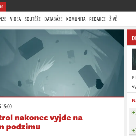
RE
NZE
VIDEA
SOUTĚŽE
DATABÁZE
KOMUNITA
REDAKCE
ŽIVĚ
D
P
Vy
N
5 15:00
trol nakonec vyjde na
em podzimu