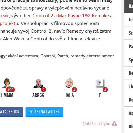
Ha
odpovědné za opravy a vylepšování nedávno vydané
reak
, vývoj her
Control 2
a
Max Payne 1&2 Remake
a
Fo
 projektu
. Ve spolupráci s filmovou společností
inancuje vývoj Control 2, navíc Remedy chystá zatím
Sc
 Alan Wake a Control do světa filmu a televize.
Pa
agy:
akční adventura
,
Control
,
Patch
,
remedy entertainment
Sp
De
Th
155
2
4
4
HMMM
ARRGG
HAHA
F
Do
NA FACEBOOK
SDÍLET NA TWITTER
As
Nahlásit chybu
Rh