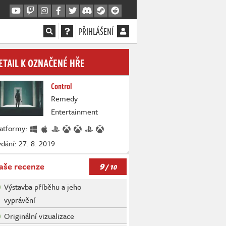
PŘIHLÁŠENÍ
ETAIL K OZNAČENÉ HŘE
Control
Remedy
Entertainment
latformy:
dání: 27. 8. 2019
9
aše recenze
/ 10
Výstavba příběhu a jeho
vyprávění
Originální vizualizace