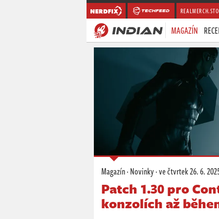
REALMERCH.STO
MAGAZÍN
RECE
Magazín
·
Novinky
·
ve čtvrtek
26. 6. 202
Patch 1.30 pro Con
konzolích až běh