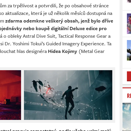
m za trpělivost a potvrdili, že po obsahové stránce
o aktualizace, která je už několik měsíců dostupná na
čům
zdarma odemkne veškerý obsah, jenž bylo dříve
bjednávky nebo koupě digitální Deluxe edice pro
á o obleky Astral Dive Suit, Tactical Response Gear a
i Dr. Yoshimi Tokui’s Guided Imagery Experience. Ta
oslouchat hlas designéra
Hidea Kojimy
(Metal Gear
R
ontrol pracuje samostatný, podle všeho velmi malý