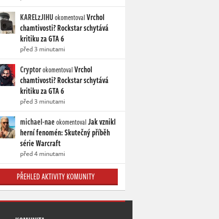
KARELzJIHU
Vrchol
okomentoval
chamtivosti? Rockstar schytává
kritiku za GTA 6
před 3 minutami
Cryptor
Vrchol
okomentoval
chamtivosti? Rockstar schytává
kritiku za GTA 6
před 3 minutami
michael-nae
Jak vznikl
okomentoval
herní fenomén: Skutečný příběh
série Warcraft
před 4 minutami
PŘEHLED AKTIVITY KOMUNITY