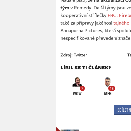
tým
v Remedy. Další týmy jsou z
kooperativní střílečky
FBC: Fireb
také za přípravy jakéhosi
tajného
Annapurna Pictures, která spoluf
nespecifikované převedení značek
Zdroj:
Twitter
T
LÍBIL SE TI ČLÁNEK?
7
15
WOW
MEH
SDÍLET 