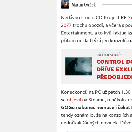
Martin Cvrček
Nedávno studio CD Projekt RED
2077
trochu opozdí, a včera s po
Entertainment, a to kvůli aktuali
přitom odklad týká jen konzolí a
CONTROL D
DŘÍVE EXK
PŘEDOBJED
Koneckonců na PC už patch 1.30 v
se
objevil
na Steamu, o několik d
GOGu nakonec nemuseli čekat ta
tehdy oznámilo, že na konzolích s
nedočkali žádných novinek. Důvod