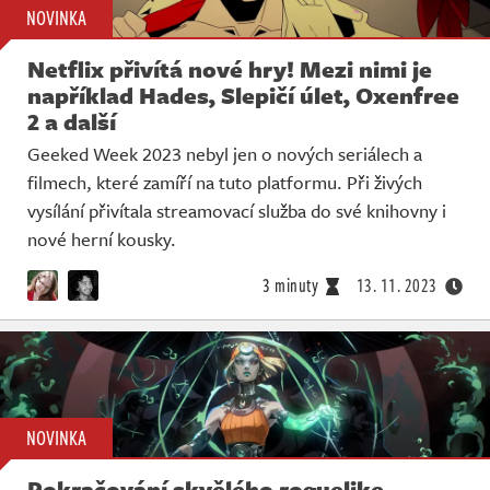
NOVINKA
Netflix přivítá nové hry! Mezi nimi je
například Hades, Slepičí úlet, Oxenfree
2 a další
Geeked Week 2023 nebyl jen o nových seriálech a
filmech, které zamíří na tuto platformu. Při živých
vysílání přivítala streamovací služba do své knihovny i
nové herní kousky.
3 minuty
13. 11. 2023
NOVINKA
Pokračování skvělého roguelike