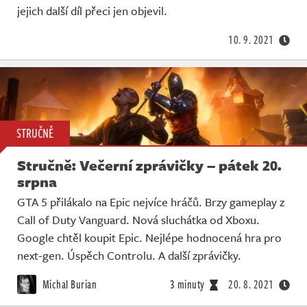
jejich další díl přeci jen objevil.
10. 9. 2021
STRUČNĚ
Stručně: Večerní zprávičky – pátek 20.
srpna
GTA 5 přilákalo na Epic nejvíce hráčů. Brzy gameplay z
Call of Duty Vanguard. Nová sluchátka od Xboxu.
Google chtěl koupit Epic. Nejlépe hodnocená hra pro
next-gen. Úspěch Controlu. A další zprávičky.
Michal Burian
3 minuty
20. 8. 2021