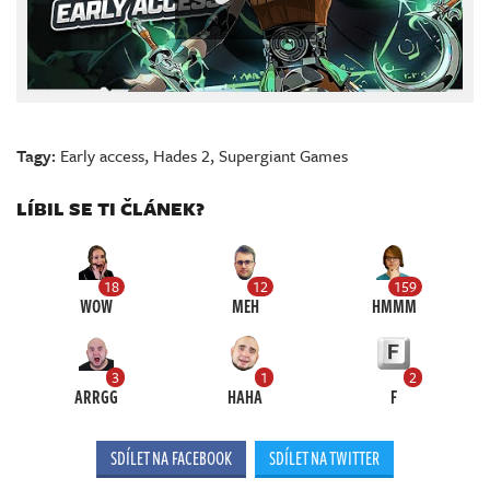
Tagy:
Early access
,
Hades 2
,
Supergiant Games
LÍBIL SE TI ČLÁNEK?
18
12
159
WOW
MEH
HMMM
3
1
2
ARRGG
HAHA
F
SDÍLET NA FACEBOOK
SDÍLET NA TWITTER