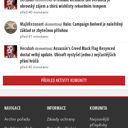
obrovský zájem a sbírá wishlisty rekordním tempem
před 40 minutami
MajkRezonant
Halo: Campaign Evolved je naleštěný
okomentoval
základ se zbytečnou přílohou
před 41 minutami
Hecubah
Assassin's Creed Black Flag Resynced
okomentoval
dostal velký update. Ubisoft vyslyšel jedno z nejčastějších
přání hráčů
před 45 minutami
PŘEHLED AKTIVITY KOMUNITY
NAVIGACE
INFORMACE
KOMUNITA
Archiv pořadu
Zásady ochrany
Nejnovější
příspěvky