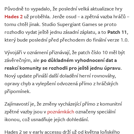
Živě
Původně to vypadalo, že poslední velká aktualizace hry
Hades 2
už proběhla. Jenže osud – a zpětná vazba hráčů –
tomu chtěl jinak. Studio Supergiant Games se proto
rozhodlo vydat ještě jednu zásadní záplatu, a to
Patch 11
,
který bude poslední před přechodem do finální verze 1.0.
Vývojáři v oznámení přiznávají, že patch číslo 10 měl být
závěrečným, ale
po důkladném vyhodnocení dat a
reakcí komunity se rozhodli pro ještě jednu úpravu
.
Nový update přináší další doladění herní rovnováhy,
opravy chyb a vylepšení odvozená přímo z hráčských
připomínek.
Zajímavostí je, že změny vycházející přímo z komunitní
zpětné vazby jsou v
poznámkách
označeny speciální
ikonou, což usnadňuje jejich dohledání.
Hades 2 se v early accessu drží už od května loňského