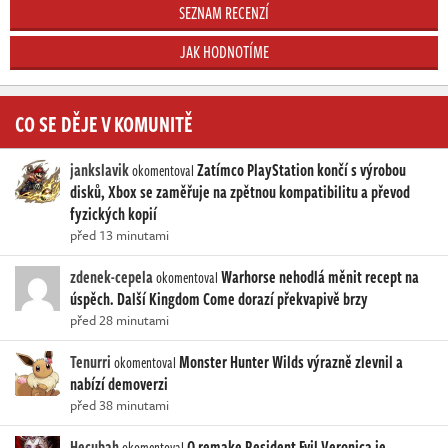
SEZNAM RECENZÍ
JAK HODNOTÍME
CO SE DĚJE V KOMUNITĚ
jankslavik
Zatímco PlayStation končí s výrobou
okomentoval
disků, Xbox se zaměřuje na zpětnou kompatibilitu a převod
fyzických kopií
před 13 minutami
zdenek-cepela
Warhorse nehodlá měnit recept na
okomentoval
úspěch. Další Kingdom Come dorazí překvapivě brzy
před 28 minutami
Tenurri
Monster Hunter Wilds výrazně zlevnil a
okomentoval
nabízí demoverzi
před 38 minutami
Hecubah
O remake Resident Evil Veronica je
okomentoval