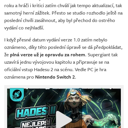
roku a hráči i kritici zatím chválí jak tempo aktualizací, tak
samotný herní zážitek. Přesto se studio rozhodlo ještě na
poslední chvíli zasáhnout, aby byl přechod do ostrého
vydání co nejhladší.
I když přesné datum vydání verze 1.0 zatím nebylo
oznámeno, díky této poslední úpravě se dá předpokládat,
že
plná verze už je opravdu za rohem
. Supergiant tak
uzavírá jednu vývojovou kapitolu a připravuje se na
oficiální vstup Hadesu 2 na scénu. Vedle PC je hra
oznámena pro
Nintendo Switch 2
.