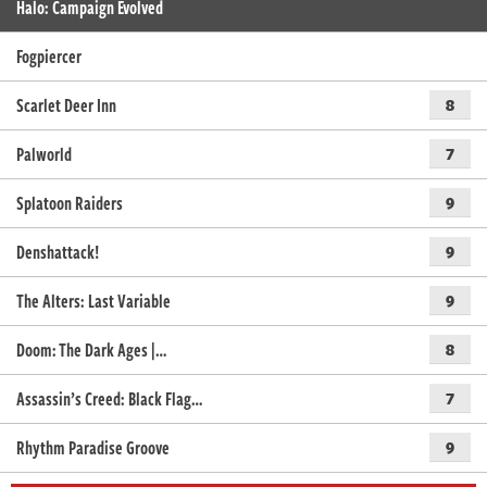
Halo: Campaign Evolved
Fogpiercer
Scarlet Deer Inn
8
Palworld
7
Splatoon Raiders
9
Denshattack!
9
The Alters: Last Variable
9
Doom: The Dark Ages |…
8
Assassin’s Creed: Black Flag…
7
Rhythm Paradise Groove
9