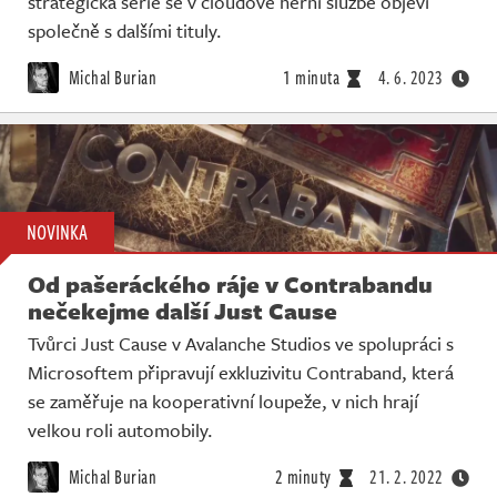
strategická série se v cloudové herní službě objeví
společně s dalšími tituly.
Michal Burian
1 minuta
4. 6. 2023
NOVINKA
Od pašeráckého ráje v Contrabandu
nečekejme další Just Cause
Tvůrci Just Cause v Avalanche Studios ve spolupráci s
Microsoftem připravují exkluzivitu Contraband, která
se zaměřuje na kooperativní loupeže, v nich hrají
velkou roli automobily.
Michal Burian
2 minuty
21. 2. 2022