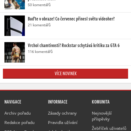
50 komentářů
Buďte v obraze! Co červenec přinesl světu videoher?
21 komentářů
Vrchol chamtivosti? Rockstar schytává kritiku za GTA 6
116 komentářů
VÍCE NOVINEK
NAVIGACE
INFORMACE
KOMUNITA
Archiv pořadu
Zásady ochrany
Nejnovější
příspěvky
Redakce pořadu
Pravidla užívání
Žebříček uživatelů