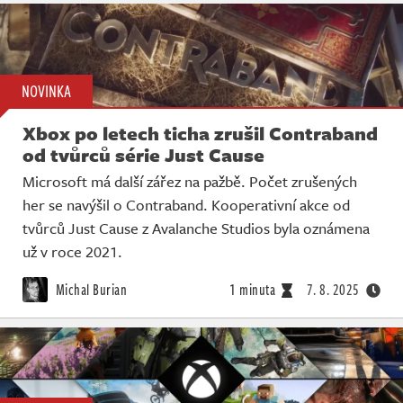
NOVINKA
Xbox po letech ticha zrušil Contraband
od tvůrců série Just Cause
Microsoft má další zářez na pažbě. Počet zrušených
her se navýšil o Contraband. Kooperativní akce od
tvůrců Just Cause z Avalanche Studios byla oznámena
už v roce 2021.
Michal Burian
1 minuta
7. 8. 2025