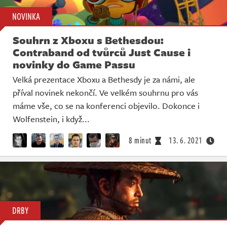
NOVINKA
Souhrn z Xboxu s Bethesdou:
Contraband od tvůrců Just Cause i
novinky do Game Passu
Velká prezentace Xboxu a Bethesdy je za námi, ale
příval novinek nekončí. Ve velkém souhrnu pro vás
máme vše, co se na konferenci objevilo. Dokonce i
Wolfenstein, i když...
8 minut
13. 6. 2021
DRBY