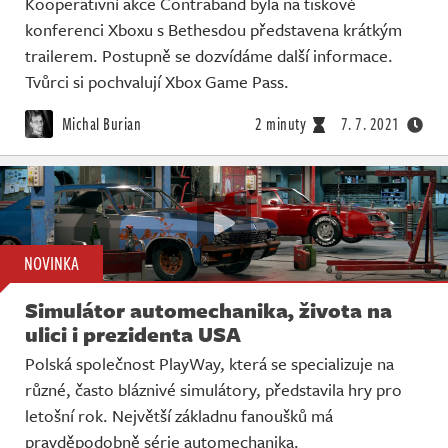
Kooperativní akce Contraband byla na tiskové
konferenci Xboxu s Bethesdou představena krátkým
trailerem. Postupně se dozvídáme další informace.
Tvůrci si pochvalují Xbox Game Pass.
Michal Burian
2 minuty
7. 7. 2021
NOVINKA
Simulátor automechanika, života na
ulici i prezidenta USA
Polská společnost PlayWay, která se specializuje na
různé, často bláznivé simulátory, představila hry pro
letošní rok. Největší základnu fanoušků má
pravděpodobně série automechanika.