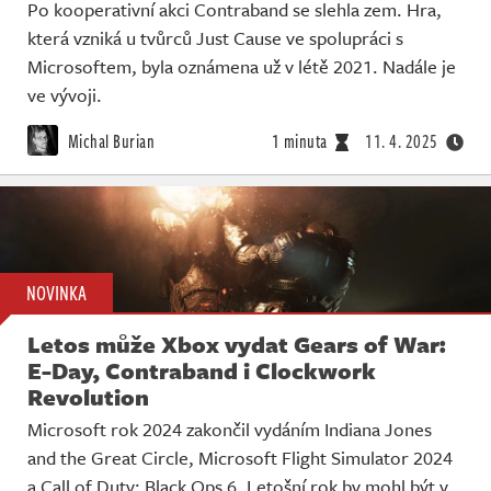
Po kooperativní akci Contraband se slehla zem. Hra,
která vzniká u tvůrců Just Cause ve spolupráci s
Microsoftem, byla oznámena už v létě 2021. Nadále je
ve vývoji.
Michal Burian
1 minuta
11. 4. 2025
NOVINKA
Letos může Xbox vydat Gears of War:
E-Day, Contraband i Clockwork
Revolution
Microsoft rok 2024 zakončil vydáním Indiana Jones
and the Great Circle, Microsoft Flight Simulator 2024
a Call of Duty: Black Ops 6. Letošní rok by mohl být v