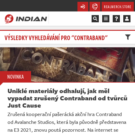
REALMERCH.STORE
Magazín
VÝSLEDKY VYHLEDÁVÁNÍ PRO "CONTRABAND"
Recenze
Videa
NOVINKA
Soutěže
Uniklé materiály odhalují, jak měl
Databáze
vypadat zrušený Contraband od tvůrců
Just Cause
Komunita
Zrušená kooperační pašerácká akční hra Contraband
od Avalanche Studios, která byla původně představena
Redakce
na E3 2021, znovu poutá pozornost. Na internet se