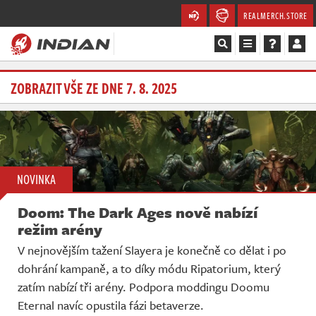
REALMERCH.STORE
Magazín
ZOBRAZIT VŠE ZE DNE 7. 8. 2025
Recenze
Videa
NOVINKA
Soutěže
Doom: The Dark Ages nově nabízí
Databáze
režim arény
V nejnovějším tažení Slayera je konečně co dělat i po
Komunita
dohrání kampaně, a to díky módu Ripatorium, který
zatím nabízí tři arény. Podpora moddingu Doomu
Redakce
Eternal navíc opustila fázi betaverze.