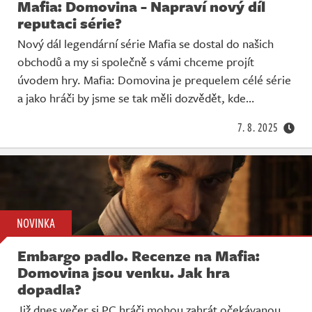
Mafia: Domovina - Napraví nový díl
reputaci série?
Nový dál legendární série Mafia se dostal do našich
obchodů a my si společně s vámi chceme projít
úvodem hry. Mafia: Domovina je prequelem célé série
a jako hráči by jsme se tak měli dozvědět, kde…
7. 8. 2025
NOVINKA
Embargo padlo. Recenze na Mafia:
Domovina jsou venku. Jak hra
dopadla?
Již dnes večer si PC hráči mohou zahrát očekávanou