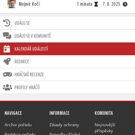
Mojmír Kočí
1 minuta
7. 8. 2025
UDÁLO SE
UDÁLO SE V KOMUNITĚ
KALENDÁŘ UDÁLOSTÍ
REDAKCE
HRÁČSKÉ RECENZE
PROFILY HRÁČŮ
NAVIGACE
INFORMACE
KOMUNITA
Archiv pořadu
Zásady ochrany
Nejnovější
příspěvky
Redakce pořadu
Pravidla užívání