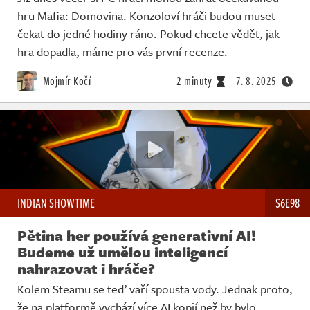
hru Mafia: Domovina. Konzoloví hráči budou muset
čekat do jedné hodiny ráno. Pokud chcete vědět, jak
hra dopadla, máme pro vás první recenze.
Mojmír Kočí
2 minuty
7. 8. 2025
INDIAN SHOWTIME
S6E98
Pětina her používá generativní AI!
Budeme už umělou inteligencí
nahrazovat i hráče?
Kolem Steamu se teď vaří spousta vody. Jednak proto,
že na platformě vychází více AI kopií než by bylo