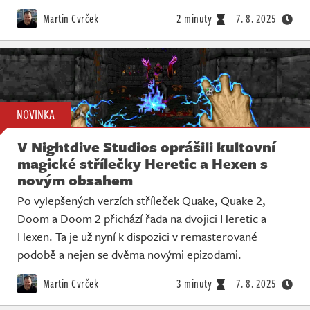
Živě
Martin Cvrček
2 minuty
7. 8. 2025
NOVINKA
V Nightdive Studios oprášili kultovní
magické střílečky Heretic a Hexen s
novým obsahem
Po vylepšených verzích stříleček Quake, Quake 2,
Doom a Doom 2 přichází řada na dvojici Heretic a
Hexen. Ta je už nyní k dispozici v remasterované
podobě a nejen se dvěma novými epizodami.
Martin Cvrček
3 minuty
7. 8. 2025