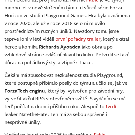
Živě
mnoho let v nově složeném týmu u tvůrců série Forza
Horizon ve studiu Playground Games. Hra byla oznámena
v roce 2020, ale už v roce 2018 se o ní mluvilo
prostřednictvím různých úniků. Navzdory tomu jsme
teprve loni v létě viděli
první pořádný trailer
, který ukázal
herce a komika
Richarda Ayoadea
jako obra a po
vzhledové stránce zvláštní hlavní hrdinku. Potvrdil se také
důraz na pohádkový styl a vtipné situace.
Čekání má způsobovat nezkušenost studia Playground,
které postupně přibíralo posily do týmu a učilo se, jak ve
ForzaTech enginu
, který byl vytvořen pro závodní hry,
vytvořit akční RPG v otevřeném světě. S vydáním se má
teď počítat na konci příštího roku. Alespoň to
tvrdí
leaker NatetheHate. Ten má za sebou správné i
nesprávné úniky.
Vydání na konci roku 2025 je dle mého u
Fable