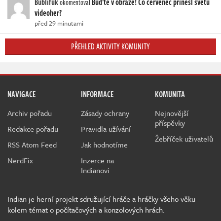
Bublifuk
Buďte v obraze! Co červenec přinesl světu
okomentoval
videoher?
před 29 minutami
PŘEHLED AKTIVITY KOMUNITY
NAVIGACE
INFORMACE
KOMUNITA
Archiv pořadu
Zásady ochrany
Nejnovější
příspěvky
Redakce pořadu
Pravidla užívání
Žebříček uživatelů
RSS Atom Feed
Jak hodnotíme
NerdFix
Inzerce na
Indianovi
Indian je herní projekt sdružující hráče a hráčky všeho věku
kolem témat o počítačových a konzolových hrách.