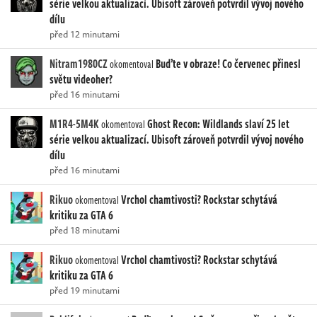
série velkou aktualizací. Ubisoft zároveň potvrdil vývoj nového
dílu
před 12 minutami
Nitram1980CZ
Buďte v obraze! Co červenec přinesl
okomentoval
světu videoher?
před 16 minutami
M1R4-5M4K
Ghost Recon: Wildlands slaví 25 let
okomentoval
série velkou aktualizací. Ubisoft zároveň potvrdil vývoj nového
dílu
před 16 minutami
Rikuo
Vrchol chamtivosti? Rockstar schytává
okomentoval
kritiku za GTA 6
před 18 minutami
Rikuo
Vrchol chamtivosti? Rockstar schytává
okomentoval
kritiku za GTA 6
před 19 minutami