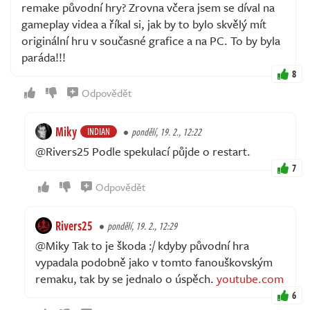
remake původní hry? Zrovna včera jsem se díval na
gameplay videa a říkal si, jak by to bylo skvělý mít
originální hru v současné grafice a na PC. To by byla
paráda!!!
8
Odpovědět
Miky
INDIAN
pondělí, 19. 2., 12:22
@Rivers25 Podle spekulací půjde o restart.
7
Odpovědět
Rivers25
pondělí, 19. 2., 12:29
@Miky Tak to je škoda :/ kdyby původní hra
vypadala podobně jako v tomto fanouškovským
remaku, tak by se jednalo o úspěch.
youtube.com
6