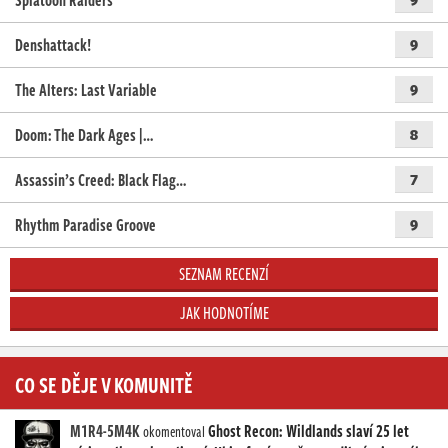
Denshattack!
9
The Alters: Last Variable
9
Doom: The Dark Ages |…
8
Assassin’s Creed: Black Flag…
7
Rhythm Paradise Groove
9
SEZNAM RECENZÍ
JAK HODNOTÍME
CO SE DĚJE V KOMUNITĚ
M1R4-5M4K
Ghost Recon: Wildlands slaví 25 let
okomentoval