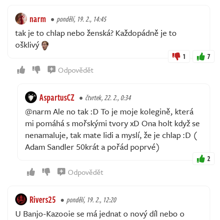
narm
pondělí, 19. 2., 14:45
tak je to chlap nebo ženská? Každopádně je to
ošklivý
1
7
Odpovědět
AspartusCZ
čtvrtek, 22. 2., 0:34
@narm Ale no tak :D To je moje kolegině, která
mi pomáhá s mořskými tvory xD Ona holt když se
nenamaluje, tak mate lidi a myslí, že je chlap :D (
Adam Sandler 50krát a pořád poprvé)
2
Odpovědět
Rivers25
pondělí, 19. 2., 12:20
U Banjo-Kazooie se má jednat o nový díl nebo o