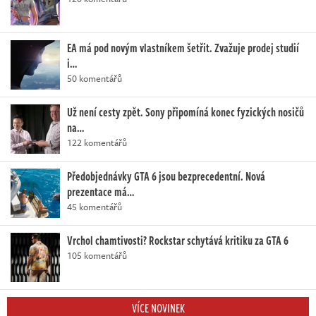
EA má pod novým vlastníkem šetřit. Zvažuje prodej studií
i…
50 komentářů
Už není cesty zpět. Sony připomíná konec fyzických nosičů
na…
122 komentářů
Předobjednávky GTA 6 jsou bezprecedentní. Nová
prezentace má…
45 komentářů
Vrchol chamtivosti? Rockstar schytává kritiku za GTA 6
105 komentářů
VÍCE NOVINEK