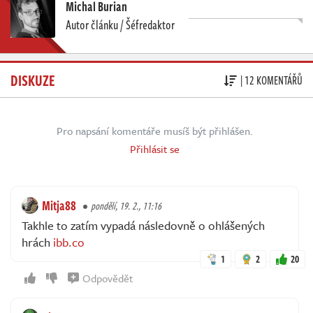
Michal Burian
Autor článku / Šéfredaktor
DISKUZE
| 12 KOMENTÁŘŮ
Pro napsání komentáře musíš být přihlášen.
Přihlásit se
Mitja88
pondělí, 19. 2., 11:16
Takhle to zatím vypadá následovně o ohlášených
hrách
ibb.co
1
2
20
Odpovědět