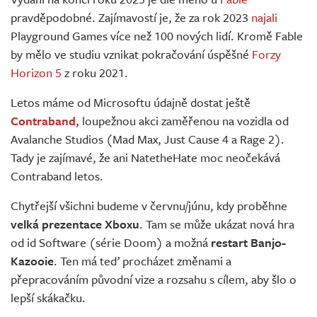
pravděpodobné. Zajímavostí je, že za rok 2023
najali
Playground Games více než 100 nových lidí. Kromě Fable
by mělo ve studiu vznikat pokračování úspěšné
Forzy
Horizon 5
z roku 2021.
Letos máme od Microsoftu údajně dostat ještě
Contraband
, loupežnou akci zaměřenou na vozidla od
Avalanche Studios (Mad Max, Just Cause 4 a Rage 2).
Tady je zajímavé, že ani NatetheHate moc neočekává
Contraband letos.
Chytřejší všichni budeme v červnu/júnu, kdy proběhne
velká prezentace Xboxu
. Tam se může ukázat nová hra
od id Software (série Doom) a možná
restart Banjo-
Kazooie
. Ten má teď procházet změnami a
přepracováním původní vize a rozsahu s cílem, aby šlo o
lepší skákačku.