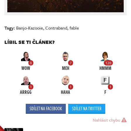
Tagy:
Banjo-Kazooie
,
Contraband
,
fable
LÍBIL SE TI ČLÁNEK?
8
7
128
WOW
MEH
HMMM
1
1
1
ARRGG
HAHA
F
SDÍLET NA FACEBOOK
SDÍLET NA TWITTER
Nahlásit chybu