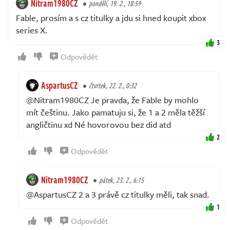
Nitram1980CZ
pondělí, 19. 2., 18:59
Fable, prosím a s cz titulky a jdu si hned koupit xbox
series X.
3
Odpovědět
AspartusCZ
čtvrtek, 22. 2., 0:32
@Nitram1980CZ Je pravda, že Fable by mohlo
mít češtinu. Jako pamatuju si, že 1 a 2 měla těžší
angličtinu xd Né hovorovou bez did atd
2
Odpovědět
Nitram1980CZ
pátek, 23. 2., 6:15
@AspartusCZ 2 a 3 právě cz titulky měli, tak snad.
1
Odpovědět