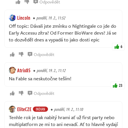
Odpovědět
Lincoln
pondělí, 19. 2., 11:52
Off topic: Dávali jste zmínku o Nightingale co jde do
Early Accessu zítra? Od Former BioWare devs? Já se
to dozvěděl dnes a vypadá to jako dosti epic
6
Odpovědět
Atrix85
pondělí, 19. 2., 11:12
Na Fable sa neskutočne teším!
23
Odpovědět
EliteCZE
INDIAN
pondělí, 19. 2., 11:10
Tenhle rok je tak nabitý hrami ať už first party nebo
multiplatform ze mi to ani nevadí. Ať to hlavně vydají