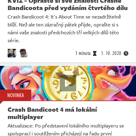
KVÍZ - Oprašte si své znalosti Crashe
Bandicoota před vydáním čtvrtého dílu
Crash Bandicoot 4: It's About Time se nezadržitelně
blíží. Než ale ten zázračný pátek přijde, oprašte si s
námi vaše znalosti předchozích tří velkých dílů této
série.
1 minuta
1. 10. 2020
NOVINKA
Crash Bandicoot 4 má lokální
multiplayer
Aktualizace: Po představení lokálního multiplayeru se
spoluprací i soutěžením přicházejí na řadu první