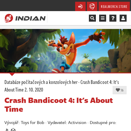
REALMERCH.STORE
Magazín
Recenze
Videa
Soutěže
Databáze počítačových a konzolových her
·
Crash Bandicoot 4: It's
About Time
2. 10. 2020
Databáze
16
Crash Bandicoot 4: It's About
Komunita
Time
Redakce
Vývojář: Toys for Bob · Vydavatel: Activision · Dostupné pro: