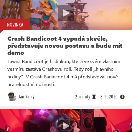
NOVINKA
Crash Bandicoot 4 vypadá skvěle,
představuje novou postavu a bude mít
demo
Tawna Bandicoot je hrdinkou, která ve svém vlastním
vesmíru zastává Crashovu roli. Tedy roli „hlavního
hrdiny“. V Crash Badincoot 4 má představovat nové
hratelnostní možnosti.
Jan Kalný
2 minuty
8. 9. 2020