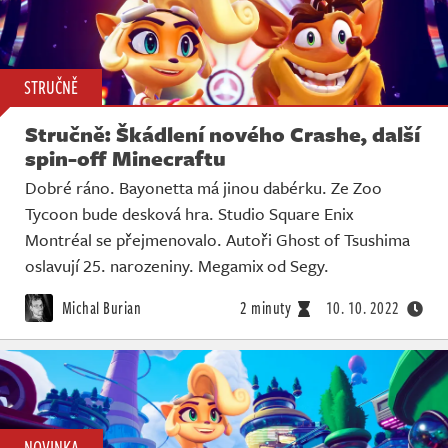
STRUČNĚ
Stručně: Škádlení nového Crashe, další
spin-off Minecraftu
Dobré ráno. Bayonetta má jinou dabérku. Ze Zoo
Tycoon bude desková hra. Studio Square Enix
Montréal se přejmenovalo. Autoři Ghost of Tsushima
oslavují 25. narozeniny. Megamix od Segy.
Michal Burian
2 minuty
10. 10. 2022
NOVINKA