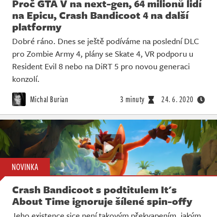
Proč GTA V na next-gen, 64 milionů lidí
na Epicu, Crash Bandicoot 4 na další
platformy
Dobré ráno. Dnes se ještě podíváme na poslední DLC
pro Zombie Army 4, plány se Skate 4, VR podporu u
Resident Evil 8 nebo na DiRT 5 pro novou generaci
konzolí.
Michal Burian
3 minuty
24. 6. 2020
NOVINKA
Crash Bandicoot s podtitulem It's
About Time ignoruje šílené spin-offy
Jeho existence sice není takovým překvapením, jakým