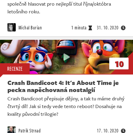
společně hlasovat pro nejlepší titul října/októbra
letošního roku.
Michal Burian
1 minuta
31. 10. 2020
10
RECENZE
Crash Bandicoot 4: It's About Time je
pecka napěchovaná nostalgií
Crash Bandicoot přepisuje dějiny, a tak tu máme druhý
čtvrtý díl! Jak si tedy vede tento reboot? Dosahuje na
kvality původní trilogie?
Patrik Strnad
17. 10. 2020