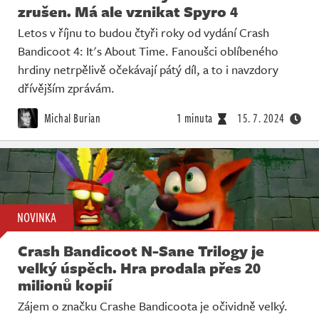
zrušen. Má ale vznikat Spyro 4
Letos v říjnu to budou čtyři roky od vydání Crash
Bandicoot 4: It's About Time. Fanoušci oblíbeného
hrdiny netrpělivě očekávají pátý díl, a to i navzdory
dřívějším zprávám.
Michal Burian
1 minuta
15. 7. 2024
NOVINKA
Crash Bandicoot N-Sane Trilogy je
velký úspěch. Hra prodala přes 20
milionů kopií
Zájem o značku Crashe Bandicoota je očividně velký.