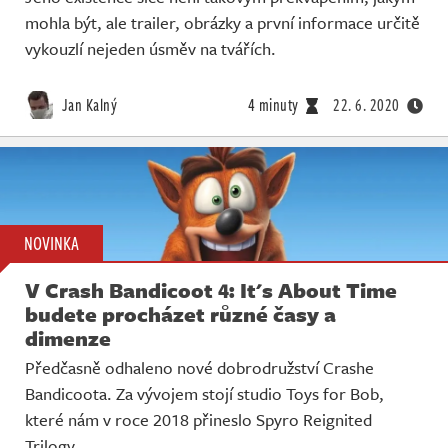
mohla být, ale trailer, obrázky a první informace určitě
vykouzlí nejeden úsměv na tvářích.
Jan Kalný
4 minuty
22. 6. 2020
NOVINKA
V Crash Bandicoot 4: It's About Time
budete procházet různé časy a
dimenze
Předčasně odhaleno nové dobrodružství Crashe
Bandicoota. Za vývojem stojí studio Toys for Bob,
které nám v roce 2018 přineslo Spyro Reignited
Trilogy.