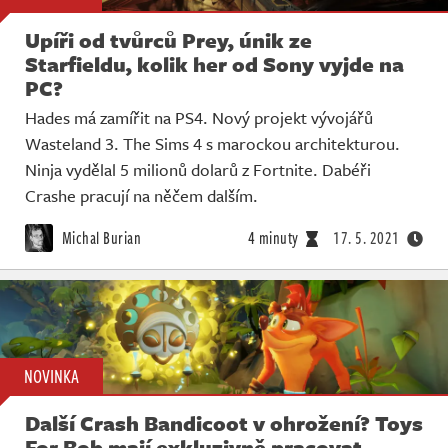
Upíři od tvůrců Prey, únik ze
Starfieldu, kolik her od Sony vyjde na
PC?
Hades má zamířit na PS4. Nový projekt vývojářů
Wasteland 3. The Sims 4 s marockou architekturou.
Ninja vydělal 5 milionů dolarů z Fortnite. Dabéři
Crashe pracují na něčem dalším.
Michal Burian
4 minuty
17. 5. 2021
NOVINKA
Další Crash Bandicoot v ohrožení? Toys
For Bob mají exkluzivně pracovat