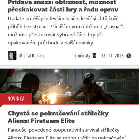
Přidává snazší obtížnost, možnost
přeskakovat části hry a řadu oprav
Update potěší především hráče, kteří si chtějí užít
příběh bez stresu. Přináší novou obtížnost „Casual“,
možnost přeskakovat vybrané části hry při
opakovaném průchodu a další novinky.
Michal Burian
2 minuty
13. 11. 2025
NOVINKA
Chystá se pokračování střílečky
Aliens: Fireteam Elite
Fanoušci povedené kooperativní survival střílečky
Aliens: Fireteam Elite se mohou těšit na pokračování.