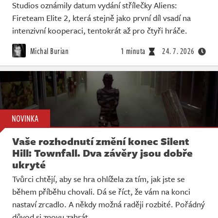
Studios oznámily datum vydání střílečky Aliens:
Fireteam Elite 2, která stejně jako první díl vsadí na
intenzivní kooperaci, tentokrát až pro čtyři hráče.
Michal Burian
1 minuta
24. 7. 2026
NOVINKA
Vaše rozhodnutí změní konec Silent
Hill: Townfall. Dva závěry jsou dobře
ukryté
Tvůrci chtějí, aby se hra ohlížela za tím, jak jste se
během příběhu chovali. Dá se říct, že vám na konci
nastaví zrcadlo. A někdy možná raději rozbité. Pořádný
důvod si znovu zahrát.