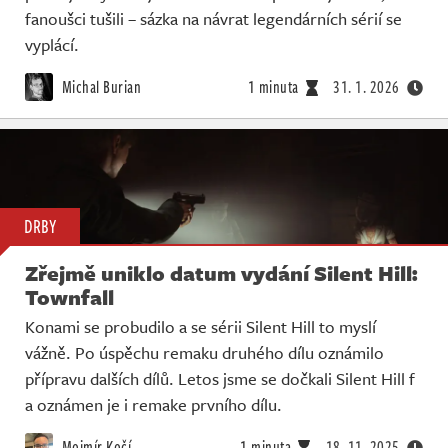
fanoušci tušili – sázka na návrat legendárních sérií se
vyplácí.
Michal Burian
1 minuta
31. 1. 2026
DRBY
Zřejmě uniklo datum vydání Silent Hill:
Townfall
Konami se probudilo a se sérii Silent Hill to myslí
vážně. Po úspěchu remaku druhého dílu oznámilo
přípravu dalších dílů. Letos jsme se dočkali Silent Hill f
a oznámen je i remake prvního dílu.
Mojmír Kočí
1 minuta
18. 11. 2025