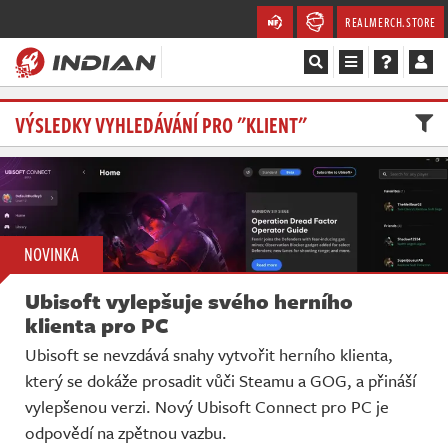
REALMERCH.STORE
Magazín
VÝSLEDKY VYHLEDÁVÁNÍ PRO "KLIENT"
Recenze
Videa
NOVINKA
Soutěže
Ubisoft vylepšuje svého herního
Databáze
klienta pro PC
Ubisoft se nevzdává snahy vytvořit herního klienta,
Komunita
který se dokáže prosadit vůči Steamu a GOG, a přináší
vylepšenou verzi. Nový Ubisoft Connect pro PC je
Redakce
odpovědí na zpětnou vazbu.