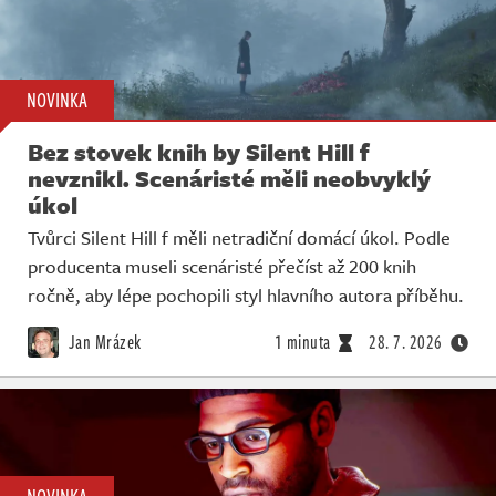
NOVINKA
Bez stovek knih by Silent Hill f
nevznikl. Scenáristé měli neobvyklý
úkol
Tvůrci Silent Hill f měli netradiční domácí úkol. Podle
producenta museli scenáristé přečíst až 200 knih
ročně, aby lépe pochopili styl hlavního autora příběhu.
Jan Mrázek
1 minuta
28. 7. 2026
NOVINKA