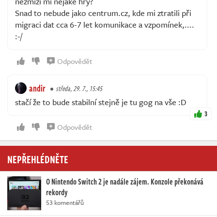
nezmizí mi nějaké hry?
Snad to nebude jako centrum.cz, kde mi ztratili při
migraci dat cca 6-7 let komunikace a vzpomínek,....
:-/
Odpovědět
andir
středa, 29. 7., 15:45
stačí že to bude stabilní stejně je tu gog na vše :D
3
Odpovědět
NEPŘEHLÉDNĚTE
O Nintendo Switch 2 je nadále zájem. Konzole překonává
rekordy
53 komentářů