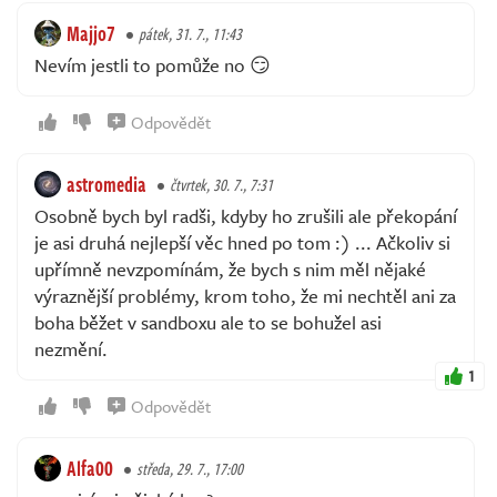
Majjo7
pátek, 31. 7., 11:43
Nevím jestli to pomůže no 😏
Odpovědět
astromedia
čtvrtek, 30. 7., 7:31
Osobně bych byl radši, kdyby ho zrušili ale překopání
je asi druhá nejlepší věc hned po tom :) ... Ačkoliv si
upřímně nevzpomínám, že bych s nim měl nějaké
výraznější problémy, krom toho, že mi nechtěl ani za
boha běžet v sandboxu ale to se bohužel asi
nezmění.
1
Odpovědět
Alfa00
středa, 29. 7., 17:00