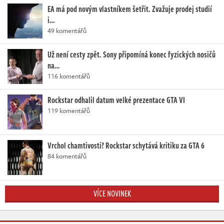
EA má pod novým vlastníkem šetřit. Zvažuje prodej studií
i…
49 komentářů
Už není cesty zpět. Sony připomíná konec fyzických nosičů
na…
116 komentářů
Rockstar odhalil datum velké prezentace GTA VI
119 komentářů
Vrchol chamtivosti? Rockstar schytává kritiku za GTA 6
84 komentářů
VÍCE NOVINEK