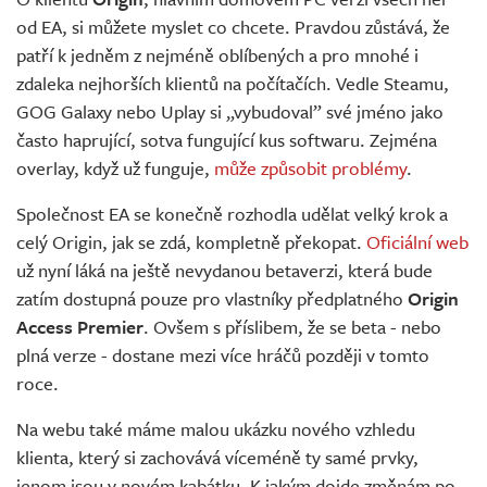
Živě
od EA, si můžete myslet co chcete. Pravdou zůstává, že
patří k jedněm z nejméně oblíbených a pro mnohé i
zdaleka nejhorších klientů na počítačích. Vedle Steamu,
GOG Galaxy nebo Uplay si „vybudoval” své jméno jako
často haprující, sotva fungující kus softwaru. Zejména
overlay, když už funguje,
může způsobit problémy
.
Společnost EA se konečně rozhodla udělat velký krok a
celý Origin, jak se zdá, kompletně překopat.
Oficiální web
už nyní láká na ještě nevydanou betaverzi, která bude
zatím dostupná pouze pro vlastníky předplatného
Origin
Access Premier
. Ovšem s příslibem, že se beta - nebo
plná verze - dostane mezi více hráčů později v tomto
roce.
Na webu také máme malou ukázku nového vzhledu
klienta, který si zachovává víceméně ty samé prvky,
jenom jsou v novém kabátku. K jakým dojde změnám po