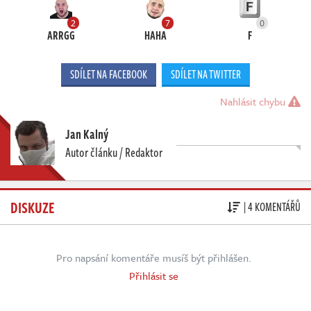
2
7
0
ARRGG
HAHA
F
SDÍLET NA FACEBOOK
SDÍLET NA TWITTER
Nahlásit chybu
Jan Kalný
Autor článku / Redaktor
DISKUZE
| 4 KOMENTÁŘŮ
Pro napsání komentáře musíš být přihlášen.
Přihlásit se