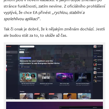
stránce funkčnosti, zatím nevíme. Z oficiálního prohlášení
vyplývá, že chce EA přinést „
rychlou, stabilní a
spolehlivou aplikaci
”.
Tak či onak je dobré, že k nějakým změnám dochází. Jestli
ale budou stát za to, to ukáže až čas.