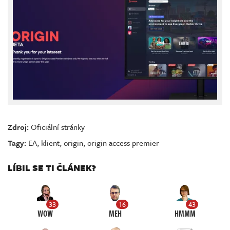
Zdroj:
Oficiální stránky
Tagy:
EA
,
klient
,
origin
,
origin access premier
LÍBIL SE TI ČLÁNEK?
33
16
43
WOW
MEH
HMMM