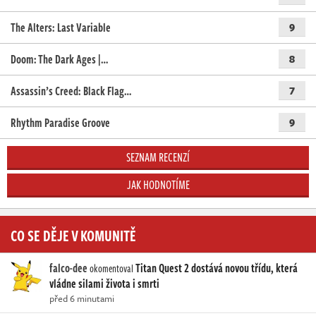
The Alters: Last Variable
9
Doom: The Dark Ages |…
8
Assassin’s Creed: Black Flag…
7
Rhythm Paradise Groove
9
SEZNAM RECENZÍ
JAK HODNOTÍME
CO SE DĚJE V KOMUNITĚ
falco-dee
Titan Quest 2 dostává novou třídu, která
okomentoval
vládne silami života i smrti
před 6 minutami