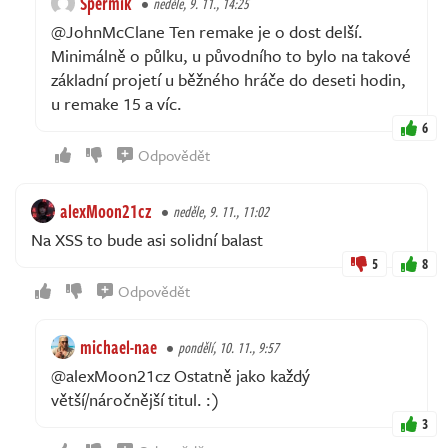
Spermik
neděle, 9. 11., 14:25
@JohnMcClane Ten remake je o dost delší.
Minimálně o půlku, u původního to bylo na takové
základní projetí u běžného hráče do deseti hodin,
u remake 15 a víc.
6
Odpovědět
alexMoon21cz
neděle, 9. 11., 11:02
Na XSS to bude asi solidní balast
5
8
Odpovědět
michael-nae
pondělí, 10. 11., 9:57
@alexMoon21cz Ostatně jako každý
větší/náročnější titul. :)
3