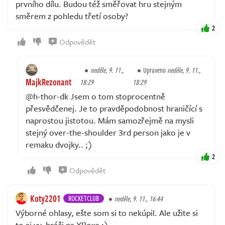
prvního dílu. Budou též směřovat hru stejným
směrem z pohledu třetí osoby?
2
Odpovědět
neděle, 9. 11.,
Upraveno
neděle, 9. 11.,
MajkRezonant
18:29
18:29
@h-thor-dk Jsem o tom stoprocentně
přesvědčenej. Je to pravděpodobnost hraničící s
naprostou jistotou. Mám samozřejmě na mysli
stejný over-the-shoulder 3rd person jako je v
remaku dvojky.. ;)
2
Odpovědět
Koty2201
ROCKETCLUB
neděle, 9. 11., 16:44
Výborné ohlasy, ešte som si to nekúpil. Ale užite si
to aj vy, hráči na XBoxe :)