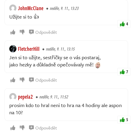
JohnMcClane
neděle, 9. 11., 13:23
Užijte si to 👍
4
Odpovědět
FletcherHill
neděle, 9. 11., 13:15
Jen si to užijte, sestřičky se o vás postaraj,
jako hezky a důkladně opečovávaly mě!
7
Odpovědět
pepela2
neděle, 9. 11., 11:52
prosim kdo to hral neni to hra na 4 hodiny ale aspon
na 10?
5
Odpovědět