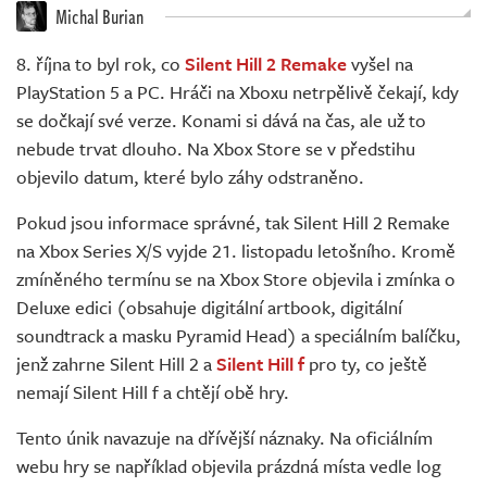
Živě
Michal Burian
8. října to byl rok, co
Silent Hill 2 Remake
vyšel na
PlayStation 5 a PC. Hráči na Xboxu netrpělivě čekají, kdy
se dočkají své verze. Konami si dává na čas, ale už to
nebude trvat dlouho. Na Xbox Store se v předstihu
objevilo datum, které bylo záhy odstraněno.
Pokud jsou informace správné, tak Silent Hill 2 Remake
na Xbox Series X/S vyjde 21. listopadu letošního. Kromě
zmíněného termínu se na Xbox Store objevila i zmínka o
Deluxe edici (obsahuje digitální artbook, digitální
soundtrack a masku Pyramid Head) a speciálním balíčku,
jenž zahrne Silent Hill 2 a
Silent Hill f
pro ty, co ještě
nemají Silent Hill f a chtějí obě hry.
Tento únik navazuje na dřívější náznaky. Na oficiálním
webu hry se například objevila prázdná místa vedle log