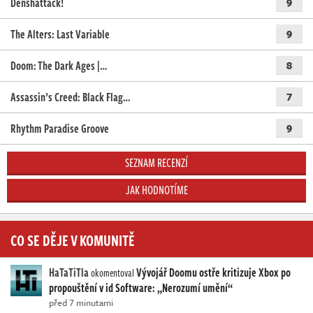
Denshattack!
9
The Alters: Last Variable
9
Doom: The Dark Ages |…
8
Assassin’s Creed: Black Flag…
7
Rhythm Paradise Groove
9
SEZNAM RECENZÍ
JAK HODNOTÍME
CO SE DĚJE V KOMUNITĚ
HaTaTiTla
Vývojář Doomu ostře kritizuje Xbox po
okomentoval
propouštění v id Software: „Nerozumí umění“
před 7 minutami