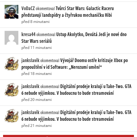
VoDaCZ
Tvůrci Star Wars: Galactic Raceru
okomentoval
představují landspídry a čtyřrukou mechaničku Hibi
před 8 minutami
kresa44
Ustup Akolytko, Devátá Jedi je nové dno
okomentoval
Star Wars seriálů
před 11 minutami
jankslavik
Vývojář Doomu ostře kritizuje Xbox po
okomentoval
propouštění v id Software: „Nerozumí umění“
před 18 minutami
jankslavik
Digitální prodeje kralují u Take-Two. GTA
okomentoval
6 nebude výjimkou. V budoucnu to bude streamování
před 20 minutami
jankslavik
Digitální prodeje kralují u Take-Two. GTA
okomentoval
6 nebude výjimkou. V budoucnu to bude streamování
před 21 minutami