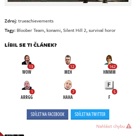
Zdroj:
trueachievements
Tagy:
Bloober Team
,
konami
,
Silent Hill 2
,
survival horor
LÍBIL SE TI ČLÁNEK?
13
12
162
WOW
MEH
HMMM
1
7
5
ARRGG
HAHA
F
SDÍLET NA FACEBOOK
SDÍLET NA TWITTER
Nahlásit chybu