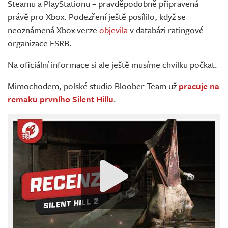
Steamu a PlayStationu – pravděpodobně připravená
právě pro Xbox. Podezření ještě posílilo, když se
neoznámená Xbox verze
objevila
v databázi ratingové
organizace ESRB.
Na oficiální informace si ale ještě musíme chvilku počkat.
Mimochodem, polské studio Bloober Team už
pracuje na
remaku prvního Silent Hillu
.