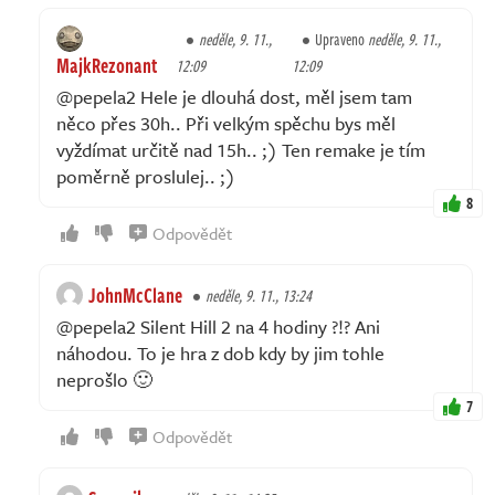
neděle, 9. 11.,
Upraveno
neděle, 9. 11.,
MajkRezonant
12:09
12:09
@pepela2 Hele je dlouhá dost, měl jsem tam
něco přes 30h.. Při velkým spěchu bys měl
vyždímat určitě nad 15h.. ;) Ten remake je tím
poměrně proslulej.. ;)
8
Odpovědět
JohnMcClane
neděle, 9. 11., 13:24
@pepela2 Silent Hill 2 na 4 hodiny ?!? Ani
náhodou. To je hra z dob kdy by jim tohle
neprošlo 🙂
7
Odpovědět