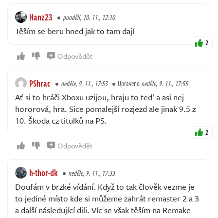
Hanz23
pondělí, 10. 11., 12:10
Těším se beru hned jak to tam dají
2
Odpovědět
PShrac
neděle, 9. 11., 17:53
Upraveno
neděle, 9. 11., 17:55
Ať si to hráči Xboxu uzijou, hraju to teď a asi nej
hororová, hra. Sice pomalejší rozjezd ale jinak 9.5 z
10. Škoda cz titulků na PS.
2
Odpovědět
h-thor-dk
neděle, 9. 11., 17:33
Doufám v brzké vídání. Když to tak člověk vezme je
to jediné místo kde si můžeme zahrát remaster 2 a 3
a další následující dili. Víc se však těším na Remake