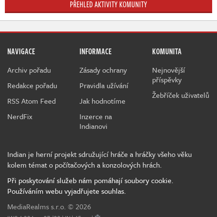
PŘEHLED AKTIVITY KOMUNITY
NAVIGACE
INFORMACE
KOMUNITA
Archiv pořadu
Zásady ochrany
Nejnovější
příspěvky
Redakce pořadu
Pravidla užívání
Žebříček uživatelů
RSS Atom Feed
Jak hodnotíme
NerdFix
Inzerce na
Indianovi
Indian je herní projekt sdružující hráče a hráčky všeho věku
kolem témat o počítačových a konzolových hrách.
Při poskytování služeb nám pomáhají soubory cookie.
Používáním webu vyjadřujete souhlas.
MediaRealms s.r.o.
© 2026