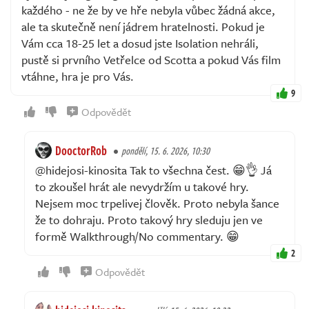
každého - ne že by ve hře nebyla vůbec žádná akce,
ale ta skutečně není jádrem hratelnosti. Pokud je
Vám cca 18-25 let a dosud jste Isolation nehráli,
pustě si prvního Vetřelce od Scotta a pokud Vás film
vtáhne, hra je pro Vás.
9
Odpovědět
DooctorRob
pondělí, 15. 6. 2026, 10:30
@hidejosi-kinosita Tak to všechna čest. 😁👌 Já
to zkoušel hrát ale nevydržím u takové hry.
Nejsem moc trpelivej člověk. Proto nebyla šance
že to dohraju. Proto takový hry sleduju jen ve
formě Walkthrough/No commentary. 😁
2
Odpovědět