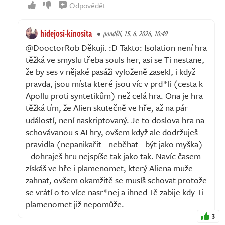
Odpovědět
hidejosi-kinosita
pondělí, 15. 6. 2026, 10:49
@DooctorRob Děkuji. :D Takto: Isolation není hra
těžká ve smyslu třeba souls her, asi se Ti nestane,
že by ses v nějaké pasáži vyloženě zasekl, i když
pravda, jsou místa které jsou víc v prd*li (cesta k
Apollu proti syntetikům) než celá hra. Ona je hra
těžká tím, že Alien skutečně ve hře, až na pár
událostí, není naskriptovaný. Je to doslova hra na
schovávanou s AI hry, ovšem když ale dodržuješ
pravidla (nepanikařit - neběhat - být jako myška)
- dohraješ hru nejspíše tak jako tak. Navíc časem
získáš ve hře i plamenomet, který Aliena muže
zahnat, ovšem okamžitě se musíš schovat protože
se vrátí o to více nasr*nej a ihned Tě zabije kdy Ti
plamenomet již nepomůže.
3