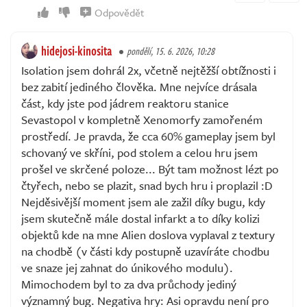
Odpovědět
hidejosi-kinosita
pondělí, 15. 6. 2026, 10:28
Isolation jsem dohrál 2x, včetně nejtěžší obtížnosti i
bez zabití jediného člověka. Mne nejvíce drásala
část, kdy jste pod jádrem reaktoru stanice
Sevastopol v kompletně Xenomorfy zamořeném
prostředí. Je pravda, že cca 60% gameplay jsem byl
schovaný ve skříni, pod stolem a celou hru jsem
prošel ve skrčené poloze... Být tam možnost lézt po
čtyřech, nebo se plazit, snad bych hru i proplazil :D
Nejděsivější moment jsem ale zažil díky bugu, kdy
jsem skutečně mále dostal infarkt a to díky kolizi
objektů kde na mne Alien doslova vyplaval z textury
na chodbě (v části kdy postupně uzavíráte chodbu
ve snaze jej zahnat do únikového modulu).
Mimochodem byl to za dva průchody jediný
významný bug. Negativa hry: Asi opravdu není pro