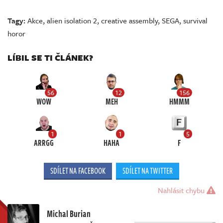
Tagy:
Akce
,
alien isolation 2
,
creative assembly
,
SEGA
,
survival
horor
LÍBIL SE TI ČLÁNEK?
56
12
156
WOW
MEH
HMMM
1
1
5
ARRGG
HAHA
F
SDÍLET NA FACEBOOK
SDÍLET NA TWITTER
Nahlásit chybu
Michal Burian