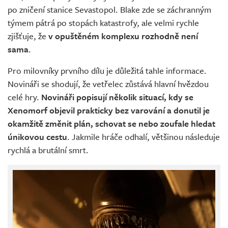
po zničení stanice Sevastopol. Blake zde se záchranným
týmem pátrá po stopách katastrofy, ale velmi rychle
zjišťuje, že
v opuštěném komplexu rozhodně není
sama
.
Pro milovníky prvního dílu je důležitá tahle informace.
Novináři se shodují, že vetřelec zůstává hlavní hvězdou
celé hry.
Novináři popisují několik situací, kdy se
Xenomorf objevil prakticky bez varování a donutil je
okamžitě změnit plán, schovat se nebo zoufale hledat
únikovou cestu
. Jakmile hráče odhalí, většinou následuje
rychlá a brutální smrt.