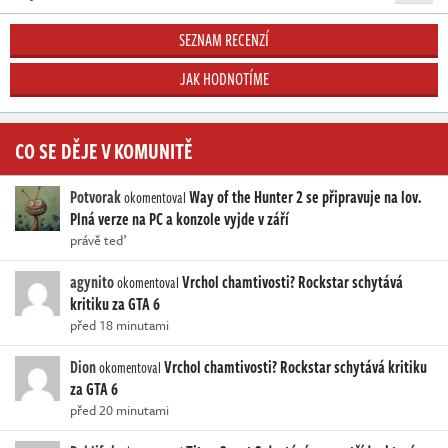
SEZNAM RECENZÍ
JAK HODNOTÍME
CO SE DĚJE V KOMUNITĚ
Potvorak
Way of the Hunter 2 se připravuje na lov.
okomentoval
Plná verze na PC a konzole vyjde v září
právě teď
agynito
Vrchol chamtivosti? Rockstar schytává
okomentoval
kritiku za GTA 6
před 18 minutami
Dion
Vrchol chamtivosti? Rockstar schytává kritiku
okomentoval
za GTA 6
před 20 minutami