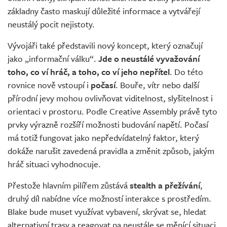
základny často maskují důležité informace a vytvářejí
neustálý pocit nejistoty.
Vývojáři také představili nový koncept, který označují
jako „informační válku“.
Jde o neustálé vyvažování
toho, co ví hráč, a toho, co ví jeho nepřítel
. Do této
rovnice nově vstoupí i
počasí
. Bouře, vítr nebo další
přírodní jevy mohou ovlivňovat viditelnost, slyšitelnost i
orientaci v prostoru. Podle Creative Assembly právě tyto
prvky výrazně rozšíří možnosti budování napětí. Počasí
má totiž fungovat jako nepředvídatelný faktor, který
dokáže narušit zavedená pravidla a změnit způsob, jakým
hráč situaci vyhodnocuje.
Přestože hlavním pilířem zůstává
stealth a přežívání
,
druhý díl nabídne více možností interakce s prostředím.
Blake bude muset využívat vybavení, skrývat se, hledat
alternativní trasy a reagovat na neustále se měnící situaci.