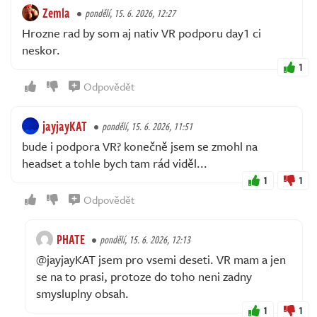
Zemla
pondělí, 15. 6. 2026, 12:27
Hrozne rad by som aj nativ VR podporu day1 ci
neskor.
1
Odpovědět
jayjayKAT
pondělí, 15. 6. 2026, 11:51
bude i podpora VR? konečně jsem se zmohl na
headset a tohle bych tam rád viděl...
1
1
Odpovědět
PHATE
pondělí, 15. 6. 2026, 12:13
@jayjayKAT jsem pro vsemi deseti. VR mam a jen
se na to prasi, protoze do toho neni zadny
smysluplny obsah.
1
1