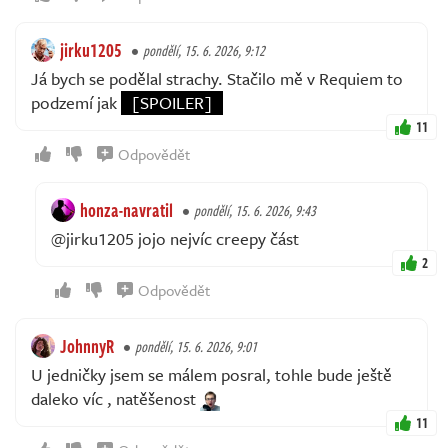
jirku1205
pondělí, 15. 6. 2026, 9:12
Já bych se podělal strachy. Stačilo mě v Requiem to
podzemí jak
[SPOILER]
11
Odpovědět
honza-navratil
pondělí, 15. 6. 2026, 9:43
@jirku1205 jojo nejvíc creepy část
2
Odpovědět
JohnnyR
pondělí, 15. 6. 2026, 9:01
U jedničky jsem se málem posral, tohle bude ještě
daleko víc , natěšenost
11