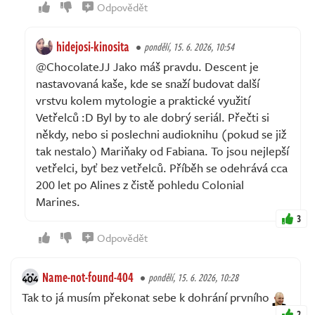
Odpovědět
hidejosi-kinosita
pondělí, 15. 6. 2026, 10:54
@ChocolateJJ Jako máš pravdu. Descent je
nastavovaná kaše, kde se snaží budovat další
vrstvu kolem mytologie a praktické využití
Vetřelců :D Byl by to ale dobrý seriál. Přečti si
někdy, nebo si poslechni audioknihu (pokud se již
tak nestalo) Mariňaky od Fabiana. To jsou nejlepší
vetřelci, byť bez vetřelců. Příběh se odehrává cca
200 let po Alines z čistě pohledu Colonial
Marines.
3
Odpovědět
Name-not-found-404
pondělí, 15. 6. 2026, 10:28
Tak to já musím překonat sebe k dohrání prvního
2