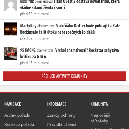
Bublifuk
Titan Quest 2 dostává novou třídu, která
okomentoval
vládne silami života i smrti
před 32 minutami
MartyKay
V akčňáku Drifter bude policajtka Kate
okomentoval
Beckinsale čelit útoku nebezpečných žoldáků
před 32 minutami
9S1M0N2
Vrchol chamtivosti? Rockstar schytává
okomentoval
kritiku za GTA 6
před 43 minutami
PŘEHLED AKTIVITY KOMUNITY
NAVIGACE
INFORMACE
KOMUNITA
Archiv pořadu
Zásady ochrany
Nejnovější
příspěvky
Redakce pořadu
Pravidla užívání