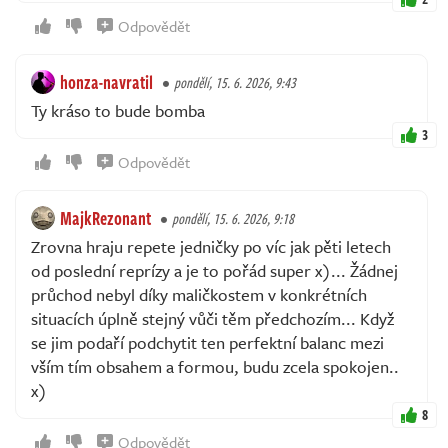
Odpovědět
honza-navratil
pondělí, 15. 6. 2026, 9:43
Ty kráso to bude bomba
3
Odpovědět
MajkRezonant
pondělí, 15. 6. 2026, 9:18
Zrovna hraju repete jedničky po víc jak pěti letech
od poslední reprízy a je to pořád super x)... Žádnej
průchod nebyl díky maličkostem v konkrétních
situacích úplně stejný vůči těm předchozím... Když
se jim podaří podchytit ten perfektní balanc mezi
vším tím obsahem a formou, budu zcela spokojen..
x)
8
Odpovědět