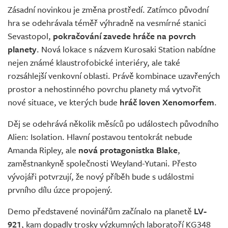
Zásadní novinkou je změna prostředí. Zatímco původní
hra se odehrávala téměř výhradně na vesmírné stanici
Sevastopol,
pokračování zavede hráče na povrch
planety
. Nová lokace s názvem Kurosaki Station nabídne
nejen známé klaustrofobické interiéry, ale také
rozsáhlejší venkovní oblasti. Právě kombinace uzavřených
prostor a nehostinného povrchu planety má vytvořit
nové situace, ve kterých bude
hráč loven Xenomorfem
.
Děj se odehrává několik měsíců po událostech původního
Alien: Isolation. Hlavní postavou tentokrát nebude
Amanda Ripley, ale
nová protagonistka Blake
,
zaměstnankyně společnosti Weyland-Yutani. Přesto
vývojáři potvrzují, že nový příběh bude s událostmi
prvního dílu úzce propojený.
Demo představené novinářům začínalo na planetě
LV-
921
, kam dopadly trosky výzkumných laboratoří KG348