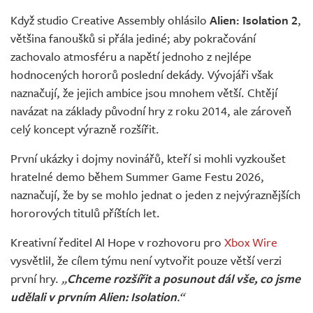
Živě
Když studio Creative Assembly ohlásilo
Alien: Isolation 2
,
většina fanoušků si přála jediné; aby pokračování
zachovalo atmosféru a napětí jednoho z nejlépe
hodnocených hororů poslední dekády. Vývojáři však
naznačují, že jejich ambice jsou mnohem větší. Chtějí
navázat na základy původní hry z roku 2014, ale zároveň
celý koncept výrazně rozšířit.
První ukázky i dojmy novinářů, kteří si mohli vyzkoušet
hratelné demo během Summer Game Festu 2026,
naznačují, že by se mohlo jednat o jeden z nejvýraznějších
hororových titulů příštích let.
Kreativní ředitel Al Hope v rozhovoru pro
Xbox Wire
vysvětlil, že cílem týmu není vytvořit pouze větší verzi
první hry.
„
Chceme rozšířit a posunout dál vše, co jsme
udělali v prvním Alien: Isolation
.“