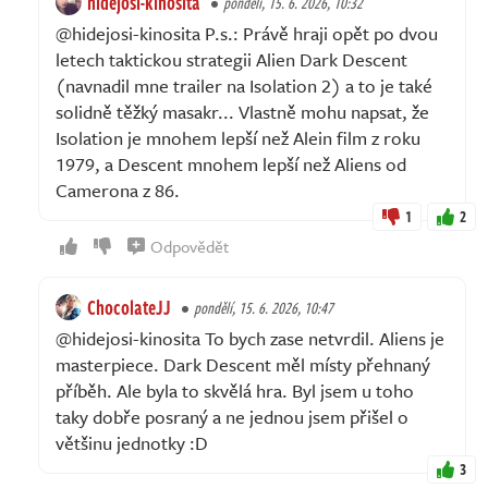
hidejosi-kinosita
pondělí, 15. 6. 2026, 10:32
@hidejosi-kinosita P.s.: Právě hraji opět po dvou
letech taktickou strategii Alien Dark Descent
(navnadil mne trailer na Isolation 2) a to je také
solidně těžký masakr... Vlastně mohu napsat, že
Isolation je mnohem lepší než Alein film z roku
1979, a Descent mnohem lepší než Aliens od
Camerona z 86.
1
2
Odpovědět
ChocolateJJ
pondělí, 15. 6. 2026, 10:47
@hidejosi-kinosita To bych zase netvrdil. Aliens je
masterpiece. Dark Descent měl místy přehnaný
příběh. Ale byla to skvělá hra. Byl jsem u toho
taky dobře posraný a ne jednou jsem přišel o
většinu jednotky :D
3