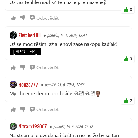
Uz zas tenhle mazlik? Ten uz je premazlenej!
3
Odpovědět
FletcherHill
pondělí, 15. 6. 2026, 12:41
Už se moc těším, až alienovi zase nakopu kaďák!
[SPOILER]
3
Odpovědět
Honza777
pondělí, 15. 6. 2026, 12:37
My chceme demo pro hráče 🙏🏻🙏🏻
2
Odpovědět
Nitram1980CZ
pondělí, 15. 6. 2026, 12:32
Na steamu je uvedena i čeština no ne že by se tam