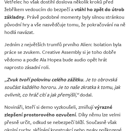
Vetřelec ho však dostihl doslova několik kroků před
žebříkem vedoucím do bezpečí a
vtáhl ho zpět do útrob
základny
. Právě podobné momenty byly silnou stránkou
původní hry a vše nasvědčuje tomu, že pokračování na ně
hodlá navázat.
Jedním z největších trumfů prvního Alien: Isolation byla
práce se zvukem. Creative Assembly si je toho dobře
vědomo a podle Ala Hopea bude audio opět hrát
naprosto zásadní roli.
„
Zvuk tvoří polovinu celého zážitku
. Je to obrovská
součást každého hororu. Je to naše zkratka k tomu, jak
ovlivnit, co hráč cítí a jak přemýšlí,“
dodal.
Novináři, kteří si demo vyzkoušeli, zmiňují
výrazné
zlepšení prostorového ozvučení
. Díky němu lze velmi
přesně určit, odkud se nebezpečí blíží. Současně však
okolní ruchy, skřípání konstrukcí nebo zvuky poškozené