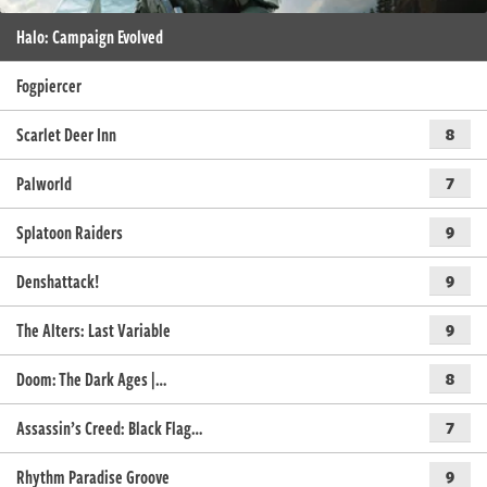
Halo: Campaign Evolved
Fogpiercer
Scarlet Deer Inn
8
Palworld
7
Splatoon Raiders
9
Denshattack!
9
The Alters: Last Variable
9
Doom: The Dark Ages |…
8
Assassin’s Creed: Black Flag…
7
Rhythm Paradise Groove
9